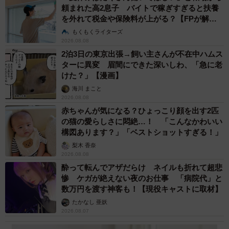
頼まれた高2息子 バイトで稼ぎすぎると扶養
を外れて税金や保険料が上がる？【FPが解
説】
もくもくライターズ
2026.08.08
2泊3日の東京出張→飼い主さんが不在中ハムス
ターに異変 眉間にできた深いしわ、「急に老
けた？」【漫画】
海川 まこと
2026.08.08
赤ちゃんが気になる？ひょっこり顔を出す2匹
の猫の愛らしさに悶絶…！ 「こんなかわいい
構図あります？」「ベストショットすぎる！」
梨木 香奈
2026.08.08
酔って転んでアザだらけ ネイルも折れて超悲
惨 ケガが絶えない夜のお仕事 「病院代」と
数万円を渡す神客も！【現役キャストに取材】
たかなし 亜妖
2026.08.07