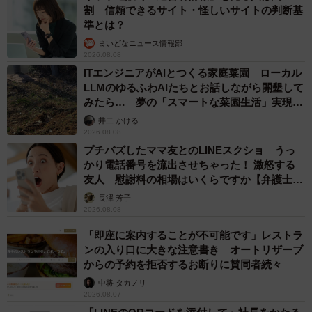
割 信頼できるサイト・怪しいサイトの判断基
準とは？
まいどなニュース情報部
2026.08.08
ITエンジニアがAIとつくる家庭菜園 ローカル
LLMのゆるふわAIたちとお話しながら開墾して
みたら… 夢の「スマートな菜園生活」実現な
るか
井二 かける
2026.08.08
プチバズしたママ友とのLINEスクショ うっ
かり電話番号を流出させちゃった！ 激怒する
友人 慰謝料の相場はいくらですか【弁護士が
解説】
長澤 芳子
2026.08.08
「即座に案内することが不可能です」レストラ
ンの入り口に大きな注意書き オートリザーブ
からの予約を拒否するお断りに賛同者続々
中将 タカノリ
2026.08.07