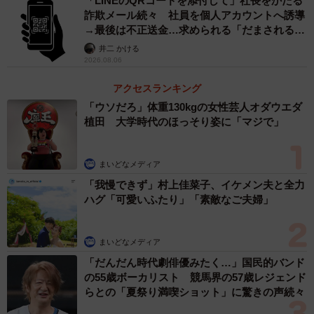
「LINEのQRコードを添付して」社長をかたる
詐欺メール続々 社員を個人アカウントへ誘導
→最後は不正送金…求められる「だまされる前
提」の対策
井二 かける
2026.08.06
アクセスランキング
「ウソだろ」体重130kgの女性芸人オダウエダ
植田 大学時代のほっそり姿に「マジで」
まいどなメディア
「我慢できず」村上佳菜子、イケメン夫と全力
ハグ「可愛いふたり」「素敵なご夫婦」
まいどなメディア
「だんだん時代劇俳優みたく…」国民的バンド
の55歳ボーカリスト 競馬界の57歳レジェンド
らとの「夏祭り満喫ショット」に驚きの声続々