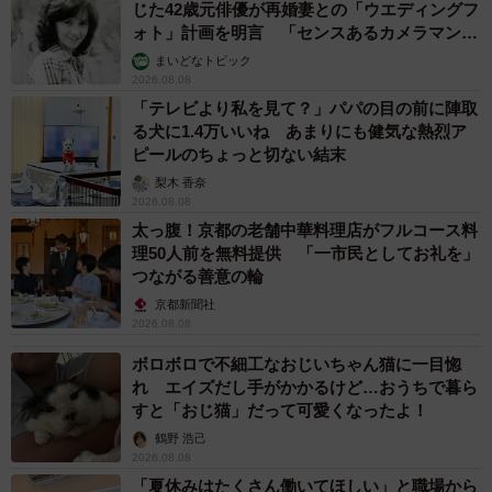
じた42歳元俳優が再婚妻との「ウエディングフ
ォト」計画を明言 「センスあるカメラマン求
む」
まいどなトピック
2026.08.08
「テレビより私を見て？」パパの目の前に陣取
る犬に1.4万いいね あまりにも健気な熱烈ア
ピールのちょっと切ない結末
梨木 香奈
2026.08.08
太っ腹！京都の老舗中華料理店がフルコース料
理50人前を無料提供 「一市民としてお礼を」
つながる善意の輪
京都新聞社
2026.08.08
ボロボロで不細工なおじいちゃん猫に一目惚
れ エイズだし手がかかるけど…おうちで暮ら
すと「おじ猫」だって可愛くなったよ！
鶴野 浩己
2026.08.08
「夏休みはたくさん働いてほしい」と職場から