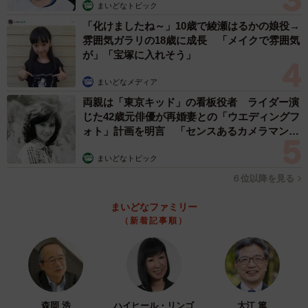
まいどなトピック
「化けましたね～」10歳で綾瀬はるかの娘役→
雰囲気ガラリの18歳に成長 「メイクで雰囲気
が」「宝塚に入れそう」
まいどなメディア
両親は「東京キッド」の看板役者 ライダー演
じた42歳元俳優が再婚妻との「ウエディングフ
ォト」計画を明言 「センスあるカメラマン求
む」
まいどなトピック
６位以降を見る
まいどなファミリー
（新着記事順）
森岡 浩
ハイヒール・リンゴ
大江 篤