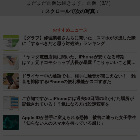
まだまだ画像は続きます。画像（3/7）
↓ スクロールで次の写真 ↓
おすすめニュース
【グラフ】修理業者さんらに聞いた…スマホが水没した際
に「するべきだと思う対処法」ランキング
「ヤマダ電機店員に聞いた、iPhoneが安くなる時期
は？」元ドコモショップ店長が暴露「こりゃいいこと聞い
た」
ドライヤー中の通話でも、相手に騒音が聞こえない！ 雑
音を排除するiPhoneの便利機能がスゴすぎた
ご存知ですか…iPhoneには過去50日間の出かけた場所が
記録されている！？気になる方は設定変更を
Apple IDが勝手に変えられる恐怖 被害に遭った女子学生
「知らない人のスマホを持っている感じ」