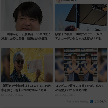
「一瞬誰かと…」彦摩呂、30キロ近く
紗栄子の長男 18歳のモデル、カジュ
減量した姿に反響 既製品の防護服が
アルコーデのおしゃれ近影が「両親の
着られると...
いいとこ取...
【昭和43年以前生まれはロト６この数
コンビニで買うのは損！たばこ税なし
字を買うべき】6つの数字が「完全一
の新型タバコが爆売れ中
致」する方...
PR(株式会社MURA)
PR(株式会社HAL)
Recommended by