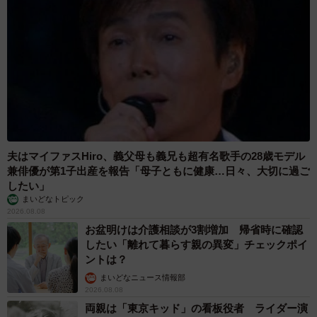
夫はマイファスHiro、義父母も義兄も超有名歌手の28歳モデル
兼俳優が第1子出産を報告「母子ともに健康…日々、大切に過ご
したい」
まいどなトピック
2026.08.08
お盆明けは介護相談が3割増加 帰省時に確認
したい「離れて暮らす親の異変」チェックポイ
ントは？
まいどなニュース情報部
2026.08.08
両親は「東京キッド」の看板役者 ライダー演