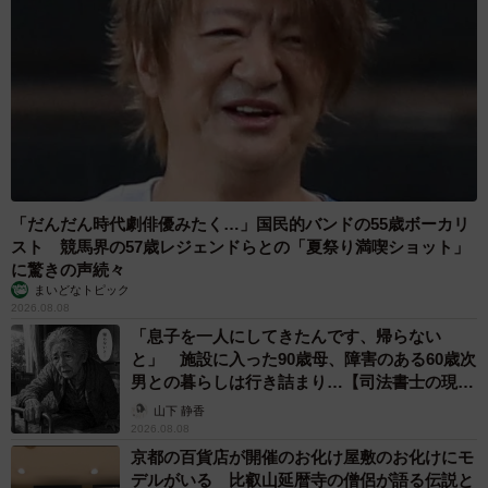
「だんだん時代劇俳優みたく…」国民的バンドの55歳ボーカリ
スト 競馬界の57歳レジェンドらとの「夏祭り満喫ショット」
に驚きの声続々
まいどなトピック
2026.08.08
「息子を一人にしてきたんです、帰らない
と」 施設に入った90歳母、障害のある60歳次
男との暮らしは行き詰まり…【司法書士の現場
から】
山下 静香
2026.08.08
京都の百貨店が開催のお化け屋敷のお化けにモ
デルがいる 比叡山延暦寺の僧侶が語る伝説と