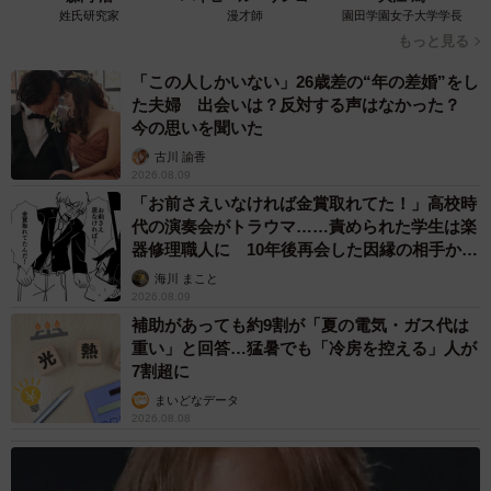
姓氏研究家
漫才師
園田学園女子大学学長
もっと見る
「この人しかいない」26歳差の“年の差婚”をし
た夫婦 出会いは？反対する声はなかった？
今の思いを聞いた
古川 諭香
2026.08.09
「お前さえいなければ金賞取れてた！」高校時
代の演奏会がトラウマ……責められた学生は楽
器修理職人に 10年後再会した因縁の相手から
思わぬ申し出【漫画】
海川 まこと
2026.08.09
補助があっても約9割が「夏の電気・ガス代は
重い」と回答…猛暑でも「冷房を控える」人が
7割超に
まいどなデータ
2026.08.08