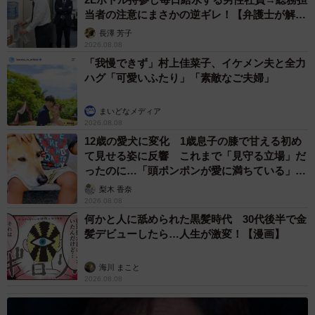
当者の注意にまさかの逆ギレ！【弁護士が解
説】
長澤 芳子
2026.08.08
「我慢できず」村上佳菜子、イケメン夫と全力
ハグ「可愛いふたり」「素敵なご夫婦」
まいどなメディア
2026.08.08
12歳の愛犬に変化 1歳息子の膝で甘える初め
て見せる姿に反響 これまで「見守る立場」だ
ったのに…「頭ポンポンが愛に満ちている」
「尊…」
梨木 香奈
2026.08.08
何かと人に舐められた黒髪時代 30代後半で金
髪デビューしたら…人生が激変！【漫画】
海川 まこと
2026.08.08