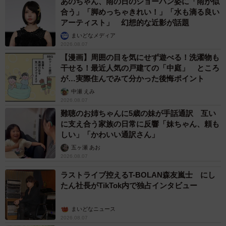
あのちゃん、雨の日のショーパン姿に「雨が似
合う」「脚めっちゃきれい！」「水も滴る良い
アーティスト」 幻想的な近影が話題
まいどなメディア
2026.08.07
【漫画】周囲の目を気にせず遊べる！洗濯物も
干せる！最近人気の戸建ての「中庭」 ところ
が…実際住んでみて分かった後悔ポイント
中瀬 えみ
2026.08.07
難聴のお姉ちゃんに5歳の妹が手話通訳 互い
に支え合う家族の日常に反響「妹ちゃん、頼も
しい」「かわいい通訳さん」
五ヶ瀬 あお
2026.08.07
ラストライブ控えるT-BOLAN森友嵐士 にし
たん社長がTikTok内で独占インタビュー
まいどなニュース
2026.08.07