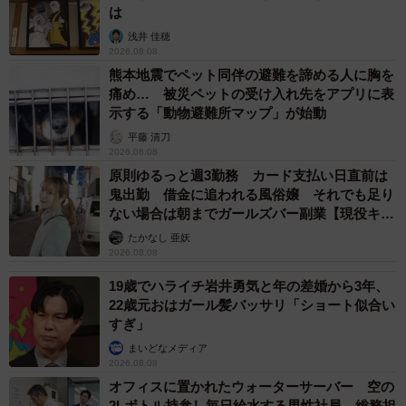
は
浅井 佳穂
2026.08.08
熊本地震でペット同伴の避難を諦める人に胸を
痛め… 被災ペットの受け入れ先をアプリに表
示する「動物避難所マップ」が始動
平藤 清刀
2026.08.08
原則ゆるっと週3勤務 カード支払い日直前は
鬼出勤 借金に追われる風俗嬢 それでも足り
ない場合は朝までガールズバー副業【現役キャ
ストに取材】
たかなし 亜妖
2026.08.08
19歳でハライチ岩井勇気と年の差婚から3年、
22歳元おはガール髪バッサリ「ショート似合い
すぎ」
まいどなメディア
2026.08.08
オフィスに置かれたウォーターサーバー 空の
2Lボトル持参し毎日給水する男性社員→総務担