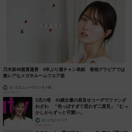
乃木坂46賀喜遥香 5年ぶり週チャン表紙 巻頭グラビアでは
激レアなメガネルームウエア姿
まいどなニュースエンタメ部
2026.08.07
3児の母 43歳女優の肩見せコーデでファンざ
わざわ 「色っぽすぎて思わず二度見」「むっ
かしからずっと可愛い」
まいどなトピック
2026.08.07