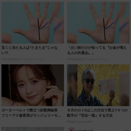
宝くじ当たる人は“たまたま”じゃな
「占い師だけが知ってる〝お金が増え
い?!
る人の共通点〟」
PR(合同会社デジタルファーム )
PR(合同会社デジタルファーム )
ガーターベルトで際立つ妖艶脚線美
８月のロト6はこの方法で買え!!６つの
フリーアナ森香澄がランジェリーモデ
数字が『完全一致』する方法
ルに ｢PE...
PR(株式会社MURA)