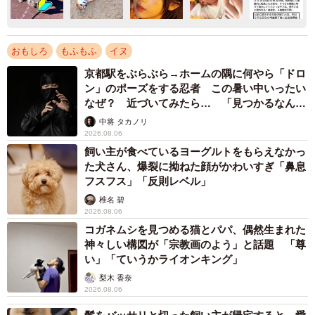
おもしろ
もふもふ
イヌ
京都駅をぶらぶら→ホームの隅に何やら「ドロ
ン」のポーズをする忍者 この暑い中いったい
なぜ？ 近づいてみたら… 「見つかるなんて
未熟」
中将 タカノリ
2026.08.06
飼い主が食べているヨーグルトをもらえなかっ
た犬さん、爆裂に拗ねた顔がかわいすぎ「鼻息
フスフス」「反則レベル」
椎名 碧
2026.08.06
コガネムシを見つめる猫とパパ、偶然生まれた
神々しい構図が「宗教画のよう」と話題 「尊
い」「ていうかライオンキング」
梨木 香奈
2026.08.06