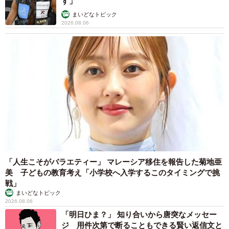
す」
まいどなトピック
2026.08.06
「人生こそがバラエティー」 マレーシア移住を報告した菊地亜
美 子どもの教育考え「小学校へ入学するこのタイミングで挑
戦」
まいどなトピック
2026.08.06
「明日ひま？」 知り合いから唐突なメッセー
ジ 用件次第で断ることもできる賢い返信文と