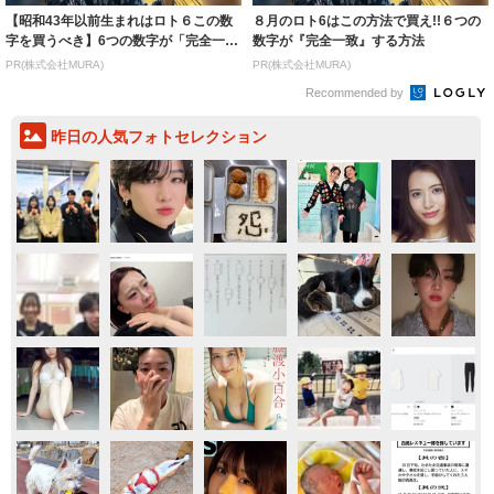
【昭和43年以前生まれはロト６この数
８月のロト6はこの方法で買え!!６つの
字を買うべき】6つの数字が「完全一
数字が『完全一致』する方法
致」する方...
PR(株式会社MURA)
PR(株式会社MURA)
Recommended by
昨日の人気フォトセレクション