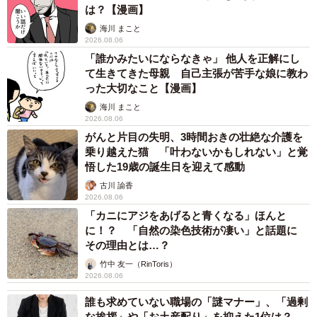
は？【漫画】
海川 まこと
2026.08.06
「誰かみたいにならなきゃ」 他人を正解にし
て生きてきた母親 自己主張が苦手な娘に教わ
った大切なこと【漫画】
海川 まこと
2026.08.06
がんと片目の失明、3時間おきの壮絶な介護を
乗り越えた猫 「叶わないかもしれない」と覚
悟した19歳の誕生日を迎えて感動
古川 諭香
2026.08.06
「カニにアジをあげると青くなる」ほんと
に！？ 「自然の染色技術が凄い」と話題に
その理由とは…？
竹中 友一（RinToris）
2026.08.06
誰も求めていない職場の「謎マナー」、「過剰
な挨拶」や「お土産配り」を抑えた1位は？