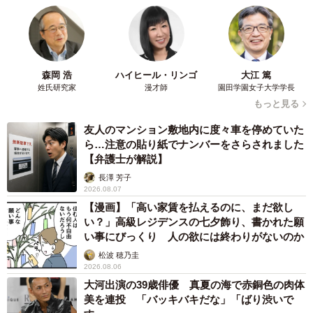
森岡 浩
ハイヒール・リンゴ
大江 篤
姓氏研究家
漫才師
園田学園女子大学学長
もっと見る
友人のマンション敷地内に度々車を停めていた
ら…注意の貼り紙でナンバーをさらされました
【弁護士が解説】
長澤 芳子
2026.08.07
【漫画】「高い家賃を払えるのに、まだ欲し
い？」高級レジデンスの七夕飾り、書かれた願
い事にびっくり 人の欲には終わりがないのか
松波 穂乃圭
2026.08.06
大河出演の39歳俳優 真夏の海で赤銅色の肉体
美を連投 「バッキバキだな」「ばり渋いで