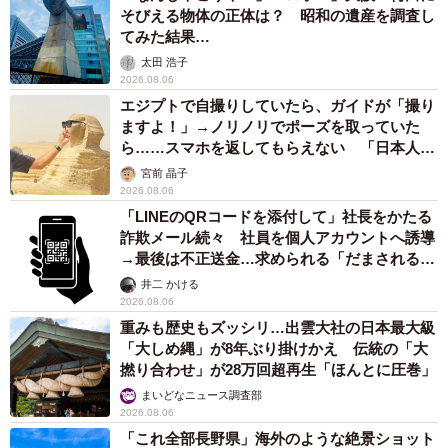
そびえる物体の正体は？ 昭和の遺産を調査し
てみた結果…
太田 浩子
2026.08.06
エジプトで自撮りしていたら、ガイドが「撮り
ますよ！」→ノリノリでポーズを取っていた
ら……スマホを返してもらえない 「日本人は
カモ代表かも」「私は6時間で3万円払った」
宮前 晶子
2026.08.06
「LINEのQRコードを添付して」社長をかたる
詐欺メール続々 社員を個人アカウントへ誘導
→最後は不正送金…求められる「だまされる前
提」の対策
井二 かける
2026.08.06
重みも歴史もズッシリ…出雲大社の日本最大級
「大しめ縄」が8年ぶり掛けかえ 伝統の「大
撚り合わせ」が28万回超再生「ほんとに圧巻」
まいどなニュース調査部
2026.08.06
「これ全部長野県」海外のような絶景ショット