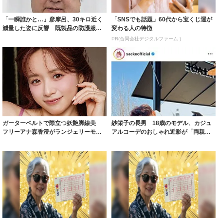
「一瞬誰かと…」彦摩呂、30キロ近く
「SNSでも話題」60代から宝くじ運が
減量した姿に反響 既製品の防護服が
変わる人の特徴
着られると...
PR(合同会社デジタルファーム )
ガーターベルトで際立つ妖艶脚線美
紗栄子の長男 18歳のモデル、カジュ
フリーアナ森香澄がランジェリーモデ
アルコーデのおしゃれ近影が「両親の
ルに ｢PE...
いいとこ取...