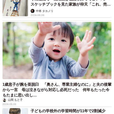
スケッチブックを見た家族が仰天「これ、売れ
ますよ…」
中将 タカノリ
2026.08.06
1歳息子が腕を亜脱臼 「奥さん、専業主婦なのに」と夫の後輩
から一言 母は泣きながら対応し必死だった 何年もたった今
もたまに思い出し…
山岡 もと子
2026.08.06
子どもの学校外の学習時間が11年で2割減少