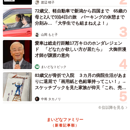
渡辺 晴子
72歳父、軽自動車で新潟から四国まで 65歳の
母と2人で3泊4日の旅 パーキングの休憩まで
分刻み… 「大学生でも組まねえよ！」
山岡 もと子
愛車は総走行距離17万キロのホンダレジェン
ド 「どなたか欲しい方が居たら」 大御所漫
才師が譲渡の意向
まいどなトピック
83歳父が骨折で入院 ３カ月の病院生活があま
りに退屈で「画用紙と色鉛筆持ってこい！」→
スケッチブックを見た家族が仰天「これ、売れ
ますよ…」
中将 タカノリ
６位以降を見る
まいどなファミリー
（新着記事順）