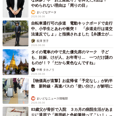
やめられない理由は「周りの目」
まいどなデータ
2026.08.06
自転車通行可の歩道 電動キックボードで走行
中、小学生とあわや衝突！ 「歩道走行は道交
法違反でしょ」と指摘されました【弁護士が解
説】
長澤 芳子
2026.08.06
タイの電車の中で見た優先席のマーク 子ど
も、妊娠、けが人、お年寄り… 一つだけ謎の
ものが！？「だから黄色なんですね」
中将 タカノリ
2026.08.06
【物価高が直撃】お盆帰省「予定なし」が約半
数 新幹線・高速バスの「使い分け」が鮮明に
まいどなニュース情報部
2026.08.06
83歳父が骨折で入院 ３カ月の病院生活があま
りに退屈で「画用紙と色鉛筆持ってこい！」→