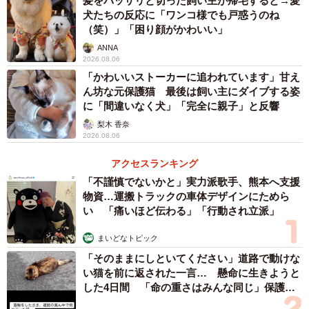
髪をバッサリと切った飼い主が帰宅すると→愛
犬たちの反応に「ワンコ様でも戸惑うのね
（笑）」「困り顔がかわいい」
ANNA
2026.08.06
「かわいいストーカーに追われています」甘え
ん坊な元保護猫 最後は飼い主にダイブする姿
に「間違いなく犬」「完全に親子」と反響
梨木 香奈
2026.08.06
アクセスランキング
「不謹慎でないかと」実力派歌手、熊本へ支援
物資…運搬トラックの車体デザインにためら
い 「痛いほど伝わる」「行動され立派」
まいどなトピック
「そのままにしといてください」道路で動けな
い猫を前に返された一言… 懸命に生きようと
した4日間 「命の重さはみんな同じ」保護団
体代表の訴え