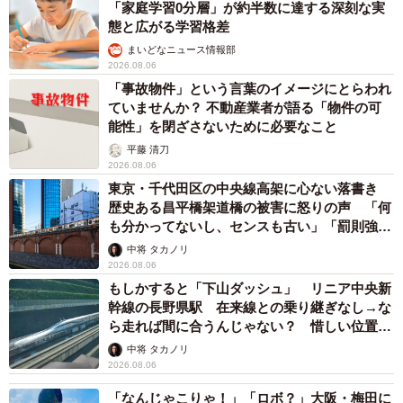
「家庭学習0分層」が約半数に達する深刻な実
態と広がる学習格差
まいどなニュース情報部
2026.08.06
「事故物件」という言葉のイメージにとらわれ
ていませんか？ 不動産業者が語る「物件の可
能性」を閉ざさないために必要なこと
平藤 清刀
2026.08.06
東京・千代田区の中央線高架に心ない落書き
歴史ある昌平橋架道橋の被害に怒りの声 「何
も分かってないし、センスも古い」「罰則強化
して」
中将 タカノリ
2026.08.06
もしかすると「下山ダッシュ」 リニア中央新
幹線の長野県駅 在来線との乗り継ぎなし→な
ら走れば間に合うんじゃない？ 惜しい位置関
係が反響
中将 タカノリ
2026.08.06
「なんじゃこりゃ！」「ロボ？」大阪・梅田に