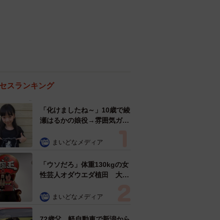
セスランキング
「化けましたね～」10歳で綾
瀬はるかの娘役→雰囲気ガラ
リの18歳に成長 「メイクで
雰囲気が」「宝塚に入れそ
まいどなメディア
う」
「ウソだろ」体重130kgの女
性芸人オダウエダ植田 大学
時代のほっそり姿に「マジ
で」
まいどなメディア
72歳父、軽自動車で新潟から