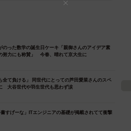
”がのった数学の誕生日ケーキ「親御さんのアイデア素
の努力にも称賛」 今春、晴れて京大生に
も全て負ける」 同世代にとっての芦田愛菜さんのスペ
に 大谷世代や羽生世代も思わず涙
科書すげーな」ITエンジニアの基礎が掲載されてて衝撃