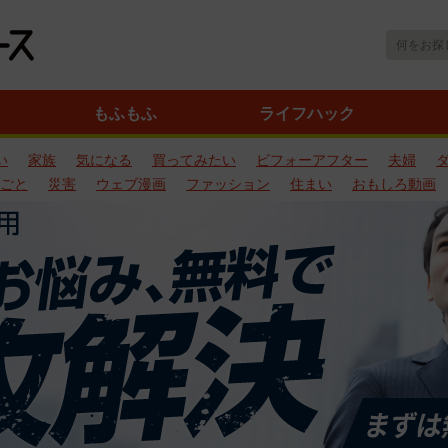
もふもふ
ライフハック
い
家族
気になる
買ってみたい
ビフォーアフター
夫婦
ごと
災害
ウェブ漫画
ファッション
住まい
おもしろ動画