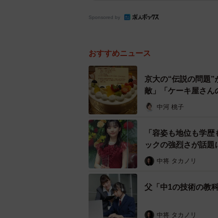
Sponsored by
おすすめニュース
京大の“伝説の問題
敵」「ケーキ屋さん
中河 桃子
「容姿も地位も学歴
ックの強烈さが話題
中将 タカノリ
父「中1の技術の教
中将 タカノリ