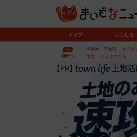
ニ
トップ
おもしろ
ュ
ー
保護犬・保護猫
かんさ
ス
一
ネコ
ともに生きる
し
覧