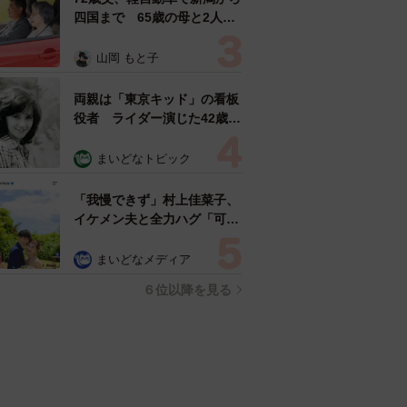
四国まで 65歳の母と2人で
3泊4日の旅 パーキングの休
憩まで分刻み… 「大学生で
山岡 もと子
も組まねえよ！」
両親は「東京キッド」の看板
役者 ライダー演じた42歳元
俳優が再婚妻との「ウエディ
ングフォト」計画を明言
まいどなトピック
「センスあるカメラマン求
む」
「我慢できず」村上佳菜子、
イケメン夫と全力ハグ「可愛
いふたり」「素敵なご夫婦」
まいどなメディア
６位以降を見る