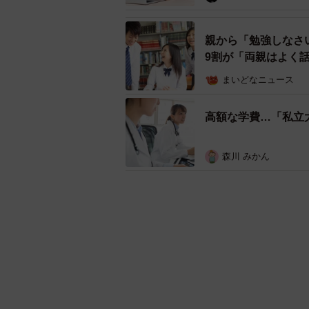
親から「勉強しなさい
9割が「両親はよく
まいどなニュース
高額な学費…「私立
森川 みかん