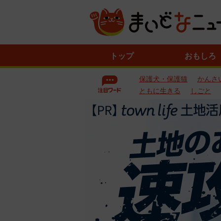
ニ
トップ
おもしろ
ュ
ー
保護犬・保護猫
かんさ
ス
一
ともに生きる
しごと
覧