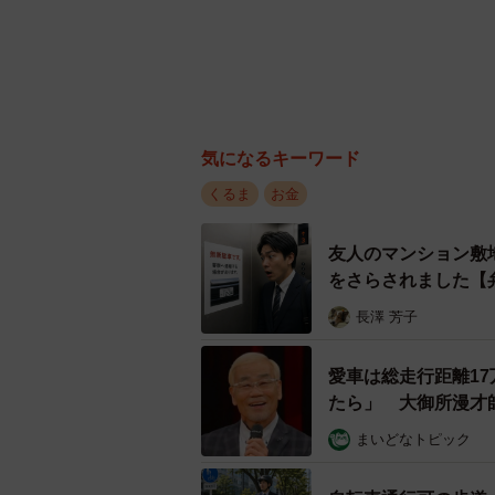
気になるキーワード
くるま
お金
友人のマンション敷
をさらされました【
長澤 芳子
愛車は総走行距離1
たら」 大御所漫才
まいどなトピック