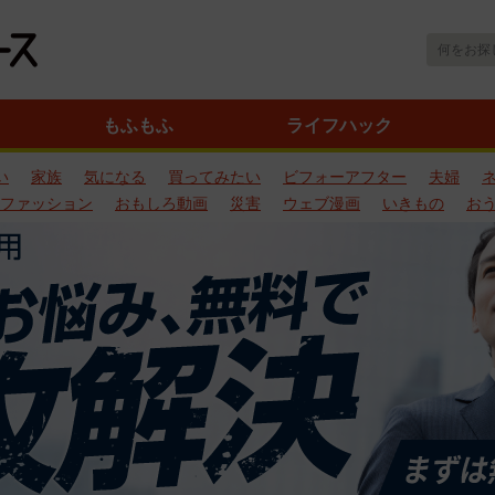
もふもふ
ライフハック
い
家族
気になる
買ってみたい
ビフォーアフター
夫婦
ファッション
おもしろ動画
災害
ウェブ漫画
いきもの
お