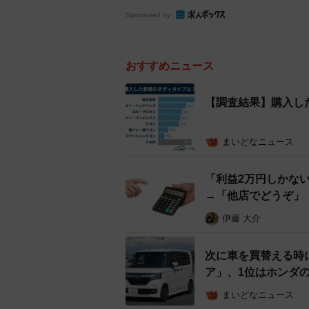
Sponsored by
おすすめニュース
【調査結果】購入し
まいどなニュース
「利益2万円しかな
→「他店でどうぞ」
伊藤 大介
次に車を買替える時
ア」、1位はホンダ
まいどなニュース