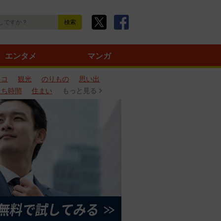
エンタメ
マンガ
ネコ
観光
のりもの
思い出
うち時間
住まい
もっと見る