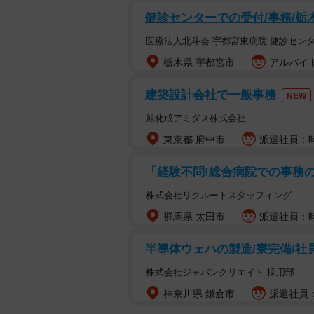
健診センターでの受付/事務/
医療法人北斗会 宇都宮東病院 健診センタ
栃木県 宇都宮市
アルバイト
建築設計会社で一般事務
NEW
旭化成アミダス株式会社
東京都 府中市
派遣社員：時
「経験不問!総合病院での事務
株式会社リクルートスタッフィング
群馬県 太田市
派遣社員：時
半導体ウェハの製造/寮完備/社
株式会社ジャパンクリエイト 採用部
神奈川県 鎌倉市
派遣社員：