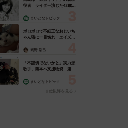
役者 ライダー演じた42歳元
俳優が再婚妻との「ウエディ
ングフォト」計画を明言
まいどなトピック
「センスあるカメラマン求
む」
ボロボロで不細工なおじいち
ゃん猫に一目惚れ エイズだ
し手がかかるけど…おうちで
暮らすと「おじ猫」だって可
鶴野 浩己
愛くなったよ！
「不謹慎でないかと」実力派
歌手、熊本へ支援物資…運搬
トラックの車体デザインにた
めらい 「痛いほど伝わる」
まいどなトピック
「行動され立派」
６位以降を見る