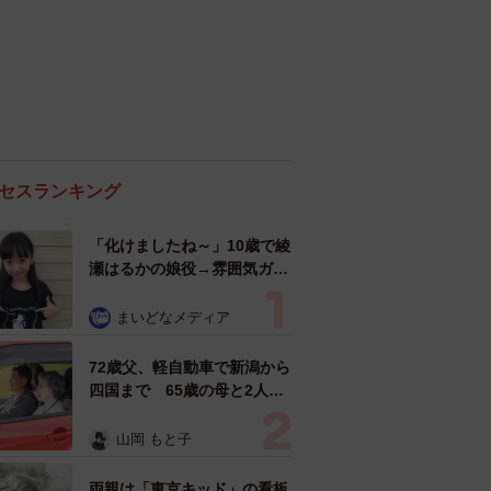
セスランキング
「化けましたね～」10歳で綾
瀬はるかの娘役→雰囲気ガラ
リの18歳に成長 「メイクで
雰囲気が」「宝塚に入れそ
まいどなメディア
う」
72歳父、軽自動車で新潟から
四国まで 65歳の母と2人で
3泊4日の旅 パーキングの休
憩まで分刻み… 「大学生で
山岡 もと子
も組まねえよ！」
両親は「東京キッド」の看板