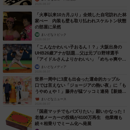
2026.08.07
「火事以来10カ月ぶり」全焼した自宅訪れた林
家ぺー 内装も壁も取り払われスケルトン状態
の部屋に呆然
まいどなトピック
2026.08.07
「こんなかわいい子おるん！？」大阪出身の
UHB26歳アナが話題…父は元プロ野球選手
「アイドルさんよりかわいい」「めちゃ爽や
か」
まいどなメディア
2026.08.07
世界一周中に3度も出会った運命的カップル
口では言えない「ジョージアの熱い夜」に「も
うやめぇや！」藤井が猛ツッコミ連発【新婚さ
ん】
まいどなニュース
2026.08.07
「国産マッチでもバズりたい」願いかなった！
老舗メーカーの投稿が4100万再生 他業種も
続々相乗りでミーム化へ発展