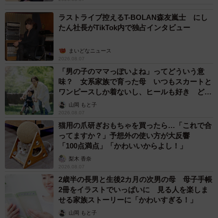
ラストライブ控えるT-BOLAN森友嵐士 にし
たん社長がTikTok内で独占インタビュー
まいどなニュース
2026.08.07
「男の子のママっぽいよね」ってどういう意
味？ 女系家族で育った母 いつもスカートと
ワンピースしか着ないし、ヒールも好き どの
へんが…
山岡 もと子
2026.08.07
猫用の爪研ぎおもちゃを買ったら…「これで合
ってますか？」予想外の使い方が大反響
「100点満点」「かわいいからよし！」
梨木 香奈
2026.08.07
2歳半の長男と生後2カ月の次男の母 母子手帳
2冊をイラストでいっぱいに 見る人を楽しま
せる家族ストーリーに「かわいすぎる！」
山岡 もと子