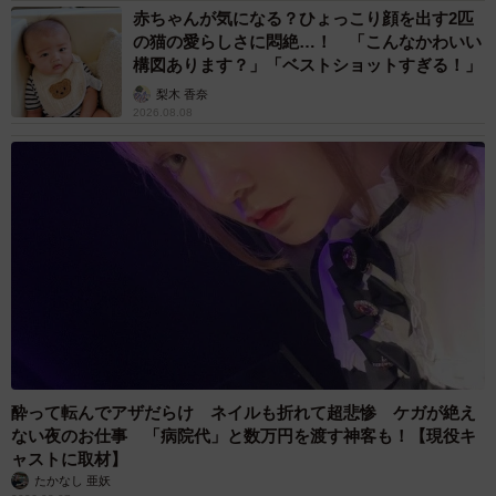
赤ちゃんが気になる？ひょっこり顔を出す2匹
の猫の愛らしさに悶絶…！ 「こんなかわいい
構図あります？」「ベストショットすぎる！」
梨木 香奈
2026.08.08
酔って転んでアザだらけ ネイルも折れて超悲惨 ケガが絶え
ない夜のお仕事 「病院代」と数万円を渡す神客も！【現役キ
ャストに取材】
たかなし 亜妖