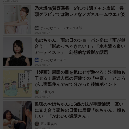
2026.08.07
乃木坂46賀喜遥香 5年ぶり週チャン表紙 巻
頭グラビアでは激レアなメガネルームウエア姿
まいどなニュースエンタメ部
2026.08.07
あのちゃん、雨の日のショーパン姿に「雨が似
合う」「脚めっちゃきれい！」「水も滴る良い
アーティスト」 幻想的な近影が話題
まいどなメディア
2026.08.07
【漫画】周囲の目を気にせず遊べる！洗濯物も
干せる！最近人気の戸建ての「中庭」 ところ
が…実際住んでみて分かった後悔ポイント
中瀬 えみ
2026.08.07
難聴のお姉ちゃんに5歳の妹が手話通訳 互い
に支え合う家族の日常に反響「妹ちゃん、頼も
しい」「かわいい通訳さん」
五ヶ瀬 あお
2026.08.07