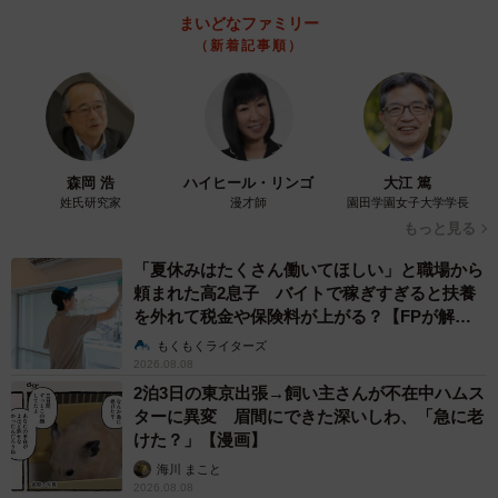
まいどなファミリー
（新着記事順）
森岡 浩
ハイヒール・リンゴ
大江 篤
姓氏研究家
漫才師
園田学園女子大学学長
もっと見る
「夏休みはたくさん働いてほしい」と職場から
頼まれた高2息子 バイトで稼ぎすぎると扶養
を外れて税金や保険料が上がる？【FPが解
説】
もくもくライターズ
2026.08.08
2泊3日の東京出張→飼い主さんが不在中ハムス
ターに異変 眉間にできた深いしわ、「急に老
けた？」【漫画】
海川 まこと
2026.08.08