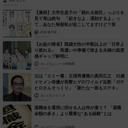
山岡 もと子
2026.08.07
【漫画】大学生息子の「頼れる彼氏」っぷりを
見て母は絶句 「起きなよ、遅刻するよ」っ
て…あなた毎朝私が起こしてますけど？笑
松波 穂乃圭
2026.08.07
【お盆の帰省】既婚女性の半数以上が「日常よ
り疲れる」 気遣いや準備で深まる夫婦の温度
感ギャップ鮮明に
まいどなニュース情報部
2026.08.07
父は「エミー賞」主演男優賞の真田広之 31歳
イケメン俳優が長髪ヒゲのワイルド近影「ガチ
ヒロさんそっくり」「新たな一面もステキ」
まいどなトピック
2026.08.07
退職金を運用に回せる人は何が違う？ 「退職
金額の多さ」より重要な“ある経験”とは
まいどなニュース情報部