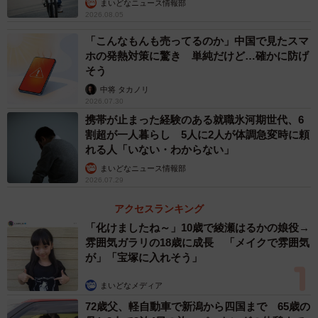
まいどなニュース情報部
2026.08.05
「こんなもんも売ってるのか」中国で見たスマ
ホの発熱対策に驚き 単純だけど…確かに防げ
そう
中将 タカノリ
2026.07.30
携帯が止まった経験のある就職氷河期世代、6
割超が一人暮らし 5人に2人が体調急変時に頼
れる人「いない・わからない」
まいどなニュース情報部
2026.07.29
アクセスランキング
「化けましたね～」10歳で綾瀬はるかの娘役→
雰囲気ガラリの18歳に成長 「メイクで雰囲気
が」「宝塚に入れそう」
まいどなメディア
72歳父、軽自動車で新潟から四国まで 65歳の