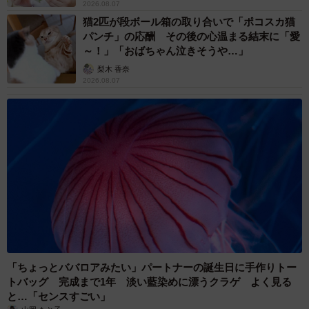
2026.08.07
猫2匹が段ボール箱の取り合いで「ポコスカ猫
パンチ」の応酬 その後の心温まる結末に「愛
～！」「おばちゃん泣きそうや…」
梨木 香奈
2026.08.07
「ちょっとババロアみたい」パートナーの誕生日に手作りトー
トバッグ 完成まで1年 淡い藍染めに漂うクラゲ よく見る
と…「センスすごい」