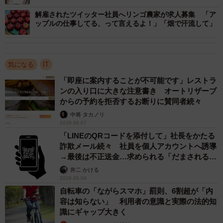
解雇されたツイッター社員へリンゴ農家が求人募集 「ア
ップルの仕事してる、って言えるよ！」「畑で汗流して」
気になる
IT
「即座に案内することが不可能です」レストラ
ンの入り口に大きな注意書き オートリザーブ
からの予約を拒否するお断りに賛同者続々
中将 タカノリ
2026.08.07
「LINEのQRコードを添付して」社長をかたる
詐欺メール続々 社員を個人アカウントへ誘導
→最後は不正送金…求められる「だまされる前
提」の対策
井二 かける
2026.08.06
自転車の「ながらスマホ」罰則、6割超が「内
容は知らない」 利用者の意識と実際の法的知
識にギャップ大きく