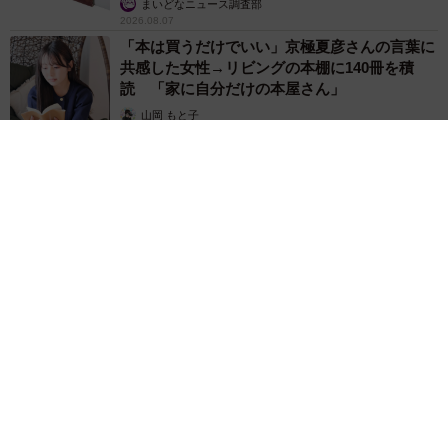
まいどなニュース調査部
2026.08.07
「本は買うだけでいい」京極夏彦さんの言葉に
共感した女性→リビングの本棚に140冊を積
読 「家に自分だけの本屋さん」
山岡 もと子
2026.08.07
友人のマンション敷地内に度々車を停めていたら…注意の貼り
紙でナンバーをさらされました【弁護士が解説】