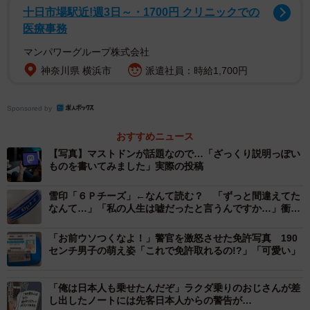
十日市場駅近!週3日～・1700円 クリニックでの
医療事務
マンパワーグループ株式会社
神奈川県 横浜市
派遣社員：時給1,700円
Sponsored by
おすすめニュース
【写真】マストドンが話題なので…「ざっくり説明っぽい
ものを書いてみました」実際の投稿
雪印「６Ｐチーズ」←なんて読む？ 「ずっと間違えてた
なんて…」「私の人生は嘘だったと言うんですか…」衝撃
広がる
「お前ウソつくなよ！」警官を激怒させた免許写真 190
センチ男子の萌え姿「これで免許取れるの!?」「可愛い」
「俺は日本人も乗せたんだぞ」ラクダ乗りのおじさんが差
し出したノートには先客日本人からの警告が…