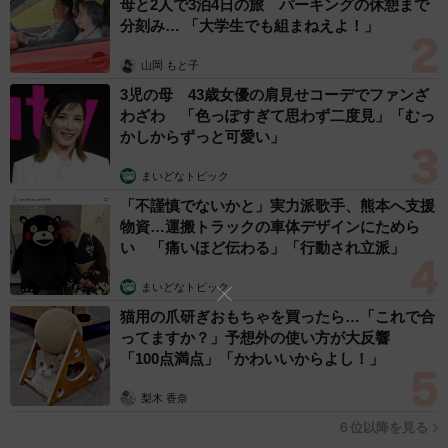
母と2人で3泊4日の旅 パーキングの休憩まで
分刻み… 「大学生でも組まねえよ！」
山岡 もと子
3児の母 43歳女優の肩見せコーデでファンざ
わざわ 「色っぽすぎて思わず二度見」「むっ
かしからずっと可愛い」
まいどなトピック
「不謹慎でないかと」実力派歌手、熊本へ支援
物資…運搬トラックの車体デザインにためら
い 「痛いほど伝わる」「行動され立派」
まいどなトピック
猫用の爪研ぎおもちゃを買ったら…「これで合
ってますか？」予想外の使い方が大反響
「100点満点」「かわいいからよし！」
梨木 香奈
６位以降を見る