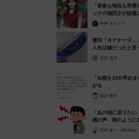
「容姿も地位も学歴
Twitter辞めさせられ
ックの強烈さが話題
ほしい。
中将 タカノリ
そしたらアップルの仕事
雪印「６Ｐチーズ」
人生は嘘だったと言
— 齊藤農園5代目🍎りんご繁
2022
太田 浩子
解雇されたツイッター社員たちが路
わりに「アップル」を名乗っていいとい
「出棺を10分早め
がる
「窓拭きの掃除だったらwindowsに
黒川 裕生
「鳩サブレの製造でもいいですね。
「一口齧られてそう」
「あの頃に戻りたい…
感の声 前のように
など数々の称賛の声が寄せられてい
竹中 友一（RinToris