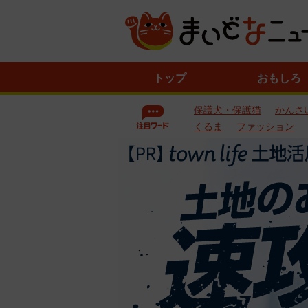
ニ
トップ
おもしろ
ュ
ー
保護犬・保護猫
かんさ
ス
一
くるま
ファッション
覧