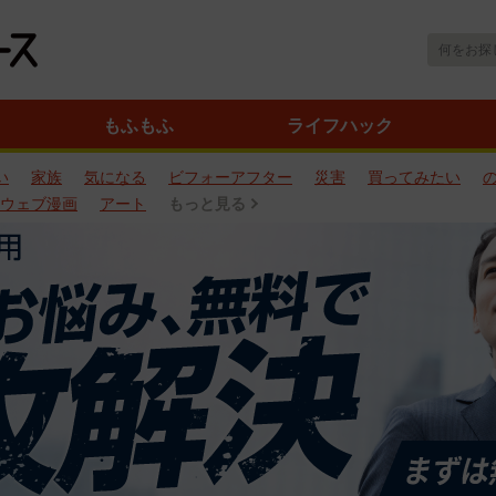
もふもふ
ライフハック
い
家族
気になる
ビフォーアフター
災害
買ってみたい
ウェブ漫画
アート
もっと見る