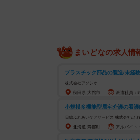
まいどなの求人情
プラスチック部品の製造/未経験
ツイッターがダメな
株式会社アソシオ
秋田県 大館市
派遣社員：時給
イーロン・マスク
による法人買収で
ち。そんな中、Twitter上ではあ
小規模多機能型居宅介護の看護師
日総ふれあいケアサービス 株式会社/ふ
「Twitter辞めさせられちゃった
北海道 寿都町
アルバイト・
ップルの仕事してる、って言えるか
齊藤農園5代目
さん（@sai0419）