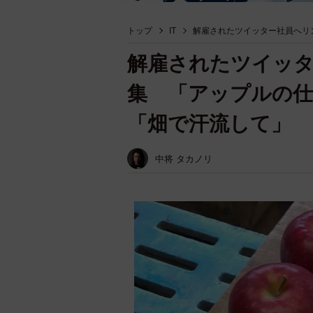
トップ
IT
解雇されたツイッター社員へリ
解雇されたツイッタ
集 「アップルの
「畑で汗流して」
中将 タカノリ