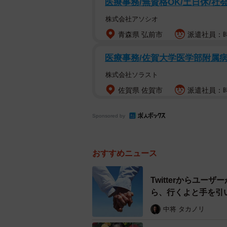
医療事務/無資格OK/土日休/社
株式会社アソシオ
青森県 弘前市
派遣社員：時給
医療事務/佐賀大学医学部附属病
株式会社ソラスト
佐賀県 佐賀市
派遣社員：時
Sponsored by
おすすめニュース
Twitterからユ
ら、行くよと手を引い
中将 タカノリ
話題に