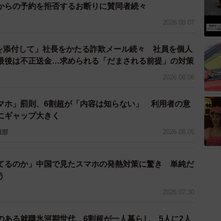
からの予約を拒否するお断りに賛同者続々
ご感想をお聞かせください。
2026.08.07
た要素のない文章がこんなに反響を呼んだのは、大量解
ドを添付して」社長をかたる詐欺メール続々 社員を個人
りゆくTwitterそのものに対する寂しさもを感じてい
最後は不正送金…求められる「だまされる前提」の対策
す。「こういうツイートでいいんだよ」みたいな声も頂
2026.08.06
。余計な操作や意図的なものを排した、淡々としたやり
ザーの意見を背景に感じました。
マホ」罰則、6割超が「内容は知らない」 利用者の意
にギャップ大きく
報部
2026.08.05
た人たちに届くよう願いたい。
てるのか」中国で見たスマホの発熱対策に驚き 単純だ
みならず津軽の在来種の枝豆、毛豆の生産も手掛けてお
う
も行っている。高い品質で知られる齊藤農園の作物に
2026.07.30
ただきたい。
のある就職氷河期世代、6割超が一人暮らし 5人に2人