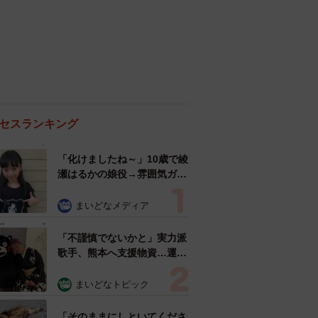
セスランキング
「化けましたね～」10歳で綾
瀬はるかの娘役→雰囲気ガラ
リの18歳に成長 「メイクで
雰囲気が」「宝塚に入れそ
まいどなメディア
う」
「不謹慎でないかと」実力派
歌手、熊本へ支援物資…運搬
トラックの車体デザインにた
めらい 「痛いほど伝わる」
まいどなトピック
「行動され立派」
「そのままにしといてくださ