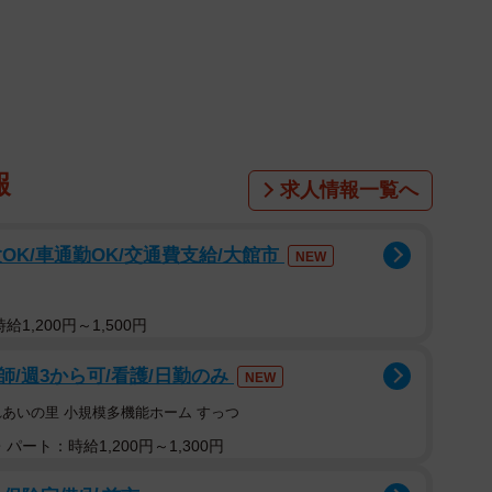
報
求人情報一覧へ
1/2
OK/車通勤OK/交通費支給/大館市
NEW
らアップルに…（齊藤農園5代目さん提供）
1,200円～1,500円
大量解雇
の憂き目にあっている
ツイッター社員
た
るリンゴ農家の発言が大きな注目を集めている。
/週3から可/看護/日勤のみ
NEW
れあいの里 小規模多機能ホーム すっつ
人たちはぜひリンゴの収穫手伝いに来てほしい。そしたらア
パート：時給1,200円～1,300円
ら…」と投稿したのは青森県弘前市でリンゴ農家を営む
。