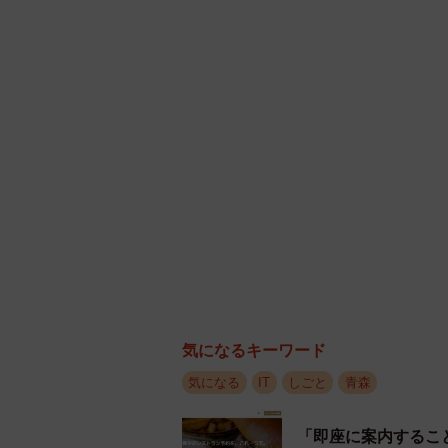
齊藤農園5代目さんにお話をうかが
ーー今回のTwitter大量解雇につい
齊藤農園：そういった解雇もあり得
てこういうツイートが伸びたのだとは思
められることについてはいわば劇中
意欲のある方達だとは思うので再就
あると思います。もちろんその過程
ないと思っております。
ーー齊藤農園では実際に収穫手伝い
気になるキーワード
齊藤農園：春と秋の繁忙期には定年
気になる
IT
しごと
青森
ってます。また、Twitterなどで
伝いしてもらうケースもあります。
「即座に案内するこ