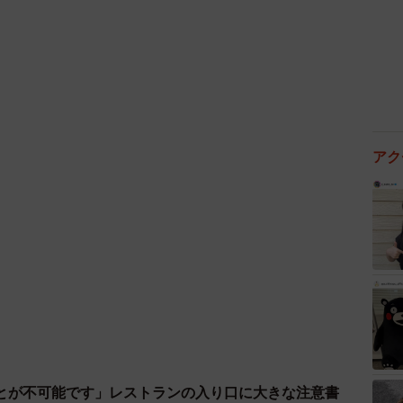
ってみた。
てご感想をお聞かせください
る外資系ですし、そのぶん高待遇を喧伝してた節もあっ
いますが、Twitter社のサービスでこういう内容が広
アク
劇とでもいうような皮肉も感じます。ただ、若く能力や
職の心配はしてませんし、今後ますます活躍できる場が
でリンゴ畑で汗を流すのがキャリアのマイナスにはなら
を募集されているのでしょうか？
退職された方や大学生を中心にしてアルバイトしてもら
知り合った、企業で働いてる方などにもボランティアでお手
とが不可能です」レストランの入り口に大きな注意書