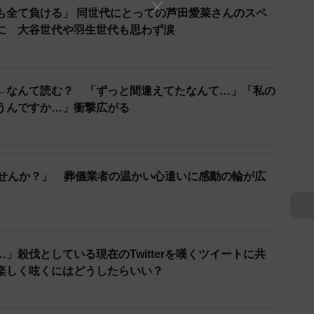
も全て負ける」 同世代にとっての芦田愛菜さんのスペ
ちゃった人たちはぜひリンゴの収穫手伝いに来て
に 大谷世代や羽生世代も思わず涙
してる、って言えるから…
←なんて読む？ 「ずっと間違えてたなんて…」「私の
うんですか…」衝撃広がる
忙期返信遅いよ (@sai0419)
November 7,
頭に迷わないよう、またツイッター社という肩書きの代
う温かな心配りに、Twitterユーザー達からは
ませんか？」 葬儀業者の温かい心遣いに感動の輪が広
なる？」
鳥のマークの会社って言えますからね。」
」殺伐としている現在のTwitterを嘆くツイートに共
楽しく呟くにはどうしたらいい？
る。
）