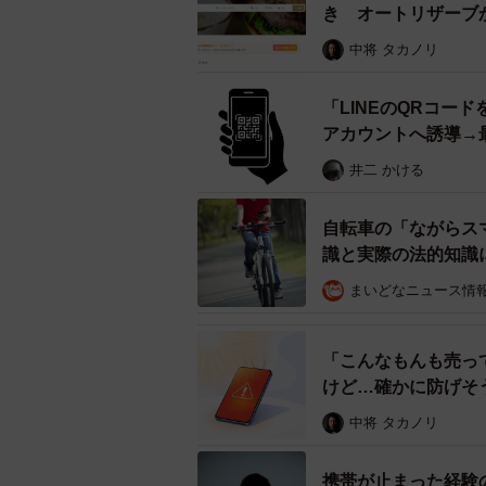
き オートリザーブ
ーーこれまでのコメントや反響への
中将 タカノリ
齊藤農園：魅せる動画やキラキラし
「LINEのQRコー
雇のタイミングもさることながら、変わ
アカウントへ誘導→
るユーザーも多いのかな、と思いま
井二 かける
きましたし、自分もそう思ってます
取りやタイムラインを希望するユー
自転車の「ながらス
識と実際の法的知識
◇ ◇
まいどなニュース情
この投稿がツイッター社を解雇され
「こんなもんも売っ
なお齊藤農園5代目さんはリンゴの
けど…確かに防げそ
り、産直サイト
「ポケマル」
で販売
中将 タカノリ
ご興味ある方はぜひチェックしてい
携帯が止まった経験