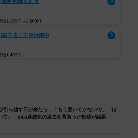
会保険完備/弘前市
1,100円～1,200円
院/主夫・主婦活躍中
給1,400円
ーザーが引っ越す日が来たら…「もう置いてかないで」「ほ
て」 mixi過疎化の過去を背負った投稿が話題
2/2
なった齊藤農園5代目さんの投稿