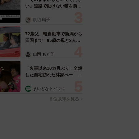
い」道路で動けない猫を前に
返された一言… 懸命に生き
ようとした4日間 「命の重
渡辺 晴子
さはみんな同じ」保護団体代
表の訴え
72歳父、軽自動車で新潟から
四国まで 65歳の母と2人で
3泊4日の旅 パーキングの休
憩まで分刻み… 「大学生で
山岡 もと子
も組まねえよ！」
「火事以来10カ月ぶり」全焼
した自宅訪れた林家ぺー 内
装も壁も取り払われスケルト
ン状態の部屋に呆然
まいどなトピック
６位以降を見る