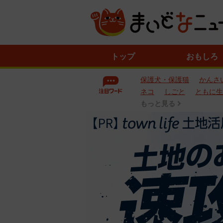
ニ
トップ
おもしろ
ュ
ー
保護犬・保護猫
かんさ
ス
一
ネコ
しごと
ともに生
覧
もっと見る