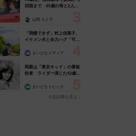
四国まで 65歳の母と2人で
3泊4日の旅 パーキングの休
憩まで分刻み… 「大学生で
山岡 もと子
も組まねえよ！」
「我慢できず」村上佳菜子、
イケメン夫と全力ハグ「可愛
いふたり」「素敵なご夫婦」
まいどなメディア
両親は「東京キッド」の看板
役者 ライダー演じた42歳元
俳優が再婚妻との「ウエディ
ングフォト」計画を明言
まいどなトピック
「センスあるカメラマン求
６位以降を見る
む」