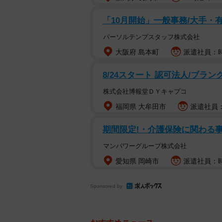
「10月開始」一般事務/大手・
パーソルテンプスタッフ株式会社
大阪府 島本町
派遣社員：時
8/24スタート 認可法人/ブラ
株式会社博報堂ＤＹキャプコ
福岡県 大牟田市
派遣社員：
期間限定!・介護保険に関わる事
マンパワーグループ株式会社
愛知県 岡崎市
派遣社員：時
Sponsored by