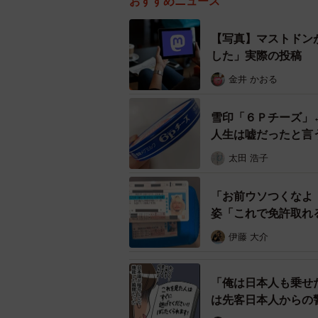
おすすめニュース
【写真】マストドン
した」実際の投稿
金井 かおる
雪印「６Ｐチーズ」
人生は嘘だったと言
太田 浩子
「お前ウソつくなよ
姿「これで免許取れ
伊藤 大介
「俺は日本人も乗せ
は先客日本人からの