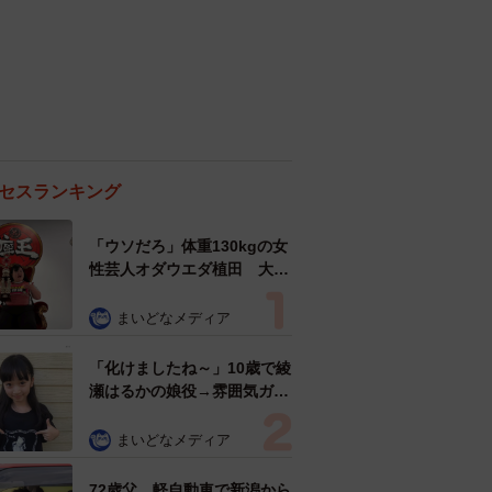
セスランキング
「ウソだろ」体重130kgの女
性芸人オダウエダ植田 大学
時代のほっそり姿に「マジ
で」
まいどなメディア
「化けましたね～」10歳で綾
瀬はるかの娘役→雰囲気ガラ
リの18歳に成長 「メイクで
雰囲気が」「宝塚に入れそ
まいどなメディア
う」
72歳父、軽自動車で新潟から