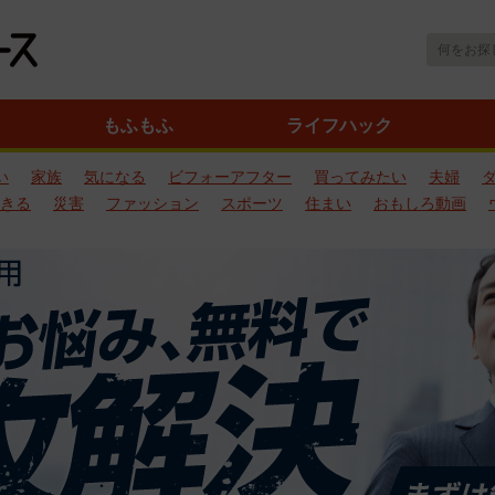
もふもふ
ライフハック
い
家族
気になる
ビフォーアフター
買ってみたい
夫婦
きる
災害
ファッション
スポーツ
住まい
おもしろ動画