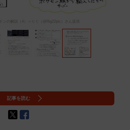
ンの解説（4）＝りぐ（@Rig22pic）さん提供
記事を読む