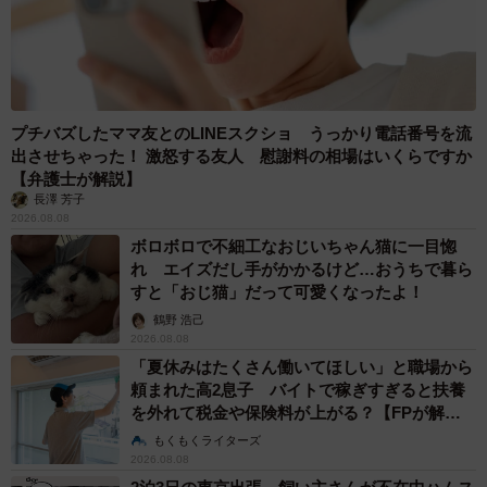
プチバズしたママ友とのLINEスクショ うっかり電話番号を流
出させちゃった！ 激怒する友人 慰謝料の相場はいくらですか
【弁護士が解説】
長澤 芳子
2026.08.08
ボロボロで不細工なおじいちゃん猫に一目惚
れ エイズだし手がかかるけど…おうちで暮ら
すと「おじ猫」だって可愛くなったよ！
鶴野 浩己
2026.08.08
「夏休みはたくさん働いてほしい」と職場から
頼まれた高2息子 バイトで稼ぎすぎると扶養
を外れて税金や保険料が上がる？【FPが解
説】
もくもくライターズ
2026.08.08