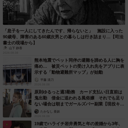
「息子を一人にしてきたんです、帰らないと」 施設に入った
90歳母、障害のある60歳次男との暮らしは行き詰まり…【司法
書士の現場から】
山下 静香
2026.08.08
熊本地震でペット同伴の避難を諦める人に胸を
痛め… 被災ペットの受け入れ先をアプリに表
示する「動物避難所マップ」が始動
平藤 清刀
2026.08.08
原則ゆるっと週3勤務 カード支払い日直前は
鬼出勤 借金に追われる風俗嬢 それでも足り
ない場合は朝までガールズバー副業【現役キャ
ストに取材】
たかなし 亜妖
2026.08.08
19歳でハライチ岩井勇気と年の差婚から3年、