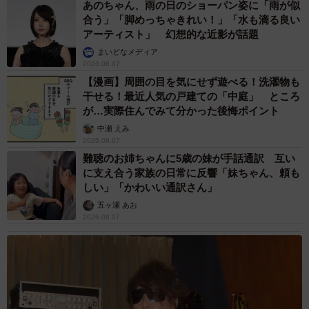
あのちゃん、雨の日のショーパン姿に「雨が似
合う」「脚めっちゃきれい！」「水も滴る良い
アーティスト」 幻想的な近影が話題
まいどなメディア
2026.08.07
【漫画】周囲の目を気にせず遊べる！洗濯物も
干せる！最近人気の戸建ての「中庭」 ところ
が…実際住んでみて分かった後悔ポイント
中瀬 えみ
2026.08.07
難聴のお姉ちゃんに5歳の妹が手話通訳 互い
に支え合う家族の日常に反響「妹ちゃん、頼も
しい」「かわいい通訳さん」
五ヶ瀬 あお
2026.08.07