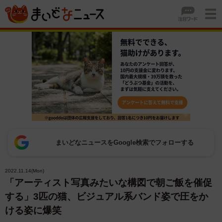
まいどなニュースをGoogle検索でフォローする
2022.11.14(Mon)
「アーティスト写真みたいな構図で朝ご飯を催促
する」3匹の猫、ビジュアル系バンド姿で圧をか
ける姿に爆笑