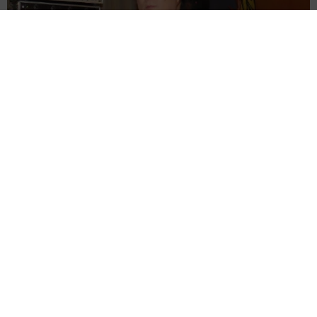
ラストライブ控えるT-BOLAN森友嵐士 にしたん社長がTikTok
内で独占インタビュー
まいどなニュース
2026.08.07
「男の子のママっぽいよね」ってどういう意
味？ 女系家族で育った母 いつもスカートと
ワンピースしか着ないし、ヒールも好き どの
へんが…
山岡 もと子
2026.08.07
猫用の爪研ぎおもちゃを買ったら…「これで合
ってますか？」予想外の使い方が大反響
「100点満点」「かわいいからよし！」
梨木 香奈
2026.08.07