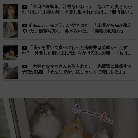
「今日の晩御飯、汁物ないね〜」→忘れてた奥さんか
ら「はい！お吸い物」と差し出されたのは…「吸う違い」
「最高級のお吸い物！」
イモムシ、モスラ…いやネコだ 「上着から猫が生え
ていた」衝撃写真に「鼻水吹いた」「新種の動物か」
「我々を置いて食べに行った海鮮丼は美味かったす
か？」外食した飼い主に“圧”をかける3匹の猫 「もはや
許さぬ態度」「凄まじいネコ圧」
「大好きなママさんを取られた…」先輩猫に嫉妬する
子猫が話題 ｢そんなでかい奴じゃなくて俺にしろよ」
「ずるい～!!」