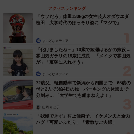
アクセスランキング
「ウソだろ」体重130kgの女性芸人オダウエダ
植田 大学時代のほっそり姿に「マジで」
まいどなメディア
「化けましたね～」10歳で綾瀬はるかの娘役→
雰囲気ガラリの18歳に成長 「メイクで雰囲気
が」「宝塚に入れそう」
まいどなメディア
72歳父、軽自動車で新潟から四国まで 65歳の
母と2人で3泊4日の旅 パーキングの休憩まで
分刻み… 「大学生でも組まねえよ！」
山岡 もと子
「我慢できず」村上佳菜子、イケメン夫と全力
ハグ「可愛いふたり」「素敵なご夫婦」