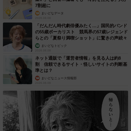
7割超に
まいどなデータ
2026.08.08
「だんだん時代劇俳優みたく…」国民的バンド
の55歳ボーカリスト 競馬界の57歳レジェンド
らとの「夏祭り満喫ショット」に驚きの声続々
まいどなトピック
2026.08.08
ネット通販で「運営者情報」を見る人は約8
割 信頼できるサイト・怪しいサイトの判断基
準とは？
まいどなニュース情報部
2026.08.08