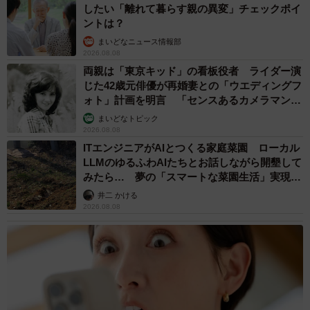
したい「離れて暮らす親の異変」チェックポイ
ントは？
まいどなニュース情報部
2026.08.08
両親は「東京キッド」の看板役者 ライダー演
じた42歳元俳優が再婚妻との「ウエディングフ
ォト」計画を明言 「センスあるカメラマン求
む」
まいどなトピック
2026.08.08
ITエンジニアがAIとつくる家庭菜園 ローカル
LLMのゆるふわAIたちとお話しながら開墾して
みたら… 夢の「スマートな菜園生活」実現な
るか
井二 かける
2026.08.08