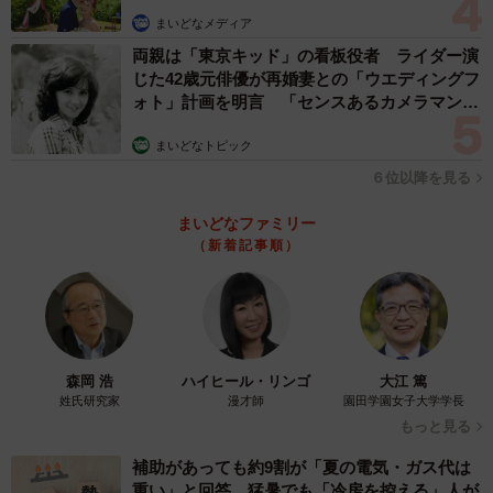
まいどなメディア
両親は「東京キッド」の看板役者 ライダー演
じた42歳元俳優が再婚妻との「ウエディングフ
ォト」計画を明言 「センスあるカメラマン求
む」
まいどなトピック
６位以降を見る
まいどなファミリー
（新着記事順）
森岡 浩
ハイヒール・リンゴ
大江 篤
姓氏研究家
漫才師
園田学園女子大学学長
もっと見る
補助があっても約9割が「夏の電気・ガス代は
重い」と回答…猛暑でも「冷房を控える」人が