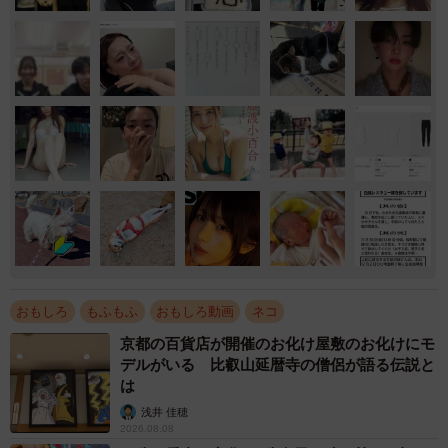
おもしろ
もふもふ
おもしろ動画
ネコ
京都の百貨店が開催のお化け屋敷のお化けにモ
デルがいる 比叡山延暦寺の僧侶が語る伝説と
は
浅井 佳穂
2026.08.08