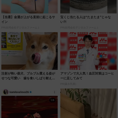
【当選】金運が上がる直前に起こるサ
宝くじ当たる人は“たまたま”じゃな
イン
い?!
PR(合同会社デジタルファーム )
PR(合同会社デジタルファーム )
注射が怖い柴犬、ブルブル震える姿が
アマゾンで大人気！血圧対策はコーヒ
せつな可愛い 歯を食いしばり耐える
ーに足してみて
姿に「がんば...
PR(森永乳業)