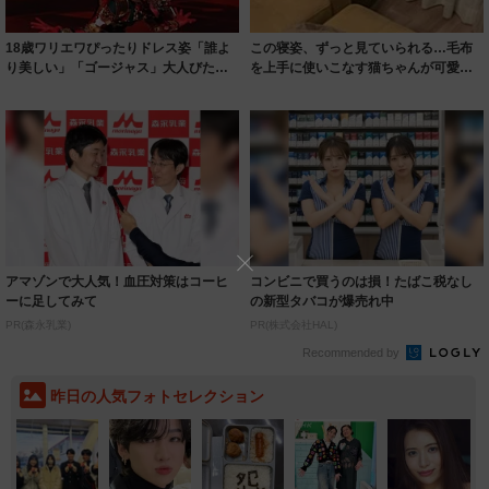
18歳ワリエワぴったりドレス姿「誰よ
この寝姿、ずっと見ていられる…毛布
り美しい」「ゴージャス」大人びた姿
を上手に使いこなす猫ちゃんが可愛す
に「驚くほ...
ぎる「ぬくぬ...
アマゾンで大人気！血圧対策はコーヒ
コンビニで買うのは損！たばこ税なし
ーに足してみて
の新型タバコが爆売れ中
PR(森永乳業)
PR(株式会社HAL)
Recommended by
昨日の人気フォトセレクション