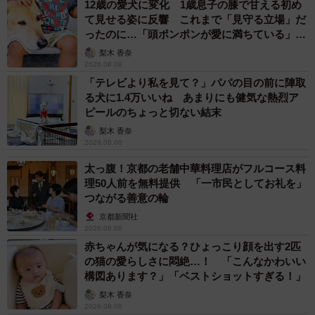
12歳の愛犬に変化 1歳息子の膝で甘える初め
て見せる姿に反響 これまで「見守る立場」だ
ったのに…「頭ポンポンが愛に満ちている」
「尊…」
梨木 香奈
2026.08.08
「テレビより私を見て？」パパの目の前に陣取
る犬に1.4万いいね あまりにも健気な熱烈ア
ピールのちょっと切ない結末
梨木 香奈
2026.08.08
太っ腹！京都の老舗中華料理店がフルコース料
理50人前を無料提供 「一市民としてお礼を」
つながる善意の輪
京都新聞社
2026.08.08
赤ちゃんが気になる？ひょっこり顔を出す2匹
の猫の愛らしさに悶絶…！ 「こんなかわいい
構図あります？」「ベストショットすぎる！」
梨木 香奈
2026.08.08