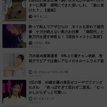
2泊3日の東京出張→飼い主さんが不在中ハムス
ターに異変 眉間にできた深いしわ、「急に老
けた？」【漫画】
海川 まこと
2026.08.08
酔って転んでアザだらけ ネイルも折れて超悲
惨 ケガが絶えない夜のお仕事 「病院代」と
数万円を渡す神客も！【現役キャストに取材】
たかなし 亜妖
2026.08.07
乃木坂46賀喜遥香 5年ぶり週チャン表紙 巻
頭グラビアでは激レアなメガネルームウエア姿
まいどなニュースエンタメ部
2026.08.07
3児の母 43歳女優の肩見せコーデでファンざ
わざわ 「色っぽすぎて思わず二度見」「むっ
かしからずっと可愛い」
まいどなトピック
2026.08.07