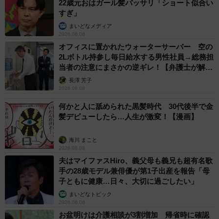
22歳元おはガール髪バッサリ「ショート似合い
すぎ」
まいどなメディア
2026.08.08
オフィスに置かれたウォーターサーバー 空の
2Lボトル持参し毎日給水する男性社員→総務担
当者の注意にまさかの逆ギレ！【弁護士が解
説】
長澤 芳子
2026.08.08
何かと人に舐められた黒髪時代 30代後半で金
髪デビューしたら…人生が激変！【漫画】
海川 まこと
2026.08.08
夫はマイファスHiro、義父母も義兄も超有名歌
手の28歳モデル兼俳優が第1子出産を報告「母
子ともに健康…日々、大切に過ごしたい」
まいどなトピック
2026.08.08
お盆明けは介護相談が3割増加 帰省時に確認