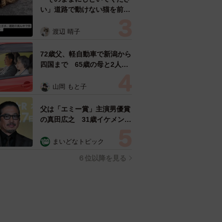
い」道路で動けない猫を前に
返された一言… 懸命に生き
ようとした4日間 「命の重
渡辺 晴子
さはみんな同じ」保護団体代
表の訴え
72歳父、軽自動車で新潟から
四国まで 65歳の母と2人で
3泊4日の旅 パーキングの休
憩まで分刻み… 「大学生で
山岡 もと子
も組まねえよ！」
父は「エミー賞」主演男優賞
の真田広之 31歳イケメン俳
優が長髪ヒゲのワイルド近影
「ガチヒロさんそっくり」
まいどなトピック
「新たな一面もステキ」
６位以降を見る