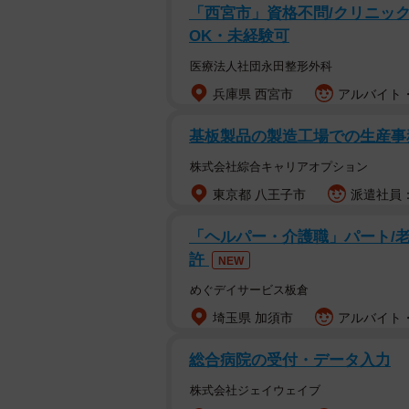
「西宮市」資格不問/クリニック
OK・未経験可
医療法人社団永田整形外科
兵庫県 西宮市
アルバイト・
基板製品の製造工場での生産
株式会社綜合キャリアオプション
東京都 八王子市
派遣社員：
「ヘルパー・介護職」パート/
許
NEW
めぐデイサービス板倉
埼玉県 加須市
アルバイト・
総合病院の受付・データ入力
株式会社ジェイウェイブ