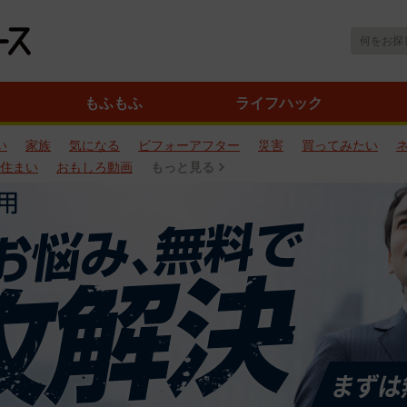
もふもふ
ライフハック
い
家族
気になる
ビフォーアフター
災害
買ってみたい
住まい
おもしろ動画
もっと見る