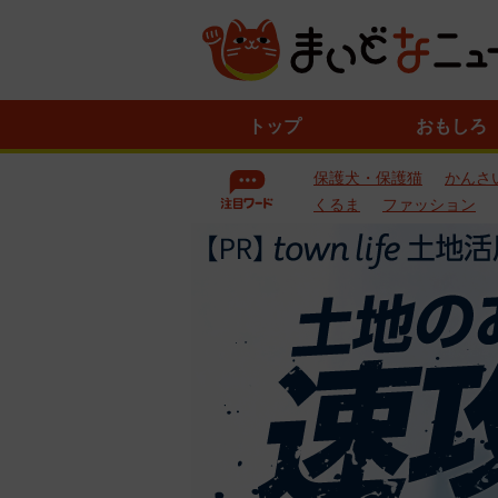
ニ
トップ
おもしろ
ュ
ー
保護犬・保護猫
かんさ
ス
一
くるま
ファッション
覧