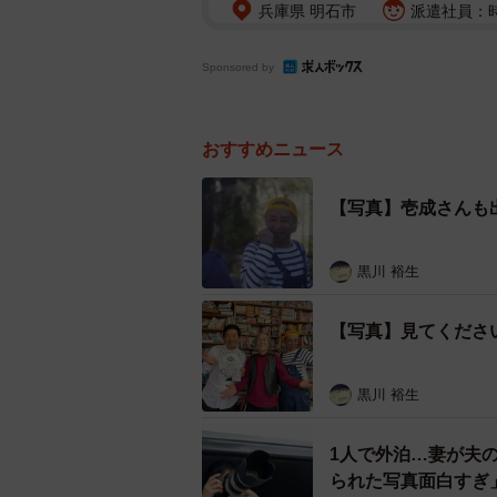
兵庫県 明石市
派遣社員：時給
Sponsored by
おすすめニュース
【写真】壱成さんも
黒川 裕生
【写真】見てくださ
黒川 裕生
1人で外泊…妻が夫
られた写真面白すぎ