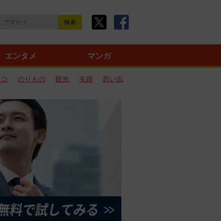
エンタメ
マンガ
ネコ
のりもの
観光
夫婦
思い出