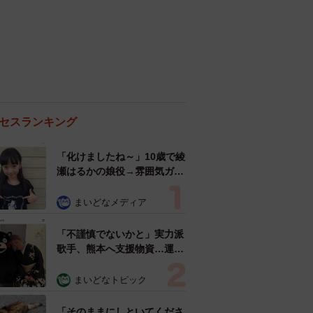
セスランキング
「化けましたね～」10歳で綾
瀬はるかの娘役→雰囲気ガラ
リの18歳に成長 「メイクで
雰囲気が」「宝塚に入れそ
まいどなメディア
う」
「不謹慎でないかと」実力派
歌手、熊本へ支援物資…運搬
トラックの車体デザインにた
めらい 「痛いほど伝わる」
まいどなトピック
「行動され立派」
「そのままにしといてくださ