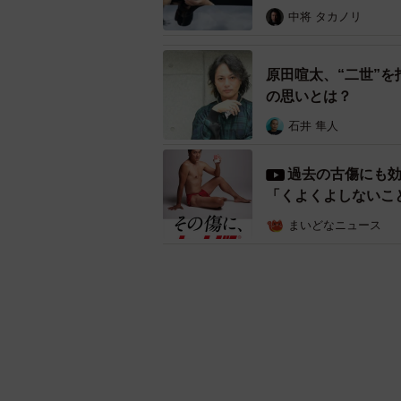
中将 タカノリ
原田喧太、“二世”
の思いとは？
石井 隼人
過去の古傷にも
「くよくよしないこ
まいどなニュース