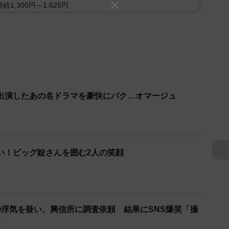
1,300円～1,625円
出演したあの名ドラマを豪快にパク…オマージュ
い！ビッグ錠さんを囲む2人の笑顔
の浮気を疑い、興信所に調査依頼 結果にSNS爆笑「撮
」