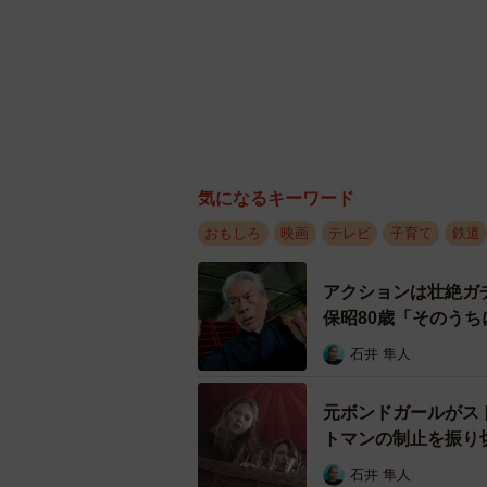
気になるキーワード
おもしろ
映画
テレビ
子育て
鉄道
アクションは壮絶ガ
保昭80歳「そのう
石井 隼人
元ボンドガールがス
トマンの制止を振り切
ート』
石井 隼人