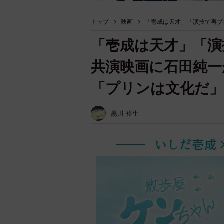
トップ
映画
「壱成は天才」「演技で再ブ
「壱成は天才」「演
共演映画に石田純一
「プリンは文化だ」
黒川 裕生