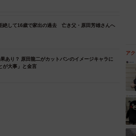
を拒絶して16歳で家出の過去 亡き父・原田芳雄さんへ
アク
効果あり？ 原田龍二がカットバンのイメージキャラに
とが大事」と金言