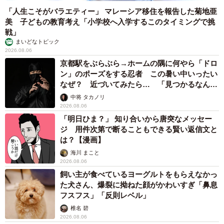
「人生こそがバラエティー」 マレーシア移住を報告した菊地亜
美 子どもの教育考え「小学校へ入学するこのタイミングで挑
戦」
まいどなトピック
2026.08.06
京都駅をぶらぶら→ホームの隅に何やら「ドロ
ン」のポーズをする忍者 この暑い中いったい
なぜ？ 近づいてみたら… 「見つかるなんて
未熟」
中将 タカノリ
2026.08.06
「明日ひま？」 知り合いから唐突なメッセー
ジ 用件次第で断ることもできる賢い返信文と
は？【漫画】
海川 まこと
2026.08.06
飼い主が食べているヨーグルトをもらえなかっ
た犬さん、爆裂に拗ねた顔がかわいすぎ「鼻息
フスフス」「反則レベル」
椎名 碧
2026.08.06