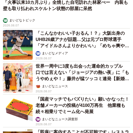
「火事以来10カ月ぶり」全焼した自宅訪れた林家ぺー 内装も
壁も取り払われスケルトン状態の部屋に呆然
まいどなトピック
2026.08.07
「こんなかわいい子おるん！？」大阪出身の
UHB26歳アナが話題…父は元プロ野球選手
「アイドルさんよりかわいい」「めちゃ爽や
か」
まいどなメディア
2026.08.07
世界一周中に3度も出会った運命的カップル
口では言えない「ジョージアの熱い夜」に「も
うやめぇや！」藤井が猛ツッコミ連発【新婚さ
ん】
まいどなニュース
2026.08.07
「国産マッチでもバズりたい」願いかなった！
老舗メーカーの投稿が4100万再生 他業種も
続々相乗りでミーム化へ発展
まいどなニュース調査部
2026.08.07
「即座に案内することが不可能です」レストラ