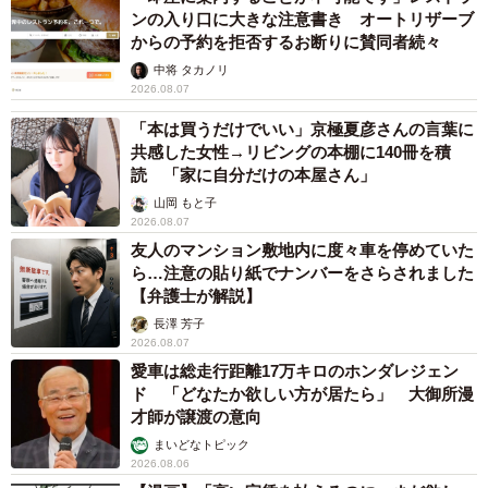
ンの入り口に大きな注意書き オートリザーブ
からの予約を拒否するお断りに賛同者続々
中将 タカノリ
2026.08.07
「本は買うだけでいい」京極夏彦さんの言葉に
共感した女性→リビングの本棚に140冊を積
読 「家に自分だけの本屋さん」
山岡 もと子
2026.08.07
友人のマンション敷地内に度々車を停めていた
ら…注意の貼り紙でナンバーをさらされました
【弁護士が解説】
長澤 芳子
2026.08.07
愛車は総走行距離17万キロのホンダレジェン
ド 「どなたか欲しい方が居たら」 大御所漫
才師が譲渡の意向
まいどなトピック
2026.08.06