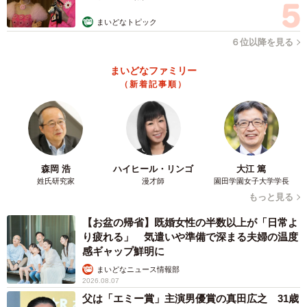
まいどなトピック
６位以降を見る
まいどなファミリー
（新着記事順）
森岡 浩
ハイヒール・リンゴ
大江 篤
姓氏研究家
漫才師
園田学園女子大学学長
もっと見る
【お盆の帰省】既婚女性の半数以上が「日常よ
り疲れる」 気遣いや準備で深まる夫婦の温度
感ギャップ鮮明に
まいどなニュース情報部
2026.08.07
父は「エミー賞」主演男優賞の真田広之 31歳