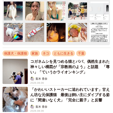
保護犬・保護猫
家族
ネコ
ともに生きる
千葉
コガネムシを見つめる猫とパパ、偶然生まれた
神々しい構図が「宗教画のよう」と話題 「尊
い」「ていうかライオンキング」
梨木 香奈
2026.08.06
「かわいいストーカーに追われています」甘え
ん坊な元保護猫 最後は飼い主にダイブする姿
に「間違いなく犬」「完全に親子」と反響
梨木 香奈
2026.08.06