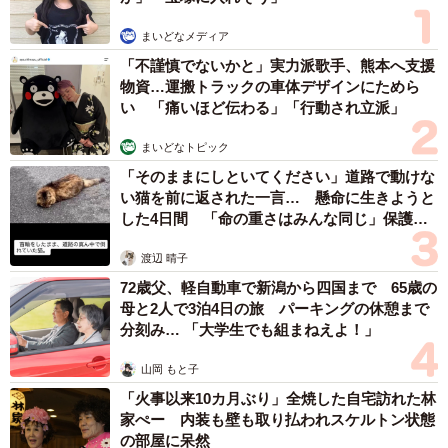
まいどなメディア
「不謹慎でないかと」実力派歌手、熊本へ支援
物資…運搬トラックの車体デザインにためら
い 「痛いほど伝わる」「行動され立派」
まいどなトピック
「そのままにしといてください」道路で動けな
い猫を前に返された一言… 懸命に生きようと
した4日間 「命の重さはみんな同じ」保護団
体代表の訴え
渡辺 晴子
72歳父、軽自動車で新潟から四国まで 65歳の
母と2人で3泊4日の旅 パーキングの休憩まで
分刻み… 「大学生でも組まねえよ！」
山岡 もと子
「火事以来10カ月ぶり」全焼した自宅訪れた林
家ぺー 内装も壁も取り払われスケルトン状態
の部屋に呆然