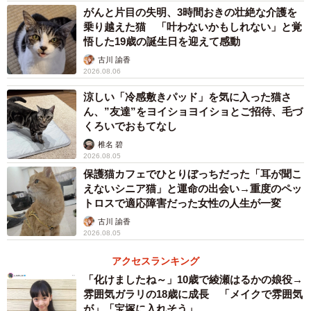
がんと片目の失明、3時間おきの壮絶な介護を
乗り越えた猫 「叶わないかもしれない」と覚
悟した19歳の誕生日を迎えて感動
古川 諭香
2026.08.06
涼しい「冷感敷きパッド」を気に入った猫さ
ん、”友達”をヨイショヨイショとご招待、毛づ
くろいでおもてなし
椎名 碧
2026.08.05
保護猫カフェでひとりぼっちだった「耳が聞こ
えないシニア猫」と運命の出会い→重度のペッ
トロスで適応障害だった女性の人生が一変
古川 諭香
2026.08.05
アクセスランキング
「化けましたね～」10歳で綾瀬はるかの娘役→
雰囲気ガラリの18歳に成長 「メイクで雰囲気
が」「宝塚に入れそう」