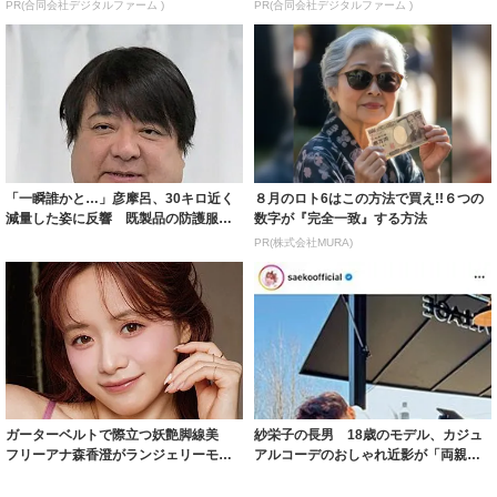
PR(合同会社デジタルファーム )
PR(合同会社デジタルファーム )
「一瞬誰かと…」彦摩呂、30キロ近く
８月のロト6はこの方法で買え!!６つの
減量した姿に反響 既製品の防護服が
数字が『完全一致』する方法
着られると...
PR(株式会社MURA)
ガーターベルトで際立つ妖艶脚線美
紗栄子の長男 18歳のモデル、カジュ
フリーアナ森香澄がランジェリーモデ
アルコーデのおしゃれ近影が「両親の
ルに ｢PE...
いいとこ取...