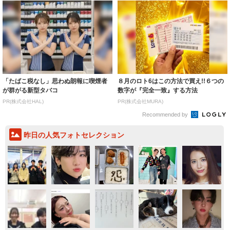
「たばこ税なし」思わぬ朗報に喫煙者
８月のロト6はこの方法で買え!!６つの
が群がる新型タバコ
数字が『完全一致』する方法
PR(株式会社HAL)
PR(株式会社MURA)
Recommended by
昨日の人気フォトセレクション