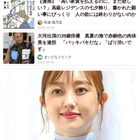
【漫画】「高い家賃を払えるのに、まだ欲し
い？」高級レジデンスの七夕飾り、書かれた願
い事にびっくり 人の欲には終わりがないのか
松波 穂乃圭
2026.08.06
大河出演の39歳俳優 真夏の海で赤銅色の肉体
美を連投 「バッキバキだな」「ばり渋いで
す」
まいどなトピック
2026.08.06