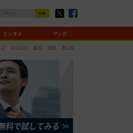
エンタメ
マンガ
ネコ
のりもの
観光
夫婦
思い出