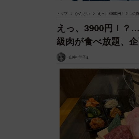
トップ
かんさい
えっ、3900円！？…
えっ、3900円！？
級肉が食べ放題、企
山中 羊子s