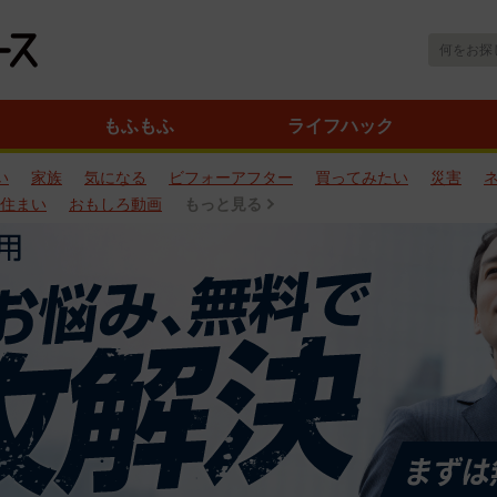
もふもふ
ライフハック
い
家族
気になる
ビフォーアフター
買ってみたい
災害
住まい
おもしろ動画
もっと見る