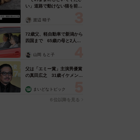
い」道路で動けない猫を前に
返された一言… 懸命に生き
ようとした4日間 「命の重
渡辺 晴子
さはみんな同じ」保護団体代
表の訴え
72歳父、軽自動車で新潟から
四国まで 65歳の母と2人で
3泊4日の旅 パーキングの休
憩まで分刻み… 「大学生で
山岡 もと子
も組まねえよ！」
父は「エミー賞」主演男優賞
の真田広之 31歳イケメン俳
優が長髪ヒゲのワイルド近影
「ガチヒロさんそっくり」
まいどなトピック
「新たな一面もステキ」
６位以降を見る