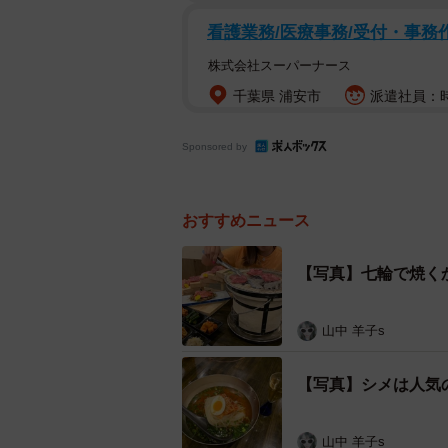
看護業務/医療事務/受付・事務
株式会社スーパーナース
千葉県 浦安市
派遣社員：時
Sponsored by
おすすめニュース
【写真】七輪で焼く
山中 羊子s
【写真】シメは人気
山中 羊子s