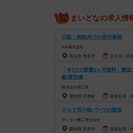
まいどなの求人情
日勤・病院内での受付事務
A&I株式会社
埼玉県 熊谷市
正社員 / 派
「今だけ!寮費2ヶ月無料」製造ス
勤/寮完備
株式会社都工業
愛知県 武豊町
派遣社員：時給
クルマ用小物パーツの製造
サンスイ機工株式会社
愛知県 田原市
派遣社員：時給