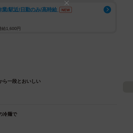
作業/駅近/日勤のみ/高時給
NEW
給1,600円
から一段とおいしい
の冷麺で