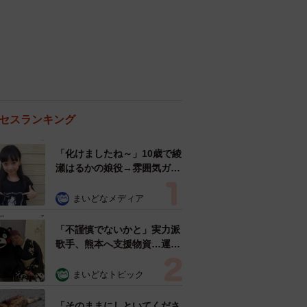
セスランキング
「化けましたね～」10歳で綾
瀬はるかの娘役→雰囲気ガラ
リの18歳に成長 「メイクで
雰囲気が」「宝塚に入れそ
まいどなメディア
う」
「不謹慎でないかと」実力派
歌手、熊本へ支援物資…運搬
トラックの車体デザインにた
めらい 「痛いほど伝わる」
まいどなトピック
「行動され立派」
「そのままにしといてくださ