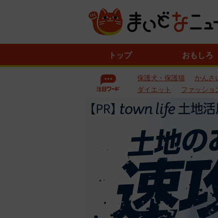
ニ
トップ
おもしろ
ュ
ー
保護犬・保護猫
かんさ
ス
一
ダイエット
ファッショ
覧