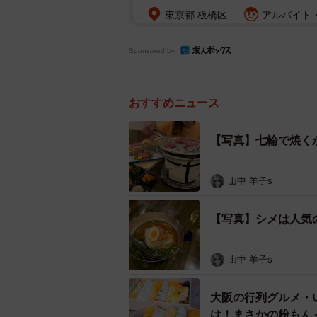
東京都 板橋区
アルバイト・
Sponsored by
おすすめニュース
【写真】七輪で焼く
山中 羊子s
【写真】シメは人気
山中 羊子s
大阪の行列グルメ・
は！まさかの粉もん