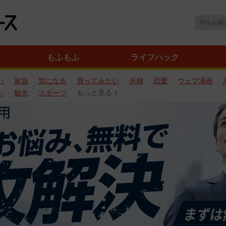
もふもふ
ライフハック
い
家族
気になる
買ってみたい
夫婦
恋愛
ウェブ漫画
ン
観光
スポーツ
もっと見る