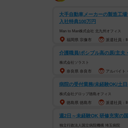
大手自動車メーカーの製造工場で
入社特典100万円
Man to Man株式会社 北九州オフィス
福岡県 宗像市
派遣社員：時給
介護職員/ポシブル高の原/主夫
株式会社ソラスト
奈良県 奈良市
アルバイト・
病院の受付業務/未経験OK/土日
株式会社グロップ徳島オフィス
徳島県 徳島市
派遣社員：時給
週2日～未経験OK 研修充実の
独立行政法人国立病院機構 埼玉病院