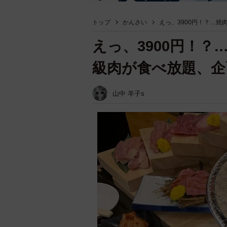
トップ
かんさい
えっ、3900円！？…
えっ、3900円！？
級肉が食べ放題、企
山中 羊子s