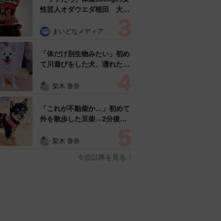
性芸人オダウエダ植田 大学
時代のほっそり姿に「マジ
で」
まいどなメディア
「体だけ別生物みたい」初め
て川遊びをした犬、濡れた直
後の激変ぶりが話題 「新種
だ！」「河童だ」「毛刈りさ
梨木 香奈
れたあとの羊」
「これが不動柴か…」初めて
外を散歩した豆柴→2分後、
足元でうるうる 「かわいす
ぎる」「ぬいぐるみみたい」
梨木 香奈
６位以降を見る