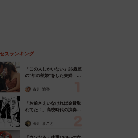
セスランキング
「この人しかいない」26歳差
の“年の差婚”をした夫婦 出
会いは？反対する声はなかっ
た？ 今の思いを聞いた
古川 諭香
「お前さえいなければ金賞取
れてた！」高校時代の演奏会
がトラウマ……責められた学
生は楽器修理職人に 10年後
海川 まこと
再会した因縁の相手から思わ
ぬ申し出【漫画】
「ウソだろ」体重130kgの女