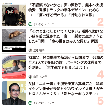
防波堤となった第一・第二武智丸は、昨年までは自由に立
「不謹慎でないかと」実力派歌手、熊本へ支援
ち入ることができたという。
物資…運搬トラックの車体デザインにためら
い 「痛いほど伝わる」「行動され立派」
「マナーの悪い人がいて、ごみを捨てたり魚のえさをばら
まいどなトピック
撒いて行ったりして近隣の住民から苦情が出たので、県が
「そのままにしといてください」道路で動けな
昨年立ち入り禁止にしたんですよ」
い猫を前に返された一言… 懸命に生きようと
した4日間 「命の重さはみんな同じ」保護団
体代表の訴え
だが、前もってまちづくり協議会に申し込めば、職員立会
渡辺 晴子
いのもとで立ち入って見学ができるそうだ。
72歳父、軽自動車で新潟から四国まで 65歳の
母と2人で3泊4日の旅 パーキングの休憩まで
分刻み… 「大学生でも組まねえよ！」
山岡 もと子
父は「エミー賞」主演男優賞の真田広之 31歳
イケメン俳優が長髪ヒゲのワイルド近影「ガチ
ヒロさんそっくり」「新たな一面もステキ」
まいどなトピック