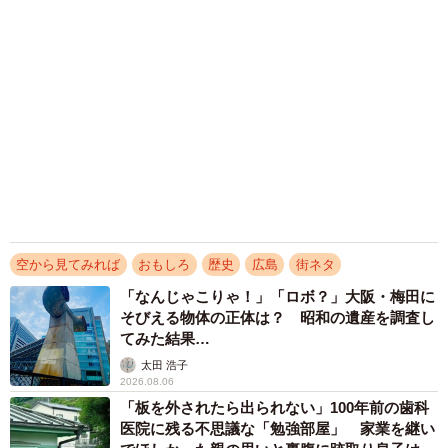
が、はじめは海軍の特務船として計画されたため、海軍の
命名法に従って「丸」がついていなかったのである。
輸送任務に従事…終戦まで残った2隻は
4隻のうち「第一武智」「第二武智」「第三武智」の3隻
が、1944年に完成。諸元は長さ64.5m、幅10m、排水量
2200トン、750馬力のディーゼルエンジンを搭載し、速力
は9.5ノット（時速17km/h）と記録されている。足が速いと
はいえないものの、瀬戸内海や南方の島へ、主に石炭を輸
空から見てみれば
おもしろ
歴史
広島
街ネタ
送した。
「なんじゃこりゃ！」「ロボ？」大阪・梅田に
そびえる物体の正体は？ 昭和の遺産を調査し
てみた結果…
太田 浩子
2026.08.06
「板を外されたら出られない」100年前の歯科
医院に残る不思議な「勉強部屋」 家業を継い
5/8