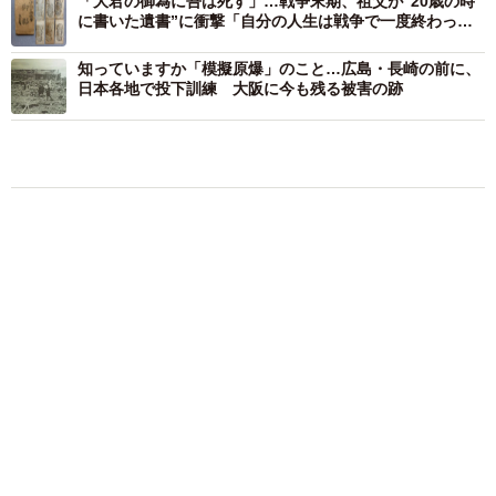
「大君の御為に吾は死す」…戦争末期、祖父が“20歳の時
とする研究班が発足し、コンクリート船の研究と設計が行
に書いた遺書”に衝撃「自分の人生は戦争で一度終わっ
た」
われた。
知っていますか「模擬原爆」のこと…広島・長崎の前に、
日本各地で投下訓練 大阪に今も残る被害の跡
4/8
設計図と断面図（ガイドブック「武智丸」より）
1944年（昭和19）、おそらく日本初となるコンクリート船
の建造が始まった。兵庫県高砂市曽根町在住の武智正次郎
氏が、塩田跡に「三井造船曽根工場」として武智造船所を
建設。4隻が起工されたという。また、船名は造船所にちな
んで「第一武智」～「第四武智」とされた。
現在は船名に「丸」がついて「武智丸」と呼ばれている