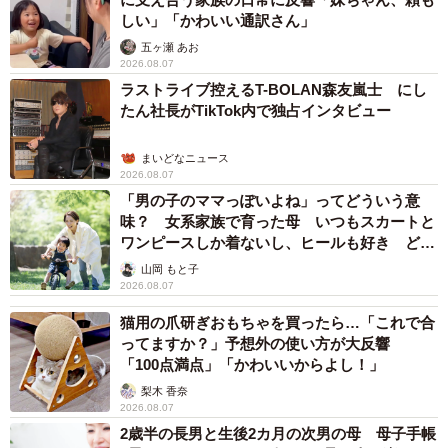
しい」「かわいい通訳さん」
五ヶ瀬 あお
2026.08.07
ラストライブ控えるT-BOLAN森友嵐士 にし
たん社長がTikTok内で独占インタビュー
まいどなニュース
2026.08.07
「男の子のママっぽいよね」ってどういう意
味？ 女系家族で育った母 いつもスカートと
ワンピースしか着ないし、ヒールも好き どの
へんが…
山岡 もと子
2026.08.07
猫用の爪研ぎおもちゃを買ったら…「これで合
ってますか？」予想外の使い方が大反響
「100点満点」「かわいいからよし！」
梨木 香奈
2026.08.07
2歳半の長男と生後2カ月の次男の母 母子手帳