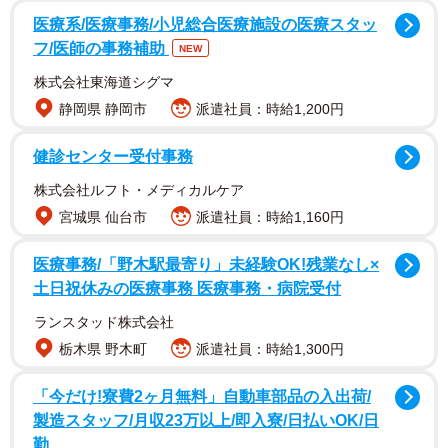
医療系/医療事務/小児総合医療施設の医療スタッ
フ/医師の事務補助
NEW
株式会社東海道シグマ
静岡県 静岡市
派遣社員：時給1,200円
2/8
健診センター受付事務
株式会社ルフト・メディカルケア
広島県呉市・安浦漁港のあたりを撮影した衛星写真 (C) Google
宮城県 仙台市
派遣社員：時給1,160円
医療事務/「野木駅最寄り」未経験OK!残業なし×
土日祝休みの医療事務 医療事務・病院受付
ランスタッド株式会社
栃木県 野木町
派遣社員：時給1,300円
「今だけ!寮費2ヶ月無料」自動車部品の入出荷/
製造スタッフ/月収23万以上/即入寮/日払いOK/日
3/8
勤