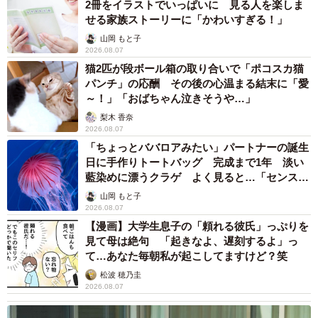
2冊をイラストでいっぱいに 見る人を楽しま
せる家族ストーリーに「かわいすぎる！」
山岡 もと子
2026.08.07
猫2匹が段ボール箱の取り合いで「ポコスカ猫
パンチ」の応酬 その後の心温まる結末に「愛
～！」「おばちゃん泣きそうや…」
梨木 香奈
2026.08.07
「ちょっとババロアみたい」パートナーの誕生
日に手作りトートバッグ 完成まで1年 淡い
藍染めに漂うクラゲ よく見ると…「センスす
ごい」
山岡 もと子
2026.08.07
【漫画】大学生息子の「頼れる彼氏」っぷりを
見て母は絶句 「起きなよ、遅刻するよ」っ
て…あなた毎朝私が起こしてますけど？笑
松波 穂乃圭
2026.08.07