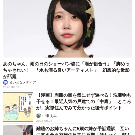
あのちゃん、雨の日のショーパン姿に「雨が似合う」「脚めっ
ちゃきれい！」「水も滴る良いアーティスト」 幻想的な近影
が話題
まいどなメディア
2026.08.07
【漫画】周囲の目を気にせず遊べる！洗濯物も
干せる！最近人気の戸建ての「中庭」 ところ
が…実際住んでみて分かった後悔ポイント
中瀬 えみ
2026.08.07
難聴のお姉ちゃんに5歳の妹が手話通訳 互い
に支え合う家族の日常に反響「妹ちゃん、頼も