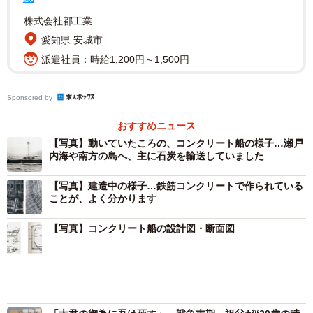
防波堤のようですが…不思議なフォルムが気になります (C) Google
株式会社都工業
愛知県 安城市
戦闘任務のない船をコンクリートで建造
派遣社員：時給1,200円～1,500円
太平洋戦争は熾烈な消耗戦となり、資源をもたない日本は
たちまち窮乏した。とりわけ鉄不足は深刻だった。ついに
Sponsored by
は「金属供出」といって、民間からナベやカマ、お寺の梵
おすすめニュース
鐘に至るまで金属製品を回収する始末。貴重な鉄鋼は軍艦
【写真】動いていたころの、コンクリート船の様子…瀬戸
の建造に優先的にまわし、戦闘任務のない船をコンクリー
内海や南方の島へ、主に石炭を輸送していました
トで建造しようというアイデアがもちあがった。
【写真】建造中の様子…鉄筋コンクリートで作られている
ことが、よく分かります
もっとも、コンクリート製の船舶は、日本が苦し紛れに生
み出したものではない。欧米では1800年代の後半からつく
【写真】コンクリート船の設計図・断面図
られており、第2次世界大戦でも、連合軍がノルマンディー
上陸作戦で弾薬輸送に運用した事例があるようだ。
1942年（昭和17）、舞鶴海軍工廠の林邦夫技術中佐を中心