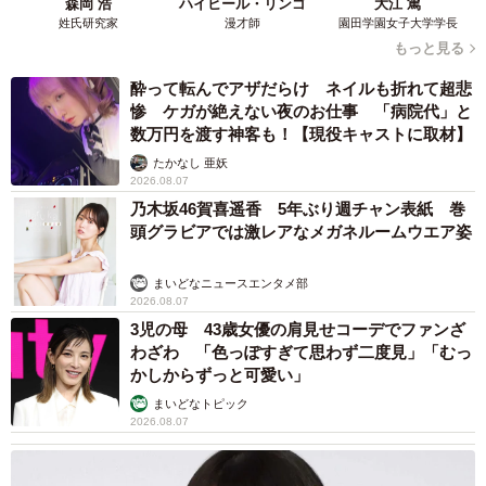
画が持ちあがったことがあるという。
森岡 浩
ハイヒール・リンゴ
大江 篤
姓氏研究家
漫才師
園田学園女子大学学長
もっと見る
「地元の人たちから『そのまま残してほしい』という声が
酔って転んでアザだらけ ネイルも折れて超悲
上がり、残すことになったみたいです」
惨 ケガが絶えない夜のお仕事 「病院代」と
数万円を渡す神客も！【現役キャストに取材】
コンクリート製という珍しい船が実在したことと、これも
たかなし 亜妖
また貴重な戦争遺産として、朽ち果てるまでこの場にあっ
2026.08.07
て、防波堤としての余生を全うするのだろう。
乃木坂46賀喜遥香 5年ぶり週チャン表紙 巻
頭グラビアでは激レアなメガネルームウエア姿
◇ ◇
まいどなニュースエンタメ部
2026.08.07
【安浦町まちづくり協議会】
3児の母 43歳女優の肩見せコーデでファンざ
http://www.yasuura-yumekobo.com/
わざわ 「色っぽすぎて思わず二度見」「むっ
かしからずっと可愛い」
まいどなトピック
2026.08.07