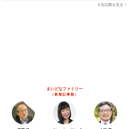
６位以降を見る
7/8
干潮時の様子（ガイドブック「武智丸」より）
「学校から子供たちが見学に来ることがありますよ」
ところで、この2隻はこのまま保存されるのだろうか。
「メンテナンスはしてません。それでも当時の建造技術が
まいどなファミリー
優れていたのでしょう。今でも朽ちることなく、形をとど
（新着記事順）
めています」
昭和の頃には、新しい防波堤を建設する計画や、2隻を置い
たままコンクリートを流し込んで固めてしまおうという計