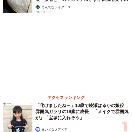
た。それが民間船になっていた「第一武智丸」と「第二武
ら推察された意外な用途
そんでなライターズ
智丸」の2隻だった。2隻とも故障したり廃船になったりし
2026.07.25
て、係留されたままになっていたのだ。
財務省国有財産局長から2隻の払い下げが認可されると、機
関や装備品等の撤去と船体の損傷等対策を経て、1950年
（昭和25）に現在の場所に設置されて防波堤となった。
アクセスランキング
6/8
「化けましたね～」10歳で綾瀬はるかの娘役→
雰囲気ガラリの18歳に成長 「メイクで雰囲気
海軍特務船「武智」（ガイドブック「武智丸」より）
が」「宝塚に入れそう」
メンテナンスはしていないが意外に傷みが少ない
まいどなメディア