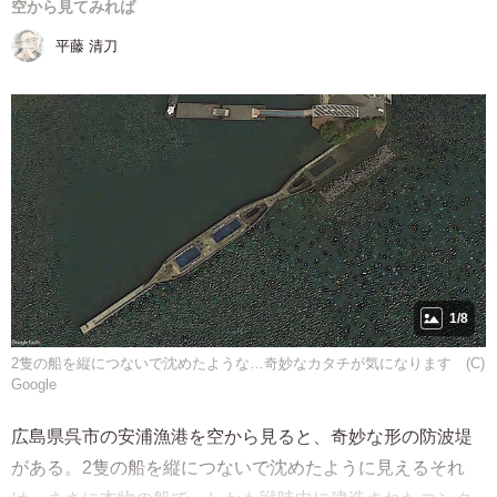
空から見てみれば
平藤 清刀
1/8
2隻の船を縦につないで沈めたような…奇妙なカタチが気になります (C)
Google
広島県呉市の安浦漁港を空から見ると、奇妙な形の防波堤
がある。2隻の船を縦につないで沈めたように見えるそれ