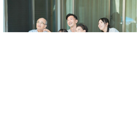
【お盆の帰省】既婚女性の半数以上が「日常より疲れる」 気
遣いや準備で深まる夫婦の温度感ギャップ鮮明に
まいどなニュース情報部
2026.08.07
父は「エミー賞」主演男優賞の真田広之 31歳
イケメン俳優が長髪ヒゲのワイルド近影「ガチ
ヒロさんそっくり」「新たな一面もステキ」
まいどなトピック
2026.08.07
退職金を運用に回せる人は何が違う？ 「退職