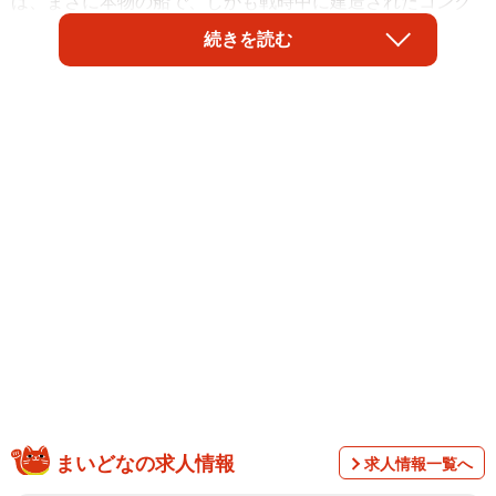
は、まさに本物の船で、しかも戦時中に建造されたコンク
リート製だという。深刻な鉄不足の折、苦肉の策としてコ
続きを読む
ンクリートでつくられた船が、なぜ漁港の防波堤になって
いるのか？ 安浦町まちづくり協議会に話を伺った。
まいどなの求人情報
求人情報一覧へ