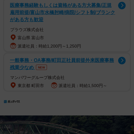
医療事務経験もしくは資格がある方大募集/正規
雇用前提/富山市水橋肘崎/病院/シフト制/ブランク
がある方も歓迎
プラウズ株式会社
富山県 富山市
派遣社員：時給1,200円～1,250円
一般事務・OA事務/町田正社員前提外来医療事務
残業少なめ
NEW
マンパワーグループ株式会社
東京都 町田市
派遣社員：時給1,500円～