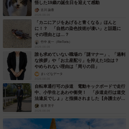
悟した19歳の誕生日を迎えて感動
古川 諭香
2026.08.06
「カニにアジをあげると青くなる」ほんと
に！？ 「自然の染色技術が凄い」と話題に
その理由とは…？
竹中 友一（RinToris）
2026.08.06
誰も求めていない職場の「謎マナー」、「過剰
な挨拶」や「お土産配り」を抑えた1位は？
やめられない理由は「周りの目」
まいどなデータ
2026.08.06
自転車通行可の歩道 電動キックボードで走行
中、小学生とあわや衝突！ 「歩道走行は道交
法違反でしょ」と指摘されました【弁護士が解
説】
長澤 芳子
2026.08.06