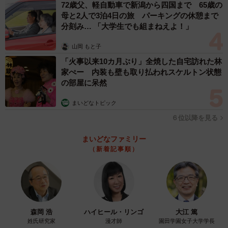
72歳父、軽自動車で新潟から四国まで 65歳の
母と2人で3泊4日の旅 パーキングの休憩まで
分刻み… 「大学生でも組まねえよ！」
山岡 もと子
「火事以来10カ月ぶり」全焼した自宅訪れた林
家ぺー 内装も壁も取り払われスケルトン状態
の部屋に呆然
まいどなトピック
６位以降を見る
まいどなファミリー
（新着記事順）
森岡 浩
ハイヒール・リンゴ
大江 篤
姓氏研究家
漫才師
園田学園女子大学学長