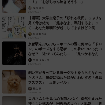
～！」「おばちゃん泣きそうや…」
梨木 香奈
2026.08.07
【漫画】大学生息子の「頼れる彼氏」っぷりを
見て母は絶句 「起きなよ、遅刻するよ」っ
て…あなた毎朝私が起こしてますけど？笑
松波 穂乃圭
2026.08.07
京都駅をぶらぶら→ホームの隅に何やら「ドロ
ン」のポーズをする忍者 この暑い中いったい
なぜ？ 近づいてみたら… 「見つかるなんて
未熟」
中将 タカノリ
2026.08.06
飼い主が食べているヨーグルトをもらえなかっ
た犬さん、爆裂に拗ねた顔がかわいすぎ「鼻息
フスフス」「反則レベル」
椎名 碧
2026.08.06
コガネムシを見つめる猫とパパ、偶然生まれた
神々しい構図が「宗教画のよう」と話題 「尊