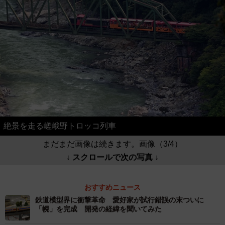
絶景を走る嵯峨野トロッコ列車
まだまだ画像は続きます。画像（3/4）
↓ スクロールで次の写真 ↓
おすすめニュース
鉄道模型界に衝撃革命 愛好家が試行錯誤の末ついに
「幌」を完成 開発の経緯を聞いてみた