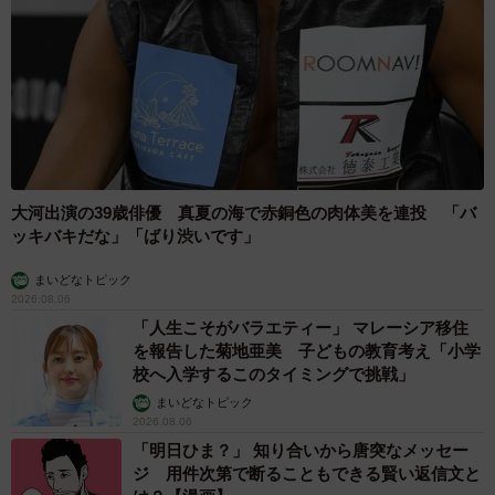
大河出演の39歳俳優 真夏の海で赤銅色の肉体美を連投 「バ
ッキバキだな」「ばり渋いです」
まいどなトピック
2026.08.06
「人生こそがバラエティー」 マレーシア移住
を報告した菊地亜美 子どもの教育考え「小学
校へ入学するこのタイミングで挑戦」
まいどなトピック
2026.08.06
「明日ひま？」 知り合いから唐突なメッセー
ジ 用件次第で断ることもできる賢い返信文と