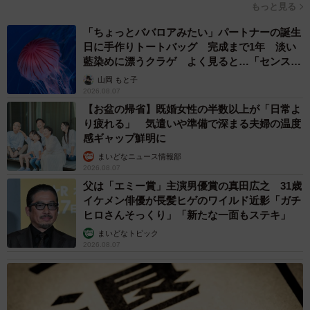
もっと見る
「ちょっとババロアみたい」パートナーの誕生
日に手作りトートバッグ 完成まで1年 淡い
藍染めに漂うクラゲ よく見ると…「センスす
ごい」
山岡 もと子
2026.08.07
【お盆の帰省】既婚女性の半数以上が「日常よ
り疲れる」 気遣いや準備で深まる夫婦の温度
感ギャップ鮮明に
まいどなニュース情報部
2026.08.07
父は「エミー賞」主演男優賞の真田広之 31歳
イケメン俳優が長髪ヒゲのワイルド近影「ガチ
ヒロさんそっくり」「新たな一面もステキ」
まいどなトピック
2026.08.07