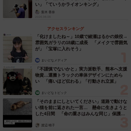
い」「ていうかライオンキング」
梨木 香奈
2026.08.06
アクセスランキング
「化けましたね～」10歳で綾瀬はるかの娘役→
雰囲気ガラリの18歳に成長 「メイクで雰囲気
が」「宝塚に入れそう」
まいどなメディア
「不謹慎でないかと」実力派歌手、熊本へ支援
物資…運搬トラックの車体デザインにためら
い 「痛いほど伝わる」「行動され立派」
まいどなトピック
「そのままにしといてください」道路で動けな
い猫を前に返された一言… 懸命に生きようと
した4日間 「命の重さはみんな同じ」保護団
体代表の訴え
渡辺 晴子