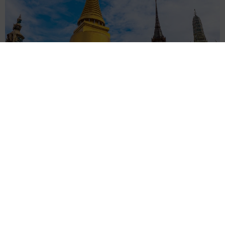
タイの電車の中で見た優先席のマーク 子ども、妊娠、けが
人、お年寄り… 一つだけ謎のものが！？「だから黄色なんで
すね」
中将 タカノリ
2026.08.06
【物価高が直撃】お盆帰省「予定なし」が約半
数 新幹線・高速バスの「使い分け」が鮮明に
まいどなニュース情報部
2026.08.06
83歳父が骨折で入院 ３カ月の病院生活があま
りに退屈で「画用紙と色鉛筆持ってこい！」→