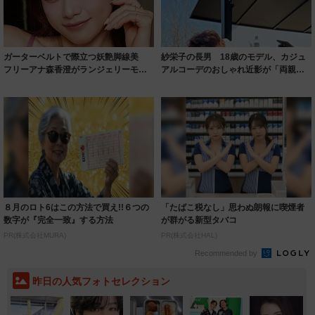
ガーターベルトで際立つ妖艶脚線美
紗栄子の長男 18歳のモデル、カジュ
フリーアナ森香澄がランジェリーモデ
アルコーデのおしゃれ近影が「両親の
ルに ｢PE...
いいとこ取...
８月のロト6はこの方法で買え!!６つの
「たばこ税なし」思わぬ朗報に喫煙者
数字が『完全一致』する方法
が群がる新型タバコ
PR(株式会社MURA)
PR(株式会社HAL)
Recommended by
昨日の人気フォトセレクション