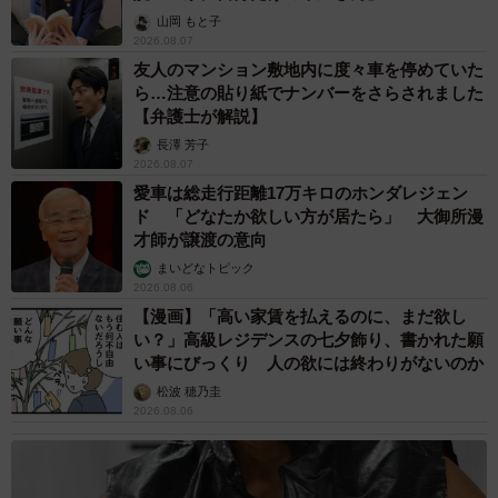
山岡 もと子
2026.08.07
友人のマンション敷地内に度々車を停めていた
ら…注意の貼り紙でナンバーをさらされました
【弁護士が解説】
長澤 芳子
2026.08.07
愛車は総走行距離17万キロのホンダレジェン
ド 「どなたか欲しい方が居たら」 大御所漫
才師が譲渡の意向
まいどなトピック
2026.08.06
【漫画】「高い家賃を払えるのに、まだ欲し
い？」高級レジデンスの七夕飾り、書かれた願
い事にびっくり 人の欲には終わりがないのか
松波 穂乃圭
2026.08.06