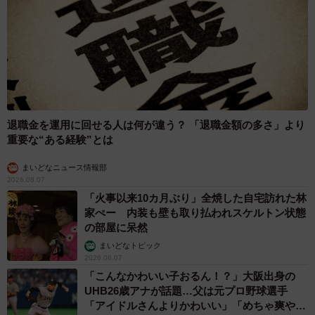
退職金を運用に回せる人は何が違う？ 「退職金額の多さ」より
重要な“ある経験”とは
まいどなニュース情報部
2026.08.07
「火事以来10カ月ぶり」全焼した自宅訪れた林
家ぺー 内装も壁も取り払われスケルトン状態
の部屋に呆然
まいどなトピック
2026.08.07
「こんなかわいい子おるん！？」大阪出身の
UHB26歳アナが話題…父は元プロ野球選手
「アイドルさんよりかわいい」「めちゃ爽や