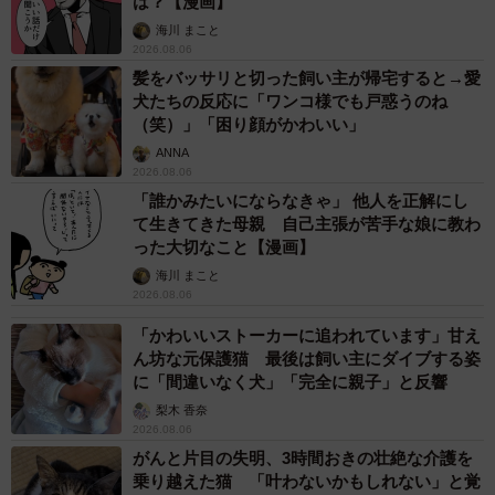
は？【漫画】
海川 まこと
2026.08.06
髪をバッサリと切った飼い主が帰宅すると→愛
犬たちの反応に「ワンコ様でも戸惑うのね
（笑）」「困り顔がかわいい」
ANNA
2026.08.06
「誰かみたいにならなきゃ」 他人を正解にし
て生きてきた母親 自己主張が苦手な娘に教わ
った大切なこと【漫画】
海川 まこと
2026.08.06
「かわいいストーカーに追われています」甘え
ん坊な元保護猫 最後は飼い主にダイブする姿
に「間違いなく犬」「完全に親子」と反響
梨木 香奈
2026.08.06
がんと片目の失明、3時間おきの壮絶な介護を
乗り越えた猫 「叶わないかもしれない」と覚