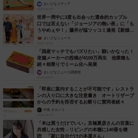
か」
まいどなメディア
2026.08.07
世界一周中に3度も出会った運命的カップル
口では言えない「ジョージアの熱い夜」に「も
うやめぇや！」藤井が猛ツッコミ連発【新婚さ
ん】
まいどなニュース
2026.08.07
「国産マッチでもバズりたい」願いかなった！
老舗メーカーの投稿が4100万再生 他業種も
続々相乗りでミーム化へ発展
まいどなニュース調査部
2026.08.07
「即座に案内することが不可能です」レストラ
ンの入り口に大きな注意書き オートリザーブ
からの予約を拒否するお断りに賛同者続々
中将 タカノリ
2026.08.07
「本は買うだけでいい」京極夏彦さんの言葉に
共感した女性→リビングの本棚に140冊を積
読 「家に自分だけの本屋さん」