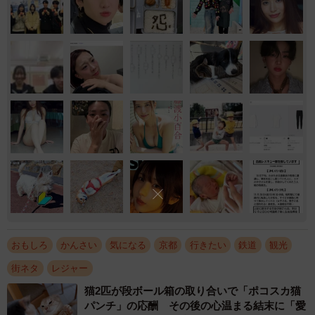
おもしろ
かんさい
気になる
京都
行きたい
鉄道
観光
街ネタ
レジャー
猫2匹が段ボール箱の取り合いで「ポコスカ猫
パンチ」の応酬 その後の心温まる結末に「愛