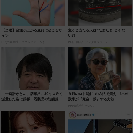
【当選】金運が上がる直前に起こるサ
宝くじ当たる人は“たまたま”じゃな
イン
い?!
PR(合同会社デジタルファーム )
PR(合同会社デジタルファーム )
「一瞬誰かと…」彦摩呂、30キロ近く
８月のロト6はこの方法で買え!!６つの
減量した姿に反響 既製品の防護服が
数字が『完全一致』する方法
着られると...
PR(株式会社MURA)