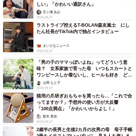
しい」「かわいい通訳さん」
五ヶ瀬 あお
2026.08.07
ラストライブ控えるT-BOLAN森友嵐士 にし
たん社長がTikTok内で独占インタビュー
まいどなニュース
2026.08.07
「男の子のママっぽいよね」ってどういう意
味？ 女系家族で育った母 いつもスカートと
ワンピースしか着ないし、ヒールも好き どの
へんが…
山岡 もと子
2026.08.07
猫用の爪研ぎおもちゃを買ったら…「これで合
ってますか？」予想外の使い方が大反響
「100点満点」「かわいいからよし！」
梨木 香奈
2026.08.07
2歳半の長男と生後2カ月の次男の母 母子手帳
2冊をイラストでいっぱいに 見る人を楽しま