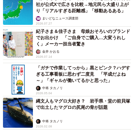
社が公式Xで広さを比較→地元民ら大盛り上が
り「リアルすぎる距離感」「移動あるある」
まいどなニュース調査部
2026.07.27
紀子さま＆佳子さま 母娘おそろいのブランド
でお出かけ 「ご自身でご購入…大変うれし
く」メーカー担当者驚き
金井 かおる
2026.07.14
「ガチで作業してっから」黒とピンク？ハデす
ぎる工事看板に思わず二度見 「平成だよね
～」「ギャルが働いてるかと思った」
中将 タカノリ
2026.05.04
縄文人もマグロ大好き？ 岩手県・堂の前貝塚
で出土したマグロの尻尾の骨が話題
中将 タカノリ
2026.02.08