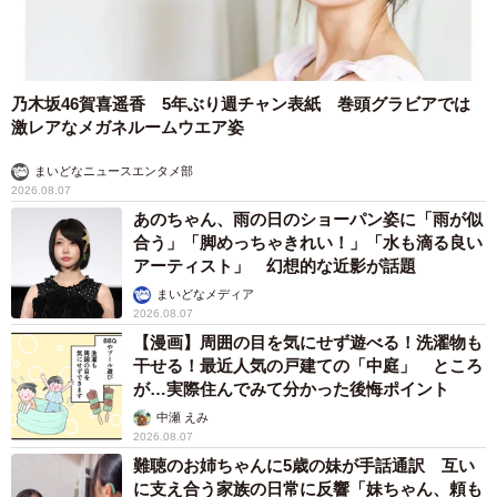
乃木坂46賀喜遥香 5年ぶり週チャン表紙 巻頭グラビアでは
激レアなメガネルームウエア姿
まいどなニュースエンタメ部
2026.08.07
あのちゃん、雨の日のショーパン姿に「雨が似
合う」「脚めっちゃきれい！」「水も滴る良い
アーティスト」 幻想的な近影が話題
まいどなメディア
2026.08.07
【漫画】周囲の目を気にせず遊べる！洗濯物も
干せる！最近人気の戸建ての「中庭」 ところ
が…実際住んでみて分かった後悔ポイント
中瀬 えみ
2026.08.07
難聴のお姉ちゃんに5歳の妹が手話通訳 互い
に支え合う家族の日常に反響「妹ちゃん、頼も