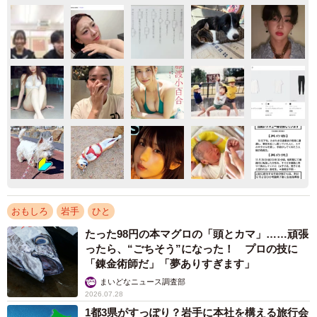
おもしろ
岩手
ひと
たった98円の本マグロの「頭とカマ」……頑張
ったら、“ごちそう”になった！ プロの技に
「錬金術師だ」「夢ありすぎます」
まいどなニュース調査部
2026.07.28
1都3県がすっぽり？岩手に本社を構える旅行会