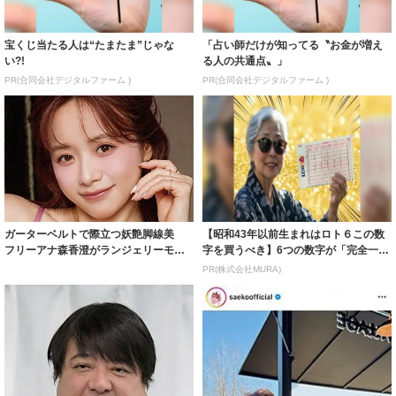
宝くじ当たる人は“たまたま”じゃな
「占い師だけが知ってる〝お金が増え
い?!
る人の共通点〟」
PR(合同会社デジタルファーム )
PR(合同会社デジタルファーム )
ガーターベルトで際立つ妖艶脚線美
【昭和43年以前生まれはロト６この数
フリーアナ森香澄がランジェリーモデ
字を買うべき】6つの数字が「完全一
ルに ｢PE...
致」する方...
PR(株式会社MURA)