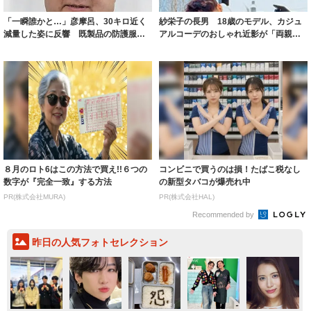
「一瞬誰かと…」彦摩呂、30キロ近く
紗栄子の長男 18歳のモデル、カジュ
減量した姿に反響 既製品の防護服が
アルコーデのおしゃれ近影が「両親の
着られると...
いいとこ取...
８月のロト6はこの方法で買え!!６つの
コンビニで買うのは損！たばこ税なし
数字が『完全一致』する方法
の新型タバコが爆売れ中
PR(株式会社MURA)
PR(株式会社HAL)
Recommended by
昨日の人気フォトセレクション