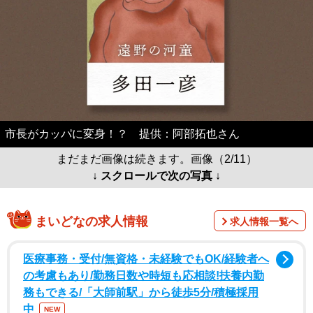
市長がカッパに変身！？ 提供：阿部拓也さん
まだまだ画像は続きます。画像（2/11）
↓ スクロールで次の写真 ↓
まいどなの求人情報
求人情報一覧へ
医療事務・受付/無資格・未経験でもOK/経験者へ
の考慮もあり/勤務日数や時短も応相談!扶養内勤
務もできる/「大師前駅」から徒歩5分/積極採用
中
NEW