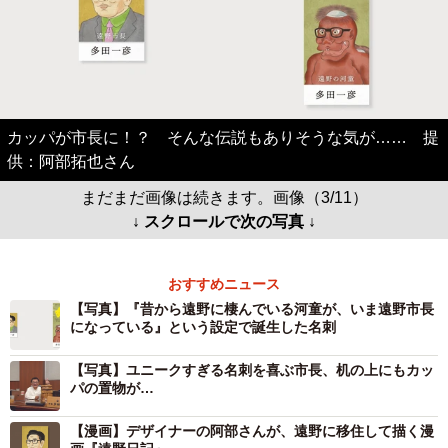
カッパが市長に！？ そんな伝説もありそうな気が…… 提
供：阿部拓也さん
まだまだ画像は続きます。画像（3/11）
↓ スクロールで次の写真 ↓
おすすめニュース
【写真】『昔から遠野に棲んでいる河童が、いま遠野市長
になっている』という設定で誕生した名刺
【写真】ユニークすぎる名刺を喜ぶ市長、机の上にもカッ
パの置物が…
【漫画】デザイナーの阿部さんが、遠野に移住して描く漫