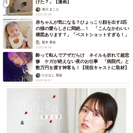
けた？」【漫画】
海川 まこと
2026.08.08
赤ちゃんが気になる？ひょっこり顔を出す2匹
の猫の愛らしさに悶絶…！ 「こんなかわいい
構図あります？」「ベストショットすぎる！」
梨木 香奈
2026.08.08
酔って転んでアザだらけ ネイルも折れて超悲
惨 ケガが絶えない夜のお仕事 「病院代」と
数万円を渡す神客も！【現役キャストに取材】
たかなし 亜妖
2026.08.07