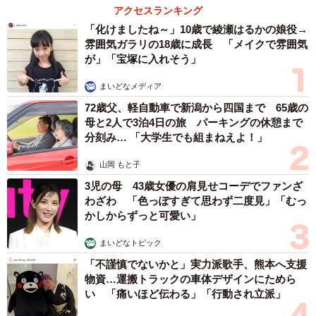
アクセスランキング
「化けましたね～」10歳で綾瀬はるかの娘役→
雰囲気ガラリの18歳に成長 「メイクで雰囲気
が」「宝塚に入れそう」
まいどなメディア
72歳父、軽自動車で新潟から四国まで 65歳の
母と2人で3泊4日の旅 パーキングの休憩まで
分刻み… 「大学生でも組まねえよ！」
山岡 もと子
3児の母 43歳女優の肩見せコーデでファンざ
わざわ 「色っぽすぎて思わず二度見」「むっ
かしからずっと可愛い」
まいどなトピック
「不謹慎でないかと」実力派歌手、熊本へ支援
物資…運搬トラックの車体デザインにためら
い 「痛いほど伝わる」「行動され立派」