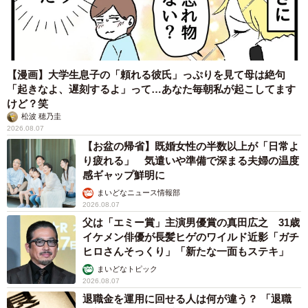
【漫画】大学生息子の「頼れる彼氏」っぷりを見て母は絶句
「起きなよ、遅刻するよ」って…あなた毎朝私が起こしてます
けど？笑
松波 穂乃圭
2026.08.07
【お盆の帰省】既婚女性の半数以上が「日常よ
り疲れる」 気遣いや準備で深まる夫婦の温度
感ギャップ鮮明に
まいどなニュース情報部
2026.08.07
父は「エミー賞」主演男優賞の真田広之 31歳
イケメン俳優が長髪ヒゲのワイルド近影「ガチ
ヒロさんそっくり」「新たな一面もステキ」
まいどなトピック
2026.08.07
退職金を運用に回せる人は何が違う？ 「退職