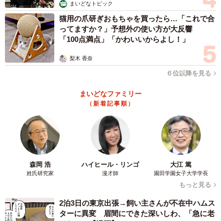
まいどなトピック
猫用の爪研ぎおもちゃを買ったら…「これで合
ってますか？」予想外の使い方が大反響
「100点満点」「かわいいからよし！」
梨木 香奈
６位以降を見る
まいどなファミリー
（新着記事順）
森岡 浩
ハイヒール・リンゴ
大江 篤
姓氏研究家
漫才師
園田学園女子大学学長
もっと見る
2泊3日の東京出張→飼い主さんが不在中ハムス
ターに異変 眉間にできた深いしわ、「急に老