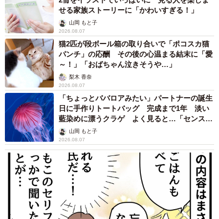
せる家族ストーリーに「かわいすぎる！」
山岡 もと子
2026.08.07
猫2匹が段ボール箱の取り合いで「ポコスカ猫
パンチ」の応酬 その後の心温まる結末に「愛
～！」「おばちゃん泣きそうや…」
梨木 香奈
2026.08.07
「ちょっとババロアみたい」パートナーの誕生
日に手作りトートバッグ 完成まで1年 淡い
藍染めに漂うクラゲ よく見ると…「センスす
ごい」
山岡 もと子
2026.08.07