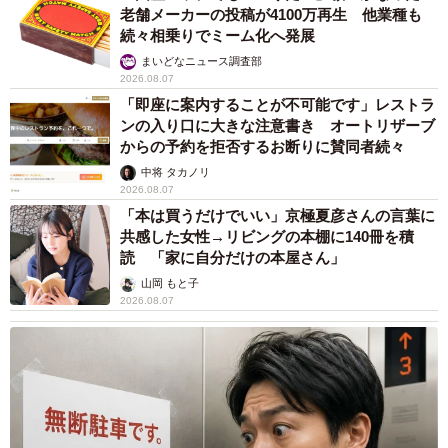
老舗メーカーの投稿が4100万再生 他業種も
続々相乗りでミーム化へ発展
まいどなニュース調査部
2026.08.07
「即座に案内することが不可能です」レストラ
ンの入り口に大きな注意書き オートリザーブ
からの予約を拒否するお断りに賛同者続々
中将 タカノリ
2026.08.07
「本は買うだけでいい」京極夏彦さんの言葉に
共感した女性→リビングの本棚に140冊を積
読 「家に自分だけの本屋さん」
山岡 もと子
2026.08.07