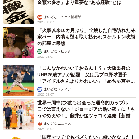
金額の多さ」より重要な“ある経験”とは
まいどなニュース情報部
2026.08.07
「火事以来10カ月ぶり」全焼した自宅訪れた林
家ぺー 内装も壁も取り払われスケルトン状態
の部屋に呆然
まいどなトピック
2026.08.07
「こんなかわいい子おるん！？」大阪出身の
UHB26歳アナが話題…父は元プロ野球選手
「アイドルさんよりかわいい」「めちゃ爽や
か」
まいどなメディア
2026.08.07
世界一周中に3度も出会った運命的カップル
口では言えない「ジョージアの熱い夜」に「も
うやめぇや！」藤井が猛ツッコミ連発【新婚さ
ん】
まいどなニュース
2026.08.07
「国産マッチでもバズりたい」願いかなった！