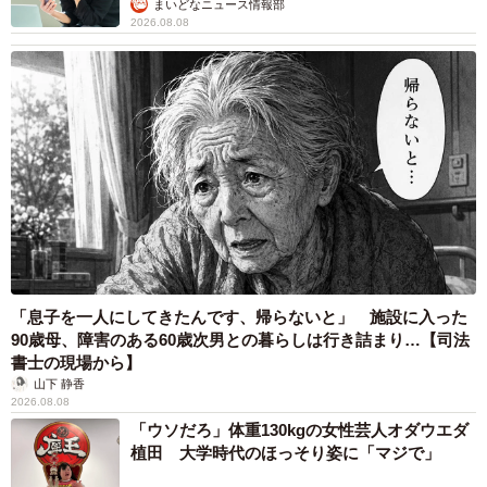
まいどなニュース情報部
2026.08.08
「息子を一人にしてきたんです、帰らないと」 施設に入った
90歳母、障害のある60歳次男との暮らしは行き詰まり…【司法
書士の現場から】
山下 静香
2026.08.08
「ウソだろ」体重130kgの女性芸人オダウエダ
植田 大学時代のほっそり姿に「マジで」