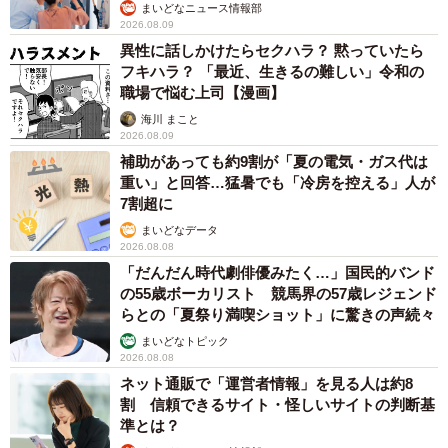
まいどなニュース情報部
2026.08.09
異性に話しかけたらセクハラ？ 黙っていたら
フキハラ？ 「最近、生きるの難しい」令和の
職場で悩む上司【漫画】
海川 まこと
2026.08.09
補助があっても約9割が「夏の電気・ガス代は
重い」と回答…猛暑でも「冷房を控える」人が
7割超に
まいどなデータ
2026.08.08
「だんだん時代劇俳優みたく…」国民的バンド
の55歳ボーカリスト 競馬界の57歳レジェンド
らとの「夏祭り満喫ショット」に驚きの声続々
まいどなトピック
2026.08.08
ネット通販で「運営者情報」を見る人は約8
割 信頼できるサイト・怪しいサイトの判断基
準とは？