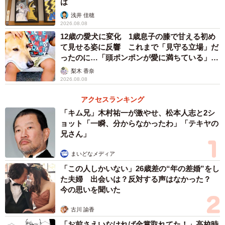
は
浅井 佳穂
2026.08.08
12歳の愛犬に変化 1歳息子の膝で甘える初め
て見せる姿に反響 これまで「見守る立場」だ
ったのに…「頭ポンポンが愛に満ちている」
「尊…」
梨木 香奈
2026.08.08
アクセスランキング
「キム兄」木村祐一が激やせ、松本人志と2シ
ョット「一瞬、分からなかったわ」「テキヤの
兄さん」
まいどなメディア
「この人しかいない」26歳差の“年の差婚”をし
た夫婦 出会いは？反対する声はなかった？
今の思いを聞いた
古川 諭香
「お前さえいなければ金賞取れてた！」高校時