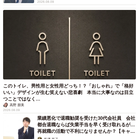
2026.08.09
このトイレ、男性用と女性用どっち！？「おしゃれ」で「格好
いい」デザインが生む笑えない悲喜劇 本当に大事なのは目立
つことではなく…
高野 朋美
2026.08.09
業績悪化で退職勧奨を受けた30代会社員 会社
都合退職ならば失業手当を早く受け取れるが…
再就職の活動で不利になりませんか？【キャリ
アカウンセラーが解説】