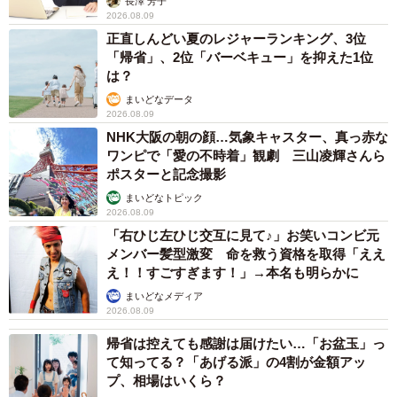
長澤 芳子
2026.08.09
正直しんどい夏のレジャーランキング、3位
「帰省」、2位「バーベキュー」を抑えた1位
は？
まいどなデータ
2026.08.09
NHK大阪の朝の顔…気象キャスター、真っ赤な
ワンピで「愛の不時着」観劇 三山凌輝さんら
ポスターと記念撮影
まいどなトピック
2026.08.09
「右ひじ左ひじ交互に見て♪」お笑いコンビ元
メンバー髪型激変 命を救う資格を取得「ええ
え！！すごすぎます！」→本名も明らかに
まいどなメディア
2026.08.09
帰省は控えても感謝は届けたい…「お盆玉」っ
て知ってる？「あげる派」の4割が金額アッ
プ、相場はいくら？