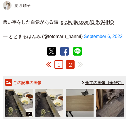
渡辺 晴子
悪い事をした自覚がある猫
pic.twitter.com/i1i8v94lHO
— ととまるはんみ (@totomaru_hanmi)
September 6, 2022
1
2
この記事の画像
全ての画像（全9枚）
5