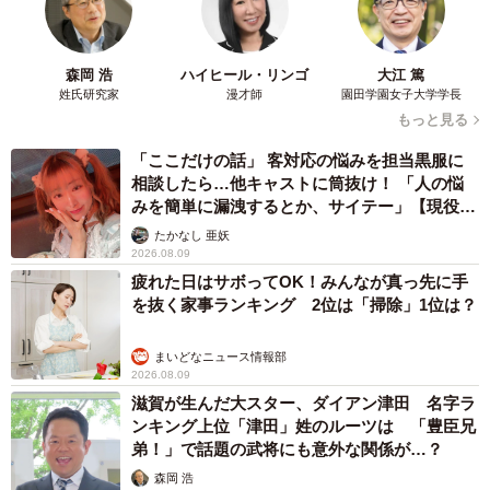
森岡 浩
ハイヒール・リンゴ
大江 篤
姓氏研究家
漫才師
園田学園女子大学学長
もっと見る
「ここだけの話」 客対応の悩みを担当黒服に
相談したら…他キャストに筒抜け！ 「人の悩
みを簡単に漏洩するとか、サイテー」【現役キ
ャストに取材】
たかなし 亜妖
2026.08.09
疲れた日はサボってOK！みんなが真っ先に手
を抜く家事ランキング 2位は「掃除」1位は？
まいどなニュース情報部
2026.08.09
滋賀が生んだ大スター、ダイアン津田 名字ラ
ンキング上位「津田」姓のルーツは 「豊臣兄
弟！」で話題の武将にも意外な関係が…？
森岡 浩