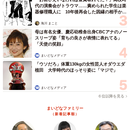
代の演奏会がトラウマ……責められた学生は楽
器修理職人に 10年後再会した因縁の相手から
思わぬ申し出【漫画】
海川 まこと
母は有名女優、慶応幼稚舎出身CBCアナのノー
スリーブ姿「育ちの良さが表情に表れてる」
「天使の笑顔」
まいどなメディア
「ウソだろ」体重130kgの女性芸人オダウエダ
植田 大学時代のほっそり姿に「マジで」
まいどなメディア
６位以降を見る
まいどなファミリー
（新着記事順）