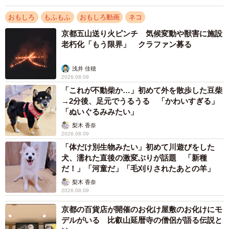
おもしろ
もふもふ
おもしろ動画
ネコ
京都五山送り火ピンチ 気候変動や獣害に施設
老朽化「もう限界」 クラファン募る
浅井 佳穂
2026.08.09
「これが不動柴か…」初めて外を散歩した豆柴
→2分後、足元でうるうる 「かわいすぎる」
「ぬいぐるみみたい」
梨木 香奈
2026.08.09
「体だけ別生物みたい」初めて川遊びをした
犬、濡れた直後の激変ぶりが話題 「新種
だ！」「河童だ」「毛刈りされたあとの羊」
梨木 香奈
2026.08.09
京都の百貨店が開催のお化け屋敷のお化けにモ
デルがいる 比叡山延暦寺の僧侶が語る伝説と