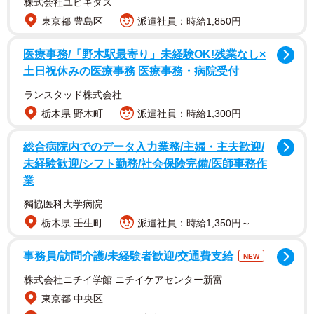
株式会社ユビキタス
東京都 豊島区
派遣社員：時給1,850円
医療事務/「野木駅最寄り」未経験OK!残業なし×
土日祝休みの医療事務 医療事務・病院受付
ランスタッド株式会社
栃木県 野木町
派遣社員：時給1,300円
総合病院内でのデータ入力業務/主婦・主夫歓迎/
未経験歓迎/シフト勤務/社会保険完備/医師事務作
業
獨協医科大学病院
栃木県 壬生町
派遣社員：時給1,350円～
事務員/訪問介護/未経験者歓迎/交通費支給
NEW
株式会社ニチイ学館 ニチイケアセンター新富
東京都 中央区