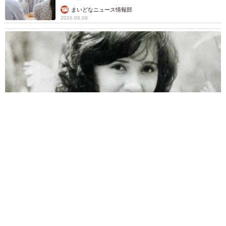
まいどなニュース情報部
2026.08.08
両親は「東京キッド」の看板役者 ライダー演じた42歳元俳優
が再婚妻との「ウエディングフォト」計画を明言 「センスあ
るカメラマン求む」
まいどなトピック
2026.08.08
ITエンジニアがAIとつくる家庭菜園 ローカル
LLMのゆるふわAIたちとお話しながら開墾して