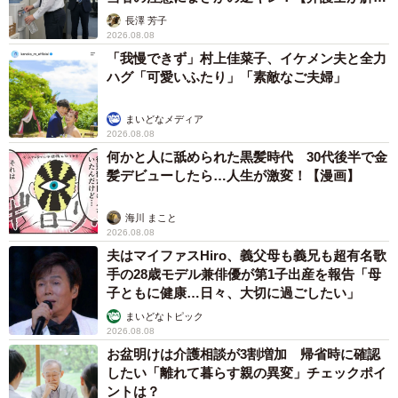
説】
長澤 芳子
2026.08.08
「我慢できず」村上佳菜子、イケメン夫と全力
ハグ「可愛いふたり」「素敵なご夫婦」
まいどなメディア
2026.08.08
何かと人に舐められた黒髪時代 30代後半で金
髪デビューしたら…人生が激変！【漫画】
海川 まこと
2026.08.08
夫はマイファスHiro、義父母も義兄も超有名歌
手の28歳モデル兼俳優が第1子出産を報告「母
子ともに健康…日々、大切に過ごしたい」
まいどなトピック
2026.08.08
お盆明けは介護相談が3割増加 帰省時に確認
したい「離れて暮らす親の異変」チェックポイ
ントは？