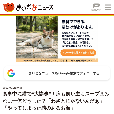
まいどなニュースをGoogle検索でフォローする
2022.09.21(Wed)
食事中に猫で“大惨事”！床も飼い主もスープまみ
れ…一体どうした？「わざとじゃないんだぁ」
「やってしまった感のあるお顔」