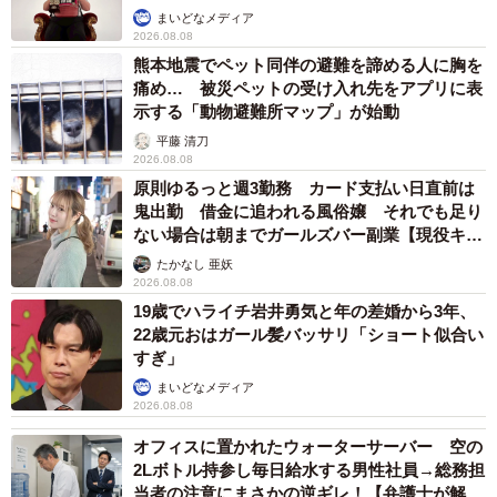
まいどなメディア
2026.08.08
熊本地震でペット同伴の避難を諦める人に胸を
痛め… 被災ペットの受け入れ先をアプリに表
示する「動物避難所マップ」が始動
平藤 清刀
2026.08.08
原則ゆるっと週3勤務 カード支払い日直前は
鬼出勤 借金に追われる風俗嬢 それでも足り
ない場合は朝までガールズバー副業【現役キャ
ストに取材】
たかなし 亜妖
2026.08.08
19歳でハライチ岩井勇気と年の差婚から3年、
22歳元おはガール髪バッサリ「ショート似合い
すぎ」
まいどなメディア
2026.08.08
オフィスに置かれたウォーターサーバー 空の
2Lボトル持参し毎日給水する男性社員→総務担
当者の注意にまさかの逆ギレ！【弁護士が解