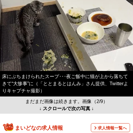
床にぶちまけられたスープ･･･夜ご飯中に猫が上から落ちて
きて“大惨事”に（「ととまるとはんみ」さん提供、Twitterよ
りキャプチャ撮影）
まだまだ画像は続きます。画像（2/9）
↓ スクロールで次の写真 ↓
まいどなの求人情報
求人情報一覧へ