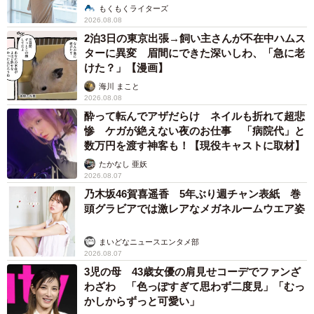
2026.08.07
乃木坂46賀喜遥香 5年ぶり週チャン表紙 巻
頭グラビアでは激レアなメガネルームウエア姿
まいどなニュースエンタメ部
2026.08.07
3児の母 43歳女優の肩見せコーデでファンざ
わざわ 「色っぽすぎて思わず二度見」「むっ
かしからずっと可愛い」
まいどなトピック
2026.08.07