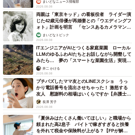
プチバズしたママ友とのLINEスクショ うっ
かり電話番号を流出させちゃった！ 激怒する
友人 慰謝料の相場はいくらですか【弁護士が
解説】
長澤 芳子
2026.08.08
「夏休みはたくさん働いてほしい」と職場から
頼まれた高2息子 バイトで稼ぎすぎると扶養
を外れて税金や保険料が上がる？【FPが解
説】
もくもくライターズ
2026.08.08
2泊3日の東京出張→飼い主さんが不在中ハムス
ターに異変 眉間にできた深いしわ、「急に老
けた？」【漫画】
海川 まこと
2026.08.08
酔って転んでアザだらけ ネイルも折れて超悲
惨 ケガが絶えない夜のお仕事 「病院代」と
数万円を渡す神客も！【現役キャストに取材】
たかなし 亜妖