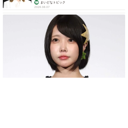
あのちゃん、雨の日のショーパン姿に「雨が似合う」「脚めっ
ちゃきれい！」「水も滴る良いアーティスト」 幻想的な近影
が話題
まいどなメディア
2026.08.07
【漫画】周囲の目を気にせず遊べる！洗濯物も
干せる！最近人気の戸建ての「中庭」 ところ
が…実際住んでみて分かった後悔ポイント
中瀬 えみ
2026.08.07
難聴のお姉ちゃんに5歳の妹が手話通訳 互い
に支え合う家族の日常に反響「妹ちゃん、頼も
しい」「かわいい通訳さん」
五ヶ瀬 あお
2026.08.07
ラストライブ控えるT-BOLAN森友嵐士 にし
たん社長がTikTok内で独占インタビュー
まいどなニュース