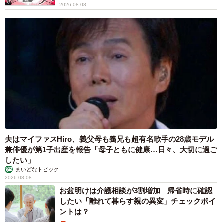
夫はマイファスHiro、義父母も義兄も超有名歌手の28歳モデル
兼俳優が第1子出産を報告「母子ともに健康…日々、大切に過ご
したい」
まいどなトピック
2026.08.08
お盆明けは介護相談が3割増加 帰省時に確認
したい「離れて暮らす親の異変」チェックポイ
ントは？
まいどなニュース情報部
2026.08.08
両親は「東京キッド」の看板役者 ライダー演
じた42歳元俳優が再婚妻との「ウエディングフ
ォト」計画を明言 「センスあるカメラマン求
む」
まいどなトピック
2026.08.08
ITエンジニアがAIとつくる家庭菜園 ローカル
LLMのゆるふわAIたちとお話しながら開墾して
みたら… 夢の「スマートな菜園生活」実現な
るか
井二 かける
2026.08.08