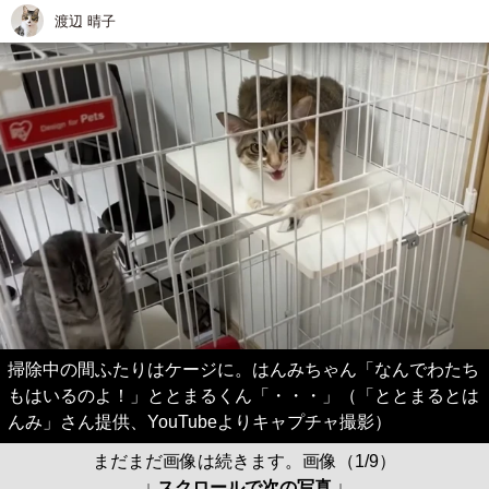
渡辺 晴子
掃除中の間ふたりはケージに。はんみちゃん「なんでわたち
もはいるのよ！」ととまるくん「・・・」（「ととまるとは
んみ」さん提供、YouTubeよりキャプチャ撮影）
まだまだ画像は続きます。画像（1/9）
↓ スクロールで次の写真 ↓