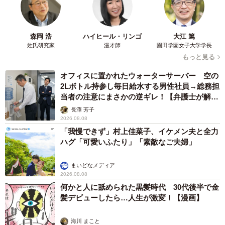
「我慢できず」村上佳菜子、イケメン夫と全力
ハグ「可愛いふたり」「素敵なご夫婦」
まいどなメディア
2026.08.08
何かと人に舐められた黒髪時代 30代後半で金
髪デビューしたら…人生が激変！【漫画】
海川 まこと
2026.08.08