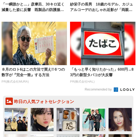
「一瞬誰かと…」彦摩呂、30キロ近く
紗栄子の長男 18歳のモデル、カジュ
減量した姿に反響 既製品の防護服が
アルコーデのおしゃれ近影が「両親の
着られると...
いいとこ取...
８月のロト6はこの方法で買え!!６つの
「もっと早く知りたかった」600円→8
数字が『完全一致』する方法
3円の新型タバコが大反響
PR(株式会社MURA)
PR(株式会社HAL)
Recommended by
昨日の人気フォトセレクション