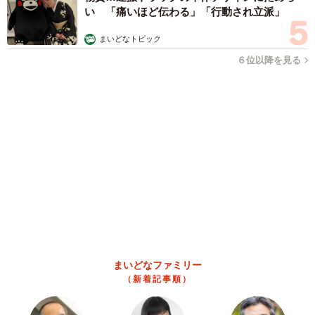
まいどなファミリー
（新着記事順）
森岡 浩
ハイヒール・リンゴ
大江 篤
姓氏研究家
漫才師
園田学園女子大学学長
もっと見る
オフィスに置かれたウォーターサーバー 空の
2Lボトル持参し毎日給水する男性社員→総務担
当者の注意にまさかの逆ギレ！【弁護士が解
説】
長澤 芳子
2026.08.08