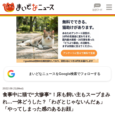
まいどなニュースをGoogle検索でフォローする
2022.09.21(Wed)
食事中に猫で“大惨事”！床も飼い主もスープまみ
れ…一体どうした？「わざとじゃないんだぁ」
「やってしまった感のあるお顔」