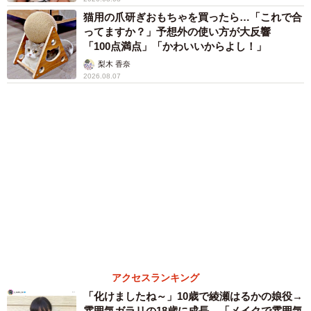
アクセスランキング
「化けましたね～」10歳で綾瀬はるかの娘役→
雰囲気ガラリの18歳に成長 「メイクで雰囲気
が」「宝塚に入れそう」
まいどなメディア
72歳父、軽自動車で新潟から四国まで 65歳の
母と2人で3泊4日の旅 パーキングの休憩まで
分刻み… 「大学生でも組まねえよ！」
山岡 もと子
ボロボロで不細工なおじいちゃん猫に一目惚
れ エイズだし手がかかるけど…おうちで暮ら
すと「おじ猫」だって可愛くなったよ！