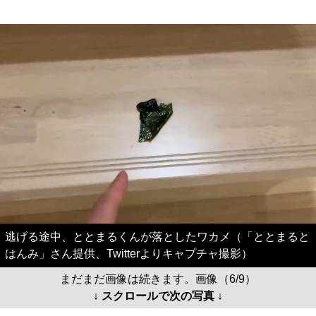
逃げる途中、ととまるくんが落としたワカメ（「ととまると
はんみ」さん提供、Twitterよりキャプチャ撮影）
まだまだ画像は続きます。画像（6/9）
↓ スクロールで次の写真 ↓