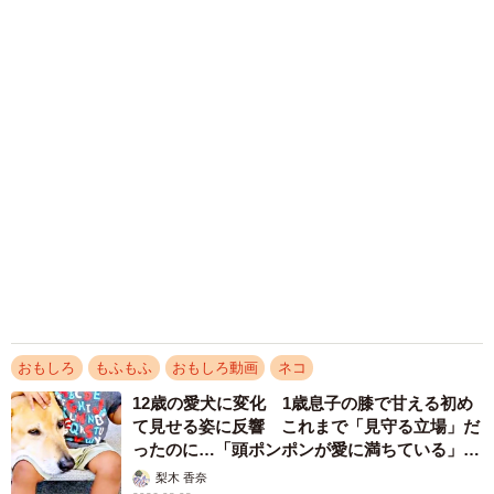
おもしろ
もふもふ
おもしろ動画
ネコ
12歳の愛犬に変化 1歳息子の膝で甘える初め
て見せる姿に反響 これまで「見守る立場」だ
ったのに…「頭ポンポンが愛に満ちている」
「尊…」
梨木 香奈
2026.08.08
「テレビより私を見て？」パパの目の前に陣取
る犬に1.4万いいね あまりにも健気な熱烈ア
ピールのちょっと切ない結末
梨木 香奈
2026.08.08
太っ腹！京都の老舗中華料理店がフルコース料
理50人前を無料提供 「一市民としてお礼を」
つながる善意の輪
京都新聞社
2026.08.08