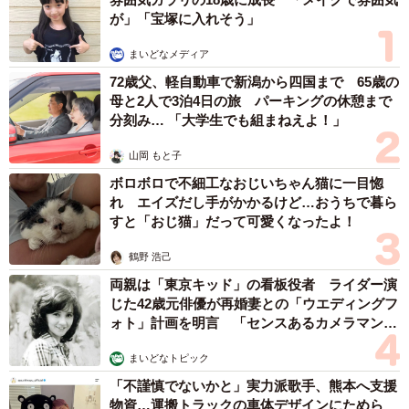
鶴野 浩己
両親は「東京キッド」の看板役者 ライダー演
じた42歳元俳優が再婚妻との「ウエディングフ
ォト」計画を明言 「センスあるカメラマン求
む」
まいどなトピック
「不謹慎でないかと」実力派歌手、熊本へ支援
物資…運搬トラックの車体デザインにためら
い 「痛いほど伝わる」「行動され立派」
まいどなトピック
６位以降を見る