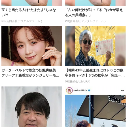
宝くじ当たる人は“たまたま”じゃな
「占い師だけが知ってる〝お金が増え
い?!
る人の共通点〟」
PR(合同会社デジタルファーム )
PR(合同会社デジタルファーム )
ガーターベルトで際立つ妖艶脚線美
【昭和43年以前生まれはロト６この数
フリーアナ森香澄がランジェリーモデ
字を買うべき】6つの数字が「完全一
ルに ｢PE...
致」する方...
PR(株式会社MURA)