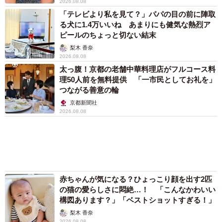
赤ちゃんが気になる？ひょっこり顔を出す2匹
の猫の愛らしさに悶絶…！ 「こんなかわいい
構図あります？」「ベストショットすぎる！」
梨木 香奈
2026.08.08
猫用の爪研ぎおもちゃを買ったら…「これで合
ってますか？」予想外の使い方が大反響
「100点満点」「かわいいからよし！」
梨木 香奈
2026.08.07