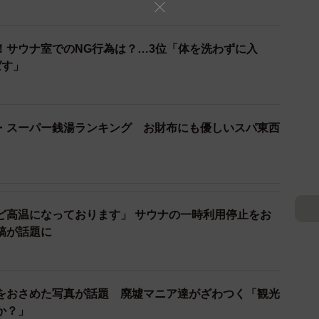
！サウナ室でのNG行為は？…3位「体を洗わずに入
ばす」
・スーパー銭湯ランキング お財布にも優しいスパ東西
3/7
画像／ソーシャルワイヤー株式会社＠クリッピング調べ）
ど高温になっております」 サウナの一時利用停止をお
稿が話題に
と、2020年1月の「21万6582件」から2022年6月
大幅増加となっていました。
をおさめた写真が話題 廃墟マニア達がざわつく「観光
数を集計した「全国サウナ施設ランキング」では、ドラマ
か？」
プセルホテル北欧（東京都）」（4万8732件）が前回