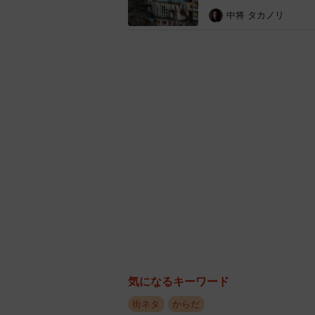
のランク外から1位に。次いで、2位「
中将 タカノリ
件）、3位「神戸サウナ&スパ（兵庫
の「サウナセンター（東京都）」（1
気になるキーワード
街ネタ
からだ