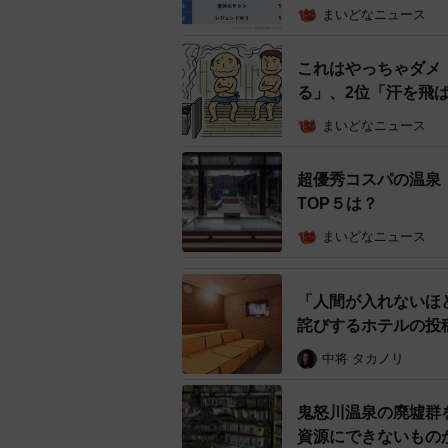
まいどなニュース
これはやっちゃダメ
る」、2位「汗を飛
まいどなニュース
超優秀コスパの温泉
TOP５は？
まいどなニュース
全国サウナ施設ランキング（提供
「人間が入れないほ
詫びするホテルの投
まず、「『サウナ』投稿数の推移」をみる
中将 タカノリ
では「61万66件」と、約280%の
鬼怒川温泉の廃墟群
また、各施設名でのTwitter投稿
資源にできないもの
『サ道』のロケ地である「サウナ&カ