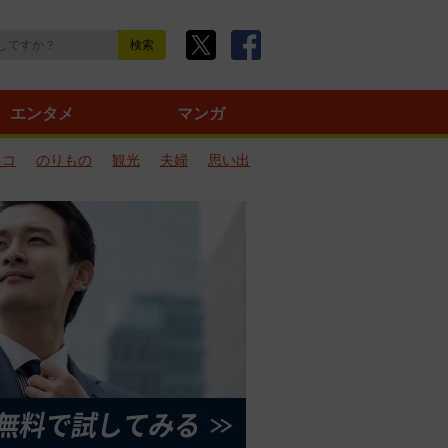
エンタメ
マンガ
ネコ
のりもの
観光
夫婦
思い出