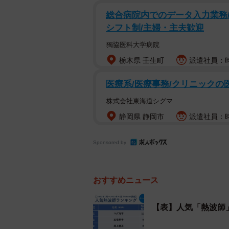
総合病院内でのデータ入力業務/
シフト制/主婦・主夫歓迎
獨協医科大学病院
栃木県 壬生町
派遣社員：時
医療系/医療事務/クリニックの
株式会社東海道シグマ
静岡県 静岡市
派遣社員：時給
「サウナ」投稿数の推移（提供画
Sponsored by
おすすめニュース
【表】人気「熱波師