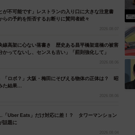
とが不可能です」レストランの入り口に大きな注意書
からの予約を拒否するお断りに賛同者続々
2026.08.07
央線高架に心ない落書き 歴史ある昌平橋架道橋の被害
分かってないし、センスも古い」「罰則強化して」
4/7
2026.08.06
型コロナウイルス感染症新規陽性者数の推移（提供画像／ソーシャルワイ
式会社＠クリッピング調べ）
」「ロボ？」大阪・梅田にそびえる物体の正体は？ 昭
みた結果…
2026.08.06
「Uber Eats」だけ対応に差！？ タワーマンション
が話題に
2026.08.04