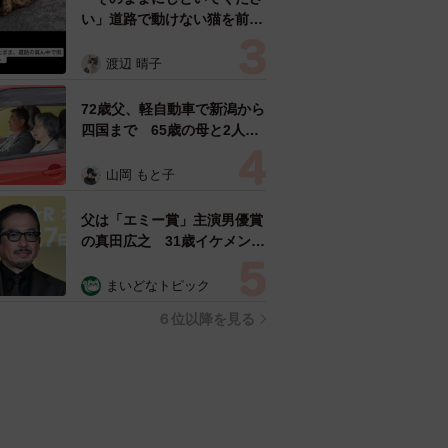
い」道路で動けない猫を前に
返された一言… 懸命に生き
ようとした4日間 「命の重
渡辺 晴子
さはみんな同じ」保護団体代
表の訴え
72歳父、軽自動車で新潟から
四国まで 65歳の母と2人で
3泊4日の旅 パーキングの休
憩まで分刻み… 「大学生で
山岡 もと子
も組まねえよ！」
父は「エミー賞」主演男優賞
の真田広之 31歳イケメン俳
優が長髪ヒゲのワイルド近影
「ガチヒロさんそっくり」
まいどなトピック
「新たな一面もステキ」
６位以降を見る