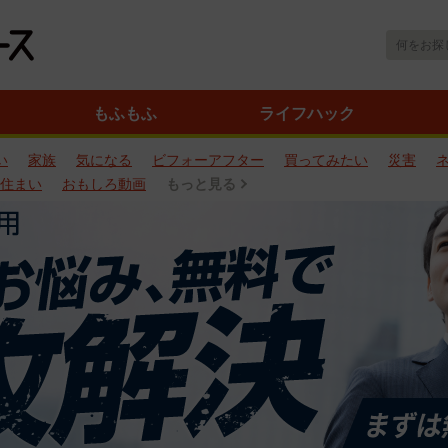
もふもふ
ライフハック
い
家族
気になる
ビフォーアフター
買ってみたい
災害
住まい
おもしろ動画
もっと見る