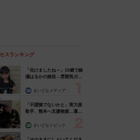
セスランキング
「化けましたね～」10歳で綾
瀬はるかの娘役→雰囲気ガラ
リの18歳に成長 「メイクで
雰囲気が」「宝塚に入れそ
まいどなメディア
う」
「不謹慎でないかと」実力派
歌手、熊本へ支援物資…運搬
トラックの車体デザインにた
めらい 「痛いほど伝わる」
まいどなトピック
「行動され立派」
「そのままにしといてくださ