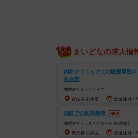
また、人気熱波師では「マグ万平」
調査は2020年1月～2022年6月
グ(アットクリッピング)」のTwit
の調査を2019年にも行っています。
まいどなの求人情
内科クリニックでの医療事務スタ
射水市
株式会社サンクライフ
富山県 射水市
派遣社員：時給
病院での医療事務
NEW
株式会社トラストグロース 第2営業部
東京都 目黒区
派遣社員：時