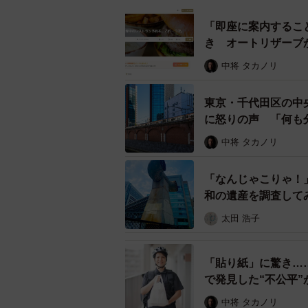
「即座に案内するこ
き オートリザーブ
中将 タカノリ
東京・千代田区の中
に怒りの声 「何も
中将 タカノリ
「個室サウナ」Twitter投稿数および新
ヤー株
「なんじゃこりゃ！
和の遺産を調査して
太田 浩子
「貼り紙」に驚き……
で発見した“不公平”
中将 タカノリ