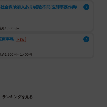
社会保険加入あり/経験不問/医師事務作業/
給1,350円～
医療事務
NEW
2/7
1,300円～1,400円
像／ソーシャルワイヤー株式会社＠クリッピング調べ）
」ランキングを見る