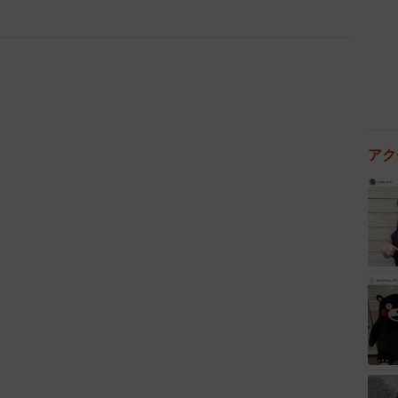
サウナ&ホテルかるまる池袋（東京都）」（2万6484
県）」（2万601件）も初ランクインとなったほか、8位
万694件）も初ランクインしたそうです。
アク