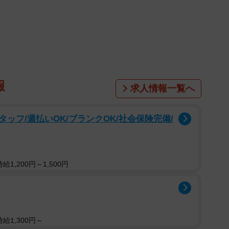
さんが1位だったそうです。
の期間を対象に、記事クリッピングサービス「＠クリッピン
ter投稿調査サービスを活用して行われました。また、同様
報
求人情報一覧へ
ッフ/週払いOK/ブランクOK/社会保険完備/
1,200円～1,500円
給1,300円～