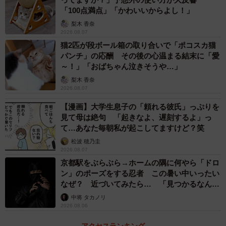
「100点満点」「かわいいからよし！」
梨木 香奈
2026.08.07
猫2匹が段ボール箱の取り合いで「ポコスカ猫
パンチ」の応酬 その後の心温まる結末に「愛
～！」「おばちゃん泣きそうや…」
梨木 香奈
2026.08.07
【漫画】大学生息子の「頼れる彼氏」っぷりを
見て母は絶句 「起きなよ、遅刻するよ」っ
て…あなた毎朝私が起こしてますけど？笑
松波 穂乃圭
2026.08.07
京都駅をぶらぶら→ホームの隅に何やら「ドロ
ン」のポーズをする忍者 この暑い中いったい
なぜ？ 近づいてみたら… 「見つかるなんて
未熟」
中将 タカノリ
2026.08.06