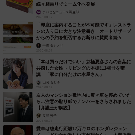
続々相乗りでミーム化へ発展
まいどなニュース調査部
2026.08.07
「即座に案内することが不可能です」レストラ
ンの入り口に大きな注意書き オートリザーブ
からの予約を拒否するお断りに賛同者続々
中将 タカノリ
2026.08.07
「本は買うだけでいい」京極夏彦さんの言葉に
共感した女性→リビングの本棚に140冊を積
読 「家に自分だけの本屋さん」
山岡 もと子
2026.08.07
友人のマンション敷地内に度々車を停めていた
ら…注意の貼り紙でナンバーをさらされました
【弁護士が解説】
長澤 芳子
2026.08.07
愛車は総走行距離17万キロのホンダレジェン
ド 「どなたか欲しい方が居たら」 大御所漫