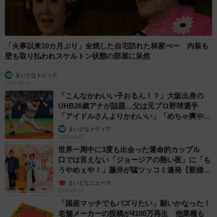
「火事以来10カ月ぶり」全焼した自宅訪れた林家ぺー 内装も
壁も取り払われスケルトン状態の部屋に呆然
まいどなトピック
2026.08.07
「こんなかわいい子おるん！？」大阪出身の
UHB26歳アナが話題…父は元プロ野球選手
「アイドルさんよりかわいい」「めちゃ爽や
か」
まいどなメディア
2026.08.07
世界一周中に3度も出会った運命的カップル
口では言えない「ジョージアの熱い夜」に「も
うやめぇや！」藤井が猛ツッコミ連発【新婚さ
ん】
まいどなニュース
2026.08.07
「国産マッチでもバズりたい」願いかなった！
老舗メーカーの投稿が4100万再生 他業種も