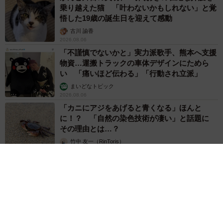
乗り越えた猫 「叶わないかもしれない」と覚
悟した19歳の誕生日を迎えて感動
古川 諭香
2026.08.06
「不謹慎でないかと」実力派歌手、熊本へ支援
物資…運搬トラックの車体デザインにためら
い 「痛いほど伝わる」「行動され立派」
まいどなトピック
2026.08.06
「カニにアジをあげると青くなる」ほんと
に！？ 「自然の染色技術が凄い」と話題に
その理由とは…？
竹中 友一（RinToris）
2026.08.06