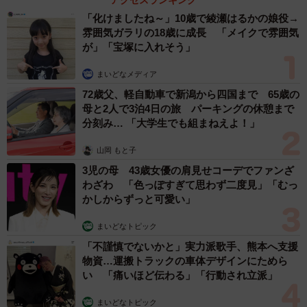
アクセスランキング
「化けましたね～」10歳で綾瀬はるかの娘役→
雰囲気ガラリの18歳に成長 「メイクで雰囲気
が」「宝塚に入れそう」
まいどなメディア
72歳父、軽自動車で新潟から四国まで 65歳の
母と2人で3泊4日の旅 パーキングの休憩まで
分刻み… 「大学生でも組まねえよ！」
山岡 もと子
3児の母 43歳女優の肩見せコーデでファンざ
わざわ 「色っぽすぎて思わず二度見」「むっ
かしからずっと可愛い」
まいどなトピック
「不謹慎でないかと」実力派歌手、熊本へ支援
物資…運搬トラックの車体デザインにためら
い 「痛いほど伝わる」「行動され立派」
まいどなトピック