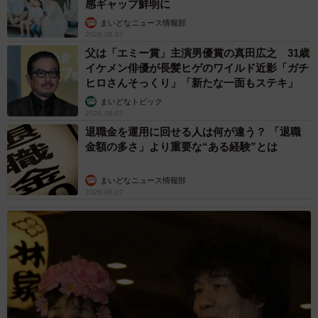
感ギャップ鮮明に
まいどなニュース情報部
2026.08.07
父は「エミー賞」主演男優賞の真田広之 31歳
イケメン俳優が長髪ヒゲのワイルド近影「ガチ
ヒロさんそっくり」「新たな一面もステキ」
まいどなトピック
2026.08.07
退職金を運用に回せる人は何が違う？ 「退職
金額の多さ」より重要な“ある経験”とは
まいどなニュース情報部
2026.08.07