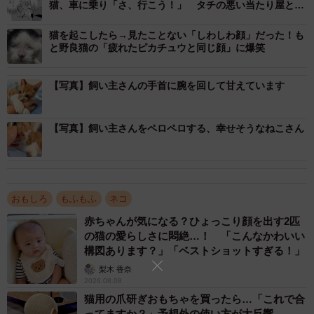
猫、車に乗り「さ、行こう！」 タチの悪い当たり屋との
運命の出会いに「ジブリ作品みたい」
猫を起こしたら→見たことない「しわしわ顔」だった！も
と野良猫の「疲れたピカチュウと同じ顔」に爆笑
【写真】飼い主さんの手首に腕を回して甘えています
【写真】飼い主さんをペロペロする、幸せそうなねこさん
おもしろ
もふもふ
ネコ
赤ちゃんが気になる？ひょっこり顔を出す2匹
の猫の愛らしさに悶絶…！ 「こんなかわいい
構図あります？」「ベストショットすぎる！」
梨木 香奈
2026.08.08
猫用の爪研ぎおもちゃを買ったら…「これで合
ってますか？」予想外の使い方が大反響