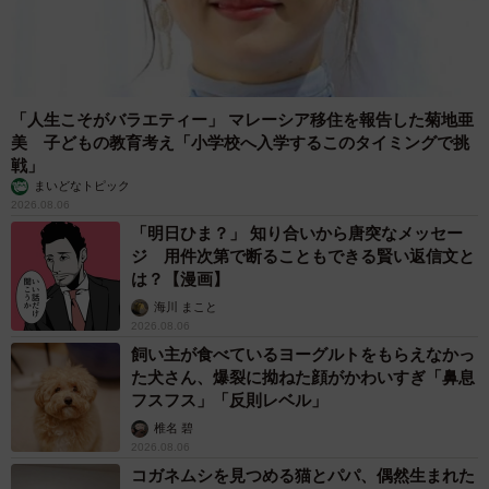
「人生こそがバラエティー」 マレーシア移住を報告した菊地亜
美 子どもの教育考え「小学校へ入学するこのタイミングで挑
戦」
まいどなトピック
2026.08.06
「明日ひま？」 知り合いから唐突なメッセー
ジ 用件次第で断ることもできる賢い返信文と
は？【漫画】
海川 まこと
2026.08.06
飼い主が食べているヨーグルトをもらえなかっ
た犬さん、爆裂に拗ねた顔がかわいすぎ「鼻息
フスフス」「反則レベル」
椎名 碧
2026.08.06
コガネムシを見つめる猫とパパ、偶然生まれた