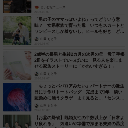
まいどなニュース
2026.08.07
「男の子のママっぽいよね」ってどういう意
味？ 女系家族で育った母 いつもスカートと
ワンピースしか着ないし、ヒールも好き どの
へんが…
山岡 もと子
2026.08.07
2歳半の長男と生後2カ月の次男の母 母子手帳
2冊をイラストでいっぱいに 見る人を楽しま
せる家族ストーリーに「かわいすぎる！」
山岡 もと子
2026.08.07
「ちょっとババロアみたい」パートナーの誕生
日に手作りトートバッグ 完成まで1年 淡い
藍染めに漂うクラゲ よく見ると…「センスす
ごい」
山岡 もと子
2026.08.07
【お盆の帰省】既婚女性の半数以上が「日常よ
り疲れる」 気遣いや準備で深まる夫婦の温度