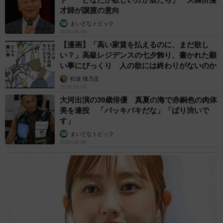
才師が譲渡の意向
まいどなトピック
2026.08.06
【漫画】「高い家賃を払えるのに、まだ欲し
い？」高級レジデンスの七夕飾り、書かれた願
い事にびっくり 人の欲には終わりがないのか
松波 穂乃圭
2026.08.06
大河出演の39歳俳優 真夏の海で赤銅色の肉体
美を連投 「バッキバキだな」「ばり渋いで
す」
まいどなトピック
2026.08.06