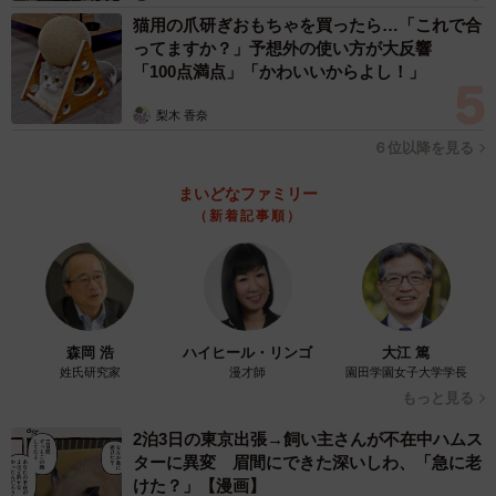
猫用の爪研ぎおもちゃを買ったら…「これで合
ってますか？」予想外の使い方が大反響
「100点満点」「かわいいからよし！」
梨木 香奈
６位以降を見る
まいどなファミリー
（新着記事順）
森岡 浩
ハイヒール・リンゴ
大江 篤
姓氏研究家
漫才師
園田学園女子大学学長
もっと見る
2泊3日の東京出張→飼い主さんが不在中ハムス
ターに異変 眉間にできた深いしわ、「急に老
けた？」【漫画】