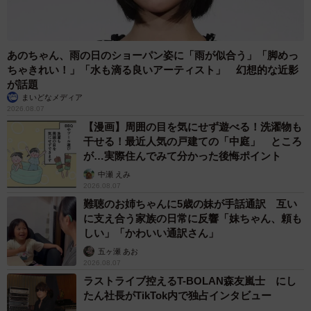
あのちゃん、雨の日のショーパン姿に「雨が似合う」「脚めっ
ちゃきれい！」「水も滴る良いアーティスト」 幻想的な近影
が話題
まいどなメディア
2026.08.07
【漫画】周囲の目を気にせず遊べる！洗濯物も
干せる！最近人気の戸建ての「中庭」 ところ
が…実際住んでみて分かった後悔ポイント
中瀬 えみ
2026.08.07
難聴のお姉ちゃんに5歳の妹が手話通訳 互い
に支え合う家族の日常に反響「妹ちゃん、頼も
しい」「かわいい通訳さん」
五ヶ瀬 あお
2026.08.07
ラストライブ控えるT-BOLAN森友嵐士 にし
たん社長がTikTok内で独占インタビュー