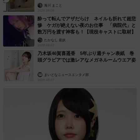
海川 まこと
2026.08.08
酔って転んでアザだらけ ネイルも折れて超悲
惨 ケガが絶えない夜のお仕事 「病院代」と
数万円を渡す神客も！【現役キャストに取材】
たかなし 亜妖
2026.08.07
乃木坂46賀喜遥香 5年ぶり週チャン表紙 巻
頭グラビアでは激レアなメガネルームウエア姿
まいどなニュースエンタメ部
2026.08.07