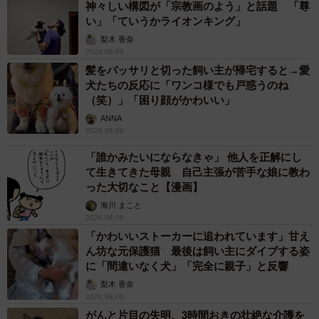
神々しい構図が「宗教画のよう」と話題 「尊
い」「ていうかライオンキング」
梨木 香奈
2026.08.06
髪をバッサリと切った飼い主が帰宅すると→愛
犬たちの反応に「ワンコ様でも戸惑うのね
（笑）」「困り顔がかわいい」
ANNA
2026.08.06
「誰かみたいにならなきゃ」 他人を正解にし
て生きてきた母親 自己主張が苦手な娘に教わ
った大切なこと【漫画】
海川 まこと
2026.08.06
「かわいいストーカーに追われています」甘え
ん坊な元保護猫 最後は飼い主にダイブする姿
に「間違いなく犬」「完全に親子」と反響
梨木 香奈
2026.08.06
がんと片目の失明、3時間おきの壮絶な介護を