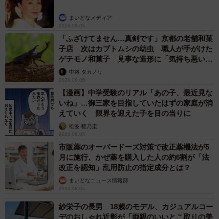
まいどなメディア
2026.08.05
「ふざけてません…真剣です」京都の老舗和菓
子店 次はカブトムシの幼虫 職人が手がけた
ゲテモノ和菓子 見事な造形に「気持ち悪いく
らいリアル」
中将 タカノリ
2026.08.05
【漫画】中学受験のリアル「あの子、最近見な
いね」…御三家を目指していたはずの家庭が消
えていく 限界を迎えた子を目の当りに
松波 穂乃圭
2026.08.05
市販薬のオーバードーズ対策で改正薬機法が5
月に施行、かぜ薬を購入した人の約6割が「法
改正を認知」乱用防止の指定成分とは？
まいどなニュース情報部
2026.08.05
紗栄子の長男 18歳のモデル、カジュアルコー
デのおしゃれ近影が「両親のいいとこ取りの美