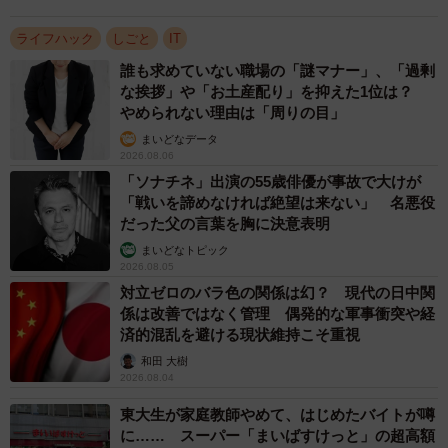
Excel医さんにお話をうかがってみた。
ライフハック
しごと
IT
誰も求めていない職場の「謎マナー」、「過剰
な挨拶」や「お土産配り」を抑えた1位は？
やめられない理由は「周りの目」
まいどなデータ
2026.08.06
「ソナチネ」出演の55歳俳優が事故で大けが
「戦いを諦めなければ絶望は来ない」 名悪役
だった父の言葉を胸に決意表明
まいどなトピック
2026.08.05
対立ゼロのバラ色の関係は幻？ 現代の日中関
3/4
係は改善ではなく管理 偶発的な軍事衝突や経
済的混乱を避ける現状維持こそ重視
パワポの場合のショートカット（Excel医さん提供）
和田 大樹
2026.08.04
ーーショートカットの重要性に気が付かれたいきさつをお
東大生が家庭教師やめて、はじめたバイトが噂
聞かせください。
に…… スーパー「まいばすけっと」の超高額