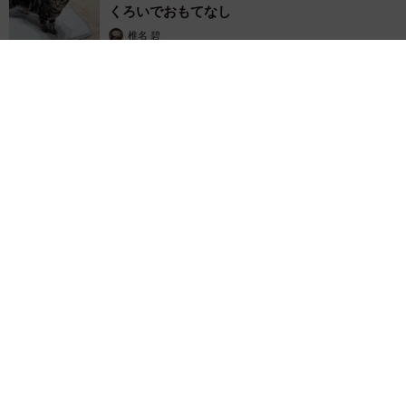
くろいでおもてなし
椎名 碧
2026.08.05
木の枝？エアコンの送風口から細長いものが… 昼休みの診療所
を襲った恐怖の生きもの【漫画】
海川 まこと
2026.08.05
保護猫カフェでひとりぼっちだった「耳が聞こ