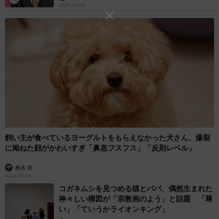
2026.08.06
を用いた作業について解説した
「Excel医の見るだけでわ
かる！ Excel最速仕事術」（宝島社）
を出版している。ご
興味ある方はぜひこちらもあわせてチェックしていただき
たい。
Excel医さん関連情報
Twitterアカウント：
https://twitter.com/Excel_design_Dr
「Excel医の見るだけでわかる！ Excel最速仕事術」（宝島
社）：
飼い主が食べているヨーグルトをもらえなかった犬さん、爆裂
https://www.amazon.co.jp/Excel%E5%8C%BB%E3%81%A
に拗ねた顔がかわいすぎ「鼻息フスフス」「反則レベル」
E%E8%A6%8B%E3%82%8B%E3%81%A0%E3%81%91%
椎名 碧
E3%81%A7%E3%82%8F%E3%81%8B%E3%82%8B-
2026.08.06
Excel%E6%9C%80%E9%80%9F%E4%BB%95%E4%BA%
コガネムシを見つめる猫とパパ、偶然生まれた
8B%E8%A1%93-TJMOOK-
神々しい構図が「宗教画のよう」と話題 「尊
い」「ていうかライオンキング」
Excel%E5%8C%BB/dp/429902950X