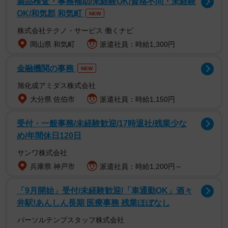
製品検査・事務補助/未経験OK/資格不問・未経験
OK/和気郡 和気町
NEW
株式会社テクノ・サービス 働くナビ
岡山県 和気町
派遣社員：時給1,300円
金融機関の事務
NEW
旭化成アミダス株式会社
大分県 佐伯市
派遣社員：時給1,150円
受付・一般事務/未経験歓迎/17時退社/残業少な
め/年間休日120日
2/4
サンワ株式会社
兵庫県 神戸市
派遣社員：時給1,200円～
wordの場合のショートカット（Excel医さん提供）
「9月開始」受付/未経験歓迎/「車通勤OK」酒々
マジでショートカットをなめてはいけない。ほんの数秒の
井駅!あんしん長期 医療事務 残業ほぼなし
時短だが、長い人生で何千回何万回も押す操作だから早い
パーソルテンプスタッフ株式会社
うちに使えた方が絶対いい。右手はマウスでいいけど、左