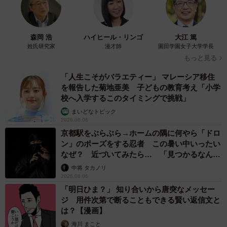
森岡 浩
ハイヒール・リンゴ
大江 篤
姓氏研究家
漫才師
園田学園女子大学学長
もっと見る
「人生こそがバラエティー」 マレーシア移住
を報告した菊地亜美 子どもの教育考え「小学
校へ入学するこのタイミングで挑戦」
まいどなトピック
2026.08.06
4/4
京都駅をぶらぶら→ホームの隅に何やら「ドロ
ン」のポーズをする忍者 この暑い中いったい
Chromeの場合のショートカット（Excel医さん提供）
なぜ？ 近づいてみたら… 「見つかるなんて
未熟」
◇ ◇
中将 タカノリ
2026.08.06
「明日ひま？」 知り合いから唐突なメッセー
ショートカット機能を使いこなせれば仕事効率が上がるこ
ジ 用件次第で断ることもできる賢い返信文と
と間違いなし。読者のみなさんもぜひExcel医さんの図解を
は？【漫画】
参考にしていただきたい。Excel医さんは今年4月にExcel
海川 まこと