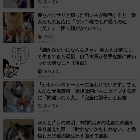
梨木 香奈
2026.08.06
髪をバッサリと切った飼い主が帰宅すると→愛
犬たちの反応に「ワンコ様でも戸惑うのね
（笑）」「困り顔がかわいい」
ANNA
2026.08.06
「誰かみたいにならなきゃ」 他人を正解にし
て生きてきた母親 自己主張が苦手な娘に教わ
った大切なこと【漫画】
海川 まこと
2026.08.06
「かわいいストーカーに追われています」甘え
ん坊な元保護猫 最後は飼い主にダイブする姿
に「間違いなく犬」「完全に親子」と反響
梨木 香奈
2026.08.06
がんと片目の失明、3時間おきの壮絶な介護を
乗り越えた猫 「叶わないかもしれない」と覚
悟した19歳の誕生日を迎えて感動