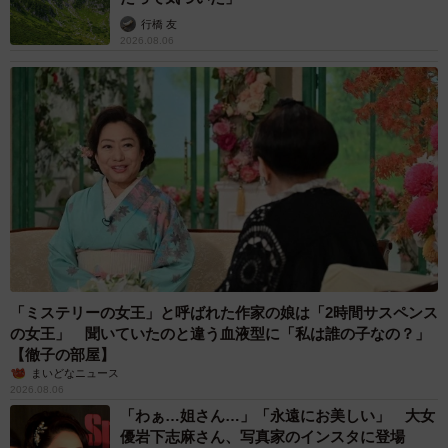
行橋 友
2026.08.06
「ミステリーの女王」と呼ばれた作家の娘は「2時間サスペンス
の女王」 聞いていたのと違う血液型に「私は誰の子なの？」
【徹子の部屋】
まいどなニュース
2026.08.06
「わぁ…姐さん…」「永遠にお美しい」 大女
優岩下志麻さん、写真家のインスタに登場