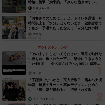
時給に衝撃「効率的」「みんな働きやすいって
Excel医：以前の私はパソコンを10年以上使っていました
言ってる」
中将 タカノリ
が、Ctrl+C（コピー）、Ctrl+X（切り取り）、Ctrl+V（貼り
2026.08.04
「お客さまのために…」と、トイレを我慢→10
付け）しかショートカットを知りませんでした。ある日、
時間以上も「水分」とらないまま 健康診断で
業者さんのプレゼンを聞いている時のことです。ウィンド
まさか…手遅れだったなんて「自分だけの話で
ウの切り替えをするとき、いきなり複数のウィンドウがデ
はなく、日本中で起きている問題では？」
宮前 晶子
スクトップに表示され、あっという間にウィンドウが切り
2026.08.04
替わりました。そのときは何が起こったかわかりませんで
アクセスランキング
したが、Alt+Tabでウィンドウを切り替えたのです。
「そのままにしといてください」道路で動けな
い猫を前に返された一言… 懸命に生きようと
した4日間 「命の重さはみんな同じ」保護団
その操作を見たときは衝撃でした。それまでいちいちウィ
体代表の訴え
ンドウをマウス操作で最小化して目的のウィンドウを探し
渡辺 晴子
ていたのに、ショートカットで一瞬でできるのです。この
「不謹慎でないかと」実力派歌手、熊本へ支援
出来事がきっかけでいろんなショートカットの存在を知
物資…運搬トラックの車体デザインにためら
い 「痛いほど伝わる」「行動され立派」
り、日々使うようになりました。
まいどなトピック
ーー個人的に特におススメのショートカットがあればお聞