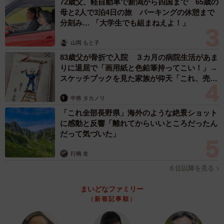
72歳父、軽自動車で新潟から四国まで 65歳の
かせください。
母と2人で3泊4日の旅 パーキングの休憩まで
分刻み… 「大学生でも組まねえよ！」
Excel医：Ctrl+S（上書き保存）、Ctrl+Z（元に戻す）は必
山岡 もと子
須。WindowsユーザーならAlt+Tabで複数ウィンドウの切り
83歳父が骨折で入院 ３カ月の病院生活があま
替え。ExcelならF2（セル編集）、F4（直前の操作を繰り
りに退屈で「画用紙と色鉛筆持ってこい！」→
返す）、F12（名前を付けて保存）がおススメです。
スケッチブックを見た家族が仰天「これ、売れ
ますよ…」
中将 タカノリ
ーーこれまでのSNSの反響へのご感想をお聞かせくださ
「これ全部長野県」海外のような絶景ショット
い。
に感動と反響「離れてからいいところだったん
だって気づいた」
Excel医：たくさんの反響をいただいて、大変嬉しい次第で
行橋 友
す。私は基本的なショートカットやExcelの時短ワザなど、
６位以降を見る
何度も同じ内容の発信をしています。それでも発信する度
に「それ知らなかったー！」という反応があります。昔の
まいどなファミリー
私もそうだったように、それまで知らなかった人の知る機
（新着記事順）
会になれば幸いです。