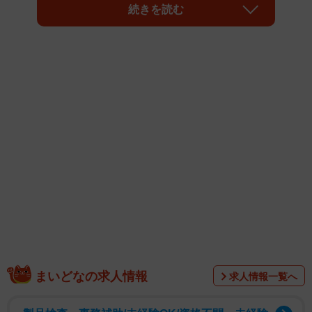
きっかけになったのはExcel医さん（@Excel_design_Dr）
続きを読む
が「マジでショートカットをなめてはいけない。ほんの数
秒の時短だが、長い人生で何千回何万回も押す操作だから
早いうちに使えた方が絶対いい。右手はマウスでいいけ
ど、左手だけのやつはマジ使えって。仕事が速い人はもれ
なく使ってるから、普段使ってない人は騙されたと思って
使ってみてくれ👇」と紹介した数々のショートカット図
解。
まいどなの求人情報
求人情報一覧へ