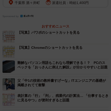
千葉県 酒々井町
派遣社員：時給1,400円
手だけのやつはマジ使えって。仕事が速い人はもれなく使
ってるから、普段使ってない人は騙されたと思って使って
Sponsored by
みてくれ👇
pic.twitter.com/RYzDnIo0r6
おすすめニュース
— Excel医@デザイン勉強中『Excel最速仕事術』著者
【写真】パワポのショートカットを見る
(@Excel_design_Dr)
August 28, 2022
コピーやペーストくらいのショートカットなら多くの人が
【写真】Chromeのショートカットを見る
実践しているだろうが、まとまった知識を持つ人はほんの
一握り。Excel医さんの投稿に対し、SNSユーザー達からは
難解なパソコン用語もこれなら理解できる！？ PCのス
「ありがとうございます。コピー、切り抜き、貼付けは知
ペックを「おっさんに例えた解説」が分かりやすいと話題
ってた。他は知らんかったので助かります。」
「地味に休憩行くときのコントロール＋L(画面をロック)は
父「中1の技術の教科書すげーな」ITエンジニアの基礎が
掲載されてて衝撃
めっさ便利です。休み時間を毎日3～10秒伸ばせます。」
「便利な表ありがとうございます。特にExcelはショートカ
表計算の「行」「列」、残業代の計算法… 「仕事するとき
に見るやつ」が便利すぎると話題
ット使う人とマウス使う人で処理速度違いすぎます。」
など数々の感謝の声が寄せられている。