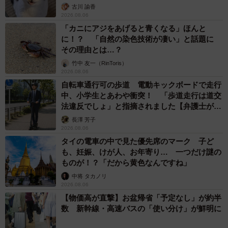
古川 諭香
2026.08.06
「カニにアジをあげると青くなる」ほんと
に！？ 「自然の染色技術が凄い」と話題に
その理由とは…？
竹中 友一（RinToris）
2026.08.06
自転車通行可の歩道 電動キックボードで走行
中、小学生とあわや衝突！ 「歩道走行は道交
法違反でしょ」と指摘されました【弁護士が解
説】
長澤 芳子
2026.08.06
タイの電車の中で見た優先席のマーク 子ど
も、妊娠、けが人、お年寄り… 一つだけ謎の
ものが！？「だから黄色なんですね」
中将 タカノリ
2026.08.06
【物価高が直撃】お盆帰省「予定なし」が約半
数 新幹線・高速バスの「使い分け」が鮮明に