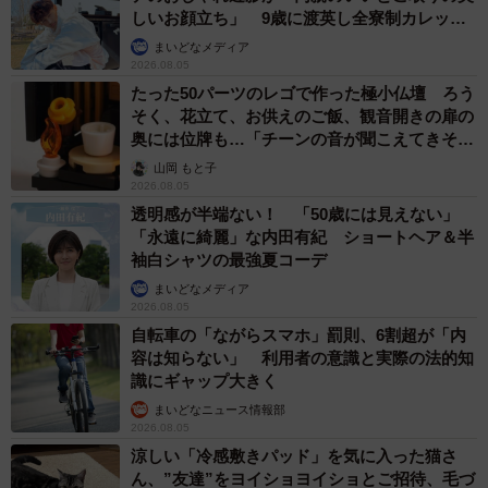
しいお顔立ち」 9歳に渡英し全寮制カレッジ
で学ぶ
まいどなメディア
2026.08.05
たった50パーツのレゴで作った極小仏壇 ろう
そく、花立て、お供えのご飯、観音開きの扉の
奥には位牌も…「チーンの音が聞こえてきそ
う」
山岡 もと子
2026.08.05
透明感が半端ない！ 「50歳には見えない」
「永遠に綺麗」な内田有紀 ショートヘア＆半
袖白シャツの最強夏コーデ
まいどなメディア
2026.08.05
自転車の「ながらスマホ」罰則、6割超が「内
容は知らない」 利用者の意識と実際の法的知
識にギャップ大きく
まいどなニュース情報部
2026.08.05
涼しい「冷感敷きパッド」を気に入った猫さ
ん、”友達”をヨイショヨイショとご招待、毛づ