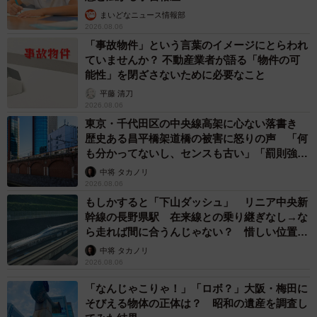
まいどなニュース情報部
2026.08.06
「事故物件」という言葉のイメージにとらわれ
ていませんか？ 不動産業者が語る「物件の可
能性」を閉ざさないために必要なこと
平藤 清刀
2026.08.06
東京・千代田区の中央線高架に心ない落書き
歴史ある昌平橋架道橋の被害に怒りの声 「何
も分かってないし、センスも古い」「罰則強化
して」
中将 タカノリ
2026.08.06
もしかすると「下山ダッシュ」 リニア中央新
幹線の長野県駅 在来線との乗り継ぎなし→な
ら走れば間に合うんじゃない？ 惜しい位置関
係が反響
中将 タカノリ
2026.08.06
「なんじゃこりゃ！」「ロボ？」大阪・梅田に
そびえる物体の正体は？ 昭和の遺産を調査し