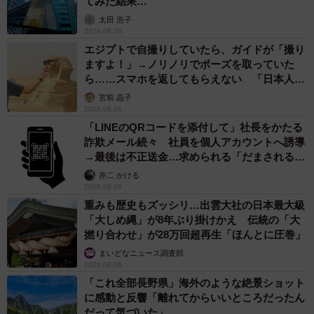
てみた結果…
太田 浩子
2026.08.06
エジプトで自撮りしていたら、ガイドが「撮り
ますよ！」→ノリノリでポーズを取っていた
ら……スマホを返してもらえない 「日本人は
カモ代表かも」「私は6時間で3万円払った」
宮前 晶子
2026.08.06
「LINEのQRコードを添付して」社長をかたる
詐欺メール続々 社員を個人アカウントへ誘導
→最後は不正送金…求められる「だまされる前
提」の対策
井二 かける
2026.08.06
重みも歴史もズッシリ…出雲大社の日本最大級
「大しめ縄」が8年ぶり掛けかえ 伝統の「大
撚り合わせ」が28万回超再生「ほんとに圧巻」
まいどなニュース調査部
2026.08.06
「これ全部長野県」海外のような絶景ショット
に感動と反響「離れてからいいところだったん
だって気づいた」