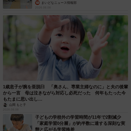
まいどなニュース情報部
2026.08.06
1歳息子が腕を亜脱臼 「奥さん、専業主婦なのに」と夫の後輩
から一言 母は泣きながら対応し必死だった 何年もたった今
もたまに思い出し…
山岡 もと子
2026.08.06
子どもの学校外の学習時間が11年で2割減少
「家庭学習0分層」が約半数に達する深刻な実
態と広がる学習格差