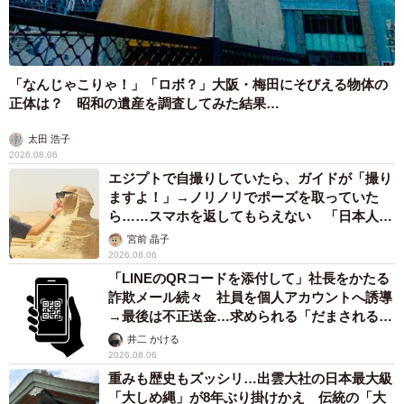
「なんじゃこりゃ！」「ロボ？」大阪・梅田にそびえる物体の
正体は？ 昭和の遺産を調査してみた結果…
太田 浩子
2026.08.06
エジプトで自撮りしていたら、ガイドが「撮り
ますよ！」→ノリノリでポーズを取っていた
ら……スマホを返してもらえない 「日本人は
カモ代表かも」「私は6時間で3万円払った」
宮前 晶子
2026.08.06
「LINEのQRコードを添付して」社長をかたる
詐欺メール続々 社員を個人アカウントへ誘導
5/10
→最後は不正送金…求められる「だまされる前
提」の対策
このほうが落ち着くわ＝スコティッシュ✳︎なごみ処✳︎あずきち&こむぎ
井二 かける
cat kitten 猫さん（ @azukichi_komugi）提供
2026.08.06
重みも歴史もズッシリ…出雲大社の日本最大級
ーーこの桶がすっかり気に入っているようですね。
「大しめ縄」が8年ぶり掛けかえ 伝統の「大