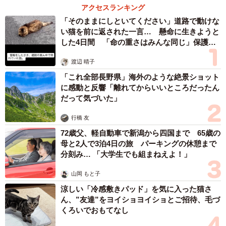
アクセスランキング
炊飯ジャーにもチャレンジ＝スコティッシュ✳︎なごみ処✳︎あずきち&こむ
「そのままにしといてください」道路で動けな
ぎ cat kitten 猫さん（ @azukichi_komugi）提供
い猫を前に返された一言… 懸命に生きようと
した4日間 「命の重さはみんな同じ」保護団
猫はスコティッシュ・フォールドのこむぎちゃん（オス・1
体代表の訴え
渡辺 晴子
歳）です。2カ月年上のあずきちゃんと暮らしているそうで
「これ全部長野県」海外のような絶景ショット
す。
に感動と反響「離れてからいいところだったん
だって気づいた」
行橋 友
72歳父、軽自動車で新潟から四国まで 65歳の
母と2人で3泊4日の旅 パーキングの休憩まで
分刻み… 「大学生でも組まねえよ！」
山岡 もと子
涼しい「冷感敷きパッド」を気に入った猫さ
ん、”友達”をヨイショヨイショとご招待、毛づ
くろいでおもてなし