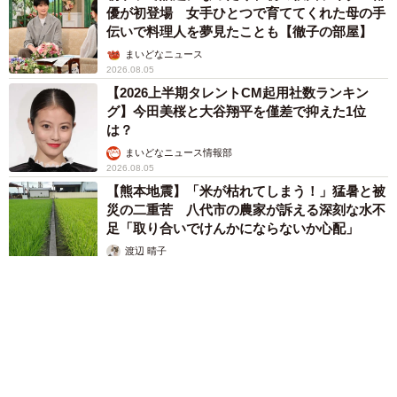
優が初登場 女手ひとつで育ててくれた母の手
伝いで料理人を夢見たことも【徹子の部屋】
まいどなニュース
2026.08.05
【2026上半期タレントCM起用社数ランキン
グ】今田美桜と大谷翔平を僅差で抑えた1位
は？
まいどなニュース情報部
2026.08.05
【熊本地震】「米が枯れてしまう！」猛暑と被
災の二重苦 八代市の農家が訴える深刻な水不
足「取り合いでけんかにならないか心配」
渡辺 晴子
2026.08.05
8/10