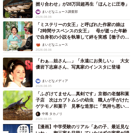
撚り合わせ」が28万回超再生「ほんとに圧巻」
「子猫の頃から、100均のボックスや炊飯ジャーなど、入れ
まいどなニュース調査部
2026.08.06
そうなものに並々ならぬ興味を示していました。何かには
「ミステリーの女王」と呼ばれた作家の娘は
まっているのが落ち着くようです」
「2時間サスペンスの女王」 母が逝った年齢
で自身初の小説を執筆して絆を実感【徹子の部
屋】
まいどなニュース
2026.08.06
「わぁ…姐さん…」「永遠にお美しい」 大女
優岩下志麻さん、写真家のインスタに登場
まいどなメディア
2026.08.05
「ふざけてません…真剣です」京都の老舗和菓
子店 次はカブトムシの幼虫 職人が手がけた
ゲテモノ和菓子 見事な造形に「気持ち悪いく
らいリアル」
中将 タカノリ
2026.08.05
【漫画】中学受験のリアル「あの子、最近見な
いね」…御三家を目指していたはずの家庭が消