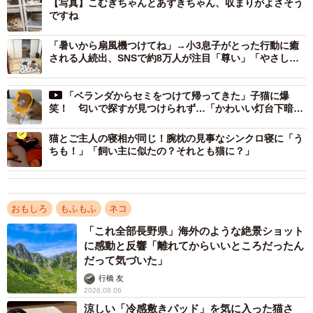
「小さい方に入ってモフモフ感が可愛い。にゃんこ達の可
【写真】こむぎちゃんとあずきちゃん、収まりがよさそう
ですね
愛い行動に癒やされてます」
「おみごと！まん丸ですね、かわいい」
「暑いから扇風機つけてね」→小3息子がとった行動に癒
される人続出、SNSで約8万人が注目「尊い」「やさしさ
「お猫様は入りやすさより収まり感を選ぶのですね」
の塊や…」
「木の桶好きですよね。我が家は無理くり入りすぎて、破
「ベランダからセミをつけて帰ってきた」子猫に爆
壊しました」
笑！ 匂いで探すが見つけられず…「かわいい灯台下暗
といった声が寄せられ、リプライは大にぎわいでした。
し」「おしゃれなブローチ」
猫とご主人の寝相が同じ！腕枕の見事なシンクロ寝に「う
「いいね」は1.9万件にもなりました。
ちも！」「飼い主に似たの？それとも猫に？」
おもしろ
もふもふ
ネコ
「これ全部長野県」海外のような絶景ショット
に感動と反響「離れてからいいところだったん
だって気づいた」
行橋 友
2026.08.06
涼しい「冷感敷きパッド」を気に入った猫さ