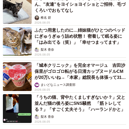
ん、”友達”をヨイショヨイショとご招待、毛づ
くろいでおもてなし
椎名 碧
2026.08.05
ふたつ用意したのに…姉妹猫がひとつのベッド
にぎゅうぎゅう詰め状態！ 密着して眠る姿に
「はみ出てる（笑）」「幸せつまってます」
梨木 香奈
2026.08.05
「城本クリニック」を完全オマージュ 吉田沙
保里がゴロゴロ転がる日清カップヌードルCM
が20万いいね→「本家」総院長も体張って31万
いいね
まいどなニュース調査部
2026.08.05
「うちの猫、背中たくましすぎないか？」父と
並んだ猫の後ろ姿にSNS騒然 「筋トレして
る？」「すごく丈夫そう」「ハーランドかと」
梨木 香奈
2026.08.05
3/10