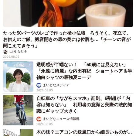
え、ミニ桶を用意したところ気に入ったようで、常駐する
ようになりました。成長してキツそうだったので、大きめ
な桶をプレゼントしたのですが、どちらも入った結果、や
っぱりミニ桶が選ばれました」
たった50パーツのレゴで作った極小仏壇 ろうそく、花立て、
お供えのご飯、観音開きの扉の奥には位牌も…「チーンの音が
ーーあずきちちゃんは入らないのでしょうか。
聞こえてきそう」
山岡 もと子
2026.08.05
「あずきちも小さなスペースが好きです。こむぎがいない
透明感が半端ない！ 「50歳には見えない」
時に数回こっそり桶に入ってみたのを目撃しましたが、見
「永遠に綺麗」な内田有紀 ショートヘア＆半
袖白シャツの最強夏コーデ
られているのが恥ずかしかったのか、それ以降は桶に入っ
まいどなメディア
ていたことはありません。ただ、エコバッグや段ボールに
2026.08.05
は喜んで入ります」
自転車の「ながらスマホ」罰則、6割超が「内
容は知らない」 利用者の意識と実際の法的知
識にギャップ大きく
まいどなニュース情報部
2026.08.05
木の枝？エアコンの送風口から細長いものが…