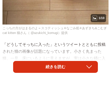
1/10
こっちの方がはまるのよ＝スコティッシュ✳︎なごみ処✳︎あずきち&こむぎ
cat kitten 猫さん（ @azukichi_komugi）提供
「どうしてそっちに入った」というツイートとともに投稿
された猫の画像が話題になっています。小さく丸まった
猫。一見、床にいるように見えますが、実は小さな桶に入
っています。
続きを読む