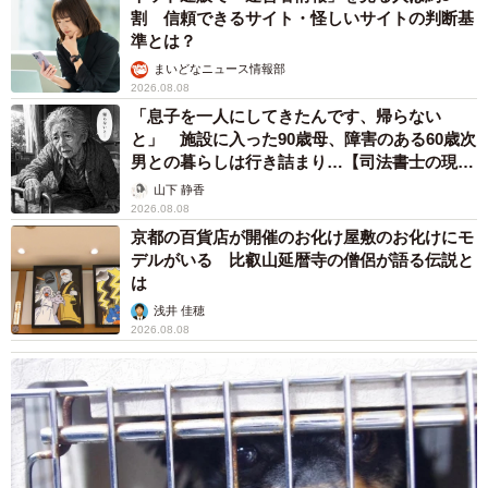
割 信頼できるサイト・怪しいサイトの判断基
準とは？
まいどなニュース情報部
2026.08.08
「息子を一人にしてきたんです、帰らない
と」 施設に入った90歳母、障害のある60歳次
男との暮らしは行き詰まり…【司法書士の現場
から】
山下 静香
2026.08.08
京都の百貨店が開催のお化け屋敷のお化けにモ
デルがいる 比叡山延暦寺の僧侶が語る伝説と
は
浅井 佳穂
2026.08.08