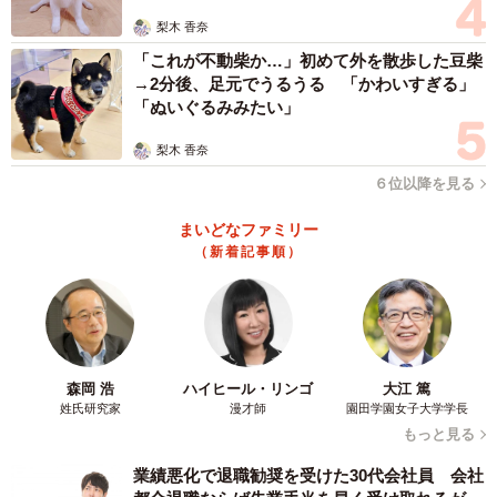
梨木 香奈
「これが不動柴か…」初めて外を散歩した豆柴
→2分後、足元でうるうる 「かわいすぎる」
「ぬいぐるみみたい」
梨木 香奈
６位以降を見る
まいどなファミリー
（新着記事順）
森岡 浩
ハイヒール・リンゴ
大江 篤
姓氏研究家
漫才師
園田学園女子大学学長
もっと見る
業績悪化で退職勧奨を受けた30代会社員 会社