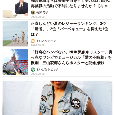
都合退職ならば失業手当を早く受け取れるが…
再就職の活動で不利になりませんか？【キャリ
アカウンセラーが解説】
長澤 芳子
2026.08.09
正直しんどい夏のレジャーランキング、3位
「帰省」、2位「バーベキュー」を抑えた1位
は？
まいどなデータ
2026.08.09
「好奇心ハンパない」NHK気象キャスター、真
っ赤なワンピでミュージカル「愛の不時着」を
観劇 三山凌輝さんらポスターと記念撮影
まいどなトピック
2026.08.09