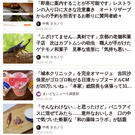
「即座に案内することが不可能です」レストラ
ンの入り口に大きな注意書き オートリザーブ
からの予約を拒否するお断りに賛同者続々
中将 タカノリ
2026.08.07
「ふざけてません…真剣です」京都の老舗和菓
子店 次はカブトムシの幼虫 職人が手がけた
ゲテモノ和菓子 見事な造形に「気持ち悪いく
らいリアル」
中将 タカノリ
2026.08.05
「城本クリニック」を完全オマージュ 吉田沙
保里がゴロゴロ転がる日清カップヌードルCM
が20万いいね→「本家」総院長も体張って31万
いいね
まいどなニュース調査部
2026.08.05
「そんなわけない…と思ったけど」バニラアイ
スに混ぜてみたら……意外なおいしさ 口の中
で気づいた斬新な「和の薬味コラボ」が話題
中将 タカノリ
2026.08.05