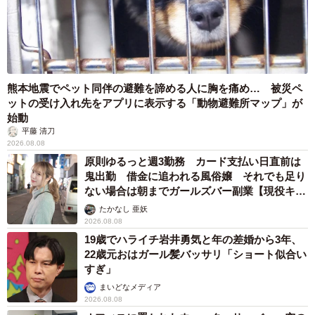
熊本地震でペット同伴の避難を諦める人に胸を痛め… 被災ペ
ットの受け入れ先をアプリに表示する「動物避難所マップ」が
始動
平藤 清刀
2026.08.08
原則ゆるっと週3勤務 カード支払い日直前は
鬼出勤 借金に追われる風俗嬢 それでも足り
ない場合は朝までガールズバー副業【現役キャ
ストに取材】
たかなし 亜妖
2026.08.08
19歳でハライチ岩井勇気と年の差婚から3年、
22歳元おはガール髪バッサリ「ショート似合い
すぎ」
まいどなメディア
2026.08.08