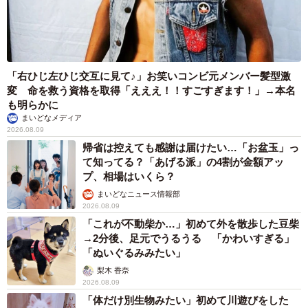
「右ひじ左ひじ交互に見て♪」お笑いコンビ元メンバー髪型激
変 命を救う資格を取得「えええ！！すごすぎます！」→本名
も明らかに
まいどなメディア
2026.08.09
帰省は控えても感謝は届けたい…「お盆玉」っ
て知ってる？「あげる派」の4割が金額アッ
プ、相場はいくら？
まいどなニュース情報部
2026.08.09
「これが不動柴か…」初めて外を散歩した豆柴
→2分後、足元でうるうる 「かわいすぎる」
「ぬいぐるみみたい」
梨木 香奈
2026.08.09
「体だけ別生物みたい」初めて川遊びをした