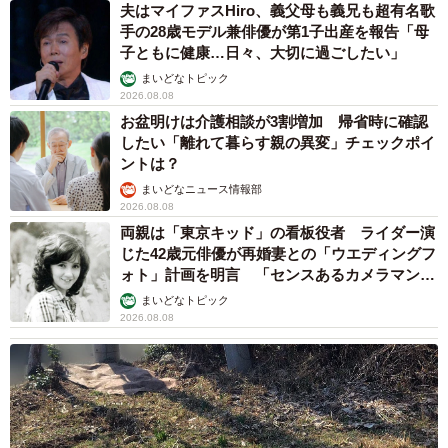
夫はマイファスHiro、義父母も義兄も超有名歌
手の28歳モデル兼俳優が第1子出産を報告「母
子ともに健康…日々、大切に過ごしたい」
まいどなトピック
2026.08.08
お盆明けは介護相談が3割増加 帰省時に確認
したい「離れて暮らす親の異変」チェックポイ
ントは？
まいどなニュース情報部
2026.08.08
両親は「東京キッド」の看板役者 ライダー演
じた42歳元俳優が再婚妻との「ウエディングフ
ォト」計画を明言 「センスあるカメラマン求
む」
まいどなトピック
2026.08.08