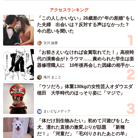
アクセスランキング
「この人しかいない」26歳差の“年の差婚”をし
た夫婦 出会いは？反対する声はなかった？
今の思いを聞いた
古川 諭香
「お前さえいなければ金賞取れてた！」高校時
代の演奏会がトラウマ……責められた学生は楽
器修理職人に 10年後再会した因縁の相手から
思わぬ申し出【漫画】
海川 まこと
「ウソだろ」体重130kgの女性芸人オダウエダ
植田 大学時代のほっそり姿に「マジで」
まいどなメディア
「体だけ別生物みたい」初めて川遊びをした
犬、濡れた直後の激変ぶりが話題 「新種
だ！」「河童だ」「毛刈りされたあとの羊」