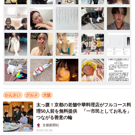
かんさい
グルメ
大阪
太っ腹！京都の老舗中華料理店がフルコース料
理50人前を無料提供 「一市民としてお礼を」
つながる善意の輪
京都新聞社
2026.08.08