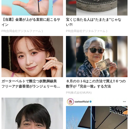
【当選】金運が上がる直前に起こるサ
宝くじ当たる人は“たまたま”じゃな
イン
い?!
PR(合同会社デジタルファーム )
PR(合同会社デジタルファーム )
ガーターベルトで際立つ妖艶脚線美
８月のロト6はこの方法で買え!!６つの
フリーアナ森香澄がランジェリーモデ
数字が『完全一致』する方法
ルに ｢PE...
PR(株式会社MURA)