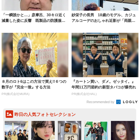
「一瞬誰かと…」彦摩呂、30キロ近く
紗栄子の長男 18歳のモデル、カジュ
減量した姿に反響 既製品の防護服が
アルコーデのおしゃれ近影が「両親の
着られると...
いいとこ取...
８月のロト6はこの方法で買え!!６つの
『カートン買い、ダメ。ゼッタイ。』
数字が『完全一致』する方法
年間11万円節約の新型タバコが爆売れ
PR(株式会社MURA)
PR(株式会社HAL)
Recommended by
昨日の人気フォトセレクション