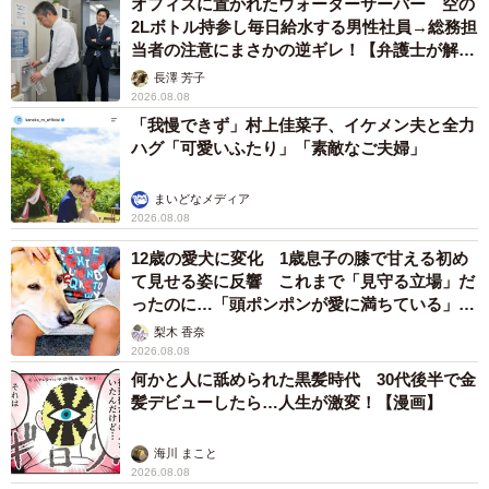
オフィスに置かれたウォーターサーバー 空の
2Lボトル持参し毎日給水する男性社員→総務担
当者の注意にまさかの逆ギレ！【弁護士が解
説】
長澤 芳子
2026.08.08
「我慢できず」村上佳菜子、イケメン夫と全力
ハグ「可愛いふたり」「素敵なご夫婦」
まいどなメディア
2026.08.08
12歳の愛犬に変化 1歳息子の膝で甘える初め
て見せる姿に反響 これまで「見守る立場」だ
ったのに…「頭ポンポンが愛に満ちている」
「尊…」
梨木 香奈
2026.08.08
何かと人に舐められた黒髪時代 30代後半で金
髪デビューしたら…人生が激変！【漫画】
海川 まこと
2026.08.08