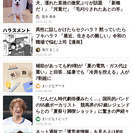
犬、濡れた直後の激変ぶりが話題 「新種
だ！」「河童だ」「毛刈りされたあとの羊」
梨木 香奈
2026.08.09
異性に話しかけたらセクハラ？ 黙っていたら
フキハラ？ 「最近、生きるの難しい」令和の
職場で悩む上司【漫画】
海川 まこと
2026.08.09
補助があっても約9割が「夏の電気・ガス代は
重い」と回答…猛暑でも「冷房を控える」人が
7割超に
まいどなデータ
2026.08.08
「だんだん時代劇俳優みたく…」国民的バンド
の55歳ボーカリスト 競馬界の57歳レジェンド
らとの「夏祭り満喫ショット」に驚きの声続々
まいどなトピック
2026.08.08
ネット通販で「運営者情報」を見る人は約8