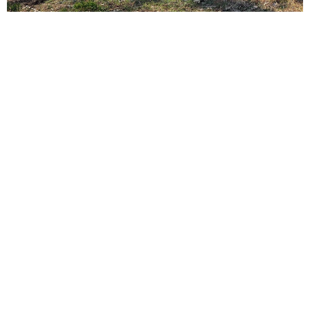
ITエンジニアがAIとつくる家庭菜園 ローカルLLMのゆるふわ
AIたちとお話しながら開墾してみたら… 夢の「スマートな菜
園生活」実現なるか
井二 かける
2026.08.08
プチバズしたママ友とのLINEスクショ うっ
かり電話番号を流出させちゃった！ 激怒する
友人 慰謝料の相場はいくらですか【弁護士が
解説】
長澤 芳子
2026.08.08
「テレビより私を見て？」パパの目の前に陣取
る犬に1.4万いいね あまりにも健気な熱烈ア
ピールのちょっと切ない結末
梨木 香奈
2026.08.08