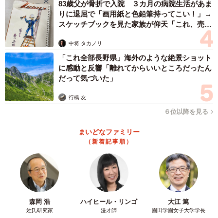
83歳父が骨折で入院 ３カ月の病院生活があま
営業：16:00〜23:00（L.O. 22:15）
りに退屈で「画用紙と色鉛筆持ってこい！」→
スケッチブックを見た家族が仰天「これ、売れ
ますよ…」
中将 タカノリ
「これ全部長野県」海外のような絶景ショット
に感動と反響「離れてからいいところだったん
だって気づいた」
行橋 友
６位以降を見る
まいどなファミリー
（新着記事順）
森岡 浩
ハイヒール・リンゴ
大江 篤
姓氏研究家
漫才師
園田学園女子大学学長