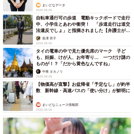
まいどなデータ
2026.08.06
自転車通行可の歩道 電動キックボードで走行
中、小学生とあわや衝突！ 「歩道走行は道交
法違反でしょ」と指摘されました【弁護士が解
説】
長澤 芳子
2026.08.06
タイの電車の中で見た優先席のマーク 子ど
も、妊娠、けが人、お年寄り… 一つだけ謎の
ものが！？「だから黄色なんですね」
中将 タカノリ
2026.08.06
【物価高が直撃】お盆帰省「予定なし」が約半
数 新幹線・高速バスの「使い分け」が鮮明に
まいどなニュース情報部
2026.08.06