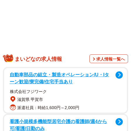
手前が「さしす」の看板メニュー「とろ鉄火巻」（966円）、ネタが溢れ
てます
２０２０年に大阪・梅田に誕生して以来、わずか２年足ら
ずで梅田周辺に３店舗、九州にも進出するなど、勢いが止
まらない「さしす」ブーム。大ぶりのネタが乗った寿司が
１５０円から食べられるというリーズナブルな価格設定も
まいどなの求人情報
求人情報一覧へ
人気のひとつで、「安い」「うまい」「豪華」の３拍子が
揃った店として親しまれている。
自動車部品の組立・製造オペレーション/U・Iタ
ーン歓迎/寮完備/住宅手当あり
株式会社フジワーク
滋賀県 甲賀市
派遣社員：時給1,600円～2,000円
看護小規模多機能型居宅介護の看護師/週4から
可/看護/日勤のみ