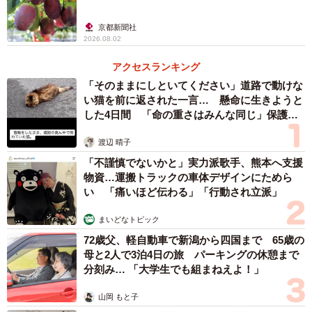
京都新聞社
2026.08.02
アクセスランキング
「そのままにしといてください」道路で動けな
い猫を前に返された一言… 懸命に生きようと
した4日間 「命の重さはみんな同じ」保護団
体代表の訴え
渡辺 晴子
「不謹慎でないかと」実力派歌手、熊本へ支援
4/9
物資…運搬トラックの車体デザインにためら
い 「痛いほど伝わる」「行動され立派」
イクラなどの海鮮たっぷり「寿司屋のポテサラ」
まいどなトピック
（兵庫県西宮市）の営業時間は夕方４時〜夜１１時。場所
72歳父、軽自動車で新潟から四国まで 65歳の
は阪急西宮北口駅から徒歩１分。
母と2人で3泊4日の旅 パーキングの休憩まで
分刻み… 「大学生でも組まねえよ！」
「すし酒場 さしす 西宮北口店」
山岡 もと子
住所：兵庫県西宮市甲風園1-5-5