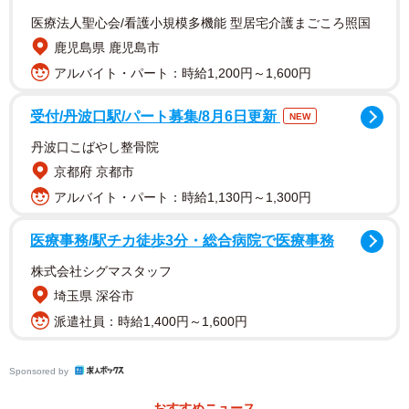
医療法人聖心会/看護小規模多機能 型居宅介護まごころ照国
鹿児島県 鹿児島市
アルバイト・パート：時給1,200円～1,600円
そんな「さしす」が兵庫県西宮市の阪急・西宮北口駅前に
受付/丹波口駅/パート募集/8月6日更新
NEW
初出店。周辺（通称：西北エリア）には、大学や芸術セン
丹波口こばやし整骨院
ター、またショッピングモールがあることから学生やファ
京都府 京都市
ミリー層が多く住むエリアで、酒場がひしめきう梅田とは
アルバイト・パート：時給1,130円～1,300円
また雰囲気が異なる。
医療事務/駅チカ徒歩3分・総合病院で医療事務
株式会社シグマスタッフ
埼玉県 深谷市
派遣社員：時給1,400円～1,600円
Sponsored by
おすすめニュース