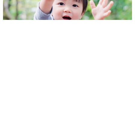
1歳息子が腕を亜脱臼 「奥さん、専業主婦なのに」と夫の後輩
から一言 母は泣きながら対応し必死だった 何年もたった今
もたまに思い出し…
山岡 もと子
2026.08.06
子どもの学校外の学習時間が11年で2割減少
「家庭学習0分層」が約半数に達する深刻な実
態と広がる学習格差
まいどなニュース情報部
2026.08.06
「事故物件」という言葉のイメージにとらわれ
ていませんか？ 不動産業者が語る「物件の可
能性」を閉ざさないために必要なこと