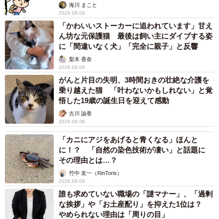
海川 まこと
2026.08.06
「かわいいストーカーに追われています」甘え
ん坊な元保護猫 最後は飼い主にダイブする姿
に「間違いなく犬」「完全に親子」と反響
梨木 香奈
2026.08.06
がんと片目の失明、3時間おきの壮絶な介護を
乗り越えた猫 「叶わないかもしれない」と覚
悟した19歳の誕生日を迎えて感動
古川 諭香
2026.08.06
「カニにアジをあげると青くなる」ほんと
に！？ 「自然の染色技術が凄い」と話題に
その理由とは…？
竹中 友一（RinToris）
2026.08.06
誰も求めていない職場の「謎マナー」、「過剰
な挨拶」や「お土産配り」を抑えた1位は？
やめられない理由は「周りの目」