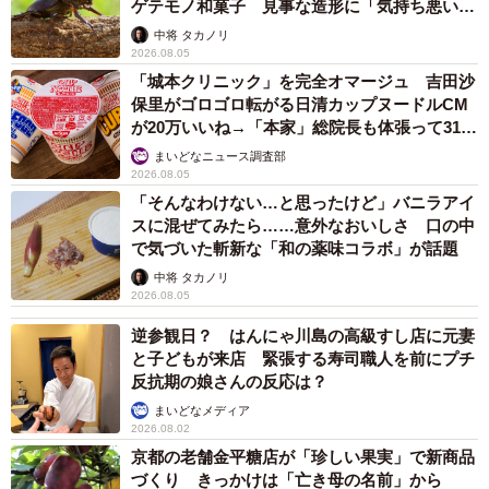
円）、いくらの装飾が魅力的な「寿司屋のポテサラ」（４
ゲテモノ和菓子 見事な造形に「気持ち悪いく
らいリアル」
１８円）など、「さしす」のお馴染みメニューをゆったり
中将 タカノリ
2026.08.05
と堪能することができる。
「城本クリニック」を完全オマージュ 吉田沙
保里がゴロゴロ転がる日清カップヌードルCM
が20万いいね→「本家」総院長も体張って31万
いいね
まいどなニュース調査部
2026.08.05
「そんなわけない…と思ったけど」バニラアイ
スに混ぜてみたら……意外なおいしさ 口の中
で気づいた斬新な「和の薬味コラボ」が話題
中将 タカノリ
2026.08.05
逆参観日？ はんにゃ川島の高級すし店に元妻
と子どもが来店 緊張する寿司職人を前にプチ
反抗期の娘さんの反応は？
3/9
まいどなメディア
2026.08.02
たっぷりのエビと卵黄が乗った「エビ７」（1078円）
京都の老舗金平糖店が「珍しい果実」で新商品
づくり きっかけは「亡き母の名前」から