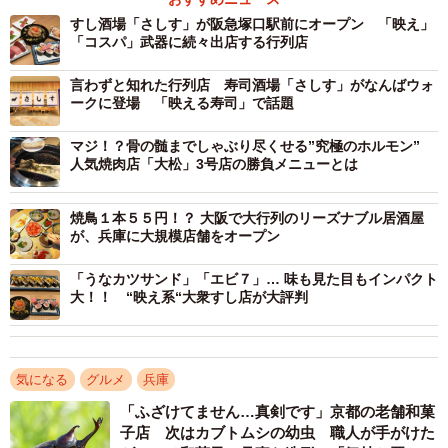
すし酒場「さしす」が阪急塚口駅前にオープン 「映え」
「コスパ」武器に続々出店する行列店
言わずと知れた行列店 寿司酒場「さしす」がなんばウォ
2/9
ークに登場 「映える寿司」で話題
広々とした空間が印象的な「すし酒場 さしす 西宮北口店」
マジ！？骨の髄までしゃぶり尽くせる”究極のホルモン”
人気焼肉店「大松」3号店の勝負メニューとは
エリアマネージャーの加藤さんは、「今回の店舗は地域密
着型を目指しており、長く愛されるような存在になれれば
焼鳥１本５５円！？ 大阪で大行列のリーズナブル居酒屋
と。これまでは『映え』という面で若い層にもたくさん来
が、兵庫に大規模店舗をオープン
ていただいていましたが、今後はお子さんやリタイアされ
「うなカツサンド」「エビ７」… 味も見た目もインパクト
たお客さんなど、幅広い世代にも楽しんでもらえるような
大！！ “映え系“大衆すし店が大評判
店作りをしていきたい」と意気込んだ。
加藤さんが話すように、店内はほかの店舗に比べると広々
気になる
グルメ
兵庫
としたテーブル席が設けられ、看板商品の「とろ鉄火巻
「ふざけてません…真剣です」京都の老舗和菓
き」（８８０円）や丼仕立ての「エビ７」（１０７８
子店 次はカブトムシの幼虫 職人が手がけた