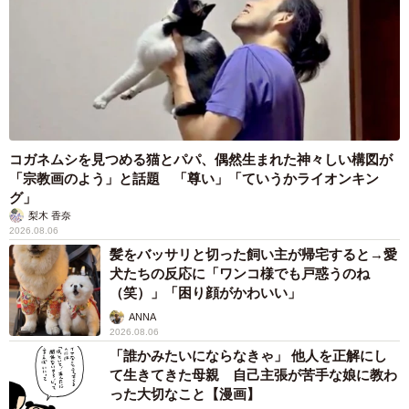
コガネムシを見つめる猫とパパ、偶然生まれた神々しい構図が
「宗教画のよう」と話題 「尊い」「ていうかライオンキン
グ」
梨木 香奈
2026.08.06
髪をバッサリと切った飼い主が帰宅すると→愛
犬たちの反応に「ワンコ様でも戸惑うのね
（笑）」「困り顔がかわいい」
ANNA
2026.08.06
「誰かみたいにならなきゃ」 他人を正解にし
て生きてきた母親 自己主張が苦手な娘に教わ
った大切なこと【漫画】