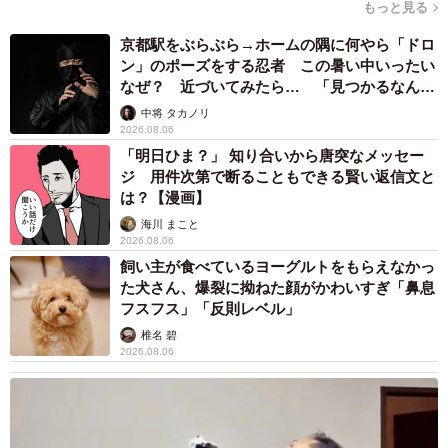
もっと見る
京都駅をぶらぶら→ホームの隅に何やら「ドロ
ン」のポーズをする忍者 この暑い中いったい
なぜ？ 近づいてみたら… 「見つかるなんて
未熟」
中将 タカノリ
2026.08.06
「明日ひま？」 知り合いから唐突なメッセー
ジ 用件次第で断ることもできる賢い返信文と
は？【漫画】
海川 まこと
2026.08.06
飼い主が食べているヨーグルトをもらえなかっ
た犬さん、爆裂に拗ねた顔がかわいすぎ「鼻息
フスフス」「反則レベル」
椎名 碧
2026.08.06