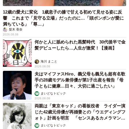
12歳の愛犬に変化 1歳息子の膝で甘える初めて見せる姿に反
響 これまで「見守る立場」だったのに…「頭ポンポンが愛に
満ちている」「尊…」
梨木 香奈
2026.08.08
何かと人に舐められた黒髪時代 30代後半で金
髪デビューしたら…人生が激変！【漫画】
海川 まこと
2026.08.08
夫はマイファスHiro、義父母も義兄も超有名歌
手の28歳モデル兼俳優が第1子出産を報告「母
子ともに健康…日々、大切に過ごしたい」
まいどなトピック
2026.08.08
両親は「東京キッド」の看板役者 ライダー演
じた42歳元俳優が再婚妻との「ウエディングフ
ォト」計画を明言 「センスあるカメラマン求
む」
まいどなトピック