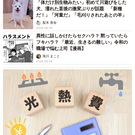
「体だけ別生物みたい」初めて川遊びをした
犬、濡れた直後の激変ぶりが話題 「新種
だ！」「河童だ」「毛刈りされたあとの羊」
梨木 香奈
2026.08.09
異性に話しかけたらセクハラ？ 黙っていたら
フキハラ？ 「最近、生きるの難しい」令和の
職場で悩む上司【漫画】
海川 まこと
2026.08.09