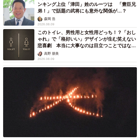
ンキング上位「津田」姓のルーツは 「豊臣兄
弟！」で話題の武将にも意外な関係が…？
森岡 浩
2026.08.09
このトイレ、男性用と女性用どっち！？「おし
ゃれ」で「格好いい」デザインが生む笑えない
悲喜劇 本当に大事なのは目立つことではな
く…
高野 朋美
2026.08.09