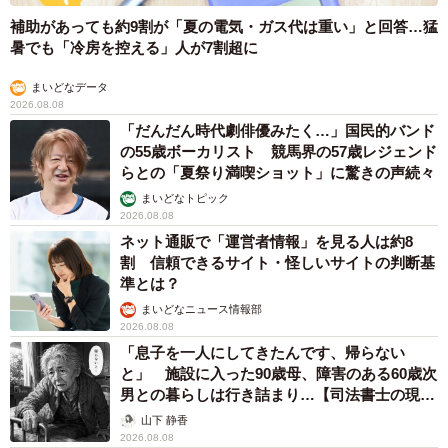
補助があっても約9割が「夏の電気・ガス代は重い」と回答…猛
暑でも「冷房を控える」人が7割超に
まいどなデータ
2026.08.08
「だんだん時代劇俳優みたく…」国民的バンド
の55歳ボーカリスト 競馬界の57歳レジェンド
らとの「夏祭り満喫ショット」に驚きの声続々
まいどなトピック
2026.08.08
ネット通販で「運営者情報」を見る人は約8
割 信頼できるサイト・怪しいサイトの判断基
準とは？
まいどなニュース情報部
2026.08.08
「息子を一人にしてきたんです、帰らない
と」 施設に入った90歳母、障害のある60歳次
男との暮らしは行き詰まり…【司法書士の現場
から】
山下 静香
2026.08.08