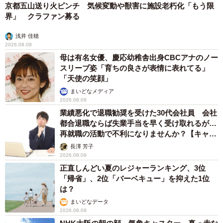
京都五山送り火ピンチ 気候変動や獣害に施設老朽化「もう限
界」 クラファン募る
浅井 佳穂
2026.08.09
母は有名女優、慶応幼稚舎出身CBCアナのノー
スリーブ姿「育ちの良さが表情に表れてる」
「天使の笑顔」
まいどなメディア
2026.08.09
業績悪化で退職勧奨を受けた30代会社員 会社
都合退職ならば失業手当を早く受け取れるが…
再就職の活動で不利になりませんか？【キャリ
アカウンセラーが解説】
長澤 芳子
2026.08.09
正直しんどい夏のレジャーランキング、3位
「帰省」、2位「バーベキュー」を抑えた1位
は？
まいどなデータ
2026.08.09