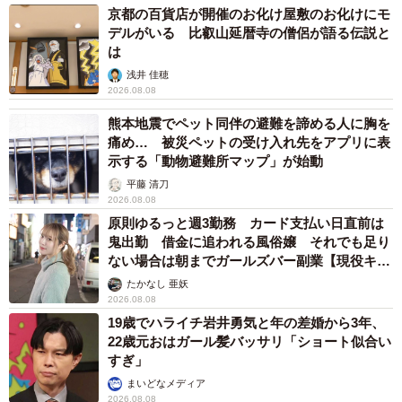
京都の百貨店が開催のお化け屋敷のお化けにモ
デルがいる 比叡山延暦寺の僧侶が語る伝説と
は
浅井 佳穂
2026.08.08
熊本地震でペット同伴の避難を諦める人に胸を
痛め… 被災ペットの受け入れ先をアプリに表
示する「動物避難所マップ」が始動
平藤 清刀
2026.08.08
原則ゆるっと週3勤務 カード支払い日直前は
鬼出勤 借金に追われる風俗嬢 それでも足り
ない場合は朝までガールズバー副業【現役キャ
ストに取材】
たかなし 亜妖
2026.08.08
19歳でハライチ岩井勇気と年の差婚から3年、
22歳元おはガール髪バッサリ「ショート似合い
すぎ」
まいどなメディア
2026.08.08