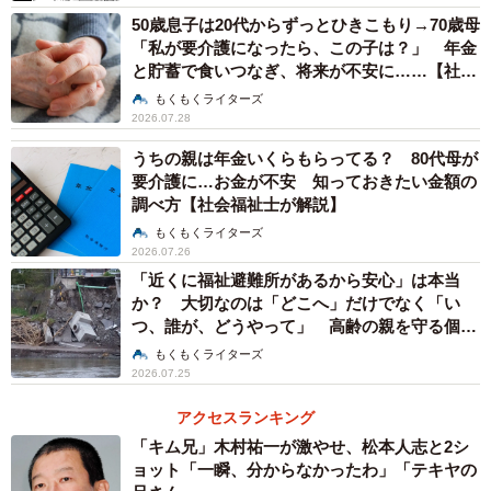
50歳息子は20代からずっとひきこもり→70歳母
「私が要介護になったら、この子は？」 年金
と貯蓄で食いつなぎ、将来が不安に……【社会
福祉士が解説】
もくもくライターズ
2026.07.28
うちの親は年金いくらもらってる？ 80代母が
要介護に…お金が不安 知っておきたい金額の
調べ方【社会福祉士が解説】
もくもくライターズ
2026.07.26
「近くに福祉避難所があるから安心」は本当
か？ 大切なのは「どこへ」だけでなく「い
つ、誰が、どうやって」 高齢の親を守る個別
避難計画【社会福祉士が解説】
もくもくライターズ
2026.07.25
アクセスランキング
「キム兄」木村祐一が激やせ、松本人志と2シ
ョット「一瞬、分からなかったわ」「テキヤの