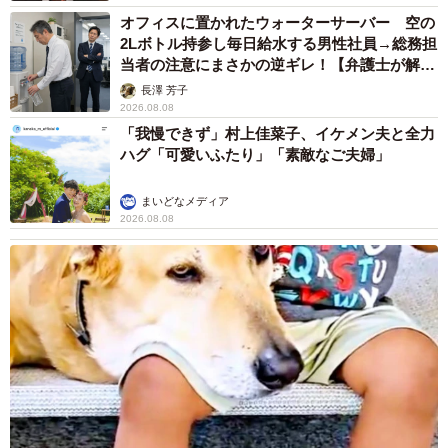
オフィスに置かれたウォーターサーバー 空の
2Lボトル持参し毎日給水する男性社員→総務担
当者の注意にまさかの逆ギレ！【弁護士が解
説】
長澤 芳子
2026.08.08
「我慢できず」村上佳菜子、イケメン夫と全力
ハグ「可愛いふたり」「素敵なご夫婦」
まいどなメディア
2026.08.08