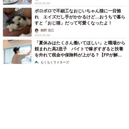
2026.08.08
ボロボロで不細工なおじいちゃん猫に一目惚
れ エイズだし手がかかるけど…おうちで暮ら
すと「おじ猫」だって可愛くなったよ！
鶴野 浩己
2026.08.08
「夏休みはたくさん働いてほしい」と職場から
頼まれた高2息子 バイトで稼ぎすぎると扶養
を外れて税金や保険料が上がる？【FPが解
説】
もくもくライターズ
2026.08.08