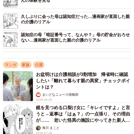
んの体験を見る
久しぶりに会った母は認知症だった…漫画家が直面した親
の介護のリアル
認知症の母「暗証番号って、なんや？」母の貯金がおろせ
ない…漫画家が直面した親の介護のリアル
マンガ
家族
介護
お盆明けは介護相談が3割増加 帰省時に確認
したい「離れて暮らす親の異変」チェックポイ
ントは？
まいどなニュース情報部
2026.08.08
鏡を見つめる口裂け女に「キレイですよ」と言
うと→返事は「はぁ？」の一点張り、その理由
が…… 老いた怪異の施設にやってきた新人介
護士【漫画】
海川 まこと
2026.07.28