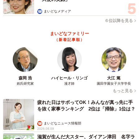
まいどなメディア
６位以降を見る
まいどなファミリー
（新着記事順）
森岡 浩
ハイヒール・リンゴ
大江 篤
姓氏研究家
漫才師
園田学園女子大学学長
もっと見る
疲れた日はサボってOK！みんなが真っ先に手
を抜く家事ランキング 2位は「掃除」1位は？
まいどなニュース情報部
2026.08.09
滋賀が生んだ大スター、ダイアン津田 名字ラ