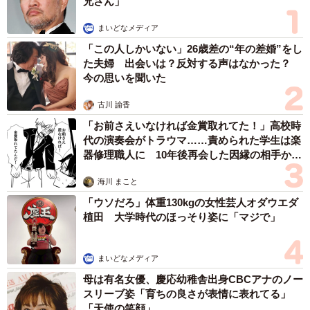
兄さん」
まいどなメディア
「この人しかいない」26歳差の“年の差婚”をし
た夫婦 出会いは？反対する声はなかった？
今の思いを聞いた
古川 諭香
「お前さえいなければ金賞取れてた！」高校時
代の演奏会がトラウマ……責められた学生は楽
器修理職人に 10年後再会した因縁の相手から
思わぬ申し出【漫画】
海川 まこと
「ウソだろ」体重130kgの女性芸人オダウエダ
植田 大学時代のほっそり姿に「マジで」
まいどなメディア
母は有名女優、慶応幼稚舎出身CBCアナのノー
スリーブ姿「育ちの良さが表情に表れてる」
「天使の笑顔」