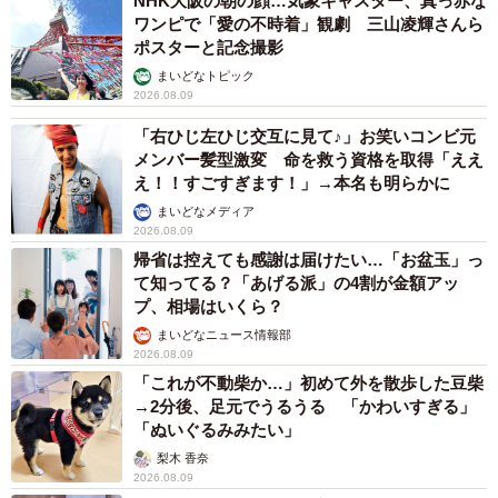
NHK大阪の朝の顔…気象キャスター、真っ赤な
ワンピで「愛の不時着」観劇 三山凌輝さんら
ポスターと記念撮影
まいどなトピック
2026.08.09
「右ひじ左ひじ交互に見て♪」お笑いコンビ元
メンバー髪型激変 命を救う資格を取得「ええ
え！！すごすぎます！」→本名も明らかに
まいどなメディア
2026.08.09
帰省は控えても感謝は届けたい…「お盆玉」っ
て知ってる？「あげる派」の4割が金額アッ
プ、相場はいくら？
まいどなニュース情報部
2026.08.09
「これが不動柴か…」初めて外を散歩した豆柴
→2分後、足元でうるうる 「かわいすぎる」
「ぬいぐるみみたい」
梨木 香奈
2026.08.09