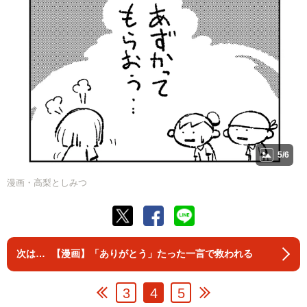
5/6
漫画・高梨としみつ
【漫画】「ありがとう」たった一言で救われる
3
4
5