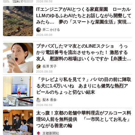
2026.08.08
ITエンジニアがAIとつくる家庭菜園 ローカル
LLMのゆるふわAIたちとお話しながら開墾して
みたら… 夢の「スマートな菜園生活」実現な
るか
井二 かける
2026.08.08
プチバズしたママ友とのLINEスクショ うっ
かり電話番号を流出させちゃった！ 激怒する
友人 慰謝料の相場はいくらですか【弁護士が
解説】
長澤 芳子
2026.08.08
「テレビより私を見て？」パパの目の前に陣取
る犬に1.4万いいね あまりにも健気な熱烈ア
ピールのちょっと切ない結末
梨木 香奈
2026.08.08
太っ腹！京都の老舗中華料理店がフルコース料
理50人前を無料提供 「一市民としてお礼を」
つながる善意の輪
京都新聞社