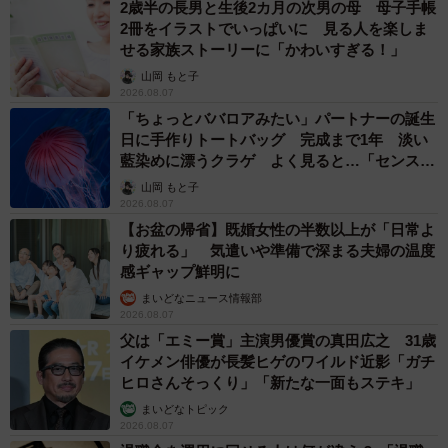
2歳半の長男と生後2カ月の次男の母 母子手帳
ました（笑）」
2冊をイラストでいっぱいに 見る人を楽しま
せる家族ストーリーに「かわいすぎる！」
山岡 もと子
2026.08.07
「ちょっとババロアみたい」パートナーの誕生
日に手作りトートバッグ 完成まで1年 淡い
藍染めに漂うクラゲ よく見ると…「センスす
ごい」
山岡 もと子
2026.08.07
【お盆の帰省】既婚女性の半数以上が「日常よ
り疲れる」 気遣いや準備で深まる夫婦の温度
感ギャップ鮮明に
まいどなニュース情報部
2026.08.07
父は「エミー賞」主演男優賞の真田広之 31歳
イケメン俳優が長髪ヒゲのワイルド近影「ガチ
ヒロさんそっくり」「新たな一面もステキ」
まいどなトピック
2026.08.07