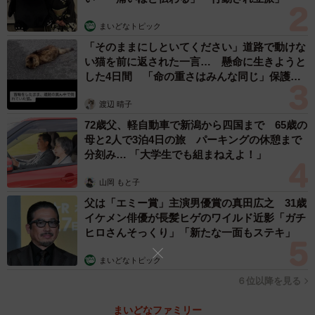
まいどなトピック
※保護された猫「おそまつくん」に心当たりがある場合
「そのままにしといてください」道路で動けな
は、
Ermineさんのツイッター
（@poiyufu）までDMにて
い猫を前に返された一言… 懸命に生きようと
ご連絡をお願いします。「DMに猫の写真、特徴やお住まい
した4日間 「命の重さはみんな同じ」保護団
の地域などを明記して連絡をいただけたらお返事していま
体代表の訴え
渡辺 晴子
す。また、最寄りの保健所か警察署に連絡を入れていただ
72歳父、軽自動車で新潟から四国まで 65歳の
ければ、条件が近ければこちらに連絡がくるはずです」と
母と2人で3泊4日の旅 パーキングの休憩まで
のことです。
分刻み… 「大学生でも組まねえよ！」
山岡 もと子
父は「エミー賞」主演男優賞の真田広之 31歳
イケメン俳優が長髪ヒゲのワイルド近影「ガチ
ヒロさんそっくり」「新たな一面もステキ」
まいどなトピック
６位以降を見る
まいどなファミリー