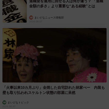
退職金を運用に回せる人は何が違う？ 「退職
4/14
金額の多さ」より重要な“ある経験”とは
車の下を覗き安否を確認した直後、元気に駆け寄りスリスリスリ…
♡（書き下ろしイラスト／提供：Ermineさん）
まいどなニュース情報部
2026.08.07
「火事以来10カ月ぶり」全焼した自宅訪れた林家ぺー 内装も
壁も取り払われスケルトン状態の部屋に呆然
まいどなトピック
2026.08.07