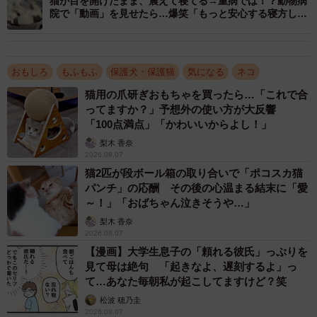
猫が目を開けたまま、震えて寝てる→重病では！？動物病
院で「動画」を見せたら…爆笑「もっと安心する寝方し
て…」
おもしろ
もふもふ
保護犬・保護猫
気になる
ネコ
猫用の爪研ぎおもちゃを買ったら…「これで合
1/14
ってますか？」予想外の使い方が大反響
「100点満点」「かわいいからよし！」
保護直後のおそまつくん。ケージの横を通るだけで「撫でて♡」アピー
ルがすごいそうです（提供：Ermineさん）
梨木 香奈
2026.08.07
警戒心なく甘えん坊。飼い主さんがいたかも…
猫2匹が段ボール箱の取り合いで「ポコスカ猫
パンチ」の応酬 その後の心温まる結末に「愛
Ermineさんによると、動物病院に連れて行くために「洗濯
～！」「おばちゃん泣きそうや…」
ネット」に入れるときも猫は喉を鳴らして甘えていて、
梨木 香奈
2026.08.07
「こんなに警戒心もなく甘えん坊なら、野良では生きてい
【漫画】大学生息子の「頼れる彼氏」っぷりを
けないだろう。飼い主さんがいたかもしれない…」と感じ
見て母は絶句 「起きなよ、遅刻するよ」っ
たそうです。すぐに警察署に拾得物の届けを提出し、
て…あなた毎朝私が起こしてますけど？笑
「（警察署で）拾得物を自宅で預かりますって署名もして
松波 穂乃圭
2026.08.07
きたのでうちにいます」「９月までに飼い主さんが見つか