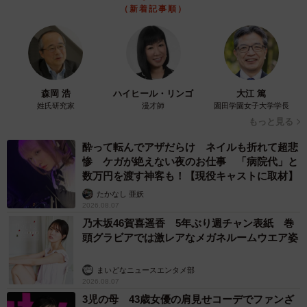
（新着記事順）
森岡 浩
ハイヒール・リンゴ
大江 篤
姓氏研究家
漫才師
園田学園女子大学学長
もっと見る
2/14
酔って転んでアザだらけ ネイルも折れて超悲
惨 ケガが絶えない夜のお仕事 「病院代」と
早朝に現れた「甘えん坊の当たり屋」おそまつくん（提供：Ermineさ
数万円を渡す神客も！【現役キャストに取材】
ん）
たかなし 亜妖
2026.08.07
保護した猫『さ、行こう！』→なんだこいつ…
乃木坂46賀喜遥香 5年ぶり週チャン表紙 巻
ーー今回保護した子に「おそまつくん」という仮名をつけ
頭グラビアでは激レアなメガネルームウエア姿
られたそうですね。「おそまつくん」はどんな状況で車道
まいどなニュースエンタメ部
に飛び込んできたのですか？
2026.08.07
3児の母 43歳女優の肩見せコーデでファンざ