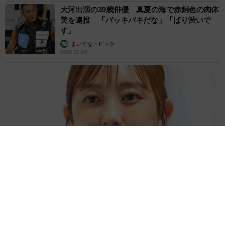
大河出演の39歳俳優 真夏の海で赤銅色の肉体
美を連投 「バッキバキだな」「ばり渋いで
す」
まいどなトピック
2026.08.06
「人生こそがバラエティー」 マレーシア移住を報告した菊地亜
美 子どもの教育考え「小学校へ入学するこのタイミングで挑
戦」
まいどなトピック