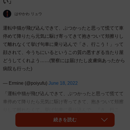
い」
はやかわ リュウ
運転中猫が飛び込んできて、ぶつかったと思って慌てて車
停めて降りたら元気に駆け寄ってきて抱きついて頬擦りし
て離れなくて挙げ句車に乗り込んで「さ、行こう！」って
顔されて、今うちにいるというこの質の悪すぎる当たり屋
どうしてくれよう……(警察には届けたし皮膚病あったから
病院も行った)
— Ermine (@poiyufu)
June 18, 2022
「運転中猫が飛び込んできて、ぶつかったと思って慌てて
車停めて降りたら元気に駆け寄ってきて、抱きついて頬擦
りして離れなくて、挙げ句車に乗り込んで、『さ、行こ
う！』って顔されて、今うちにいるという、この質の悪す
続きを読む
ぎる当たり屋どうしてくれよう……（警察には届けたし皮