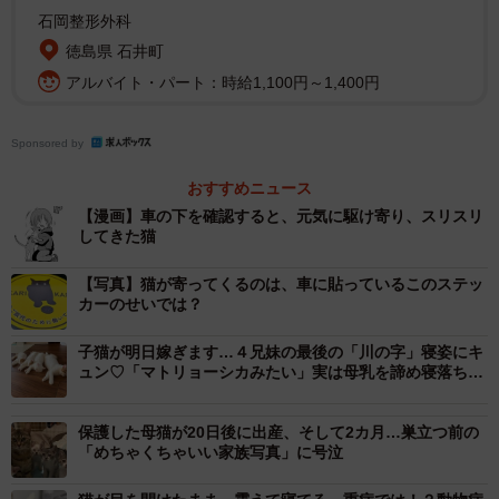
警察→保護→ポスター貼り、半年後正式に我が家へ」「ま
石岡整形外科
とわりついて、ダメだよと何度説得してもタクシーに一緒
徳島県 石井町
に乗り込んで来て、運転手さんも笑い出し、根負けして家
アルバイト・パート：時給1,100円～1,400円
まで一緒に帰りました。最期を看取るまで我が家で暮らし
ました」と、当たり屋たちと出会ったリアルな経験談もリ
Sponsored by
プ欄に殺到しています。
おすすめニュース
【漫画】車の下を確認すると、元気に駆け寄り、スリスリ
してきた猫
【写真】猫が寄ってくるのは、車に貼っているこのステッ
カーのせいでは？
子猫が明日嫁ぎます…４兄妹の最後の「川の字」寝姿にキ
ュン♡「マトリョーシカみたい」実は母乳を諦め寝落ちし
た！？
保護した母猫が20日後に出産、そして2カ月…巣立つ前の
「めちゃくちゃいい家族写真」に号泣