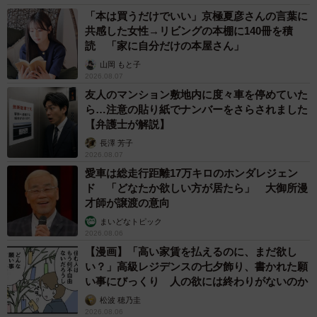
「本は買うだけでいい」京極夏彦さんの言葉に
共感した女性→リビングの本棚に140冊を積
読 「家に自分だけの本屋さん」
山岡 もと子
2026.08.07
友人のマンション敷地内に度々車を停めていた
ら…注意の貼り紙でナンバーをさらされました
【弁護士が解説】
長澤 芳子
2026.08.07
愛車は総走行距離17万キロのホンダレジェン
ド 「どなたか欲しい方が居たら」 大御所漫
才師が譲渡の意向
まいどなトピック
2026.08.06
【漫画】「高い家賃を払えるのに、まだ欲し
い？」高級レジデンスの七夕飾り、書かれた願
い事にびっくり 人の欲には終わりがないのか
松波 穂乃圭
2026.08.06