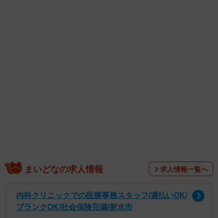
膚病あったから病院も行った）」という、
Ermine（@poiyufu）さんのツイートが話題です。
約２７万ものいいねがついたツイートの続きによると、
Ermineさんは「当たり屋」を保護した後、動物病院を受診
し、警察署に届けを提出。さらに、「飼い主が見つからな
ければうちの子です」と覚悟と責任を表明したErmineさん
に、「可愛い当たり屋」との出会いについてお話を聞きま
した。
当たり屋っぽい話、猫界でマニュアル化されて
る？！
まいどなの求人情報
求人情報一覧へ
今回のリプ欄には、「ジブリ作品みたいな夢を感じる話」
と、その運命的な出会いに感動する声と同時に、「この当
内科クリニックでの医療事務スタッフ/週払いOK/
たり屋っぽい話いろんなとこで聞くんだけど、猫界隈のど
ブランクOK/社会保険完備/射水市
っかでマニュアル化されてんの？」「そういう生存戦