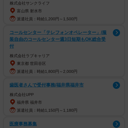
株式会社サンクライフ
略？」と、猫の方から人を選んで保護を求めているので
富山県 射水市
は？という声も多数寄せられました。
派遣社員：時給1,200円～1,500円
コールセンター「テレフォンオペレーター」/服
装自由のコールセンター週3日短期もOK総合受
付
株式会社ラブキャリア
東京都 世田谷区
派遣社員：時給1,800円～2,000円
歯医者さんで受付事務/福井県福井市
株式会社UPP
福井県 福井市
さらに、「私も３年半前に当たり屋に目をつけられ家まで
派遣社員：時給1,150円～1,180円
連れ帰った口です」「ウチはカチコミタイプでした。職場
に殴り込み、（エサ）ねだった後に居座り、やはり病院→
医療事務募集