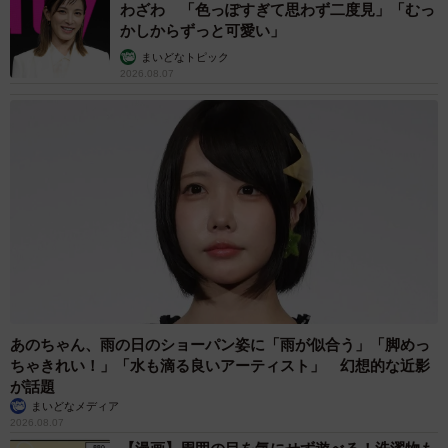
「全力で養われに来た人懐っこいオスなので、おそまつで
わざわ 「色っぽすぎて思わず二度見」「むっ
かしからずっと可愛い」
いいか！ということになりました（笑）。この日、朝方の
まいどなトピック
住宅街をゆっくり運転していたのですが、左側の民家の塀
2026.08.07
から猫が飛び出して来ました。こっちを向いたまま車の方
に駆け寄って来たので、慌ててブレーキを踏みました。早
朝で他に車もなかったので、すぐに車を降り、ぶつかって
いないか確認しようと車体の右前方に移動して下を覗き込
もうとしゃがんだところ、車体左前方から『にゃー！！』
と鳴きながら駆け寄って来ました。
あのちゃん、雨の日のショーパン姿に「雨が似合う」「脚めっ
ちゃきれい！」「水も滴る良いアーティスト」 幻想的な近影
が話題
まいどなメディア
2026.08.07