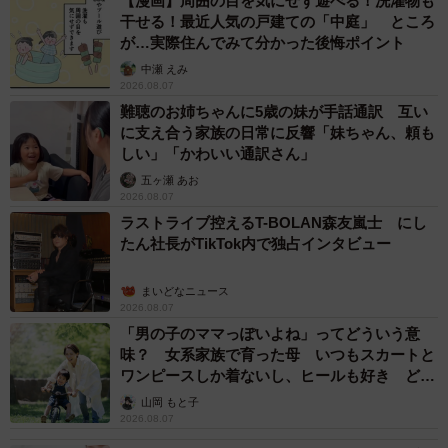
【漫画】周囲の目を気にせず遊べる！洗濯物も
干せる！最近人気の戸建ての「中庭」 ところ
が…実際住んでみて分かった後悔ポイント
中瀬 えみ
3/14
2026.08.07
難聴のお姉ちゃんに5歳の妹が手話通訳 互い
猫の当たり屋「さ、行こ！」（書き下ろしイラスト／提供：Ermineさ
に支え合う家族の日常に反響「妹ちゃん、頼も
ん）
しい」「かわいい通訳さん」
五ヶ瀬 あお
怪我がなさそうなのは良かったのですが、そのまま膝に乗
2026.08.07
って立ち上がり、喉を鳴らしながらしがみついて頬擦り
ラストライブ控えるT-BOLAN森友嵐士 にし
たん社長がTikTok内で独占インタビュー
し、下ろしても離れず、立ち上がって歩いてもぴったりつ
いてくる状態でした。周りには誰もおらず、このまま放っ
まいどなニュース
ておくのは危ないため、どうしようと思いつつ、エンジン
2026.08.07
がかかっていてうるさかったので、とりあえず車をなんと
「男の子のママっぽいよね」ってどういう意
味？ 女系家族で育った母 いつもスカートと
かしようとドアを開けました。その途端、車に飛び乗り、
ワンピースしか着ないし、ヒールも好き どの
助手席で立ち上がってフロント部分に前足を乗せながら無
へんが…
山岡 もと子
言でこっちを見てきて、あ…自分は準備万端だから、
2026.08.07
『さ、行こう！』って言ってる…なんだこいつ…ってなり