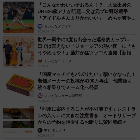
「こんなかわいい子おるん！？」大阪出身の
UHB26歳アナが話題…父は元プロ野球選手
「アイドルさんよりかわいい」「めちゃ爽や
か」
まいどなメディア
2026.08.07
世界一周中に3度も出会った運命的カップル
口では言えない「ジョージアの熱い夜」に「も
うやめぇや！」藤井が猛ツッコミ連発【新婚さ
ん】
まいどなニュース
2026.08.07
「国産マッチでもバズりたい」願いかなった！
老舗メーカーの投稿が4100万再生 他業種も
続々相乗りでミーム化へ発展
まいどなニュース調査部
2026.08.07
「即座に案内することが不可能です」レストラ
ンの入り口に大きな注意書き オートリザーブ
からの予約を拒否するお断りに賛同者続々
中将 タカノリ
2026.08.07