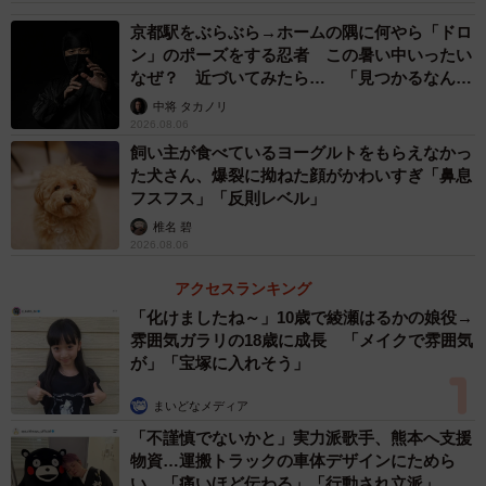
らなかったら正式にうちの子としてお迎えになるのでご安
京都駅をぶらぶら→ホームの隅に何やら「ドロ
ン」のポーズをする忍者 この暑い中いったい
心ください」とツイート。その猫愛に満ちた責任ある行動
なぜ？ 近づいてみたら… 「見つかるなんて
に、多くの絶賛の声が寄せられました。
未熟」
中将 タカノリ
2026.08.06
現在、まだ
飼い主さんは見つかっていませんが、「少しず
飼い主が食べているヨーグルトをもらえなかっ
た犬さん、爆裂に拗ねた顔がかわいすぎ「鼻息
つあちこちから連絡が来ているので助かっています」と、
フスフス」「反則レベル」
Ermineさん。
椎名 碧
2026.08.06
「ネコネコネットワーク（NNN）の仕業か！」「ニャンタ
アクセスランキング
ーネットで猫好きの家に行くのはよく聞くが、猫好きの車
「化けましたね～」10歳で綾瀬はるかの娘役→
のナンバーまで出回っているのか」と、愉快な声も寄せら
雰囲気ガラリの18歳に成長 「メイクで雰囲気
れた「可愛い当たり屋」。その”
運命的な出会いを描いた書
が」「宝塚に入れそう」
き下ろしのイラスト”
も提供してくださった、主に
まいどなメディア
HANASU動画やアニメーションを制作するマルチクリエイ
「不謹慎でないかと」実力派歌手、熊本へ支援
ター／イラストレーターの、Ermineさんにお話を伺いまし
物資…運搬トラックの車体デザインにためら
た。
い 「痛いほど伝わる」「行動され立派」