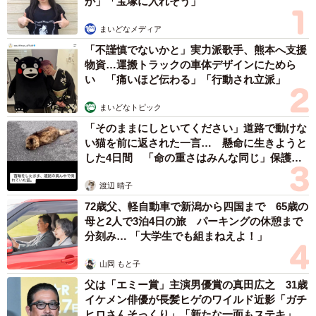
が」「宝塚に入れそう」
まいどなメディア
「不謹慎でないかと」実力派歌手、熊本へ支援
物資…運搬トラックの車体デザインにためら
い 「痛いほど伝わる」「行動され立派」
まいどなトピック
「そのままにしといてください」道路で動けな
い猫を前に返された一言… 懸命に生きようと
した4日間 「命の重さはみんな同じ」保護団
体代表の訴え
渡辺 晴子
72歳父、軽自動車で新潟から四国まで 65歳の
母と2人で3泊4日の旅 パーキングの休憩まで
分刻み… 「大学生でも組まねえよ！」
山岡 もと子
父は「エミー賞」主演男優賞の真田広之 31歳
イケメン俳優が長髪ヒゲのワイルド近影「ガチ
ヒロさんそっくり」「新たな一面もステキ」