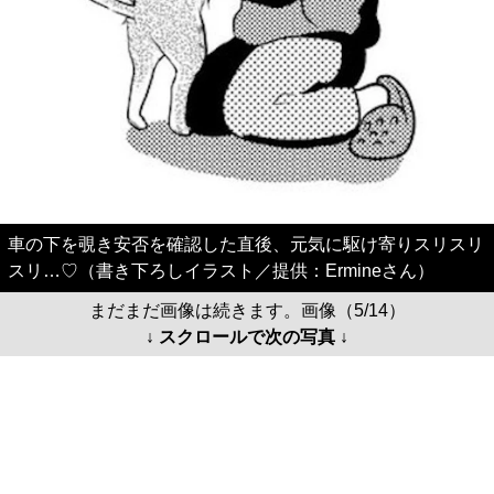
車の下を覗き安否を確認した直後、元気に駆け寄りスリスリ
スリ…♡（書き下ろしイラスト／提供：Ermineさん）
まだまだ画像は続きます。画像（5/14）
↓ スクロールで次の写真 ↓