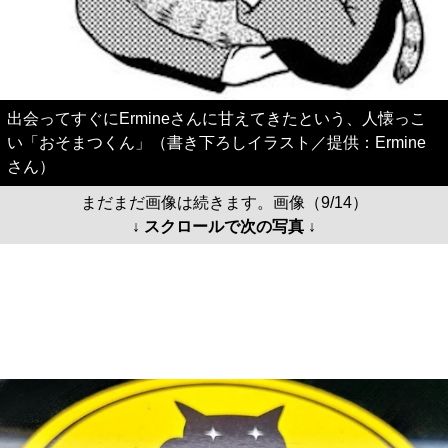
出会ってすぐにErmineさんに甘えてきたという、人懐っこ
い「おそまつくん」（書き下ろしイラスト／提供：Ermine
さん）
まだまだ画像は続きます。画像（9/14）
↓ スクロールで次の写真 ↓