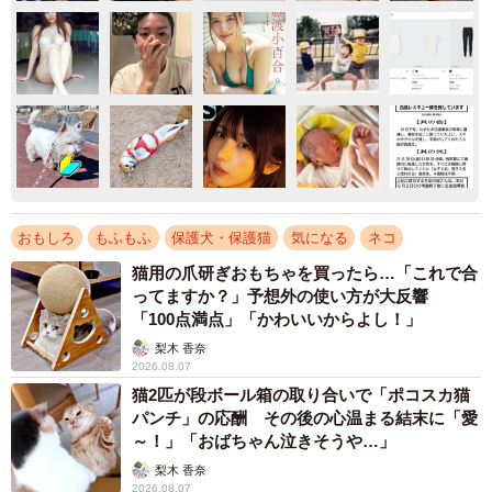
おもしろ
もふもふ
保護犬・保護猫
気になる
ネコ
猫用の爪研ぎおもちゃを買ったら…「これで合
ってますか？」予想外の使い方が大反響
「100点満点」「かわいいからよし！」
梨木 香奈
2026.08.07
猫2匹が段ボール箱の取り合いで「ポコスカ猫
パンチ」の応酬 その後の心温まる結末に「愛
～！」「おばちゃん泣きそうや…」
梨木 香奈
2026.08.07