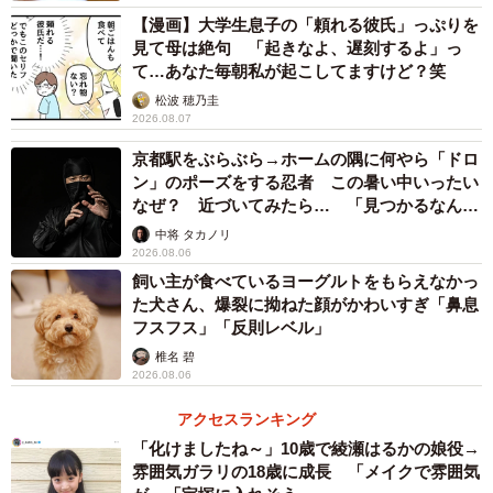
【漫画】大学生息子の「頼れる彼氏」っぷりを
見て母は絶句 「起きなよ、遅刻するよ」っ
て…あなた毎朝私が起こしてますけど？笑
松波 穂乃圭
2026.08.07
京都駅をぶらぶら→ホームの隅に何やら「ドロ
ン」のポーズをする忍者 この暑い中いったい
なぜ？ 近づいてみたら… 「見つかるなんて
未熟」
中将 タカノリ
2026.08.06
飼い主が食べているヨーグルトをもらえなかっ
た犬さん、爆裂に拗ねた顔がかわいすぎ「鼻息
フスフス」「反則レベル」
椎名 碧
2026.08.06
アクセスランキング
「化けましたね～」10歳で綾瀬はるかの娘役→
雰囲気ガラリの18歳に成長 「メイクで雰囲気