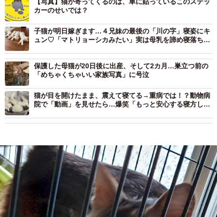
【写真】猫が寄ってくるのは、車に貼っているこのステッ
カーのせいでは？
子猫が明日嫁ぎます…４兄妹の最後の「川の字」寝姿にキ
ュン♡「マトリョーシカみたい」実は母乳を諦め寝落ちし
た！？
保護した母猫が20日後に出産、そして2カ月…巣立つ前の
「めちゃくちゃいい家族写真」に号泣
猫が目を開けたまま、震えて寝てる→重病では！？動物病
院で「動画」を見せたら…爆笑「もっと安心する寝方し
て…」