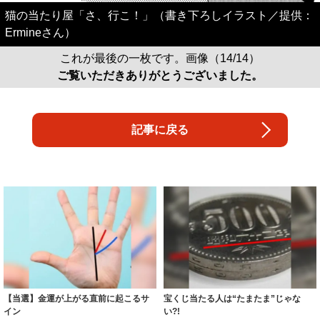
猫の当たり屋「さ、行こ！」（書き下ろしイラスト／提供：
Ermineさん）
これが最後の一枚です。画像（14/14）
ご覧いただきありがとうございました。
記事に戻る
【当選】金運が上がる直前に起こるサ
宝くじ当たる人は“たまたま”じゃな
イン
い?!