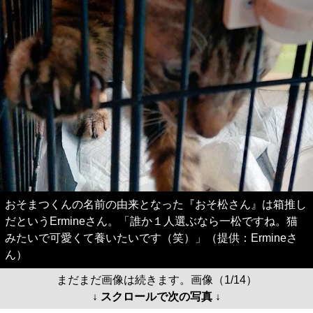
おそまつくんの名前の由来となった『おそ松さん』は箱推し
だというErmineさん。「誰か１人選ぶなら一松ですね。猫
みたいで可愛くて養いたいです（笑）」（提供：Ermineさ
ん）
まだまだ画像は続きます。画像（1/14）
↓ スクロールで次の写真 ↓