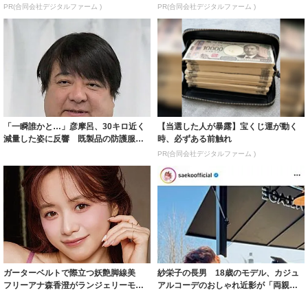
PR(合同会社デジタルファーム )
PR(合同会社デジタルファーム )
「一瞬誰かと…」彦摩呂、30キロ近く
【当選した人が暴露】宝くじ運が動く
減量した姿に反響 既製品の防護服が
時、必ずある前触れ
着られると...
PR(合同会社デジタルファーム )
ガーターベルトで際立つ妖艶脚線美
紗栄子の長男 18歳のモデル、カジュ
フリーアナ森香澄がランジェリーモデ
アルコーデのおしゃれ近影が「両親の
ルに ｢PE...
いいとこ取...