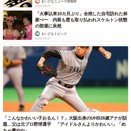
まいどなニュース情報部
2026.08.07
「火事以来10カ月ぶり」全焼した自宅訪れた林
家ぺー 内装も壁も取り払われスケルトン状態
の部屋に呆然
まいどなトピック
2026.08.07
「こんなかわいい子おるん！？」大阪出身のUHB26歳アナが話
題…父は元プロ野球選手 「アイドルさんよりかわいい」「め
ちゃ爽やか」