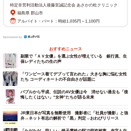
特定非営利活動法人後藤至誠記念会 あさかの杜クリニック
とにかく「9」にこだわり、現在9人のファイナリストを
福島県 郡山市
募集中。応募資格は「39歳まで」だが、銚子電鉄では銚子
アルバイト・パート：時給1,035円～1,100円
名産の鯖にちなみ、鯖をデザインしたヘッドマークを掲げ
た「サバヨミ号」を運行していることもあり、「サバ読み
Sponsored by
もいろいろありにしましょう！！」と同電鉄の竹本勝紀社
長。
おすすめニュース
副業で「ＡＶ女優」を選ぶ女性が増えている 銀行員、生
保レディたちの生の声
最終審査は、銚子市の飯沼観音で行い、9人のファイナリ
ストが自ら泣ける話を披露して涙を流す。審査員は、寺井
「ワンピース着てデブって言われた」大きな胸に悩む女性
さんや竹本社長、グラビア写真家の山岸伸さん、飯沼観音
たち コーディネートの不自由さが話題に
と圓福寺の平幡照正住職ら9人。誰しも泣くとメークは落ち
バブルから平成、伝説のAV女優は今 消せない過去も「後
るわ、鼻水は出るわ、頑張って取り繕っても素が出てしま
悔したくはない」“女神”たちが語る未来
う場面だけに、審査にあたっては「涙は内面を映す鏡。い
わゆる“外見の美しさ”だけではない魅力がカギになる」（寺
JR東日本が写真を無断使用 撮影者に「社員が撮影」と強
弁→ネット有志の解析で「黒」判定→おわびリリース
井さん）という。当日銚子電鉄の商品3900円以上を購入し
た人も投票権をもらえ、合計得点で選考する。
「ただただ、悲しい」銚子電鉄の駅で窃盗被害、赤字も自