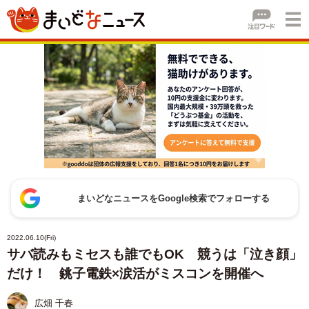
まいどなニュースをGoogle検索でフォローする
2022.06.10(Fri)
サバ読みもミセスも誰でもOK 競うは「泣き顔」
だけ！ 銚子電鉄×涙活がミスコンを開催へ
広畑 千春