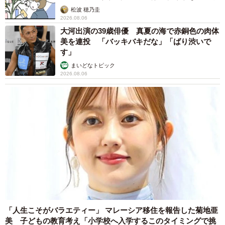
松波 穂乃圭
2026.08.06
大河出演の39歳俳優 真夏の海で赤銅色の肉体
美を連投 「バッキバキだな」「ばり渋いで
す」
まいどなトピック
2026.08.06
「人生こそがバラエティー」 マレーシア移住を報告した菊地亜
美 子どもの教育考え「小学校へ入学するこのタイミングで挑