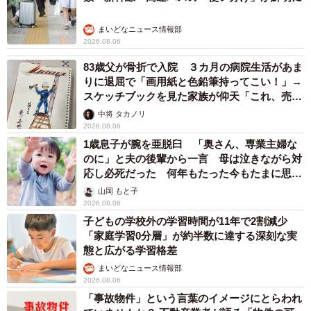
まいどなニュース情報部
2026.08.06
83歳父が骨折で入院 ３カ月の病院生活があま
りに退屈で「画用紙と色鉛筆持ってこい！」→
スケッチブックを見た家族が仰天「これ、売れ
ますよ…」
中将 タカノリ
2026.08.06
1歳息子が腕を亜脱臼 「奥さん、専業主婦な
のに」と夫の後輩から一言 母は泣きながら対
応し必死だった 何年もたった今もたまに思い
出し…
山岡 もと子
2026.08.06
子どもの学校外の学習時間が11年で2割減少
「家庭学習0分層」が約半数に達する深刻な実
態と広がる学習格差
まいどなニュース情報部
2026.08.06
「事故物件」という言葉のイメージにとらわれ