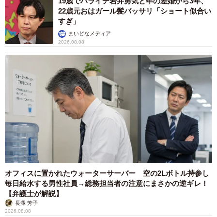
19歳でハライチ岩井勇気と年の差婚から3年、
22歳元おはガール髪バッサリ「ショート似合い
すぎ」
まいどなメディア
2026.08.08
オフィスに置かれたウォーターサーバー 空の2Lボトル持参し
毎日給水する男性社員→総務担当者の注意にまさかの逆ギレ！
【弁護士が解説】
長澤 芳子
2026.08.08