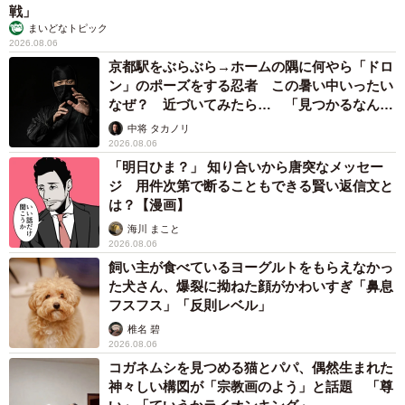
戦」
まいどなトピック
2026.08.06
京都駅をぶらぶら→ホームの隅に何やら「ドロ
ン」のポーズをする忍者 この暑い中いったい
なぜ？ 近づいてみたら… 「見つかるなんて
未熟」
中将 タカノリ
2026.08.06
「明日ひま？」 知り合いから唐突なメッセー
ジ 用件次第で断ることもできる賢い返信文と
は？【漫画】
海川 まこと
2026.08.06
飼い主が食べているヨーグルトをもらえなかっ
た犬さん、爆裂に拗ねた顔がかわいすぎ「鼻息
フスフス」「反則レベル」
椎名 碧
2026.08.06
コガネムシを見つめる猫とパパ、偶然生まれた
神々しい構図が「宗教画のよう」と話題 「尊