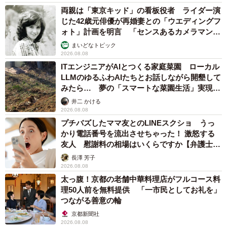
両親は「東京キッド」の看板役者 ライダー演
じた42歳元俳優が再婚妻との「ウエディングフ
ォト」計画を明言 「センスあるカメラマン求
む」
まいどなトピック
2026.08.08
ITエンジニアがAIとつくる家庭菜園 ローカル
LLMのゆるふわAIたちとお話しながら開墾して
みたら… 夢の「スマートな菜園生活」実現な
るか
井二 かける
2026.08.08
プチバズしたママ友とのLINEスクショ うっ
かり電話番号を流出させちゃった！ 激怒する
友人 慰謝料の相場はいくらですか【弁護士が
解説】
長澤 芳子
2026.08.08
太っ腹！京都の老舗中華料理店がフルコース料
理50人前を無料提供 「一市民としてお礼を」
つながる善意の輪
京都新聞社
2026.08.08