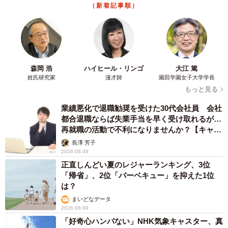
（新着記事順）
森岡 浩
ハイヒール・リンゴ
大江 篤
姓氏研究家
漫才師
園田学園女子大学学長
もっと見る
業績悪化で退職勧奨を受けた30代会社員 会社
都合退職ならば失業手当を早く受け取れるが…
再就職の活動で不利になりませんか？【キャリ
アカウンセラーが解説】
長澤 芳子
2026.08.09
正直しんどい夏のレジャーランキング、3位
「帰省」、2位「バーベキュー」を抑えた1位
は？
まいどなデータ
2026.08.09
「好奇心ハンパない」NHK気象キャスター、真