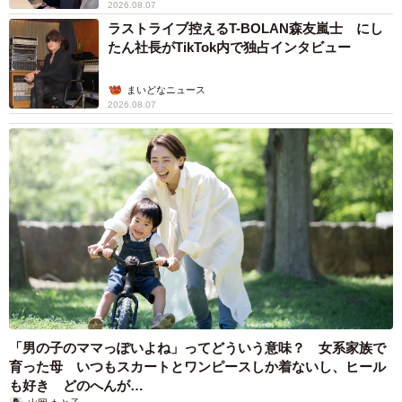
2026.08.07
ラストライブ控えるT-BOLAN森友嵐士 にし
たん社長がTikTok内で独占インタビュー
まいどなニュース
2026.08.07
「男の子のママっぽいよね」ってどういう意味？ 女系家族で
育った母 いつもスカートとワンピースしか着ないし、ヒール
も好き どのへんが…