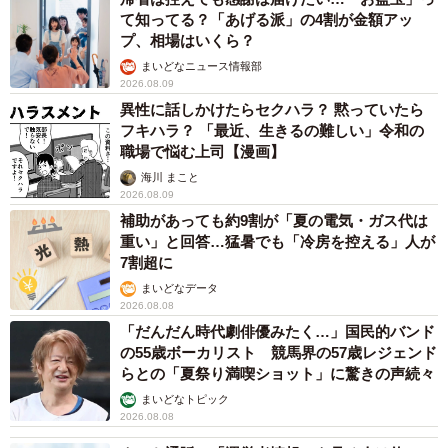
て知ってる？「あげる派」の4割が金額アッ
プ、相場はいくら？
まいどなニュース情報部
2026.08.09
異性に話しかけたらセクハラ？ 黙っていたら
フキハラ？ 「最近、生きるの難しい」令和の
職場で悩む上司【漫画】
海川 まこと
2026.08.09
補助があっても約9割が「夏の電気・ガス代は
重い」と回答…猛暑でも「冷房を控える」人が
7割超に
まいどなデータ
2026.08.08
「だんだん時代劇俳優みたく…」国民的バンド
の55歳ボーカリスト 競馬界の57歳レジェンド
らとの「夏祭り満喫ショット」に驚きの声続々
まいどなトピック
2026.08.08