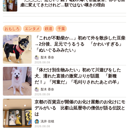
虐に変えてきたけれど…額ではない嘆きの理由
おもしろ
エンタメ
鉄道
千葉
「これが不動柴か…」初めて外を散歩した豆柴
→2分後、足元でうるうる 「かわいすぎる」
「ぬいぐるみみたい」
梨木 香奈
2026.08.09
「体だけ別生物みたい」初めて川遊びをした
犬、濡れた直後の激変ぶりが話題 「新種
だ！」「河童だ」「毛刈りされたあとの羊」
3/4
梨木 香奈
審査員を務めるグラビア写真の巨匠、山岸伸さん（提供）
2026.08.09
京都の百貨店が開催のお化け屋敷のお化けにモ
グランプリ（1人）には「銚電感涙大使」の称号を授与。
デルがいる 比叡山延暦寺の僧侶が語る伝説と
は
ファイナリストには、山岸さんが銚子電鉄の電車や駅舎内
浅井 佳穂
などで泣き顔を撮影した「泣き写真集」に登場してもらう
2026.08.08