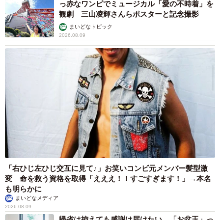
っ赤なワンピでミュージカル「愛の不時着」を
観劇 三山凌輝さんらポスターと記念撮影
まいどなトピック
2026.08.09
「右ひじ左ひじ交互に見て♪」お笑いコンビ元メンバー髪型激
変 命を救う資格を取得「えええ！！すごすぎます！」→本名
も明らかに
まいどなメディア
2026.08.09
帰省は控えても感謝は届けたい…「お盆玉」っ