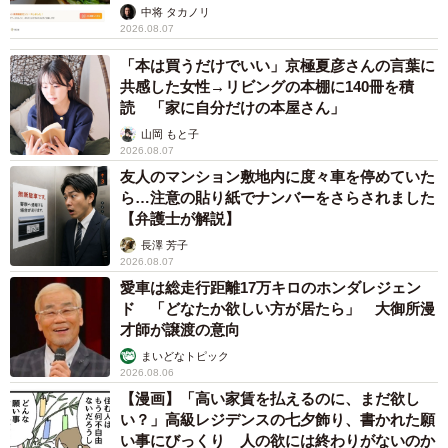
中将 タカノリ
2026.08.07
「本は買うだけでいい」京極夏彦さんの言葉に
共感した女性→リビングの本棚に140冊を積
読 「家に自分だけの本屋さん」
山岡 もと子
2026.08.07
友人のマンション敷地内に度々車を停めていた
ら…注意の貼り紙でナンバーをさらされました
【弁護士が解説】
長澤 芳子
2026.08.07
愛車は総走行距離17万キロのホンダレジェン
ド 「どなたか欲しい方が居たら」 大御所漫
才師が譲渡の意向
まいどなトピック
2026.08.06
【漫画】「高い家賃を払えるのに、まだ欲し
い？」高級レジデンスの七夕飾り、書かれた願
い事にびっくり 人の欲には終わりがないのか