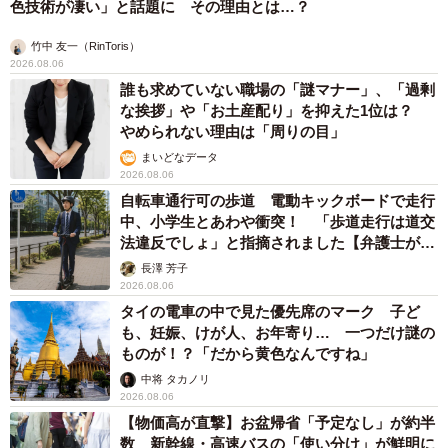
色技術が凄い」と話題に その理由とは…？
竹中 友一（RinToris）
2026.08.06
誰も求めていない職場の「謎マナー」、「過剰
な挨拶」や「お土産配り」を抑えた1位は？
やめられない理由は「周りの目」
まいどなデータ
2026.08.06
自転車通行可の歩道 電動キックボードで走行
中、小学生とあわや衝突！ 「歩道走行は道交
法違反でしょ」と指摘されました【弁護士が解
説】
長澤 芳子
2026.08.06
タイの電車の中で見た優先席のマーク 子ど
も、妊娠、けが人、お年寄り… 一つだけ謎の
ものが！？「だから黄色なんですね」
中将 タカノリ
2026.08.06
【物価高が直撃】お盆帰省「予定なし」が約半
数 新幹線・高速バスの「使い分け」が鮮明に