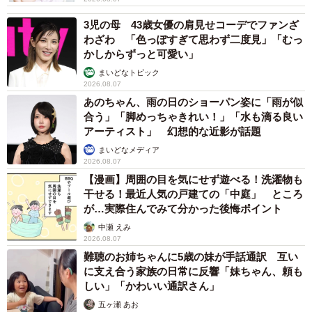
3児の母 43歳女優の肩見せコーデでファンざ
わざわ 「色っぽすぎて思わず二度見」「むっ
かしからずっと可愛い」
まいどなトピック
2026.08.07
あのちゃん、雨の日のショーパン姿に「雨が似
合う」「脚めっちゃきれい！」「水も滴る良い
アーティスト」 幻想的な近影が話題
まいどなメディア
2026.08.07
【漫画】周囲の目を気にせず遊べる！洗濯物も
干せる！最近人気の戸建ての「中庭」 ところ
が…実際住んでみて分かった後悔ポイント
中瀬 えみ
2026.08.07
難聴のお姉ちゃんに5歳の妹が手話通訳 互い
に支え合う家族の日常に反響「妹ちゃん、頼も
しい」「かわいい通訳さん」
五ヶ瀬 あお