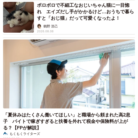
ボロボロで不細工なおじいちゃん猫に一目惚
れ エイズだし手がかかるけど…おうちで暮ら
すと「おじ猫」だって可愛くなったよ！
鶴野 浩己
2026.08.08
「夏休みはたくさん働いてほしい」と職場から頼まれた高2息
子 バイトで稼ぎすぎると扶養を外れて税金や保険料が上が
る？【FPが解説】
もくもくライターズ