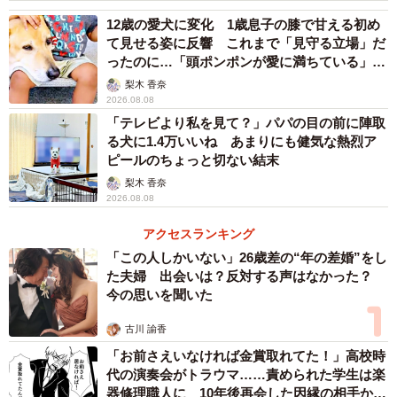
ほか、まずい棒第10弾「めんたい味」1年分プレゼント（9
12歳の愛犬に変化 1歳息子の膝で甘える初め
人）▽銚子を舞台にした映画「散歩屋ケンちゃん」（主
て見せる姿に反響 これまで「見守る立場」だ
演：いしだ壱成、監督：寺井広樹）にて泣き顔出演（1人）
ったのに…「頭ポンポンが愛に満ちている」
「尊…」
▽「赤の他人の証明写真」ガチャに登場できる権利 （1
梨木 香奈
2026.08.08
人）▽銚子電鉄制作のYoutubeドラマに出演 （1人）―との
「テレビより私を見て？」パパの目の前に陣取
特典がある。
る犬に1.4万いいね あまりにも健気な熱烈ア
ピールのちょっと切ない結末
応募は、6月19日まで。涙活事務局にプロフィールと写真
梨木 香奈
2026.08.08
を送る。1次審査は6月24日に結果発表。
アクセスランキング
「この人しかいない」26歳差の“年の差婚”をし
た夫婦 出会いは？反対する声はなかった？
今の思いを聞いた
古川 諭香
「お前さえいなければ金賞取れてた！」高校時
代の演奏会がトラウマ……責められた学生は楽
器修理職人に 10年後再会した因縁の相手から