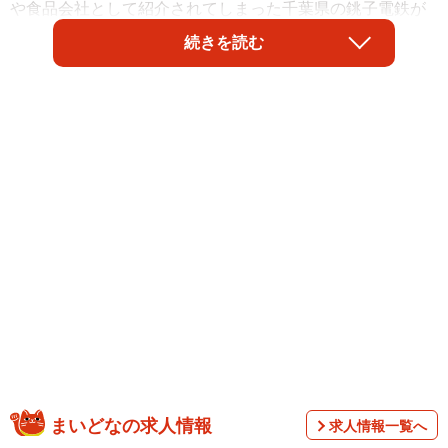
や食品会社として紹介されてしまった千葉県の銚子電鉄が
乗り出した。競ってもらうのは「泣き顔」でその名も「ミ
続きを読む
ス・ティアーズ」。ちなみに「年齢のサバ読みもミセス
も、どんな人でもアリ」だという。
コラボした、泣いて心のデトックスを図る「涙活」のプ
まいどなの求人情報
求人情報一覧へ
ロデューサーで銚子電鉄の看板商品「まずい棒」発案者で