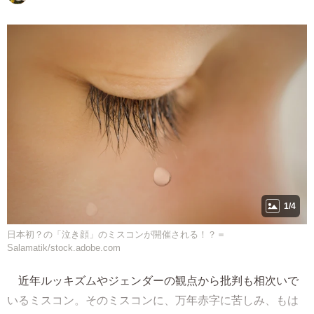
1/4
日本初？の「泣き顔」のミスコンが開催される！？＝
Salamatik/stock.adobe.com
近年ルッキズムやジェンダーの観点から批判も相次いで
いるミスコン。そのミスコンに、万年赤字に苦しみ、もは