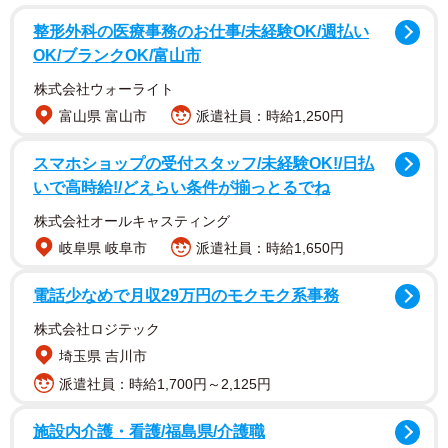
もある寺井広樹さんによると、銚子電鉄の創業99年と涙活9
整形外科の医療事務のお仕事/未経験OK/週払い
年に合わせた企画。「泣」の音読みの「キュウ」にこじつ
OK/ブランクOK/富山市
け、7月（な）9日（く）の「泣く日」に最終審査を開催す
株式会社ウォーライト
るという。
富山県 富山市
派遣社員：時給1,250円
スマホショップの受付スタッフ/未経験OK!/日払
いで高時給!/どえらい条件が揃っとるでね
株式会社オールキャスティング
岐阜県 岐阜市
派遣社員：時給1,650円
電話少なめで月収29万円のモクモク系事務
株式会社ロジテック
埼玉県 吉川市
2/4
派遣社員：時給1,700円～2,125円
ミス・ティアーズの特設ページ
施設内介護・看護/福島県/介護職