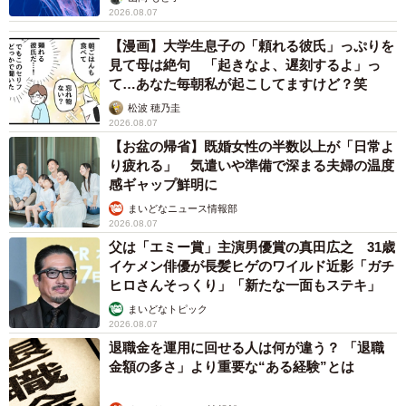
2026.08.07
【漫画】大学生息子の「頼れる彼氏」っぷりを
見て母は絶句 「起きなよ、遅刻するよ」っ
て…あなた毎朝私が起こしてますけど？笑
松波 穂乃圭
2026.08.07
【お盆の帰省】既婚女性の半数以上が「日常よ
り疲れる」 気遣いや準備で深まる夫婦の温度
感ギャップ鮮明に
まいどなニュース情報部
2026.08.07
父は「エミー賞」主演男優賞の真田広之 31歳
イケメン俳優が長髪ヒゲのワイルド近影「ガチ
ヒロさんそっくり」「新たな一面もステキ」
まいどなトピック
2026.08.07
退職金を運用に回せる人は何が違う？ 「退職
金額の多さ」より重要な“ある経験”とは