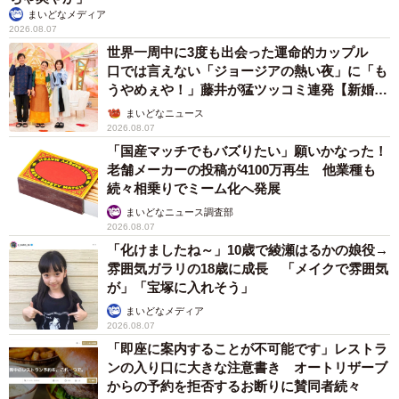
まいどなメディア
2026.08.07
世界一周中に3度も出会った運命的カップル
口では言えない「ジョージアの熱い夜」に「も
うやめぇや！」藤井が猛ツッコミ連発【新婚さ
ん】
まいどなニュース
2026.08.07
「国産マッチでもバズりたい」願いかなった！
老舗メーカーの投稿が4100万再生 他業種も
続々相乗りでミーム化へ発展
まいどなニュース調査部
2026.08.07
「化けましたね～」10歳で綾瀬はるかの娘役→
雰囲気ガラリの18歳に成長 「メイクで雰囲気
が」「宝塚に入れそう」
まいどなメディア
2026.08.07
「即座に案内することが不可能です」レストラ
ンの入り口に大きな注意書き オートリザーブ
からの予約を拒否するお断りに賛同者続々