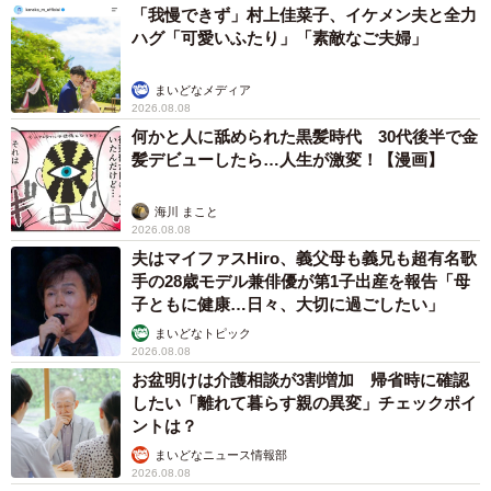
「我慢できず」村上佳菜子、イケメン夫と全力
ハグ「可愛いふたり」「素敵なご夫婦」
まいどなメディア
2026.08.08
何かと人に舐められた黒髪時代 30代後半で金
髪デビューしたら…人生が激変！【漫画】
海川 まこと
2026.08.08
夫はマイファスHiro、義父母も義兄も超有名歌
手の28歳モデル兼俳優が第1子出産を報告「母
子ともに健康…日々、大切に過ごしたい」
まいどなトピック
2026.08.08
お盆明けは介護相談が3割増加 帰省時に確認
したい「離れて暮らす親の異変」チェックポイ
ントは？
まいどなニュース情報部
2026.08.08