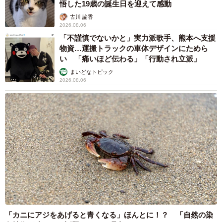
悟した19歳の誕生日を迎えて感動
古川 諭香
2026.08.06
「不謹慎でないかと」実力派歌手、熊本へ支援
物資…運搬トラックの車体デザインにためら
い 「痛いほど伝わる」「行動され立派」
まいどなトピック
2026.08.06
「カニにアジをあげると青くなる」ほんとに！？ 「自然の染