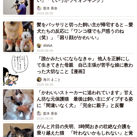
い」「ていうかライオンキング」
梨木 香奈
2026.08.06
髪をバッサリと切った飼い主が帰宅すると→愛
犬たちの反応に「ワンコ様でも戸惑うのね
（笑）」「困り顔がかわいい」
ANNA
2026.08.06
「誰かみたいにならなきゃ」 他人を正解にし
て生きてきた母親 自己主張が苦手な娘に教わ
った大切なこと【漫画】
海川 まこと
2026.08.06
「かわいいストーカーに追われています」甘え
ん坊な元保護猫 最後は飼い主にダイブする姿
に「間違いなく犬」「完全に親子」と反響
梨木 香奈
2026.08.06
がんと片目の失明、3時間おきの壮絶な介護を
乗り越えた猫 「叶わないかもしれない」と覚