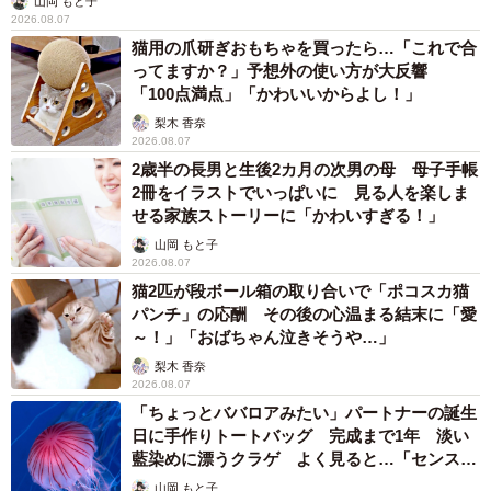
山岡 もと子
2026.08.07
猫用の爪研ぎおもちゃを買ったら…「これで合
ってますか？」予想外の使い方が大反響
「100点満点」「かわいいからよし！」
梨木 香奈
2026.08.07
2歳半の長男と生後2カ月の次男の母 母子手帳
2冊をイラストでいっぱいに 見る人を楽しま
せる家族ストーリーに「かわいすぎる！」
山岡 もと子
2026.08.07
猫2匹が段ボール箱の取り合いで「ポコスカ猫
パンチ」の応酬 その後の心温まる結末に「愛
～！」「おばちゃん泣きそうや…」
梨木 香奈
2026.08.07
「ちょっとババロアみたい」パートナーの誕生
日に手作りトートバッグ 完成まで1年 淡い
藍染めに漂うクラゲ よく見ると…「センスす
ごい」
山岡 もと子