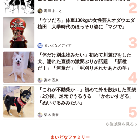
思わぬ申し出【漫画】
海川 まこと
2/4
「ウソだろ」体重130kgの女性芸人オダウエダ
植田 大学時代のほっそり姿に「マジで」
ミス・ティアーズの特設ページ
詳細は涙活事務局「ミス・ティアーズ」サイト
まいどなメディア
→
https://ruikatsu.com/misstears/
「体だけ別生物みたい」初めて川遊びをした
応募アドレス info@ruikatsu.com
犬、濡れた直後の激変ぶりが話題 「新種
だ！」「河童だ」「毛刈りされたあとの羊」
梨木 香奈
「これが不動柴か…」初めて外を散歩した豆柴
→2分後、足元でうるうる 「かわいすぎる」
「ぬいぐるみみたい」
梨木 香奈
６位以降を見る
まいどなファミリー