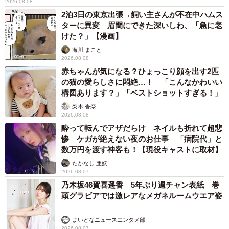
2026.08.08
2泊3日の東京出張→飼い主さんが不在中ハムス
ターに異変 眉間にできた深いしわ、「急に老
けた？」【漫画】
海川 まこと
2026.08.08
赤ちゃんが気になる？ひょっこり顔を出す2匹
の猫の愛らしさに悶絶…！ 「こんなかわいい
構図あります？」「ベストショットすぎる！」
梨木 香奈
2026.08.08
酔って転んでアザだらけ ネイルも折れて超悲
惨 ケガが絶えない夜のお仕事 「病院代」と
数万円を渡す神客も！【現役キャストに取材】
たかなし 亜妖
2026.08.07
乃木坂46賀喜遥香 5年ぶり週チャン表紙 巻
頭グラビアでは激レアなメガネルームウエア姿
まいどなニュースエンタメ部
2026.08.07