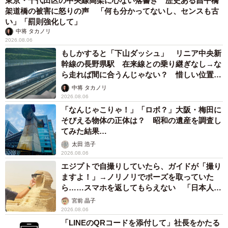
東京・千代田区の中央線高架に心ない落書き 歴史ある昌平橋
架道橋の被害に怒りの声 「何も分かってないし、センスも古
い」「罰則強化して」
中将 タカノリ
2026.08.06
もしかすると「下山ダッシュ」 リニア中央新
幹線の長野県駅 在来線との乗り継ぎなし→な
ら走れば間に合うんじゃない？ 惜しい位置関
係が反響
中将 タカノリ
2026.08.06
「なんじゃこりゃ！」「ロボ？」大阪・梅田に
そびえる物体の正体は？ 昭和の遺産を調査し
てみた結果…
太田 浩子
2026.08.06
エジプトで自撮りしていたら、ガイドが「撮り
ますよ！」→ノリノリでポーズを取っていた
ら……スマホを返してもらえない 「日本人は
カモ代表かも」「私は6時間で3万円払った」
宮前 晶子
2026.08.06
「LINEのQRコードを添付して」社長をかたる