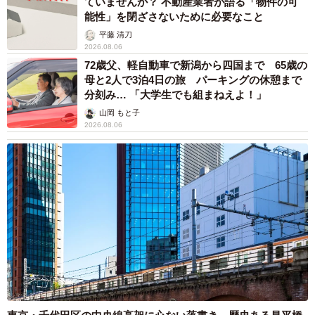
ていませんか？ 不動産業者が語る「物件の可
能性」を閉ざさないために必要なこと
平藤 清刀
2026.08.06
72歳父、軽自動車で新潟から四国まで 65歳の
母と2人で3泊4日の旅 パーキングの休憩まで
分刻み… 「大学生でも組まねえよ！」
山岡 もと子
2026.08.06