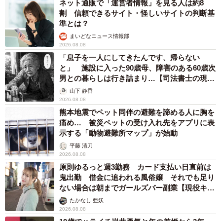
ネット通販で「運営者情報」を見る人は約8
割 信頼できるサイト・怪しいサイトの判断基
準とは？
まいどなニュース情報部
2026.08.08
「息子を一人にしてきたんです、帰らない
と」 施設に入った90歳母、障害のある60歳次
男との暮らしは行き詰まり…【司法書士の現場
から】
山下 静香
2026.08.08
熊本地震でペット同伴の避難を諦める人に胸を
痛め… 被災ペットの受け入れ先をアプリに表
示する「動物避難所マップ」が始動
平藤 清刀
2026.08.08
原則ゆるっと週3勤務 カード支払い日直前は
鬼出勤 借金に追われる風俗嬢 それでも足り
ない場合は朝までガールズバー副業【現役キャ
ストに取材】
たかなし 亜妖
2026.08.08