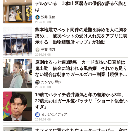
デルがいる 比叡山延暦寺の僧侶が語る伝説と
は
浅井 佳穂
2026.08.08
熊本地震でペット同伴の避難を諦める人に胸を
痛め… 被災ペットの受け入れ先をアプリに表
示する「動物避難所マップ」が始動
平藤 清刀
2026.08.08
原則ゆるっと週3勤務 カード支払い日直前は
鬼出勤 借金に追われる風俗嬢 それでも足り
ない場合は朝までガールズバー副業【現役キャ
ストに取材】
たかなし 亜妖
2026.08.08
19歳でハライチ岩井勇気と年の差婚から3年、
22歳元おはガール髪バッサリ「ショート似合い
すぎ」
まいどなメディア
2026.08.08
オフィスに置かれたウォーターサーバー 空の