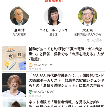
（新着記事順）
森岡 浩
ハイヒール・リンゴ
大江 篤
姓氏研究家
漫才師
園田学園女子大学学長
もっと見る
補助があっても約9割が「夏の電気・ガス代は
重い」と回答…猛暑でも「冷房を控える」人が
7割超に
まいどなデータ
2026.08.08
「だんだん時代劇俳優みたく…」国民的バンド
の55歳ボーカリスト 競馬界の57歳レジェンド
らとの「夏祭り満喫ショット」に驚きの声続々
まいどなトピック
2026.08.08
ネット通販で「運営者情報」を見る人は約8
割 信頼できるサイト・怪しいサイトの判断基