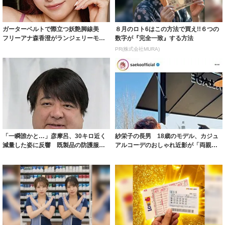
ガーターベルトで際立つ妖艶脚線美
８月のロト6はこの方法で買え!!６つの
フリーアナ森香澄がランジェリーモデ
数字が『完全一致』する方法
ルに ｢PE...
PR(株式会社MURA)
「一瞬誰かと…」彦摩呂、30キロ近く
紗栄子の長男 18歳のモデル、カジュ
減量した姿に反響 既製品の防護服が
アルコーデのおしゃれ近影が「両親の
着られると...
いいとこ取...