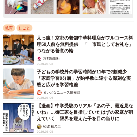
教育
しごと
太っ腹！京都の老舗中華料理店がフルコース料
理50人前を無料提供 「一市民としてお礼を」
つながる善意の輪
京都新聞社
2026.08.08
子どもの学校外の学習時間が11年で2割減少
「家庭学習0分層」が約半数に達する深刻な実
態と広がる学習格差
まいどなニュース情報部
2026.08.06
【漫画】中学受験のリアル「あの子、最近見な
いね」…御三家を目指していたはずの家庭が消
えていく 限界を迎えた子を目の当りに
松波 穂乃圭
2026.08.05