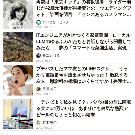
両親は「東京キッド」の看板役者 ライダー演
じた42歳元俳優が再婚妻との「ウエディングフ
ォト」計画を明言 「センスあるカメラマン求
む」
まいどなトピック
2026.08.08
ITエンジニアがAIとつくる家庭菜園 ローカル
LLMのゆるふわAIたちとお話しながら開墾して
みたら… 夢の「スマートな菜園生活」実現な
るか
井二 かける
2026.08.08
プチバズしたママ友とのLINEスクショ うっ
かり電話番号を流出させちゃった！ 激怒する
友人 慰謝料の相場はいくらですか【弁護士が
解説】
長澤 芳子
2026.08.08
「テレビより私を見て？」パパの目の前に陣取
る犬に1.4万いいね あまりにも健気な熱烈ア
ピールのちょっと切ない結末
梨木 香奈
2026.08.08