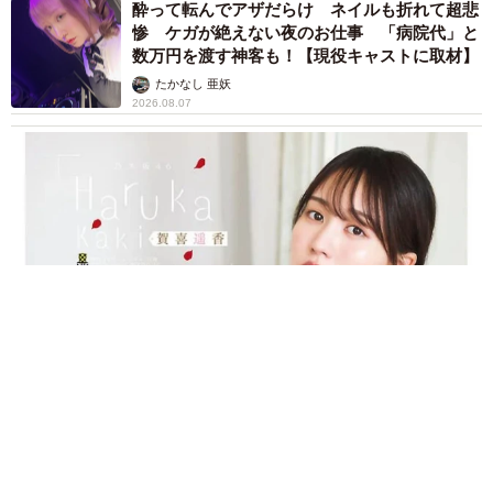
酔って転んでアザだらけ ネイルも折れて超悲
惨 ケガが絶えない夜のお仕事 「病院代」と
数万円を渡す神客も！【現役キャストに取材】
たかなし 亜妖
2026.08.07
乃木坂46賀喜遥香 5年ぶり週チャン表紙 巻頭グラビアでは
激レアなメガネルームウエア姿
まいどなニュースエンタメ部
2026.08.07