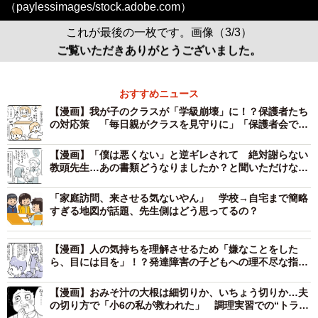
（paylessimages/stock.adobe.com）
これが最後の一枚です。画像（3/3）
ご覧いただきありがとうございました。
おすすめニュース
【漫画】我が子のクラスが「学級崩壊」に！？保護者たち
の対応策 「毎日親がクラスを見守りに」「保護者会でク
ラス分割提案」
【漫画】「僕は悪くない」と逆ギレされて 絶対謝らない
教頭先生…あの書類どうなりましたか？と聞いただけなの
に
「家庭訪問、来させる気ないやん」 学校→自宅まで簡略
すぎる地図が話題、先生側はどう思ってるの？
【漫画】人の気持ちを理解させるため「嫌なことをした
ら、目には目を」！？発達障害の子どもへの理不尽な指導
に衝撃
【漫画】おみそ汁の大根は細切りか、いちょう切りか…夫
の切り方で「小6の私が救われた」 調理実習での“トラウ