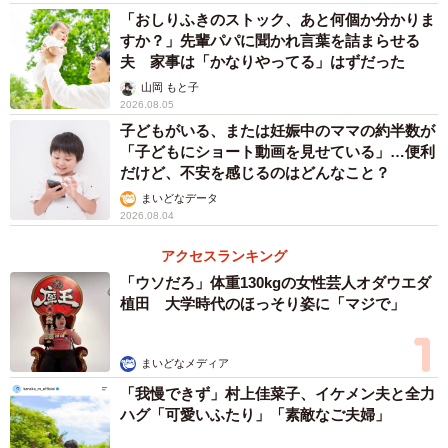
「おしりふきのストック、あと何個か分かりま
すか？」先輩パパに聞かれ言葉を詰まらせる
夫 家事は「かなりやってる」はずだった
山岡 もと子
2026.08.05
子どもがいる、または妊娠中のママの約半数が
「子どもにショート動画を見せている」…便利
だけど、不安を感じるのはどんなこと？
まいどなデータ
2026.08.04
アクセスランキング
「ウソだろ」体重130kgの女性芸人オダウエダ
植田 大学時代のほっそり姿に「マジで」
まいどなメディア
「我慢できず」村上佳菜子、イケメン夫と全力
ハグ「可愛いふたり」「素敵なご夫婦」