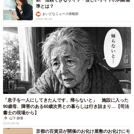
準とは？
まいどなニュース情報部
2026.08.08
「息子を一人にしてきたんです、帰らないと」 施設に入った
90歳母、障害のある60歳次男との暮らしは行き詰まり…【司法
書士の現場から】
山下 静香
2026.08.08
京都の百貨店が開催のお化け屋敷のお化けにモ