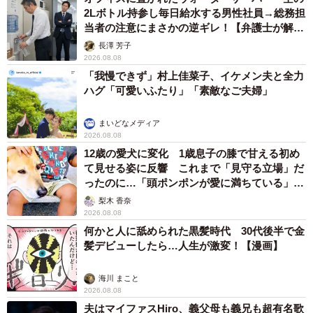
2Lボトル持参し毎日給水する男性社員→総務担
当者の注意にまさかの逆ギレ！【弁護士が解
説】
長澤 芳子
2026.08.08
「我慢できず」村上佳菜子、イケメン夫と全力
ハグ「可愛いふたり」「素敵なご夫婦」
まいどなメディア
2026.08.08
12歳の愛犬に変化 1歳息子の膝で甘える初め
て見せる姿に反響 これまで「見守る立場」だ
ったのに…「頭ポンポンが愛に満ちている」
「尊…」
梨木 香奈
2026.08.08
何かと人に舐められた黒髪時代 30代後半で金
髪デビューしたら…人生が激変！【漫画】
海川 まこと
2026.08.08
夫はマイファスHiro、義父母も義兄も超有名歌