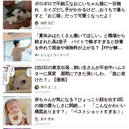
ボロボロで不細工なおじいちゃん猫に一目惚
れ エイズだし手がかかるけど…おうちで暮ら
すと「おじ猫」だって可愛くなったよ！
鶴野 浩己
2026.08.08
「夏休みはたくさん働いてほしい」と職場から
頼まれた高2息子 バイトで稼ぎすぎると扶養
を外れて税金や保険料が上がる？【FPが解
説】
もくもくライターズ
2026.08.08
2泊3日の東京出張→飼い主さんが不在中ハムス
ターに異変 眉間にできた深いしわ、「急に老
けた？」【漫画】
海川 まこと
2026.08.08
赤ちゃんが気になる？ひょっこり顔を出す2匹
の猫の愛らしさに悶絶…！ 「こんなかわいい
構図あります？」「ベストショットすぎる！」
梨木 香奈
2026.08.08