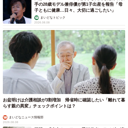
手の28歳モデル兼俳優が第1子出産を報告「母
子ともに健康…日々、大切に過ごしたい」
まいどなトピック
2026.08.08
お盆明けは介護相談が3割増加 帰省時に確認したい「離れて暮
らす親の異変」チェックポイントは？
まいどなニュース情報部
2026.08.08