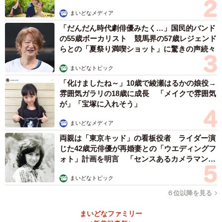
まいどなメディア
「だんだん時代劇俳優みたく…」国民的バンド
の55歳ボーカリスト 競馬界の57歳レジェンド
らとの「夏祭り満喫ショット」に驚きの声続々
まいどなトピック
「化けましたね～」10歳で綾瀬はるかの娘役→
雰囲気ガラリの18歳に成長 「メイクで雰囲気
が」「宝塚に入れそう」
まいどなメディア
両親は「東京キッド」の看板役者 ライダー演
じた42歳元俳優が再婚妻との「ウエディングフ
ォト」計画を明言 「センスあるカメラマン求
む」
まいどなトピック
６位以降を見る
まいどなファミリー