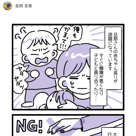
長岡 杏果