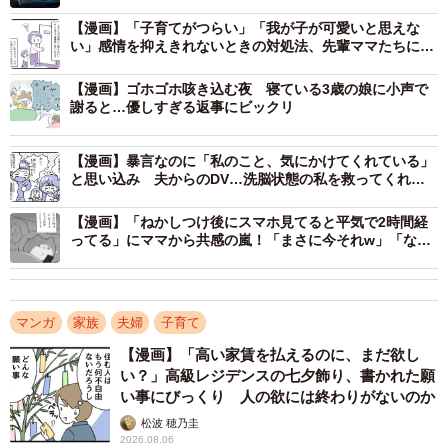
り」「数々の暴言いただいていました」
【漫画】「子育てがつらい」「我が子が可愛いと思えな
い」感情を抑えきれないときの対処法、先輩ママたちに聞
いてみた
【漫画】ゴホゴホ咳き込む夜 寝ている3歳の娘に小声で
謝ると…優しすぎる返事にビックリ
【漫画】暴言なのに「私のこと、気にかけてくれている」
と思い込み 夫からのDV…洗脳状態の私を救ってくれ
た、近所の人のアドバイス
【漫画】「ねかしつけ後にスマホ見てると平気で2時間経
ってる」にママから共感の嵐！「まさに今それw」「なぜ
毎日眠いのか」
マンガ
家族
夫婦
子育て
【漫画】「高い家賃を払えるのに、まだ欲し
い？」高級レジデンスの七夕飾り、書かれた願
い事にびっくり 人の欲には終わりがないのか
松波 穂乃圭
2026.08.06