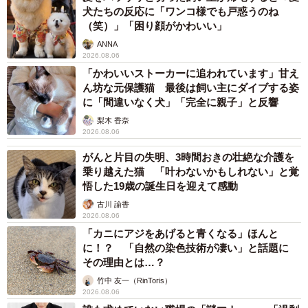
犬たちの反応に「ワンコ様でも戸惑うのね
（笑）」「困り顔がかわいい」
ANNA
2026.08.06
「かわいいストーカーに追われています」甘え
ん坊な元保護猫 最後は飼い主にダイブする姿
に「間違いなく犬」「完全に親子」と反響
梨木 香奈
2026.08.06
がんと片目の失明、3時間おきの壮絶な介護を
乗り越えた猫 「叶わないかもしれない」と覚
悟した19歳の誕生日を迎えて感動
古川 諭香
2026.08.06
「カニにアジをあげると青くなる」ほんと
に！？ 「自然の染色技術が凄い」と話題に
その理由とは…？
竹中 友一（RinToris）
2026.08.06