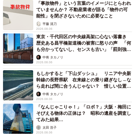
「事故物件」という言葉のイメージにとらわれ
ていませんか？ 不動産業者が語る「物件の可
能性」を閉ざさないために必要なこと
平藤 清刀
2026.08.06
東京・千代田区の中央線高架に心ない落書き
歴史ある昌平橋架道橋の被害に怒りの声 「何
も分かってないし、センスも古い」「罰則強化
して」
中将 タカノリ
2026.08.06
もしかすると「下山ダッシュ」 リニア中央新
幹線の長野県駅 在来線との乗り継ぎなし→な
ら走れば間に合うんじゃない？ 惜しい位置関
係が反響
中将 タカノリ
2026.08.06
「なんじゃこりゃ！」「ロボ？」大阪・梅田に
そびえる物体の正体は？ 昭和の遺産を調査し
てみた結果…
太田 浩子
2026.08.06