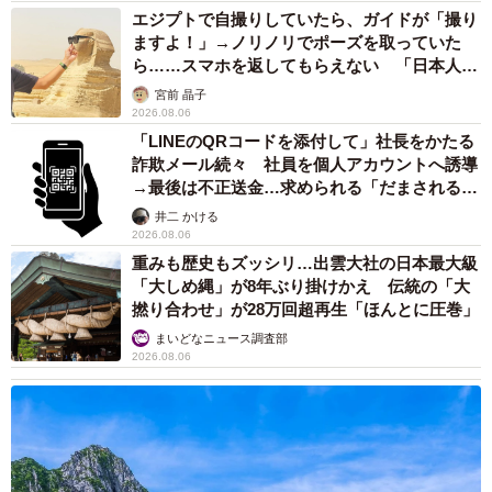
エジプトで自撮りしていたら、ガイドが「撮り
ますよ！」→ノリノリでポーズを取っていた
ら……スマホを返してもらえない 「日本人は
カモ代表かも」「私は6時間で3万円払った」
宮前 晶子
2026.08.06
「LINEのQRコードを添付して」社長をかたる
詐欺メール続々 社員を個人アカウントへ誘導
→最後は不正送金…求められる「だまされる前
提」の対策
井二 かける
2026.08.06
重みも歴史もズッシリ…出雲大社の日本最大級
「大しめ縄」が8年ぶり掛けかえ 伝統の「大
撚り合わせ」が28万回超再生「ほんとに圧巻」
まいどなニュース調査部
2026.08.06