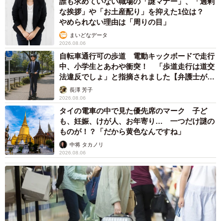
誰も求めていない職場の「謎マナー」、「過剰
な挨拶」や「お土産配り」を抑えた1位は？
やめられない理由は「周りの目」
まいどなデータ
2026.08.06
自転車通行可の歩道 電動キックボードで走行
中、小学生とあわや衝突！ 「歩道走行は道交
法違反でしょ」と指摘されました【弁護士が解
説】
長澤 芳子
2026.08.06
タイの電車の中で見た優先席のマーク 子ど
も、妊娠、けが人、お年寄り… 一つだけ謎の
ものが！？「だから黄色なんですね」
中将 タカノリ
2026.08.06