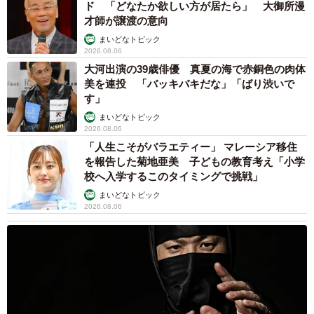
ド 「どなたか欲しい方が居たら」 大御所漫
才師が譲渡の意向
まいどなトピック
2026.08.06
大河出演の39歳俳優 真夏の海で赤銅色の肉体
美を連投 「バッキバキだな」「ばり渋いで
す」
まいどなトピック
2026.08.06
「人生こそがバラエティー」 マレーシア移住
を報告した菊地亜美 子どもの教育考え「小学
校へ入学するこのタイミングで挑戦」
まいどなトピック
2026.08.06