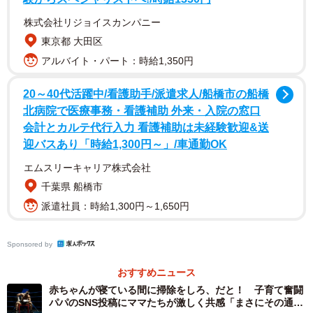
株式会社リジョイスカンパニー
東京都 大田区
アルバイト・パート：時給1,350円
20～40代活躍中/看護助手/派遣求人/船橋市の船橋
北病院で医療事務・看護補助 外来・入院の窓口
会計とカルテ代行入力 看護補助は未経験歓迎&送
迎バスあり「時給1,300円～」/車通勤OK
エムスリーキャリア株式会社
千葉県 船橋市
派遣社員：時給1,300円～1,650円
Sponsored by
おすすめニュース
赤ちゃんが寝ている間に掃除をしろ、だと！ 子育て奮闘
パパのSNS投稿にママたちが激しく共感「まさにその通