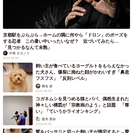
京都駅をぶらぶら→ホームの隅に何やら「ドロン」のポーズを
する忍者 この暑い中いったいなぜ？ 近づいてみたら…
「見つかるなんて未熟」
中将 タカノリ
2026.08.06
飼い主が食べているヨーグルトをもらえなかっ
た犬さん、爆裂に拗ねた顔がかわいすぎ「鼻息
フスフス」「反則レベル」
椎名 碧
2026.08.06
コガネムシを見つめる猫とパパ、偶然生まれた
神々しい構図が「宗教画のよう」と話題 「尊
い」「ていうかライオンキング」
梨木 香奈
2026.08.06
髪をバッサリと切った飼い主が帰宅すると→愛