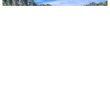
「これ全部長野県」海外のような絶景ショットに感動と反響
「離れてからいいところだったんだって気づいた」
行橋 友
2026.08.06
「ミステリーの女王」と呼ばれた作家の娘は
「2時間サスペンスの女王」 聞いていたのと
違う血液型に「私は誰の子なの？」【徹子の部
屋】
まいどなニュース
2026.08.06
「わぁ…姐さん…」「永遠にお美しい」 大女
優岩下志麻さん、写真家のインスタに登場
まいどなメディア
2026.08.05