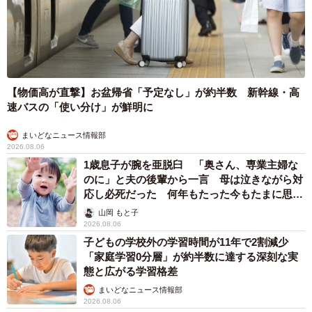
【物価高が直撃】お盆帰省「予定なし」が約半数 新幹線・高
速バスの「使い分け」が鮮明に
まいどなニュース情報部
2026.08.06
1歳息子が腕を亜脱臼 「奥さん、専業主婦な
のに」と夫の後輩から一言 母は泣きながら対
応し必死だった 何年もたった今もたまに思い
出し…
山岡 もと子
2026.08.06
子どもの学校外の学習時間が11年で2割減少
「家庭学習0分層」が約半数に達する深刻な実
態と広がる学習格差
まいどなニュース情報部
2026.08.06