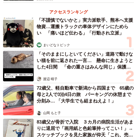
アクセスランキング
「不謹慎でないかと」実力派歌手、熊本へ支援
物資…運搬トラックの車体デザインにためら
い 「痛いほど伝わる」「行動され立派」
まいどなトピック
「そのままにしといてください」道路で動けな
い猫を前に返された一言… 懸命に生きようと
した4日間 「命の重さはみんな同じ」保護団
体代表の訴え
渡辺 晴子
72歳父、軽自動車で新潟から四国まで 65歳の
母と2人で3泊4日の旅 パーキングの休憩まで
分刻み… 「大学生でも組まねえよ！」
山岡 もと子
83歳父が骨折で入院 ３カ月の病院生活があま
りに退屈で「画用紙と色鉛筆持ってこい！」→
スケッチブックを見た家族が仰天「これ、売れ