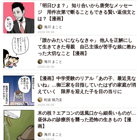
「明日ひま？」 知り合いから唐突なメッセー
ジ 用件次第で断ることもできる賢い返信文と
は？【漫画】
海川 まこと
2026.08.06
「誰かみたいにならなきゃ」 他人を正解にし
て生きてきた母親 自己主張が苦手な娘に教わ
った大切なこと【漫画】
海川 まこと
2026.08.06
【漫画】中学受験のリアル「あの子、最近見な
いね」…御三家を目指していたはずの家庭が消
えていく 限界を迎えた子を目の当りに
松波 穂乃圭
2026.08.05
木の枝？エアコンの送風口から細長いものが…
昼休みの診療所を襲った恐怖の生きもの【漫
画】
海川 まこと
2026.08.05