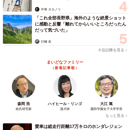
ますよ…」
中将 タカノリ
「これ全部長野県」海外のような絶景ショット
に感動と反響「離れてからいいところだったん
だって気づいた」
行橋 友
６位以降を見る
まいどなファミリー
（新着記事順）
森岡 浩
ハイヒール・リンゴ
大江 篤
姓氏研究家
漫才師
園田学園女子大学学長
もっと見る
愛車は総走行距離17万キロのホンダレジェン