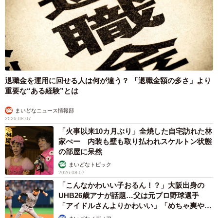
退職金を運用に回せる人は何が違う？ 「退職金額の多さ」より
重要な“ある経験”とは
まいどなニュース情報部
2026.08.07
「火事以来10カ月ぶり」全焼した自宅訪れた林
家ぺー 内装も壁も取り払われスケルトン状態
の部屋に呆然
まいどなトピック
2026.08.07
「こんなかわいい子おるん！？」大阪出身の
UHB26歳アナが話題…父は元プロ野球選手
「アイドルさんよりかわいい」「めちゃ爽や
か」