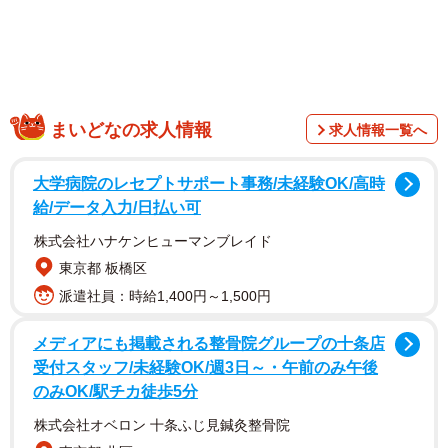
まいどなの求人情報
求人情報一覧へ
2022年1月に実施された調査で、有効回答数は2251件でし
た。それぞれの上位の結果は以下の通りです。
大学病院のレセプトサポート事務/未経験OK/高時
給/データ入力/日払い可
株式会社ハナケンヒューマンブレイド
東京都 板橋区
派遣社員：時給1,400円～1,500円
メディアにも掲載される整骨院グループの十条店
受付スタッフ/未経験OK/週3日～・午前のみ午後
のみOK/駅チカ徒歩5分
2/3
株式会社オベロン 十条ふじ見鍼灸整骨院
ギャンブルに強いイメージのある芸能人ランキング（提供画像）