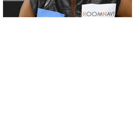
大河出演の39歳俳優 真夏の海で赤銅色の肉体美を連投 「バ
ッキバキだな」「ばり渋いです」
まいどなトピック
2026.08.06
「人生こそがバラエティー」 マレーシア移住
を報告した菊地亜美 子どもの教育考え「小学
校へ入学するこのタイミングで挑戦」
まいどなトピック
2026.08.06
京都駅をぶらぶら→ホームの隅に何やら「ドロ
ン」のポーズをする忍者 この暑い中いったい
なぜ？ 近づいてみたら… 「見つかるなんて