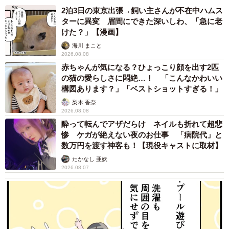
2泊3日の東京出張→飼い主さんが不在中ハムス
ターに異変 眉間にできた深いしわ、「急に老
けた？」【漫画】
海川 まこと
2026.08.08
赤ちゃんが気になる？ひょっこり顔を出す2匹
の猫の愛らしさに悶絶…！ 「こんなかわいい
構図あります？」「ベストショットすぎる！」
梨木 香奈
2026.08.08
酔って転んでアザだらけ ネイルも折れて超悲
惨 ケガが絶えない夜のお仕事 「病院代」と
数万円を渡す神客も！【現役キャストに取材】
たかなし 亜妖
2026.08.07