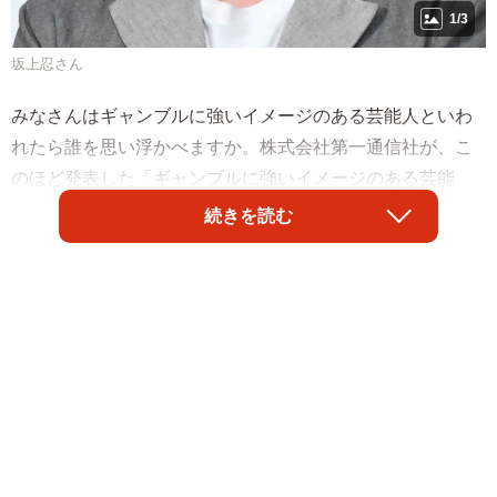
1/3
坂上忍さん
みなさんはギャンブルに強いイメージのある芸能人といわ
れたら誰を思い浮かべますか。株式会社第一通信社が、こ
のほど発表した「ギャンブルに強いイメージのある芸能
人」によると、総合1位に選ばれたのは「藤原竜也」さんで
続きを読む
した。また、男性部門の1位には、こちらも「藤原竜也」さ
ん、女性部門の1位に選ばれたのは「加賀まりこ」さんだっ
たそうです。