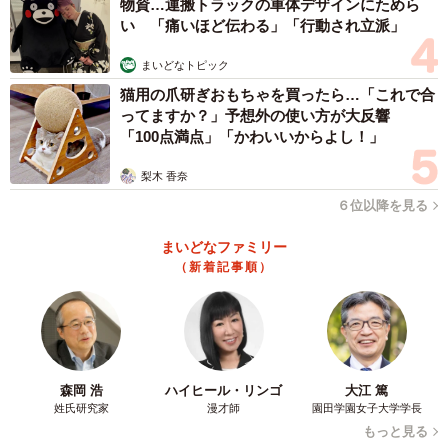
物資…運搬トラックの車体デザインにためら
い 「痛いほど伝わる」「行動され立派」
まいどなトピック
猫用の爪研ぎおもちゃを買ったら…「これで合
ってますか？」予想外の使い方が大反響
「100点満点」「かわいいからよし！」
梨木 香奈
６位以降を見る
まいどなファミリー
（新着記事順）
森岡 浩
ハイヒール・リンゴ
大江 篤
姓氏研究家
漫才師
園田学園女子大学学長
もっと見る