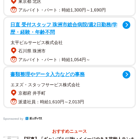
東京都 北区
アルバイト・パート：時給1,300円～1,690円
総合・男性部門の第１位は「藤原竜也」さんでした。映画
『カイジ』シリーズの主演「伊藤カイジ」を演じ、裏カジ
日直 受付スタッフ 珠洲市総合病院/週2日勤務/学
ノ勝負など人生の逆転を賭けた究極のゲームに挑むさまが
歴・経験・年齢不問
そのイメージの要因となりました。実際に役作りの為に、
太平ビルサービス株式会社
パチンコにも通い覚えるほど。また、過去数回番組のイン
石川県 珠洲市
タビューでも休日には競馬に行く事が多いことを頻繁に披
アルバイト・パート：時給1,054円～
露しているといいます。
書類整理やデータ入力などの事務
エヌズ・スタッフサービス株式会社
京都府 井手町
派遣社員：時給1,610円～2,013円
Sponsored by
おすすめニュース