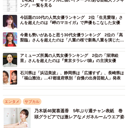
【写真】「ギャンブルに強いイメージのある芸能人ランキ
ング」一覧を見る
今話題の10代の人気女優ランキング 2位「生見愛瑠」さ
んを超えたのは『岬のマヨイガ』で声優もこなした女優
今最も勢いがあると思う30代女優ランキング 2位の「高
梨臨」さんを超えたのは「八重の桜で新島八重を演じた女
優」
アミューズ所属の人気女優ランキング 2位の「深津絵
3/3
里」さんを超えたのは『東京タラレバ娘』の主演女優
藤原竜也さん
石川県は「浜辺美波」、静岡県は「広瀬すず」、長崎県は
「福山雅治」…47都道府県別「自慢の出身芸能人」発表
続いて、総合・男性部門の第2位に選ばれたのは「坂上忍」
さんでした。芸能界でもギャンブル好きとして有名な存
在。ボートレース、麻雀、競馬などギャンブル全般好き
エンタメ
サブカル
で、かつてレギュラー番組出演を受ける際に「カジノに行
乃木坂46賀喜遥香 5年ぶり週チャン表紙 巻
きたくなったら休んでもいい」と言う条件を付けたほどと
頭グラビアでは激レアなメガネルームウエア姿
いいます。