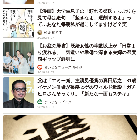
2026.08.07
【漫画】大学生息子の「頼れる彼氏」っぷりを
見て母は絶句 「起きなよ、遅刻するよ」っ
て…あなた毎朝私が起こしてますけど？笑
松波 穂乃圭
2026.08.07
【お盆の帰省】既婚女性の半数以上が「日常よ
り疲れる」 気遣いや準備で深まる夫婦の温度
感ギャップ鮮明に
まいどなニュース情報部
2026.08.07
父は「エミー賞」主演男優賞の真田広之 31歳
イケメン俳優が長髪ヒゲのワイルド近影「ガチ
ヒロさんそっくり」「新たな一面もステキ」
まいどなトピック
2026.08.07