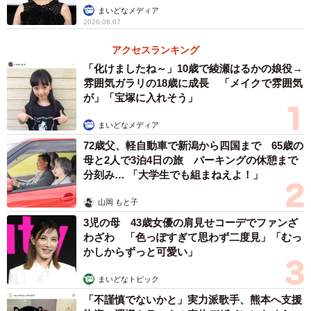
まいどなメディア
位「小島陽菜」さんがランクインしたそうです。
2026.08.07
アクセスランキング
「化けましたね～」10歳で綾瀬はるかの娘役→
雰囲気ガラリの18歳に成長 「メイクで雰囲気
が」「宝塚に入れそう」
まいどなメディア
72歳父、軽自動車で新潟から四国まで 65歳の
母と2人で3泊4日の旅 パーキングの休憩まで
分刻み… 「大学生でも組まねえよ！」
山岡 もと子
3児の母 43歳女優の肩見せコーデでファンざ
わざわ 「色っぽすぎて思わず二度見」「むっ
かしからずっと可愛い」
まいどなトピック
「不謹慎でないかと」実力派歌手、熊本へ支援