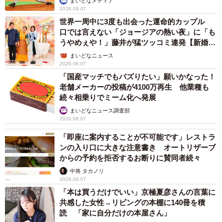
まいどなメディア
2026.08.07
世界一周中に3度も出会った運命的カップル
口では言えない「ジョージアの熱い夜」に「も
うやめぇや！」藤井が猛ツッコミ連発【新婚さ
ん】
まいどなニュース
2026.08.07
「国産マッチでもバズりたい」願いかなった！
老舗メーカーの投稿が4100万再生 他業種も
続々相乗りでミーム化へ発展
まいどなニュース調査部
2026.08.07
「即座に案内することが不可能です」レストラ
ンの入り口に大きな注意書き オートリザーブ
からの予約を拒否するお断りに賛同者続々
中将 タカノリ
2026.08.07
「本は買うだけでいい」京極夏彦さんの言葉に
共感した女性→リビングの本棚に140冊を積
読 「家に自分だけの本屋さん」