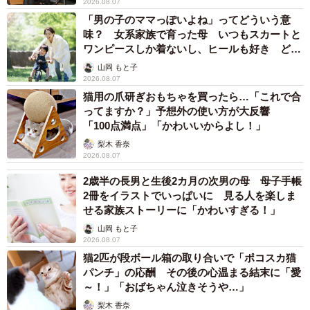
2026.08.07
「男の子のママっぽいよね」ってどういう意
味？ 女系家族で育った母 いつもスカートと
ワンピースしか着ないし、ヒールも好き どの
へんが…
山岡 もと子
2026.08.07
猫用の爪研ぎおもちゃを買ったら…「これで合
ってますか？」予想外の使い方が大反響
「100点満点」「かわいいからよし！」
梨木 香奈
2026.08.07
2歳半の長男と生後2カ月の次男の母 母子手帳
2冊をイラストでいっぱいに 見る人を楽しま
せる家族ストーリーに「かわいすぎる！」
山岡 もと子
2026.08.07
猫2匹が段ボール箱の取り合いで「ポコスカ猫
パンチ」の応酬 その後の心温まる結末に「愛
～！」「おばちゃん泣きそうや…」
梨木 香奈