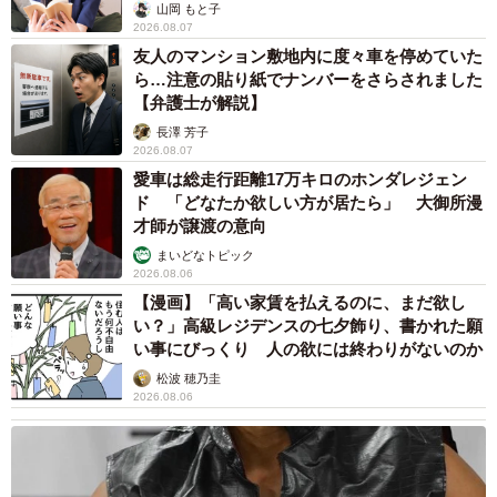
山岡 もと子
2026.08.07
友人のマンション敷地内に度々車を停めていた
ら…注意の貼り紙でナンバーをさらされました
【弁護士が解説】
長澤 芳子
2026.08.07
愛車は総走行距離17万キロのホンダレジェン
ド 「どなたか欲しい方が居たら」 大御所漫
才師が譲渡の意向
まいどなトピック
2026.08.06
【漫画】「高い家賃を払えるのに、まだ欲し
い？」高級レジデンスの七夕飾り、書かれた願
い事にびっくり 人の欲には終わりがないのか
松波 穂乃圭
2026.08.06