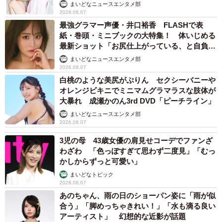
まいどなニュースエンタメ部
2026.08.07
以下、総合での第3位は「林修」さん、第4位に「加賀まり
最強グラマー声優・井口裕香 FLASHで表
こ」さん、第5位に「徳光和夫」さんがランクイン。また、
紙・巻頭・ミニブックの大特集！ 体いじめる
男性部門での第3位は「林修」さん、第4位「徳光和夫」さ
最新ショット「お尻仕上がっている、と自負し
ています」「いくつになっても理想の身体でい
ん、第5位「上田晋也」と続いたそうです。
まいどなニュースエンタメ部
たい」
2026.08.07
白桃のような美尻がぷりん セクシーバニーや
一方、女性部門の第１位に選ばれたのは「加賀まりこ」さ
オレンジビキニでミニマムグラマラスな肢体が
んでした。映画『麻雀放浪記』でのオックス・クラブのマ
大暴れ 成瀬かのん3rd DVD「ピーチライン」
マ役が印象的なほか、日本プロ麻雀連盟のイベントや麻雀
まいどなニュースエンタメ部
2026.08.07
番組に出演するなど幾度となく勝負強さを印象付けている
といいます。
3児の母 43歳女優の肩見せコーデでファンざ
わざわ 「色っぽすぎて思わず二度見」「むっ
かしからずっと可愛い」
また、女性部門の第２位には「橋本マナミ」さんが選ばれ
まいどなトピック
ました。コロナ禍に入る前には、よく韓国カジノに行って
2026.08.07
いることを自身のSNSでも紹介をしており、自ら「バカ
あのちゃん、雨の日のショーパン姿に「雨が似
合う」「脚めっちゃきれい！」「水も滴る良い
ラ」好きを公言しているそうです。なお、女性部門の第3位
アーティスト」 幻想的な近影が話題
以下は、「椿鬼奴」さん、第4位「吉高由里子」さん、第5