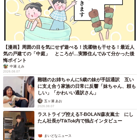
【漫画】周囲の目を気にせず遊べる！洗濯物も干せる！最近人
気の戸建ての「中庭」 ところが…実際住んでみて分かった後
悔ポイント
中瀬 えみ
2026.08.07
難聴のお姉ちゃんに5歳の妹が手話通訳 互い
に支え合う家族の日常に反響「妹ちゃん、頼も
しい」「かわいい通訳さん」
五ヶ瀬 あお
2026.08.07
ラストライブ控えるT-BOLAN森友嵐士 にし
たん社長がTikTok内で独占インタビュー
まいどなニュース