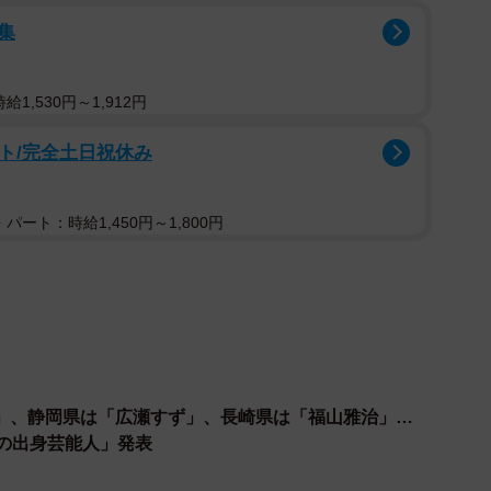
集
1,530円～1,912円
ト/完全土日祝休み
2/2
パート：時給1,450円～1,800円
と思う30代女優ランキング（提供画像）
トキャラバン」への出場をきっかけに芸能界入りし、
ました。2004年に出演したドラマ『世界の中心で、愛
た以降も、大河ドラマ『八重の桜』（NHK）や映画『海
」、静岡県は「広瀬すず」、長崎県は「福山雅治」…
務め、2022年4月11日からは人気俳優・大泉洋との共演
慢の出身芸能人」発表
』（フジテレビ系）の放送が予定されています。「日本