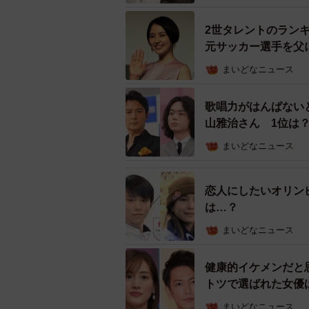
アカデミー賞」で二度にわたって優
2022年6月には、大河ドラマで夫
2世タレントのラン
い、泳げません』の公開も控えてい
元サッカー選手を父
まいどなニュース
【2位：高梨臨】
歌唱力がはんぱない
2005年にアイドルとして芸能活動を
山雅治さん 1位は
ー。2009年に特撮ドラマ『侍戦隊
まいどなニュース
演じて注目されました。2013年に連
テレビ小説『花子とアン』（NHK
恋人にしたいオリン
た。2022年公開予定の日英合作映画『
は…？
【3位：高畑充希】
まいどなニュース
2005年にミュージカル『プレイバッ
健康的イケメンだと
トツで選ばれた女優
れ、わずか13歳で女優デビュー。20
ロイン役に抜てきされると、以降も数
まいどなニュース