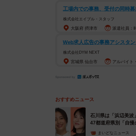
工場内での事務、受付の同時募
株式会社エイブル・スタッフ
大阪府 摂津市
派遣社員：時給
Web求人広告の事務アシスタン
株式会社DYM NEXT
宮城県 仙台市
アルバイト・
今最も勢いがある
Sponsored by
【1位：綾瀬はるか】
「第25回 ホリプロタレントスカウ
おすすめニュース
2002年から女優として活動を開始し
をさけぶ』（TBS系）でブレークし
石川県は「浜辺美波
街diary』など数々の話題作で主演を
47都道府県別「自
が話題の主演ドラマ『元彼の遺言状
まいどなニュース