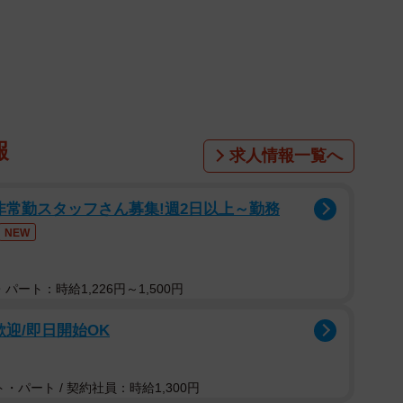
1/2
代女優ランキングの第1位に選ばれた綾瀬はるかさん
ってきた30代の女優。そんな魅力があふれている30代
うか。国内最大級のランキング情報サイト「gooラン
ると思う30代女優ランキング」によると、第1位に選
報
求人情報一覧へ
した。
ケートで、投票合計数は1637票でした。TOP3の結果は
非常勤スタッフさん募集!週2日以上～勤務
NEW
ランキング
パート：時給1,226円～1,500円
歓迎/即日開始OK
・パート / 契約社員：時給1,300円