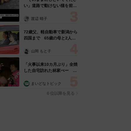
い」道路で動けない猫を前に
返された一言… 懸命に生き
ようとした4日間 「命の重
渡辺 晴子
さはみんな同じ」保護団体代
表の訴え
72歳父、軽自動車で新潟から
四国まで 65歳の母と2人で
3泊4日の旅 パーキングの休
憩まで分刻み… 「大学生で
山岡 もと子
も組まねえよ！」
「火事以来10カ月ぶり」全焼
した自宅訪れた林家ぺー 内
装も壁も取り払われスケルト
ン状態の部屋に呆然
まいどなトピック
６位以降を見る