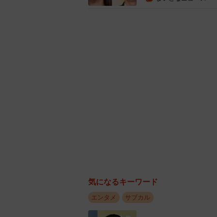
ブリ！ わたしが社長になるなんて
2022年5月には自身4度目となる
◇ ◇
【出典】
▽今最も勢いがあると思う30代女優
https://ranking.goo.ne.jp/column/788
気になるキーワード
エンタメ
サブカル