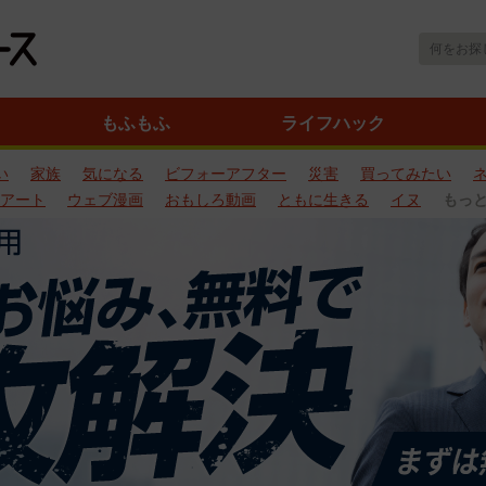
もふもふ
ライフハック
い
家族
気になる
ビフォーアフター
災害
買ってみたい
アート
ウェブ漫画
おもしろ動画
ともに生きる
イヌ
もっ