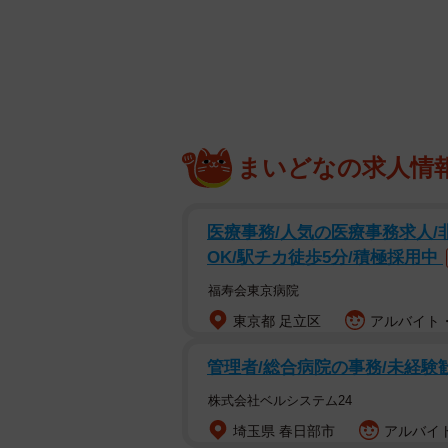
今最も勢いがあると思う30
キャリアを重ね、演技にも磨きがかか
女優といえば誰を思い浮かべるでしょ
キング」が発表した「今最も勢いがあ
まいどなの求人情
ばれたのは、「綾瀬はるか」さんで
同サイトが2022年2月に行ったアン
医療事務/人気の医療事務求人/
OK/駅チカ徒歩5分/積極採用中
以下の通りです。
福寿会東京病院
▽今最も勢いがあると思う30代女優
東京都 足立区
アルバイト・
管理者/総合病院の事務/未経験
株式会社ベルシステム24
埼玉県 春日部市
アルバイト