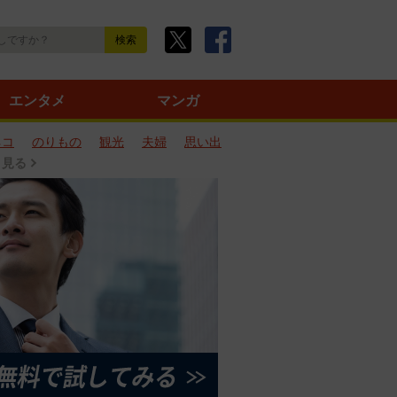
エンタメ
マンガ
ネコ
のりもの
観光
夫婦
思い出
と見る