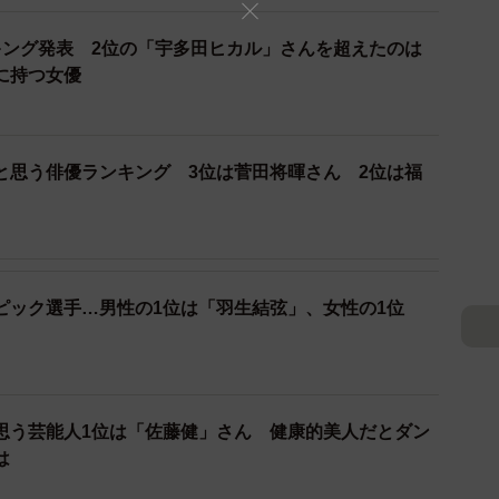
秀主演女優賞を受賞するなど、数々の賞に輝いており、
婦役を演じた長谷川博己と久しぶりの共演となる映画『は
キング発表 2位の「宇多田ヒカル」さんを超えたのは
るそうです。
に持つ女優
と思う俳優ランキング 3位は菅田将暉さん 2位は福
始め、2008年に映画『GOTH』のヒロイン役でデビュ
？
シンケンジャー』（テレビ朝日系）でシンケンピンク役を
続ドラマ初主演を果たすなど活躍し、2014年には連続
）でヒロインの友人・醍醐亜矢子を演じて話題となりまし
ピック選手…男性の1位は「羽生結弦」、女性の1位
Cottontail』への出演も決定しているそうです。
クpart2～屋上の天使』のオーディションで主演に選ば
思う芸能人1位は「佐藤健」さん 健康的美人だとダン
は
16年に連続テレビ小説『とと姉ちゃん』（NHK）でヒ
々の話題作に出演し、2022年1月にはドラマ『ムチャ