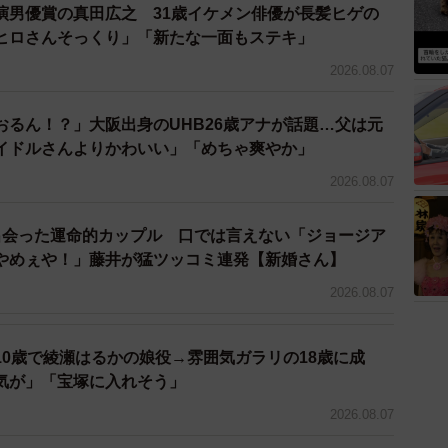
演男優賞の真田広之 31歳イケメン俳優が長髪ヒゲの
ヒロさんそっくり」「新たな一面もステキ」
2026.08.07
おるん！？」大阪出身のUHB26歳アナが話題…父は元
イドルさんよりかわいい」「めちゃ爽やか」
2026.08.07
出会った運命的カップル 口では言えない「ジョージア
やめぇや！」藤井が猛ツッコミ連発【新婚さん】
2026.08.07
10歳で綾瀬はるかの娘役→雰囲気ガラリの18歳に成
気が」「宝塚に入れそう」
2026.08.07