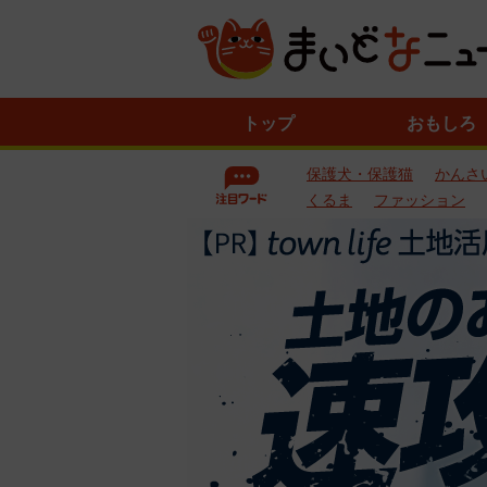
ニ
トップ
おもしろ
ュ
ー
保護犬・保護猫
かんさ
ス
一
くるま
ファッション
覧