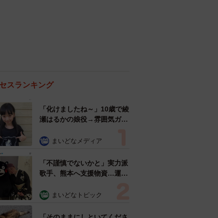
セスランキング
「化けましたね～」10歳で綾
瀬はるかの娘役→雰囲気ガラ
リの18歳に成長 「メイクで
雰囲気が」「宝塚に入れそ
まいどなメディア
う」
「不謹慎でないかと」実力派
歌手、熊本へ支援物資…運搬
トラックの車体デザインにた
めらい 「痛いほど伝わる」
まいどなトピック
「行動され立派」
「そのままにしといてくださ