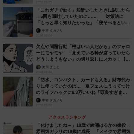
2026.08.05
「これガチで効く」船酔いしたときに試したら
→5回も嘔吐していたのに…… 対策法に
「もっと早く知りたかった」「寝そべるといい
らしい」
中将 タカノリ
2026.08.04
2/8
欠点や問題行動「根はいい人だから」のフォロ
ーにモヤモヤ 「見えている幹が腐っていたら
片付け終わった部屋（マヒロッツォさん提供）
どうしようもない」の切り返しにスカッ！【漫
画】
海川 まこと
―いつもこの布団で寝ておられたんですよね。
2026.08.02
「防水、コンパクト、カードも入る」財布代わ
「はい。いつも写真の、タンスが倒れていた場所で寝てい
りに使っていたのは… 夏フェスにうってつけ
のライフハックに6.3万いいね「頭良すぎま
ました」
す」
中将 タカノリ
2026.08.02
―タンスの耐震対策は？
アクセスランキング
「突っ張り棒はしていませんでした。ですが、タンスや本
「化けましたね～」10歳で綾瀬はるかの娘役→
雰囲気ガラリの18歳に成長 「メイクで雰囲気
棚の下には滑り止めの敷パッドを差し込んでいたり、重い