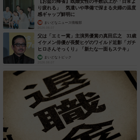
【お盆の帰省】既婚女性の半数以上が「日常よ
り疲れる」 気遣いや準備で深まる夫婦の温度
3/8
感ギャップ鮮明に
まいどなニュース情報部
タンスや高い家具をなくした寝室（マヒロッツォさん提供）
2026.08.07
父は「エミー賞」主演男優賞の真田広之 31歳
ただ、突っ張り棒だけはしていなかったといい「ほんと恥
イケメン俳優が長髪ヒゲのワイルド近影「ガチ
ずかしい限りです」といい、「ツイッターを10年以上やっ
ヒロさんそっくり」「新たな一面もステキ」
てきましたが、ここまで大勢の方々に見られたのは初めて
まいどなトピック
2026.08.07
です。不幸中の幸いでなんとか生き伸びることができまし
た。私の写真から少しでも皆さんの防災意識が高まればい
いなと思います」と話してくれました。
ちなみに、その後、寝室に高い家具を置かないよう、断捨
離をしたそうです。
その突っ張り棒の付け方、合ってる？