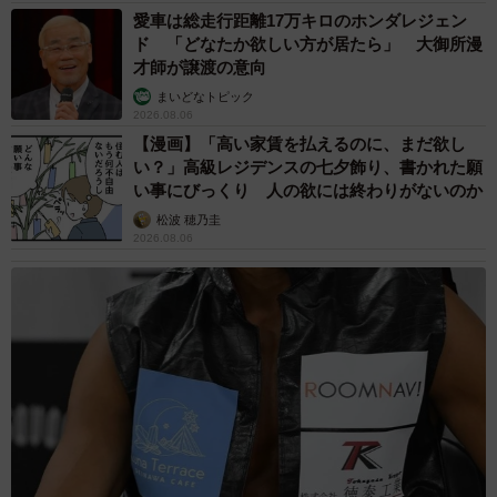
愛車は総走行距離17万キロのホンダレジェン
ド 「どなたか欲しい方が居たら」 大御所漫
才師が譲渡の意向
まいどなトピック
2026.08.06
【漫画】「高い家賃を払えるのに、まだ欲し
い？」高級レジデンスの七夕飾り、書かれた願
い事にびっくり 人の欲には終わりがないのか
松波 穂乃圭
2026.08.06