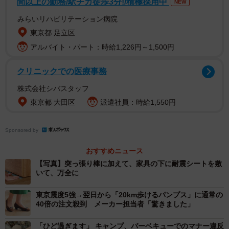
間以上の勤務/駅チカ徒歩3分!/積極採用中
NEW
した。
みらいリハビリテーション病院
東京都 足立区
もし就寝していて、直前の震度4が無くて、いきなり震度6
アルバイト・パート：時給1,226円～1,500円
来てたら、死んでました。
pic.twitter.com/vDiX8v4UrB
クリニックでの医療事務
— マヒロッツォ (@ShizuAg)
March 16, 2022
株式会社シバスタッフ
マヒロッツォさんに聞きました。
東京都 大田区
派遣社員：時給1,550円
―状況を教えて頂けますか？
Sponsored by
おすすめニュース
「11時半過ぎに布団で寝ようとしていたら、最初の震度4の
【写真】突っ張り棒に加えて、家具の下に耐震シートを敷
地震が起きました。湯沸かし器や加湿器に水が入ったまま
いて、万全に
のことを思い出して、揺れている中、慌てて2つを抱えて流
東京震度5強→翌日から「20km歩けるパンプス」に通常の
しに持っていきました。水を捨て終えてホッとしたところ
40倍の注文殺到 メーカー担当者「驚きました」
で、再び揺れ始めました。それが震度6です」
「ひど過ぎます」 キャンプ、バーベキューでのマナー違反