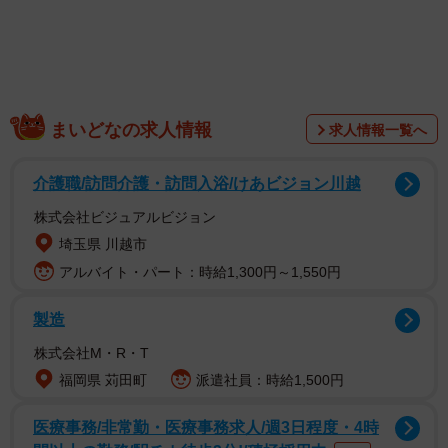
まいどなの求人情報
求人情報一覧へ
布団の上にタンスが…九死に一生「怖かった」
介護職/訪問介護・訪問入浴/けあビジョン川越
「もし就寝していて、直前の震度4が無くて、いきなり震度
株式会社ビジュアルビジョン
6来てたら、死んでました」
埼玉県 川越市
アルバイト・パート：時給1,300円～1,550円
3月16日午後11時36分に起きた最大震度6強の地震の約1時
製造
間後、布団の上に覆いかぶさるように倒れた、見るからに
重そうなタンスの写真とともにつぶやいたのは仙台市在住
株式会社M・R・T
のTwitterユーザー、マヒロッツォ（@ShizuAg）さん。また
福岡県 苅田町
派遣社員：時給1,500円
たく間に13.8万いいねが寄せられ、阪神・淡路大震災など
医療事務/非常勤・医療事務求人/週3日程度・4時
過去の地震を体験した人たちからもコメントが寄せられま