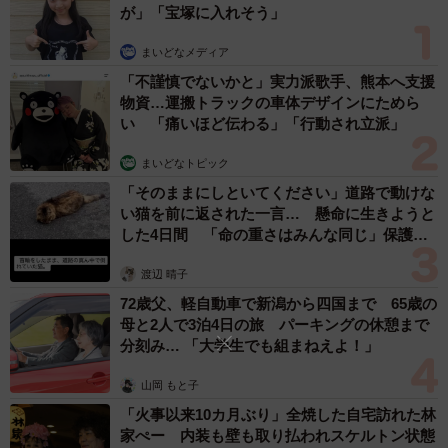
が」「宝塚に入れそう」
ものを下に置くようにはしていました。突っ張り棒は翌日
まいどなメディア
にすぐ買いに行きました」
「不謹慎でないかと」実力派歌手、熊本へ支援
物資…運搬トラックの車体デザインにためら
―このタンス…かなり重かったのでは…
い 「痛いほど伝わる」「行動され立派」
「重かったです。改めて大変危険なところで寝ていたのだ
まいどなトピック
と痛感しました。また、タンスの引き出しについている金
「そのままにしといてください」道路で動けな
い猫を前に返された一言… 懸命に生きようと
具が衝撃で壊れてしまい、収納するのに苦労しました。そ
した4日間 「命の重さはみんな同じ」保護団
れと、寒さに弱い植物を4鉢、冬期の間だけ室内で育ててい
体代表の訴え
たんですが、そのうちの1鉢の砂が盛大にこぼれていまし
渡辺 晴子
た。畳の部屋なので、細かい砂がイグサのすき間に入り込
72歳父、軽自動車で新潟から四国まで 65歳の
母と2人で3泊4日の旅 パーキングの休憩まで
んでおり、箒で掃ききってもざらざらが残っていて気持ち
分刻み… 「大学生でも組まねえよ！」
悪かったですね」
山岡 もと子
マヒロッツォさんは静岡出身で、4年前に仕事の都合で仙台
「火事以来10カ月ぶり」全焼した自宅訪れた林
に引っ越したといい、東日本大震災の時は高校生だったそ
家ぺー 内装も壁も取り払われスケルトン状態