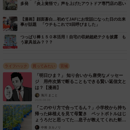
多発 「炎上覚悟で」声を上げたアウトドア専門店の思い
「昨年2月に起きた強い地震の際に、冷蔵庫の上に置いてい
た炊飯器がふっとんだことを思い出し、炊飯器を抱えなが
【漫画】顔面蒼白…初めてJAFにお世話になった日の出来
ら震度6の揺れに耐えていました。初めて体験した揺れでも
事が話題 「ウチもこれで3回呼びました」
うこのまま終わるのかと思いました。揺れが収まったあ
と、部屋を見回すと布団の横にあったタンスが、布団の上
つっぱり棒１５０本活用！自宅の収納超絶テクを披露 も
う家具並み？？？
に倒れていました」
ライフハック
買ってみたい
宮城
「明日ひま？」 知り合いから唐突なメッセー
ジ 用件次第で断ることもできる賢い返信文と
は？【漫画】
海川 まこと
2026.08.06
「このやり方で合ってるん？」小学校から持ち
帰った鉢植えを見て母驚き ペットボトルはじ
ょうろだと思ってた…息子が教えてくれた斬新
な水やりとは
中将 タカノリ