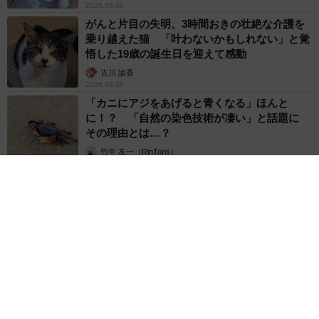
2026.08.06
がんと片目の失明、3時間おきの壮絶な介護を
乗り越えた猫 「叶わないかもしれない」と覚
悟した19歳の誕生日を迎えて感動
古川 諭香
2026.08.06
「カニにアジをあげると青くなる」ほんと
に！？ 「自然の染色技術が凄い」と話題に
その理由とは…？
竹中 友一（RinToris）
2026.08.06