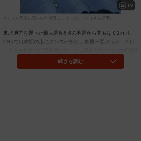
1/8
タンスが完全に寝ていた場所に…（マヒロッツォさん提供）
東北地方を襲った最大震度6強の地震から間もなく1カ月。
SNSでは布団の上にタンスが倒れ、危機一髪だった…とい
うような投稿も話題を呼びました。日本各地ではこの1週間
に震度4以上の地震が8回も観測されるなど、地震が相次い
続きを読む
でいます。実は、地震による人的被害の多くは「家具や家
電の転倒によるもの」。頼みの綱の一つが突っ張り棒です
が、それも間違った使い方では効果が激減するのだそう。
メーカーに聞きました。