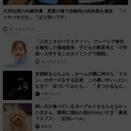
大河出演の39歳俳優 真夏の海で赤銅色の肉体美を連投 「バ
ッキバキだな」「ばり渋いです」
まいどなトピック
2026.08.06
「人生こそがバラエティー」 マレーシア移住
を報告した菊地亜美 子どもの教育考え「小学
校へ入学するこのタイミングで挑戦」
まいどなトピック
2026.08.06
京都駅をぶらぶら→ホームの隅に何やら「ドロ
ン」のポーズをする忍者 この暑い中いったい
なぜ？ 近づいてみたら… 「見つかるなんて
未熟」
中将 タカノリ
2026.08.06
飼い主が食べているヨーグルトをもらえなかっ
た犬さん、爆裂に拗ねた顔がかわいすぎ「鼻息
フスフス」「反則レベル」
椎名 碧