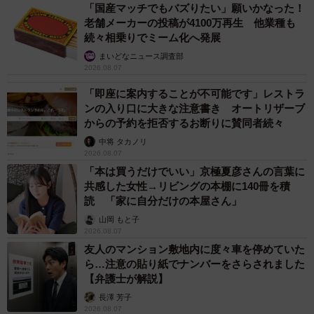
「国産マッチでもバズりたい」願いかなった！
ただ、その頼みの突っ張り棒も、付け方によっては効果が
老舗メーカーの投稿が4100万再生 他業種も
続々相乗りでミーム化へ発展
薄れ、最悪の場合、外れてしまうことすらあるのをご存じ
まいどなニュース調査部
でしょうか。日本で初めて突っ張り棒を開発し、「つっぱ
2026.08.07
り棒研究所」や「超ラク防災」というホームページを開設
「即座に案内することが不可能です」レストラ
して正しい使い方の普及に努めている、平安伸銅工業（大
ンの入り口に大きな注意書き オートリザーブ
阪市）に聞きました。
からの予約を拒否するお断りに賛同者続々
中将 タカノリ
2026.08.07
「本は買うだけでいい」京極夏彦さんの言葉に
共感した女性→リビングの本棚に140冊を積
読 「家に自分だけの本屋さん」
山岡 もと子
2026.08.07
友人のマンション敷地内に度々車を停めていた
ら…注意の貼り紙でナンバーをさらされました
【弁護士が解説】
長澤 芳子
2026.08.07