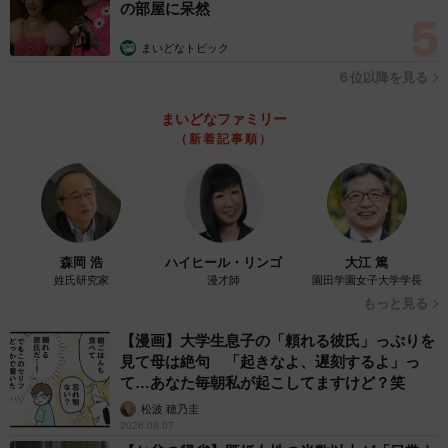
の部屋に呆然
うです。静岡では近い将来起きるとされる南海トラフ巨大
地震を想定し、小中高での防災教育が熱心に行われ、マヒ
まいどなトピック
ロッツォさんも小学生時代、防災新聞を全員作成したとい
６位以降を見る
い、普段もスリッパ、懐中電灯、非常食を手の届くところ
まいどなファミリー
に置き、浴槽に水をためるなどの対策をしていたそうで
（新着記事順）
す。
森岡 浩
ハイヒール・リンゴ
大江 篤
姓氏研究家
漫才師
園田学園女子大学学長
もっと見る
【漫画】大学生息子の「頼れる彼氏」っぷりを
見て母は絶句 「起きなよ、遅刻するよ」っ
て…あなた毎朝私が起こしてますけど？笑
松波 穂乃圭
2026.08.07