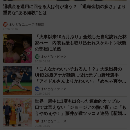
退職金を運用に回せる人は何が違う？ 「退職金額の多さ」より
重要な“ある経験”とは
まいどなニュース情報部
2026.08.07
「火事以来10カ月ぶり」全焼した自宅訪れた林
家ぺー 内装も壁も取り払われスケルトン状態
の部屋に呆然
まいどなトピック
2026.08.07
「こんなかわいい子おるん！？」大阪出身の
UHB26歳アナが話題…父は元プロ野球選手
「アイドルさんよりかわいい」「めちゃ爽や
か」
まいどなメディア
2026.08.07
世界一周中に3度も出会った運命的カップル
口では言えない「ジョージアの熱い夜」に「も
うやめぇや！」藤井が猛ツッコミ連発【新婚さ
4/8
ん】
まいどなニュース
つっぱり棒をはめて、伸ばす。正しく使えば効果は絶大（同社提供）
2026.08.07