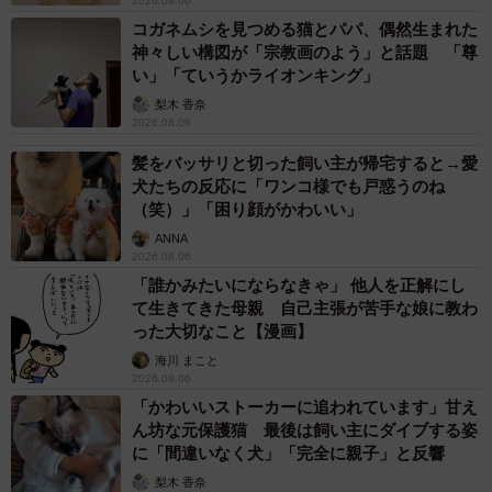
2026.08.06
コガネムシを見つめる猫とパパ、偶然生まれた
神々しい構図が「宗教画のよう」と話題 「尊
い」「ていうかライオンキング」
梨木 香奈
2026.08.06
髪をバッサリと切った飼い主が帰宅すると→愛
犬たちの反応に「ワンコ様でも戸惑うのね
（笑）」「困り顔がかわいい」
ANNA
2026.08.06
「誰かみたいにならなきゃ」 他人を正解にし
て生きてきた母親 自己主張が苦手な娘に教わ
った大切なこと【漫画】
海川 まこと
2026.08.06
「かわいいストーカーに追われています」甘え
ん坊な元保護猫 最後は飼い主にダイブする姿
に「間違いなく犬」「完全に親子」と反響
梨木 香奈