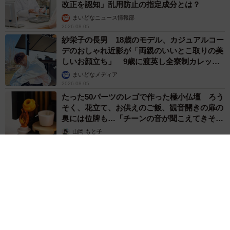
改正を認知」乱用防止の指定成分とは？
まいどなニュース情報部
2026.08.05
紗栄子の長男 18歳のモデル、カジュアルコー
デのおしゃれ近影が「両親のいいとこ取りの美
しいお顔立ち」 9歳に渡英し全寮制カレッジ
で学ぶ
まいどなメディア
2026.08.05
たった50パーツのレゴで作った極小仏壇 ろう
そく、花立て、お供えのご飯、観音開きの扉の
奥には位牌も…「チーンの音が聞こえてきそ
う」
山岡 もと子
2026.08.05