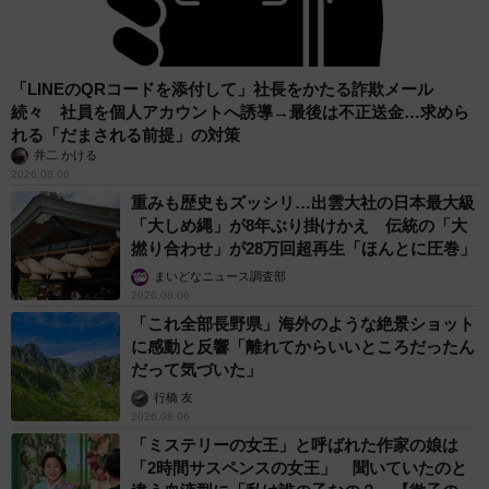
「LINEのQRコードを添付して」社長をかたる詐欺メール
続々 社員を個人アカウントへ誘導→最後は不正送金…求めら
れる「だまされる前提」の対策
井二 かける
2026.08.06
重みも歴史もズッシリ…出雲大社の日本最大級
「大しめ縄」が8年ぶり掛けかえ 伝統の「大
撚り合わせ」が28万回超再生「ほんとに圧巻」
まいどなニュース調査部
2026.08.06
「これ全部長野県」海外のような絶景ショット
に感動と反響「離れてからいいところだったん
だって気づいた」
行橋 友
2026.08.06
「ミステリーの女王」と呼ばれた作家の娘は
「2時間サスペンスの女王」 聞いていたのと