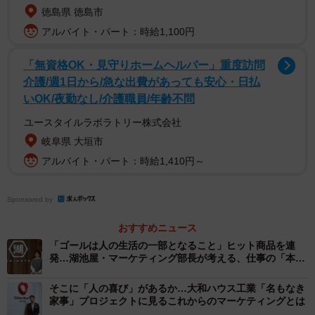
徳島県 徳島市
商品の企画開発ではなくパッケージデザインや、販促品全
アルバイト・パート：時給1,100円
般を担当していましたが、店頭での見え方などを考慮し
て、目に留まるパンチあるデザインや色になっているかを
「無資格OK・見守りホームヘルパー」重度訪問
外部のデザイナーの方と一緒になって作っていました。デ
介護/週1日から/急な出費があっても安心・日払
ザイナーだけではなく、パッケージに載せる写真を撮るフ
いOK/夜勤なし/介護職員/年齢不問
ォトグラファーや、印刷会社の方など、色々な人が関わる
ユースタイルラボラトリー株式会社
仕事でしたが、関わる人全員が満足できる結果とすること
岐阜県 大垣市
に喜びを感じていました。
アルバイト・パート：時給1,410円～
「できる仕事」と「やりたい仕事」は異なります。好きな
Sponsored by
分野が「できる仕事」になるのが幸せなことです。たとえ
「やりたい仕事」に就くことが出来たとしても、自分に適
おすすめニュース
「ゴールは人の生活の一部となること」ヒット商品を連
性がなければ非常に苦労します。「好き」や「興味があ
発…湖池屋・マーケティング部長が考える、仕事の「本
る」という気持ちがあれば、そこで自分なりの工夫ができ
質」
て少しずつ周りからの信頼を得られるように思います。
そこに「人の喜び」があるか…大和ハウス工業「名もなき
家事」プロジェクトに見るこれからのマーケティングとは