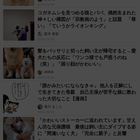
はありません。
2026.08.06
コガネムシを見つめる猫とパパ、偶然生まれた
―そうして自分の強みや軸を見出したとして、それを活か
神々しい構図が「宗教画のよう」と話題 「尊
い」「ていうかライオンキング」
せる心地よい職場とはどのように見つけられるものでしょ
梨木 香奈
う
2026.08.06
髪をバッサリと切った飼い主が帰宅すると→愛
言うのは簡単でも、実際に見つけ出すのは難しいですよ
犬たちの反応に「ワンコ様でも戸惑うのね
ね。ただ、強みを活かせるかどうかは、最終的にはその会
（笑）」「困り顔がかわいい」
社で働く人々との人間関係によるところが大きいと思いま
ANNA
す。そして、それは直接出会ってみないことには分かりま
2026.08.06
「誰かみたいにならなきゃ」 他人を正解にし
せん。
て生きてきた母親 自己主張が苦手な娘に教わ
った大切なこと【漫画】
そして選考を受ける企業の社員の方に何人か出会わせても
海川 まこと
らったら、そこで感じた肌感覚、言い換えれば第六感を大
2026.08.06
「かわいいストーカーに追われています」甘え
事にしてほしいですね。仕事だけではなく、友人関係など
ん坊な元保護猫 最後は飼い主にダイブする姿
でも同様ですが、自分と感覚の合う人とは成長しあえる関
に「間違いなく犬」「完全に親子」と反響
係になることができると思います。