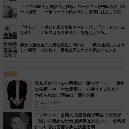
「好きを追求してきた」とお話しましたが、私は貢献意欲
上下で4800円と破格のお値段…ワークマンが初の女性用ス
が強く、自分のやった仕事が周りに良い影響を与えること
ーツ発売 「一軍スーツの代わりに」実際に注文してみま
した
ができたかを考えるタイプですが、マーケティングの仕事
はまさにホスピタリティが必要になると考えています。
「怪しい」と感じた求人情報のフレーズ…「アットホーム
な会社」「ノルマはありません」を超えた1位は
―ホスピタリティが必要になる、というのはどういったこ
春から新社会人の男性学生に聞いた…「新入社員にふさわ
しい髪型」はどれ？ 男性上司のウケを気にする人も
とでしょうか
自分が提供できるものでみんながハッピーになってくれる
と嬉しいですよね。スナック菓子は皆さんが笑顔で食べる
しごと
シーンが多いものです。そこへ貢献をする仕事ですので、
誰も求めていない職場の「謎マナー」、「過剰
な挨拶」や「お土産配り」を抑えた1位は？
ホスピタリティが大事になると感じています。
やめられない理由は「周りの目」
まいどなデータ
私は自分が好きなことを通じて、どうやって周りの人々を
2026.08.06
喜ばせることができるのかをずっと考えてここまで来まし
「ソナチネ」出演の55歳俳優が事故で大けが
た。
「戦いを諦めなければ絶望は来ない」 名悪役
だった父の言葉を胸に決意表明