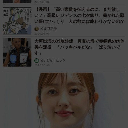
2026.08.06
会社の規模感や年収額といったところだけに価値基準を置
【漫画】「高い家賃を払えるのに、まだ欲し
いてしまうと自身が本当に大事にしたいことを見失ってし
い？」高級レジデンスの七夕飾り、書かれた願
い事にびっくり 人の欲には終わりがないのか
まうかもしれません。実際にマーケティングの仕事をして
松波 穂乃圭
いると、世の中の流行など色々な情報に触れる機会がたく
2026.08.06
さんありますが、特定の情報に流されるのではなく自分の
大河出演の39歳俳優 真夏の海で赤銅色の肉体
美を連投 「バッキバキだな」「ばり渋いで
軸をしっかり作り、それをぶらさないということが大切だ
す」
と感じています。
まいどなトピック
2026.08.06
―自分の強みや軸、芯となる考え方は、野間さんの場合は
どのように見つけられたのでしょうか
与えられた仕事を120％で返すことを意識して、いつも一所
懸命に仕事をしてきました。振り返ると、それが訓練とな
っていたように思います。中途半端な仕事ではなく、相手
の期待にきちんと応えていく中で自分の軸が何かを見つけ
ることができたように思いますね。