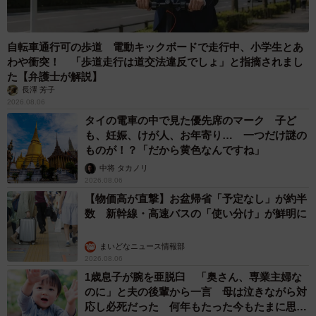
くてよかったと思っています。
若い人を見ていて、迷っている人もたくさんいますが、迷
自転車通行可の歩道 電動キックボードで走行中、小学生とあ
わや衝突！ 「歩道走行は道交法違反でしょ」と指摘されまし
って苦労を重ねて得られる経験もあると思います。それ
た【弁護士が解説】
に、失敗をすると、失敗した人の気持ちもわかりますし、
長澤 芳子
そうした経験をすると、周囲からのアドバイスをいただく
2026.08.06
タイの電車の中で見た優先席のマーク 子ど
機会も増えていきます。だから、私は若手のメンバーに対
も、妊娠、けが人、お年寄り… 一つだけ謎の
して、とにかく色々なチャレンジや経験を積むようにとア
ものが！？「だから黄色なんですね」
ドバイスしています。
中将 タカノリ
2026.08.06
【物価高が直撃】お盆帰省「予定なし」が約半
数 新幹線・高速バスの「使い分け」が鮮明に
まいどなニュース情報部
2026.08.06
3/3
1歳息子が腕を亜脱臼 「奥さん、専業主婦な
のに」と夫の後輩から一言 母は泣きながら対
【株式会社湖池屋】
応し必死だった 何年もたった今もたまに思い