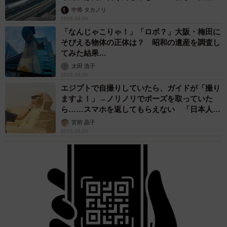
係が反響
中将 タカノリ
2026.08.06
「なんじゃこりゃ！」「ロボ？」大阪・梅田に
そびえる物体の正体は？ 昭和の遺産を調査し
てみた結果…
太田 浩子
2026.08.06
エジプトで自撮りしていたら、ガイドが「撮り
ますよ！」→ノリノリでポーズを取っていた
ら……スマホを返してもらえない 「日本人は
カモ代表かも」「私は6時間で3万円払った」
宮前 晶子
2026.08.06