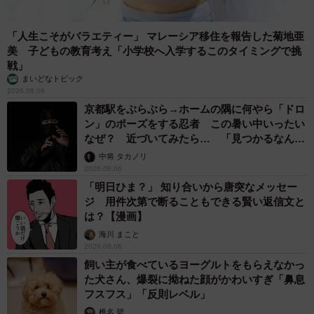
就職・転職活動とは、自分自身をブランディングすること
「人生こそがバラエティー」 マレーシア移住を報告した菊地亜
と同義です。自分がどうありたいのかを考え、自分の強み
美 子どもの教育考え「小学校へ入学するこのタイミングで挑
戦」
と弱みの双方を理解して、この先を描くということです。
まいどなトピック
2026.08.06
そのためにはとにかくチャレンジを繰り返すことに尽きま
京都駅をぶらぶら→ホームの隅に何やら「ドロ
ン」のポーズをする忍者 この暑い中いったい
す。打席に入る回数が多くなるほど、経験値が溜まってい
なぜ？ 近づいてみたら… 「見つかるなんて
き、今の仕事の良し悪しや、自分の強みや弱みが分かり、
未熟」
中将 タカノリ
自分の現在地をきちんと認識することが出来るようになり
2026.08.06
ます。
「明日ひま？」 知り合いから唐突なメッセー
ジ 用件次第で断ることもできる賢い返信文と
は？【漫画】
人生の働く時間が占める割合は非常に大きいものですよ
海川 まこと
ね。だからこそ、軸や芯をしっかり理解し、できるだけ幸
2026.08.06
せでいられる比率を高められるようにしたいところです。
飼い主が食べているヨーグルトをもらえなかっ
好きなことに没頭できて、それでいて給料がもらえて、か
た犬さん、爆裂に拗ねた顔がかわいすぎ「鼻息
フスフス」「反則レベル」
つ周囲からも期待されたり、喜ばれることほど嬉しいこと
椎名 碧