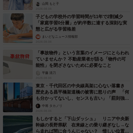
出し…
1953年創業。日本で初めてポテトチップスでの量産化を実
山岡 もと子
2026.08.06
現し「ポテトチップス」「カラムーチョ」などの数多くの
子どもの学校外の学習時間が11年で2割減少
ロングセラー商品を生み出す。2016年10月1日、コーポレ
「家庭学習0分層」が約半数に達する深刻な実
ートブランドを再編し（株）湖池屋に統一。「新生・湖池
態と広がる学習格差
屋」が誕生。翌年には自社のプライドをかけた新生・湖池
まいどなニュース情報部
2026.08.06
屋第一弾商品として「KOIKEYA PRIDE POTATO」を発
「事故物件」という言葉のイメージにとらわれ
売。以降、スナック菓子の価値向上を目指し独創的な商品
ていませんか？ 不動産業者が語る「物件の可
を次々に生み出し続けている。海外市場へも積極的に進出
能性」を閉ざさないために必要なこと
する他、北海道・南富良野町での森林保全活動『じゃがい
平藤 清刀
も心地の森』など、環境保全事業にも幅広く取り組んでい
2026.08.06
東京・千代田区の中央線高架に心ない落書き
る。
歴史ある昌平橋架道橋の被害に怒りの声 「何
も分かってないし、センスも古い」「罰則強化
して」
中将 タカノリ
2026.08.06
もしかすると「下山ダッシュ」 リニア中央新
幹線の長野県駅 在来線との乗り継ぎなし→な
ら走れば間に合うんじゃない？ 惜しい位置関