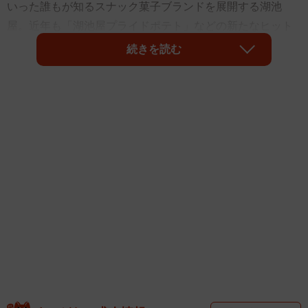
いった誰もが知るスナック菓子ブランドを展開する湖池
屋。近年も「湖池屋プライドポテト」などの新たなヒット
商品を生み出し続けています。ヒット商品連発の立役者と
続きを読む
なったのは、湖池屋全商品のブランド管理のほか、会社全
体のブランディング戦略なども担当するマーケティング本
部マーケティング部部長の野間和香奈（のま・わかな）さ
ん。野間さんが考える、自分らしいキャリアを実現するた
めの秘訣を伺いしました。