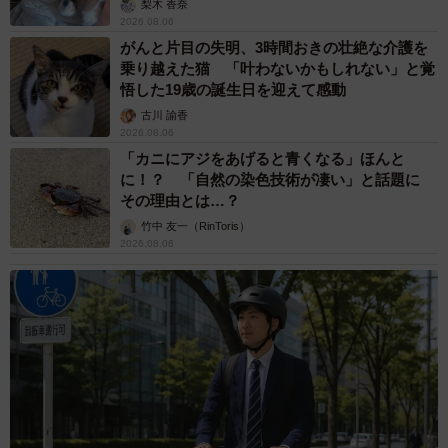
梨木 香奈
2026.08.06
これまでに築いてきた人間関係から、どんな人となら合う
がんと片目の失明、3時間おきの壮絶な介護を
乗り越えた猫 「叶わないかもしれない」と覚
のかという肌感覚を思い出してみてください。人の印象は
悟した19歳の誕生日を迎えて感動
出会って15秒で決まるとも言われますが、面接・面談の中
古川 諭香
で自分と合致するかどうか感覚を大事にしてほしいと思っ
2026.08.06
ています。そして、自分がその中でチャレンジしたいと思
「カニにアジをあげると青くなる」ほんと
に！？ 「自然の染色技術が凄い」と話題に
えるかどうか、自分の気持ちを大切にしてもらいたいと思
その理由とは…？
います。
竹中 友一（RinToris）
2026.08.06
―振り返ってみて、20代の時にこれをやっていたからよか
った、といったものはありますか
私も20代の時はがむしゃらに仕事をしていました。今でも
そうですが、おっちょこちょいな性格で、色々な失敗もし
てきましたし、自分って何だろうと悩むこともありまし
た。でも、不器用ながらに真摯に仕事に向き合い、逃げな