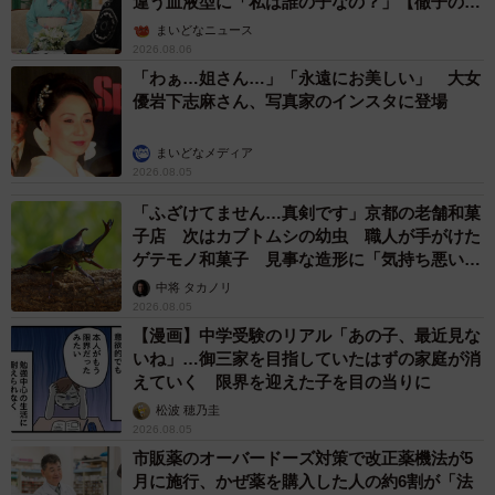
違う血液型に「私は誰の子なの？」【徹子の部
屋】
まいどなニュース
2026.08.06
「わぁ…姐さん…」「永遠にお美しい」 大女
優岩下志麻さん、写真家のインスタに登場
まいどなメディア
2026.08.05
「ふざけてません…真剣です」京都の老舗和菓
子店 次はカブトムシの幼虫 職人が手がけた
ゲテモノ和菓子 見事な造形に「気持ち悪いく
らいリアル」
中将 タカノリ
2026.08.05
【漫画】中学受験のリアル「あの子、最近見な
いね」…御三家を目指していたはずの家庭が消
えていく 限界を迎えた子を目の当りに
松波 穂乃圭
2026.08.05
市販薬のオーバードーズ対策で改正薬機法が5
月に施行、かぜ薬を購入した人の約6割が「法