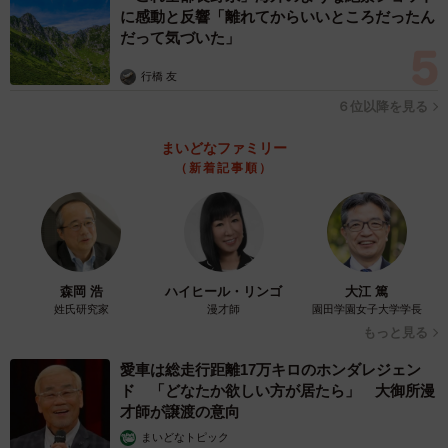
に感動と反響「離れてからいいところだったん
私が就職した時はどんどん高給取りになることが良しとさ
だって気づいた」
れ、コンサル業界や金融機関の就職人気が高まっていまし
行橋 友
た。ですが、給料だけでなく、自分の好きなこと、興味の
６位以降を見る
あることに重きを置いて就職先を選んだからこそ、私とし
ては幸せだなと感じることが出来ていると思います。一方
まいどなファミリー
（新着記事順）
で、今の20代の皆さんは「自分らしさ」を求められている
のではないでしょうか。個性を活かして組織を強くする時
代です。湖池屋でも同様に20代の社員の個性を尊重してい
ます。
森岡 浩
ハイヒール・リンゴ
大江 篤
色々な観点で会社を選ぶことができる一方、まずはそうい
姓氏研究家
漫才師
園田学園女子大学学長
もっと見る
う時代であることを認識し、自分らしさや、自分の持ち味
を見つけてみてください。自分の強みを活かしながら、心
愛車は総走行距離17万キロのホンダレジェン
ド 「どなたか欲しい方が居たら」 大御所漫
地よく、粘り強く働ける仕事が何かという観点で就職・転
才師が譲渡の意向
職先を見ていくのが良いと思います。
まいどなトピック