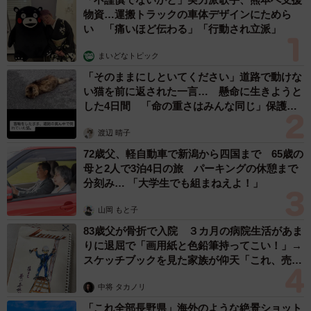
分にとっては天職だと思います。
物資…運搬トラックの車体デザインにためら
い 「痛いほど伝わる」「行動され立派」
まいどなトピック
「そのままにしといてください」道路で動けな
い猫を前に返された一言… 懸命に生きようと
した4日間 「命の重さはみんな同じ」保護団
体代表の訴え
渡辺 晴子
72歳父、軽自動車で新潟から四国まで 65歳の
母と2人で3泊4日の旅 パーキングの休憩まで
分刻み… 「大学生でも組まねえよ！」
山岡 もと子
2/3
83歳父が骨折で入院 ３カ月の病院生活があま
りに退屈で「画用紙と色鉛筆持ってこい！」→
―天職と呼べる仕事に出会いたいと考える20代の読者もた
スケッチブックを見た家族が仰天「これ、売れ
ますよ…」
くさんいるかと思います。どのようにしたら巡り会えるの
中将 タカノリ
でしょう
「これ全部長野県」海外のような絶景ショット