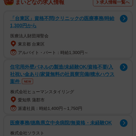
まいどなの求人情報
求人情報一覧へ
「台東区」資格不問/クリニックの医療事務/時給
―どのような意識をもって、マーケティングの仕事を長く
1,300円から
続けてらっしゃるのでしょうか
医療法人財団湖聖会
東京都 台東区
この仕事は「自己認知力」をどれだけ持てるかが問われて
アルバイト・パート：時給1,300円～
います。ある場面に直面した時に、自分がどうなっている
のか先読みする力と言えるかもしれません。言われたこと
住宅用外壁パネルの製造/未経験OK/資格不要/入
社祝い金あり/家賃無料の社員寮完備/積水ハウス
をただ素直に受け止めて、指示通り仕事をするのではな
案件
NEW
く、指示した人がどんな背景があってその発言をしている
株式会社ヒューマンスタイリング
のかを想像し、どんな場面になっても大丈夫なように事前
愛知県 蒲郡市
準備をするようにしています。もちろん、私も20代前半か
派遣社員：時給1,400円～1,750円
らこうしたことができたわけではありません。
医療事務/徳島県立中央病院/無資格・未経験OK
また、日々の仕事の中でどこに喜びを感じられるかも意識
株式会社ソラスト
しています。マーケティング部に異動したばかりの頃は、