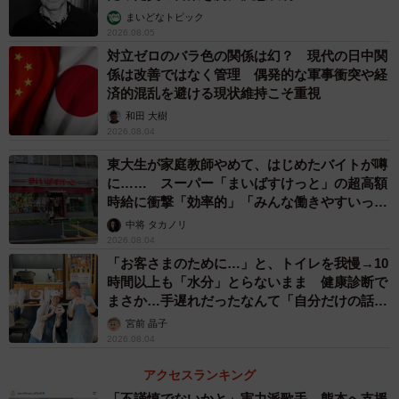
まいどなトピック
―一方でそのように長く続けられるような仕事を見つける
2026.08.05
ことも難しいのではと感じてしまいます
対立ゼロのバラ色の関係は幻？ 現代の日中関
係は改善ではなく管理 偶発的な軍事衝突や経
仕事というものは1日の中でも大半を占めるものです。繰り
済的混乱を避ける現状維持こそ重視
返しになりますが、私の場合、好きなことや、興味のある
和田 大樹
2026.08.04
ことでなければ続きませんでした。まずは自分の好きなこ
東大生が家庭教師やめて、はじめたバイトが噂
とを見つけ、その先にどんな業界・仕事があるのかを考え
に…… スーパー「まいばすけっと」の超高額
ることが良いのではないかなと思います。
時給に衝撃「効率的」「みんな働きやすいって
言ってる」
中将 タカノリ
就職活動で興味のあった食品業界で、お菓子が好き、マー
2026.08.04
ケティングの仕事が好きでここまで来ることが出来ました
「お客さまのために…」と、トイレを我慢→10
時間以上も「水分」とらないまま 健康診断で
が、もし経理の仕事をしてくれと言われたら、途中で辞め
まさか…手遅れだったなんて「自分だけの話で
ていたかもしれませんね（笑）。
はなく、日本中で起きている問題では？」
宮前 晶子
2026.08.04
そうして考えると、まだまだ足りない部分はありながら
アクセスランキング
も、好きな仕事をすることができているという点では、自
「不謹慎でないかと」実力派歌手、熊本へ支援