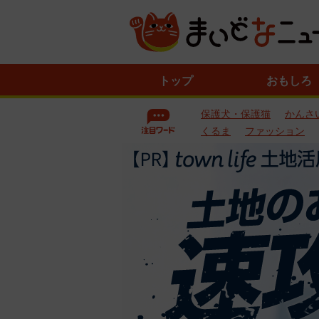
ニ
トップ
おもしろ
ュ
ー
保護犬・保護猫
かんさ
ス
一
くるま
ファッション
覧