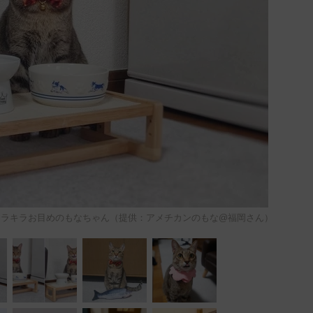
のキラキラお目めのもなちゃん（提供：アメチカンのもな@福岡さん）