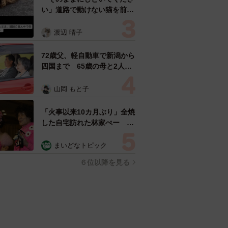
い」道路で動けない猫を前に
返された一言… 懸命に生き
ようとした4日間 「命の重
渡辺 晴子
さはみんな同じ」保護団体代
表の訴え
72歳父、軽自動車で新潟から
四国まで 65歳の母と2人で
3泊4日の旅 パーキングの休
憩まで分刻み… 「大学生で
山岡 もと子
も組まねえよ！」
「火事以来10カ月ぶり」全焼
した自宅訪れた林家ぺー 内
装も壁も取り払われスケルト
ン状態の部屋に呆然
まいどなトピック
６位以降を見る