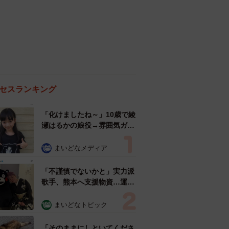
セスランキング
「化けましたね～」10歳で綾
瀬はるかの娘役→雰囲気ガラ
リの18歳に成長 「メイクで
雰囲気が」「宝塚に入れそ
まいどなメディア
う」
「不謹慎でないかと」実力派
歌手、熊本へ支援物資…運搬
トラックの車体デザインにた
めらい 「痛いほど伝わる」
まいどなトピック
「行動され立派」
「そのままにしといてくださ