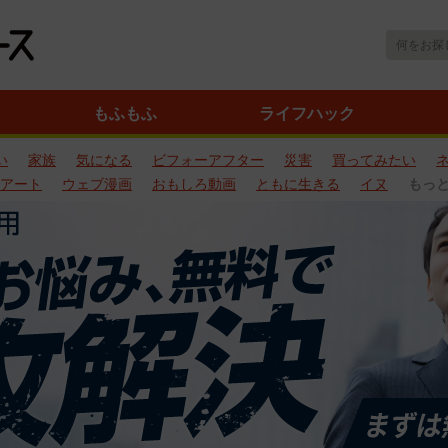
もふもふ
ライフハック
い
家族
気になる
ビフォーアフター
災害
買ってみたい
アート
ウェブ漫画
おもしろ動画
ともに生きる
イヌ
もっ