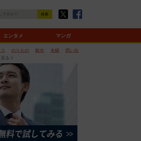
エンタメ
マンガ
ネコ
のりもの
観光
夫婦
思い出
と見る