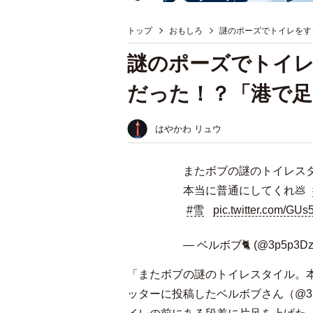
トップ
おもしろ
謎のポーズでトイレをす
謎のポーズでトイ
だった！？「港で
はやかわ リュウ
またボブの謎のトイレスタ
本当に普通にしてくれ💩
#雪
pic.twitter.com/GUs
— ベルボブ🐈 (@3p5p3Dz
「またボブの謎のトイレスタイル。
ッターに投稿したベルボブさん（@3p5