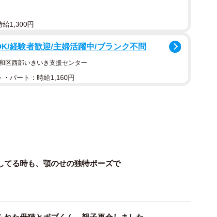
給1,300円
OK/経験者歓迎/主婦活躍中/ブランク不問
昭和区西部いきいき支援センター
1/8
・パート：時給1,160円
のもと保護猫、ボブくん（提供：ベルボブさん）
どんなタイミングで撮影されたのですか？
トイレをする習慣なので、朝ごはんの後、片付けをしな
ました。”わ～また変な格好してトイレしてるわ～”と
してる時も、顎のせの独特ポーズで