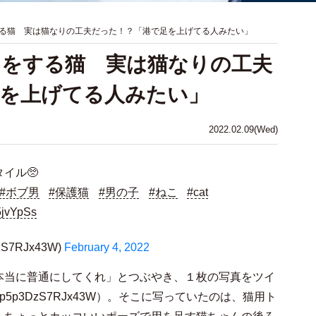
る猫 実は猫なりの工夫だった！？「港で足を上げてる人みたい」
レをする猫 実は猫なりの工夫
足を上げてる人みたい」
2022.02.09(Wed)
イル🥺
#ボブ男
#保護猫
#男の子
#ねこ
#cat
5jvYpSs
S7RJx43W)
February 4, 2022
本当に普通にしてくれ」とつぶやき、１枚の写真をツイ
p3DzS7RJx43W）。そこに写っていたのは、猫用ト