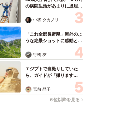
の病院生活があまりに退屈で
「画用紙と色鉛筆持ってこ
い！」→スケッチブックを見
中将 タカノリ
た家族が仰天「これ、売れま
すよ…」
「これ全部長野県」海外のよ
うな絶景ショットに感動と反
響「離れてからいいところだ
ったんだって気づいた」
行橋 友
エジプトで自撮りしていた
ら、ガイドが「撮ります
よ！」→ノリノリでポーズを
取っていたら……スマホを返
宮前 晶子
してもらえない 「日本人は
６位以降を見る
カモ代表かも」「私は6時間
で3万円払った」