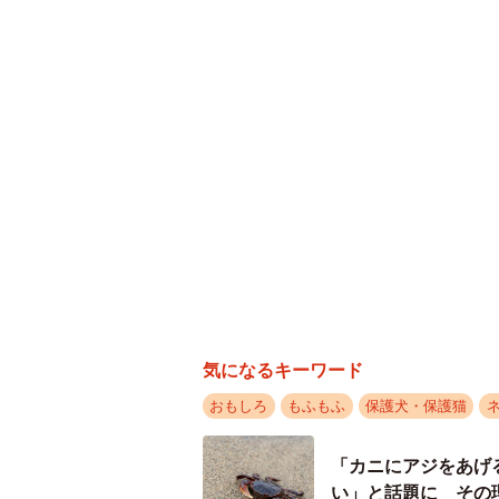
ちょっとカッコいい、謎のス
ーーボブくんはいつ頃からこのスタ
「ここ１カ月くらいだと思います。
すが、パッと横を見たらすごい格好
にしていたはずなんです。ただ、ボ
によく、排泄物が踏まれたり粉々に
気になるキーワード
かげなのかもしれません」
おもしろ
もふもふ
保護犬・保護猫
「カニにアジをあげ
い」と話題に その