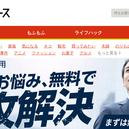
もふもふ
ライフハック
い
家族
気になる
ネコ
観光
買ってみたい
夫婦
のりも
事件
アニメ
ファッション
お菓子
グルメ
もっと見る