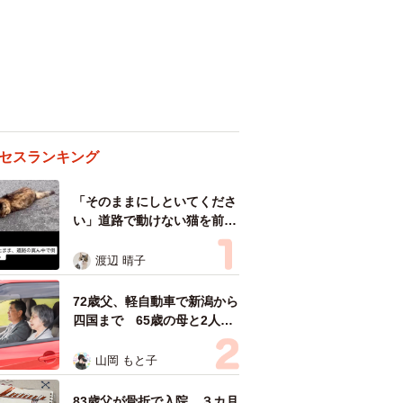
セスランキング
「そのままにしといてくださ
い」道路で動けない猫を前に
返された一言… 懸命に生き
ようとした4日間 「命の重
渡辺 晴子
さはみんな同じ」保護団体代
表の訴え
72歳父、軽自動車で新潟から
四国まで 65歳の母と2人で
3泊4日の旅 パーキングの休
憩まで分刻み… 「大学生で
山岡 もと子
も組まねえよ！」
83歳父が骨折で入院 ３カ月