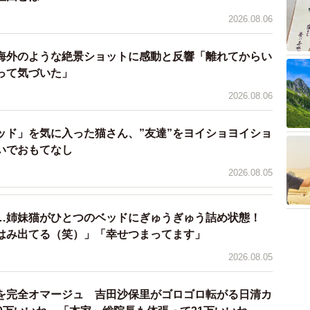
）
2026.08.06
海外のような絶景ショットに感動と反響「離れてからい
って気づいた」
2026.08.06
ッド」を気に入った猫さん、”友達”をヨイショヨイショ
いでおもてなし
2026.08.05
…姉妹猫がひとつのベッドにぎゅうぎゅう詰め状態！
はみ出てる（笑）」「幸せつまってます」
2026.08.05
を完全オマージュ 吉田沙保里がゴロゴロ転がる日清カ