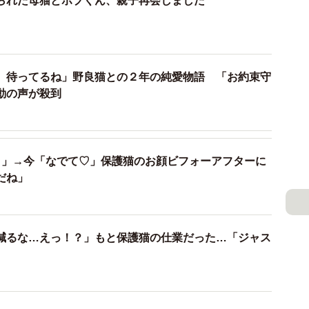
られた母猫とボブくん、親子再会しました
。待ってるね」野良猫との２年の純愛物語 「お約束守
動の声が殺到
？」→今「なでて♡」保護猫のお顔ビフォーアフターに
だね」
減るな…えっ！？」もと保護猫の仕業だった…「ジャス