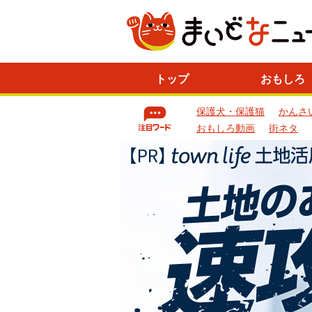
ニ
トップ
おもしろ
ュ
ー
保護犬・保護猫
かんさ
ス
一
おもしろ動画
街ネタ
覧