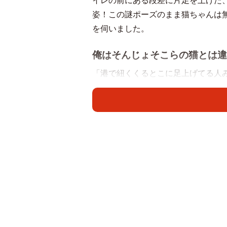
イレの前にある段差に片足を上げた
姿！この謎ポーズのまま猫ちゃんは
を伺いました。
俺はそんじょそこらの猫とは違
「港で紐くくるとこに足上げてる人み
と、絶賛のリプライも寄せられてい
の子です。
リプ欄には、「このカッコでないと
ぇ」といった、謎のスタイルで用を
も謎のトイレスタイルです！」「う
の声も殺到。さまざまな猫ちゃんた
盛り上がったボブくんの「謎のトイ
伺いました。