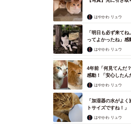
【写真】先に引き取
はやかわ リュウ
「明日も必ず来てね
ってよかったね」感
はやかわ リュウ
4年前「何見てんだ
感動！「安心したん
はやかわ リュウ
「加湿器の水がよく
トサイズですね！」
はやかわ リュウ