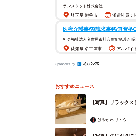
ランスタッド株式会社
埼玉県 熊谷市
派遣社員：時
医療介護事務/請求事務/無資格
社会福祉法人名古屋市社会福祉協議会 
愛知県 名古屋市
アルバイト
謎のトイレスタイルで話題
Sponsored by
ーー今回のボブくんの謎スタイルは
おすすめニュース
「いつもボブはごはんを食べた後に
がらパッと見たらあんな格好をしてい
【写真】リラックス
思って写真を撮り、投稿しました」
はやかわ リュウ