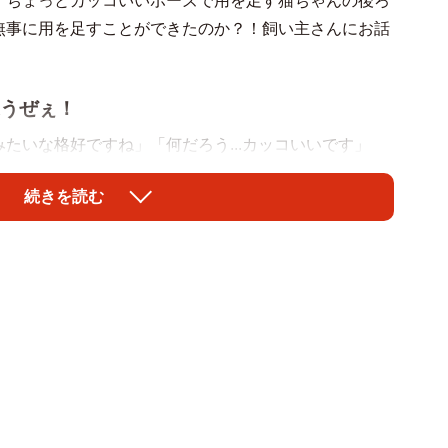
、ちょっとカッコいいポーズで用を足す猫ちゃんの後ろ
無事に用を足すことができたのか？！飼い主さんにお話
うぜぇ！
たいな格好ですね」「何だろう...カッコいいです」
た猫ちゃんは、ボブくん。１歳８カ月になる保護猫の男
続きを読む
出んのやんな～」「俺はそんじょそこらの猫とは違うぜ
足すボブくんの気持ちを代弁した声のほか、「ウチの子
ちも立ってします」という、猫飼いさんたちからの共感
ちの「謎スタイル」画像も多数寄せられるなど、大いに
レスタイル」について、飼い主のベルボブさんにお話を