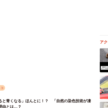
2/8
タイルで用を足すボブくん（提供：ベルボブさん）
アク
イルで用を足すように？
初めて見たのも朝ごはんの片付けをしていたときなので
でトイレをしていました。もともとうちに来た頃は普通
ブはほんとにトイレが下手くそで、トイレを片付ける際
なっていたんです…。最近それがないのはあの格好のお
ネコ
ると青くなる」ほんとに！？ 「自然の染色技術が凄
理由とは…？