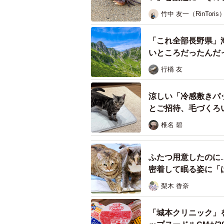
竹中 友一（RinToris
「これ全部長野県」
いところだったんだ
行橋 友
涼しい「冷感敷きパ
とご招待、毛づくろ
椎名 碧
ふたつ用意したのに
密着して眠る姿に「
梨木 香奈
「城本クリニック」