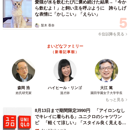
愛猫が水を飲むたびに褒め続けた結果→「今か
ら飲むよ！」と飼い主を呼ぶように 誇らしげ
な表情に「かしこい」「えらい」
梨木 香奈
６位以降を見る
まいどなファミリー
（新着記事順）
森岡 浩
ハイヒール・リンゴ
大江 篤
姓氏研究家
漫才師
園田学園女子大学学長
もっと見る
8月13日まで期間限定3990円 「アイロンなし
でキレイに着られる」ユニクロのシャツワン
ピ 「軽くて涼しい」「スタイル良く見える」
の声