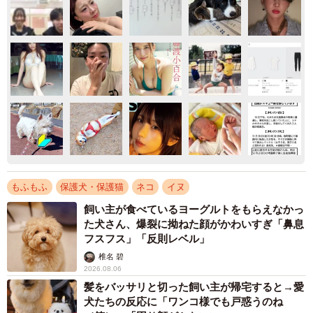
もふもふ
保護犬・保護猫
ネコ
イヌ
飼い主が食べているヨーグルトをもらえなかっ
た犬さん、爆裂に拗ねた顔がかわいすぎ「鼻息
フスフス」「反則レベル」
椎名 碧
2026.08.06
髪をバッサリと切った飼い主が帰宅すると→愛
犬たちの反応に「ワンコ様でも戸惑うのね