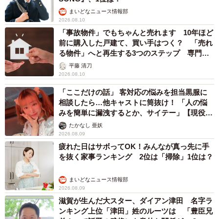
まいどなニュース情報部
2026.08.10
「事故物件」でもちゃんと売れます 10年ほど
前に購入した戸建て、買い手はつく？ 「売れ
る物件」へと再生する3つのステップ 専門家
が解説
平藤 清刀
2026.08.10
「ここだけの話」 客対応の悩みを担当黒服に
相談したら…他キャストに筒抜け！ 「人の悩
みを簡単に漏洩するとか、サイテー」【現役キ
ャストに取材】
たかなし 亜妖
2026.08.09
疲れた日はサボってOK！みんなが真っ先に手
を抜く家事ランキング 2位は「掃除」1位は？
まいどなニュース情報部
2026.08.09
滋賀が生んだ大スター、ダイアン津田 名字ラ
ンキング上位「津田」姓のルーツは 「豊臣兄