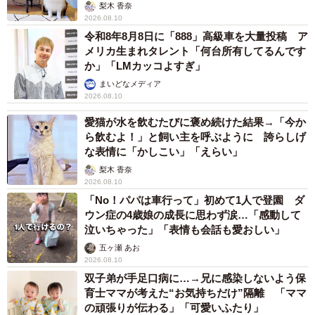
いいね」
梨木 香奈
2026.08.10
令和8年8月8日に「888」高級車を大量投稿 ア
メリカ生まれタレント「何台所有してるんです
か」「LMカッコよすぎ」
まいどなメディア
2026.08.10
愛猫が水を飲むたびに褒め続けた結果→「今か
ら飲むよ！」と飼い主を呼ぶように 誇らしげ
な表情に「かしこい」「えらい」
梨木 香奈
2026.08.10
「No！パパは車行って」初めて1人で登園 ダ
ウン症の4歳娘の成長に思わず涙…「感動して
泣いちゃった」「表情も会話も愛おしい」
五ヶ瀬 あお
2026.08.10
双子弟が手足口病に…→兄に感染しないよう保
育士ママが考えた“お気持ちだけ”隔離 「ママ
の頑張りが伝わる」「可愛いふたり」