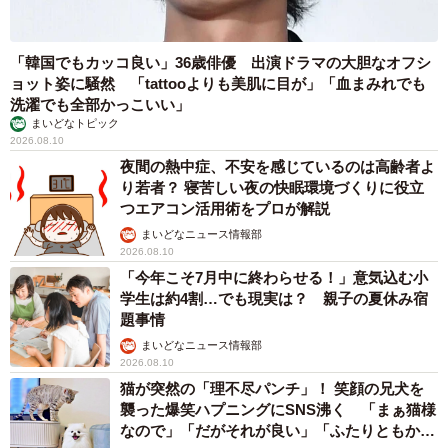
「韓国でもカッコ良い」36歳俳優 出演ドラマの大胆なオフシ
ョット姿に騒然 「tattooよりも美肌に目が」「血まみれでも
洗濯でも全部かっこいい」
まいどなトピック
2026.08.10
夜間の熱中症、不安を感じているのは高齢者よ
り若者？ 寝苦しい夜の快眠環境づくりに役立
つエアコン活用術をプロが解説
まいどなニュース情報部
2026.08.10
「今年こそ7月中に終わらせる！」意気込む小
学生は約4割…でも現実は？ 親子の夏休み宿
題事情
まいどなニュース情報部
2026.08.10
猫が突然の「理不尽パンチ」！ 笑顔の兄犬を
襲った爆笑ハプニングにSNS沸く 「まぁ猫様
なので」「だがそれが良い」「ふたりともかわ