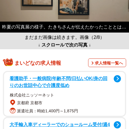
昨夏の写真展の様子。たきちさんが伝えたかったこととは…
まだまだ画像は続きます。画像（2/8）
↓ スクロールで次の写真 ↓
まいどなの求人情報
求人情報一覧へ
看護助手・一般病院/年齢不問/日払いOK/身の回
りのお世話中心で介護度低め
株式会社ニッソーネット
京都府 京都市
派遣社員：時給1,400円～1,875円
大手輸入車ディーラーでのショールーム受付/週4