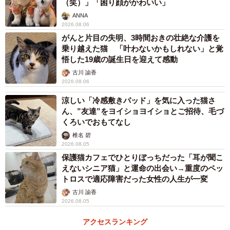
（笑）」「困り顔がかわいい」
ANNA
2026.08.06
がんと片目の失明、3時間おきの壮絶な介護を
乗り越えた猫 「叶わないかもしれない」と覚
悟した19歳の誕生日を迎えて感動
古川 諭香
2026.08.06
涼しい「冷感敷きパッド」を気に入った猫さ
ん、”友達”をヨイショヨイショとご招待、毛づ
くろいでおもてなし
椎名 碧
2026.08.05
保護猫カフェでひとりぼっちだった「耳が聞こ
えないシニア猫」と運命の出会い→重度のペッ
トロスで適応障害だった女性の人生が一変
古川 諭香
2026.08.05
アクセスランキング