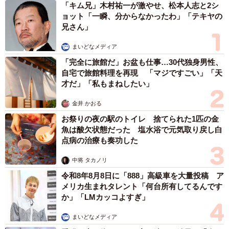
「キム兄」木村祐一が激やせ、松本人志と2シ
ョット「一瞬、分からなかったわ」「テキヤの
兄さん」
まいどなメディア
「完全に旅館だ」お盆も仕事…30代独身男性、
自宅で旅館料理を再現 「マジですごい」「天
才だ」「私もまねしたい」
金井 かおる
お祭りの夜の駅のトイレ 捨てられた1匹の金
魚は酸欠状態だった 塩水浴で元気取り戻し白
点病の治療も奏功した
中将 タカノリ
令和8年8月8日に「888」高級車を大量投稿 ア
メリカ生まれタレント「何台所有してるんです
か」「LMカッコよすぎ」
まいどなメディア