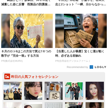
減量した姿に反響 既製品の防護服が
志と2ショット「一瞬、分からなかった
着られると...
わ」「テキ...
８月のロト6はこの方法で買え!!６つの
【当選した人が暴露】宝くじ運が動く
数字が『完全一致』する方法
時、必ずある前触れ
PR(株式会社MURA)
PR(合同会社デジタルファーム )
Recommended by
昨日の人気フォトセレクション