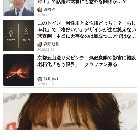
弟！」で話題の武将にも意外な関係が…？
森岡 浩
2026.08.09
このトイレ、男性用と女性用どっち！？「おし
ゃれ」で「格好いい」デザインが生む笑えない
悲喜劇 本当に大事なのは目立つことではな
く…
高野 朋美
2026.08.09
京都五山送り火ピンチ 気候変動や獣害に施設
老朽化「もう限界」 クラファン募る
浅井 佳穂
2026.08.09