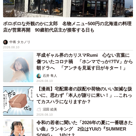
ボロボロな外観のかに太郎 名物メニュ−500円の北海道の料理
店が営業再開 90歳初代店主が接客する日も
中将 タカノリ
2026.08.10
平成ギャル界のカリスマRumi 心ない言葉に
傷ついたコロナ禍 「ホンマでっか!?TV」から
朝ドラへ 「アンチを見返す日がキター！」
石井 隼人
2026.08.10
【漫画】宅配業者の誤配や荷物のいい加減な扱
いに、思わず「本人が謝りに来い！」…これっ
てカスハラになりますか？
沼田 絵美
2026.08.10
令和の若者に聞いた「2026年の夏に一番聴きた
い曲」ランキング 2位はYUIの『SUMMER
SONG』、1位は？