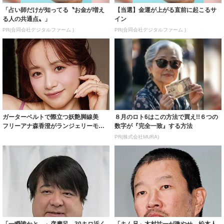
「占い師だけが知ってる〝お金が増え
【当選】金運が上がる直前に起こるサ
る人の共通点〟」
イン
PR(合同会社デジタルファーム )
PR(合同会社デジタルファーム )
ガーターベルトで際立つ妖艶脚線美
８月のロト6はこの方法で買え!!６つの
フリーアナ森香澄がランジェリーモデ
数字が『完全一致』する方法
ルに ｢PE...
PR(株式会社MURA)
「一瞬誰かと…」彦摩呂、30キロ近く
「キム兄」木村祐一が激やせ、松本人