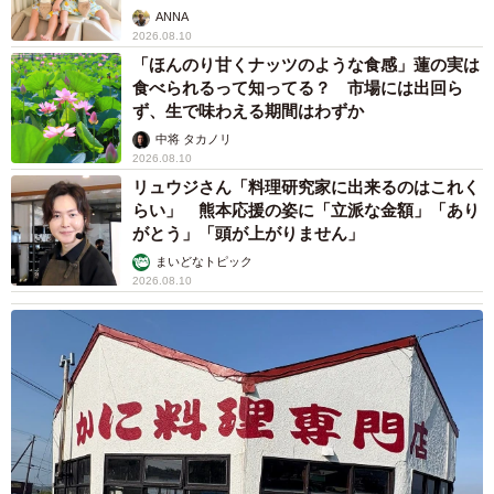
ANNA
2026.08.10
「ほんのり甘くナッツのような食感」蓮の実は
食べられるって知ってる？ 市場には出回ら
ず、生で味わえる期間はわずか
中将 タカノリ
2026.08.10
リュウジさん「料理研究家に出来るのはこれく
らい」 熊本応援の姿に「立派な金額」「あり
がとう」「頭が上がりません」
まいどなトピック
2026.08.10