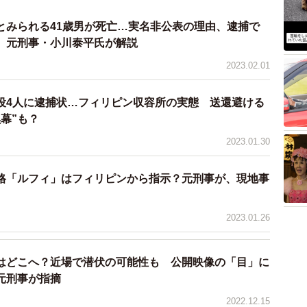
ら「パパ活」という言葉が注目された。「パパ活」と
とみられる41歳男が死亡…実名非公表の理由、逮捕で
余裕のある男性と時間を過ごして金銭を得る活動を差す
 元刑事・小川泰平氏が解説
7年にはネット配信ドラマ「パパ活」が話題となるなど、
2023.02.01
役4人に逮捕状…フィリピン収容所の実態 送還避ける
パパ活はＳＮＳを利用していることが多かったのだ
幕”も？
が残ったり、（男性相手から）何度も連絡が来たりする
2023.01.30
、例えばラブホテル街などで男性に声をかける。男性も
るのを待つ。そういう直接交渉みたいなことがコロナに
格「ルフィ」はフィリピンから指示？元刑事が、現地事
、変化する「パパ活」の実態を説明した。
2023.01.26
捕容疑は殺人だが、財布から金を強取していることは
ます。また、パパ活で得たお金を小林容疑者に渡してい
はどこへ？近場で潜伏の可能性も 公開映像の「目」に
容疑者に弱みを握られていたのかどうかも焦点になるで
元刑事が指摘
2022.12.15