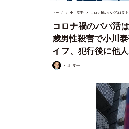
トップ
小川泰平
コロナ禍のパパ活は路上
コロナ禍のパパ活は
歳男性殺害で小川泰
イフ、犯行後に他人
小川 泰平