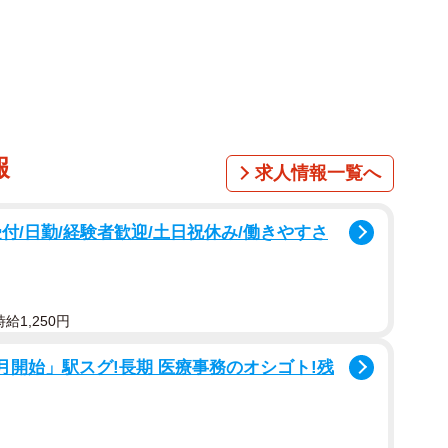
1/2
刺されて殺害された現場のホテル＝東京・池袋（撮影・小川泰平／
部を画像加工しています）
2歳の男性が殺害された事件で、住所、職業不詳藤井遥容
た。藤井容疑者の凶器がカッターナイフだったこと、「パ
報
どを受け、元神奈川県警刑事で犯罪ジャーナリストの小
求人情報一覧へ
し、当サイトに対し、殺意の有無や共に逮捕された男性容
付/日勤/経験者歓迎/土日祝休み/働きやすさ
午後8時ごろ、池袋駅近くのホテルの部屋にさいたま市
胸をカッターナイフで刺して殺害した疑い。同容疑者は
給1,250円
めているという。財布から現金がなくなっており、警視
日朝、藤井容疑者の身柄をＪＲ西八王子駅近くで確保して
月開始」駅スグ!長期 医療事務のオシゴト!残
たとして、元交際相手の住所、職業不詳小林優介容疑