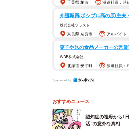
千葉県 柏市
派遣社員：時給1
者（29）と弟の八王子市、職業不詳
藤井容疑者の犯行後に落ち合い、3
介護職員/ポシブル高の原/主夫
林兄弟の地元である八王子市内に移
株式会社ソラスト
った」と供述している。
奈良県 奈良市
アルバイト・
小川氏は「若い女性が高齢者を相手
菓子や氷の食品メーカーの営業
あってお金のやり取りがあった。そ
WDB株式会社
す」と事件を総括した上で、藤井容
北海道 安平町
派遣社員：時
同氏は「犯行後、3人は歌舞伎町に
Sponsored by
たホテル周辺の様子を見た。そして
ェに泊まった。犯人は現場に戻ると
ているか心配になって見に来たと言
おすすめニュース
さらに、同氏は「現場は池袋駅北口
認知症の祖母から1
といっていい場所。警視庁は防犯カ
活”の意外な真相