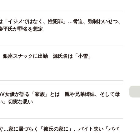
弟が接触していたことを捜査関係者から聞いています。
姿、これが『前足』。ホテルから女性が出て、その後で
さらに歌舞伎町に行った足取りも。西八王子駅では捜査
は「イジメではなく、性犯罪」…脅迫、強制わいせつ、
ので、追跡されていたといえる。なぜ歌舞伎町ではなく、
泰平氏が罪名を想定
タイミング的なことに加えて、他に共犯者的な者がいな
とも考えられる」と付け加えた。
、銀座スナックに出勤 源氏名は「小雪」
フを日頃から持ち歩いていたという。
るということで、護身用的なものとして持っていた可
ッターナイフとは考えない。包丁とかナイフを使う。犯
AV女優が語る「家族」とは 親や兄弟姉妹、そして母
0番通報していたように、計画性はなく、殺害目的はな
い」切実な思い
をもらう約束での、現金のトラブルだろうと推測され
脅かしてお金を取ろうとカッターナイフを出し、太もも
の所を刺してしまったという可能性もある。ホテルを出
次ぐ…家に居づらく「彼氏の家に」、バイト失い「パパ
たかどうかは分かりませんが、110番をして、早く発