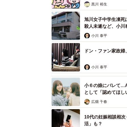
た。犯行前に、藤井容疑者と小林兄
黒川 裕生
被害者とホテルに入っていく女性の
男性と接触する、これが『後足』。
旭川女子中学生凍死
員5、6人に囲まれたということな
殺人未遂など、小川
八王子で逮捕したのかについては、
小川 泰平
いか、マークしていたのではないか
ドン・ファン家政婦
藤井容疑者は日頃からカッターナイ
小川 泰平
小川氏は「知らない異性と個室に入
能性があります。殺害目的なら、カ
小６の娘にバレて…
行後、公衆電話から他人を装って11
として「認めてほし
かったかもしれない。パパ活でお金
広畑 千春
る。金額についてもめるなどして、
を刺したが、知識がなくて太い血管
10代の妊娠相談相
てから、助けたいという気持ちがあっ
活」も？