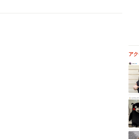
測した。
アク
2/2
ルの入口＝東京・池袋（撮影・小川泰平／一部を画像加工していま
す）