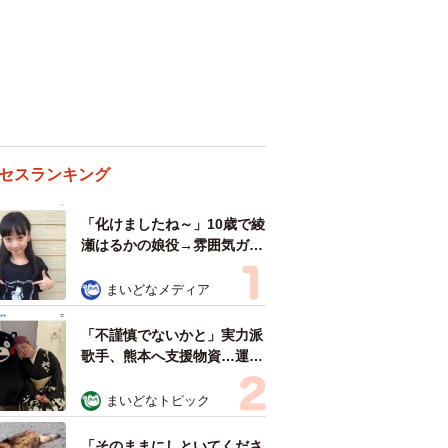
セスランキング
「化けましたね～」10歳で綾
瀬はるかの娘役→雰囲気ガラ
リの18歳に成長 「メイクで
雰囲気が」「宝塚に入れそ
まいどなメディア
う」
「不謹慎でないかと」実力派
歌手、熊本へ支援物資…運搬
トラックの車体デザインにた
めらい 「痛いほど伝わる」
まいどなトピック
「行動され立派」
「そのままにしといてくださ