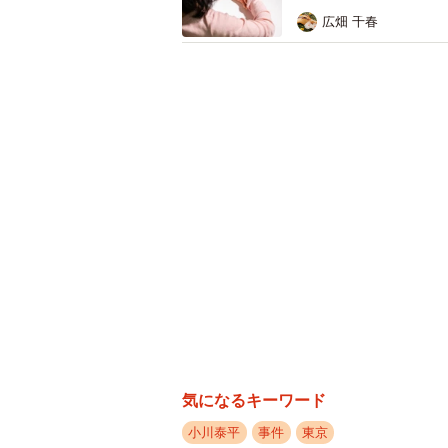
見させたんだろうと思います」と推
広畑 千春
気になるキーワード
８２歳の男性が２４歳の女に殺害されたホテ
小川泰平
事件
東京