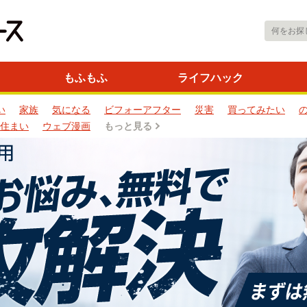
もふもふ
ライフハック
い
家族
気になる
ビフォーアフター
災害
買ってみたい
住まい
ウェブ漫画
もっと見る