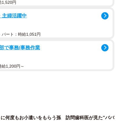
,520円
小林翔太容疑者（25）が犯人隠避の疑いで逮捕された。
人で新宿・歌舞伎町のネットカフェに泊まり、翌朝、小
・主婦活躍中
動していた。藤井容疑者は「遠くまで逃げようと話し合
パート：時給1,051円
に『パパ活』をしていた。そこに第3の男性の介入が
部で事務/事務作業
のあたりをこれから解明していくことになると思いま
疑者の行動を検証した。
給1,200円～
移動し、再びタクシーで池袋に戻り、規制線が張られ
再び、歌舞伎町に引き返してカラオケをしてネットカフ
よく言われますが、自分の犯行について警察がどう動い
える」と解説した。
のラブホテル街で、ほぼどこにでも防犯カメラがある
日に何度もお小遣いをもらう孫 訪問歯科医が見た“ババ
メラを精査して事件の『前足』と『後足』が分かってい