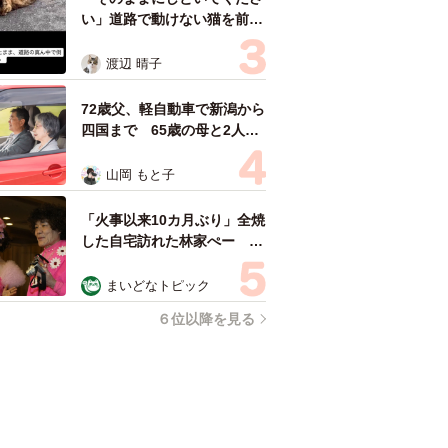
い」道路で動けない猫を前に
返された一言… 懸命に生き
ようとした4日間 「命の重
渡辺 晴子
さはみんな同じ」保護団体代
表の訴え
72歳父、軽自動車で新潟から
四国まで 65歳の母と2人で
3泊4日の旅 パーキングの休
憩まで分刻み… 「大学生で
山岡 もと子
も組まねえよ！」
「火事以来10カ月ぶり」全焼
した自宅訪れた林家ぺー 内
装も壁も取り払われスケルト
ン状態の部屋に呆然
まいどなトピック
６位以降を見る