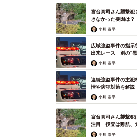
今回の事件で、藤井容疑者の供述か
宮台真司さん襲撃犯
は、一般的に、若い女性が経済的に
きなかった要因は？
ＳＮＳなどから由来する言葉。201
小川 泰平
このワードが浸透した。
広域強盗事件の指示
小川氏は「パパ活に関して、以前の
出来レース 別の“黒
が、最近はＳＮＳを利用すると証拠
小川 泰平
のが嫌なので、路上で女性の方から
そういった所に行って声をかけられ
連続強盗事件の主犯
なってから多いと聞いています」と
情や防犯対策を解説
小川 泰平
今後の捜査について、小川氏は「逮
間違いないので強盗殺人容疑になり
宮台真司さん襲撃犯
たということで、藤井容疑者が小林
注目 捜査は難航、
しょう」と指摘した。
小川 泰平