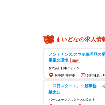
８２歳男性が２４歳の女にカッターナイフで
一
東京・池袋のホテルで21日夜に8
疑者（24）が殺人容疑で逮捕され
まいどなの求人情
パ活をしていた」と供述したことな
川泰平氏は24日、事件現場を取材
疑者との関係について解説した。
メンテナンス/スマホ修理品の受
重視の環境
NEW
調べによると、藤井容疑者は21日
株式会社日本ケイテム
の男性と入り、この男性の太ももや
兵庫県 神戸市
契約社員：時
「カッとなって刺した」と容疑を認
庁は強盗殺人事件として捜査。22
「即日スタート」一般事務/「8
事情を聞いていた。
業ナシ
パーソルテンプスタッフ株式会社
また、藤井容疑者の逃亡を手助けし