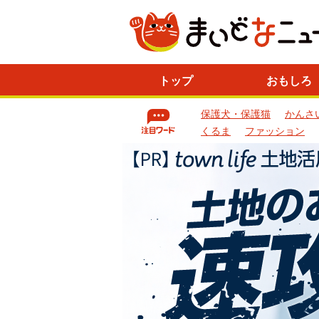
ニ
トップ
おもしろ
ュ
ー
保護犬・保護猫
かんさ
ス
一
くるま
ファッション
覧