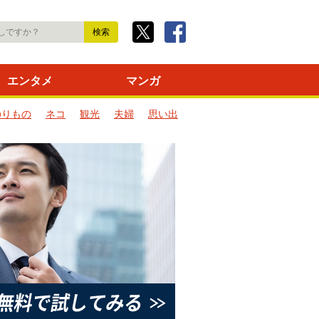
エンタメ
マンガ
のりもの
ネコ
観光
夫婦
思い出