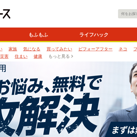
もふもふ
ライフハック
い
家族
気になる
買ってみたい
ビフォーアフター
ネコ
災害
住まい
健康
もっと見る