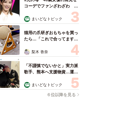
コーデでファンざわざわ
「色っぽすぎて思わず二度
見」「むっかしからずっと可
まいどなトピック
愛い」
猫用の爪研ぎおもちゃを買っ
たら…「これで合ってます
か？」予想外の使い方が大反
響 「100点満点」「かわい
梨木 香奈
いからよし！」
「不謹慎でないかと」実力派
歌手、熊本へ支援物資…運搬
トラックの車体デザインにた
めらい 「痛いほど伝わる」
まいどなトピック
「行動され立派」
６位以降を見る