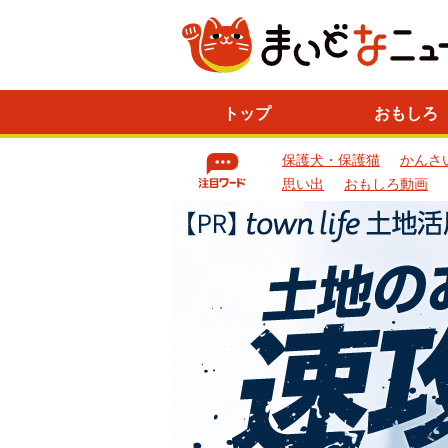
ニ
トップ
おもしろ
ュ
ー
保護犬・保護猫
かんさ
ス
一
思い出
おもしろ動画
覧