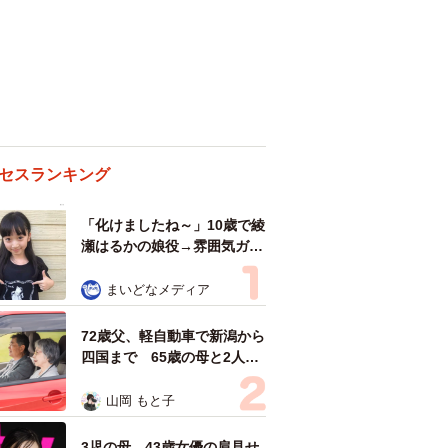
セスランキング
「化けましたね～」10歳で綾
瀬はるかの娘役→雰囲気ガラ
リの18歳に成長 「メイクで
雰囲気が」「宝塚に入れそ
まいどなメディア
う」
72歳父、軽自動車で新潟から
四国まで 65歳の母と2人で
3泊4日の旅 パーキングの休
憩まで分刻み… 「大学生で
山岡 もと子
も組まねえよ！」
3児の母 43歳女優の肩見せ