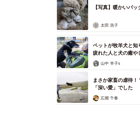
【写真】暖かいバッ
太田 浩子
ペットが牧羊犬と知
疲れた人と犬の癒や
山中 羊子s
まさか家畜の虐待！
「深い愛」でした
広畑 千春