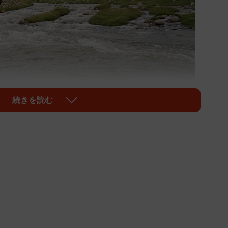
続きを読む
1/5
ます。素晴らしい飛形！（提供写真）
は川だけど、どうなるの、この子！
て洗われる羊の写真がツイッターに投稿され、話題を
方には羊とともに生きる人々の、深い深い愛情が込めら
装飾文化（刺繍・織り物など）の研究をしている廣田