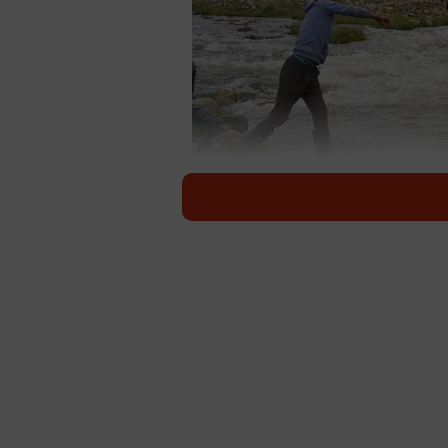
見事に、飛んで
えっ！羊が飛んでる？！ えっ！下
先日、モンゴルで川に投げ入れられ
集めています。でも、実はこの洗い
れていたのです。
投稿は、モンゴルに住むカザフ人の