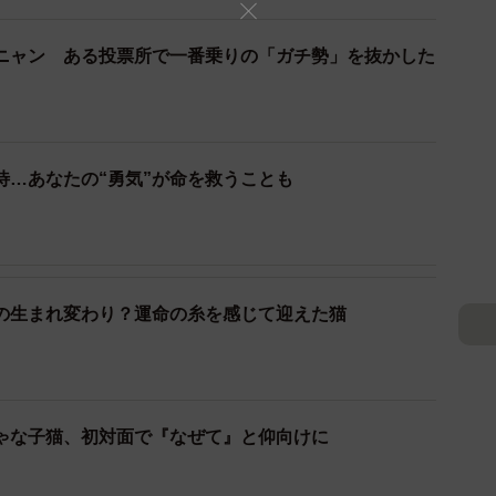
真付きでツイッターで紹介したところ、『ひどい』『虐
けました。でも、彼ら牧畜民は、家畜を虐待してるわけ
ニャン ある投票所で一番乗りの「ガチ勢」を抜かした
、一連の行動をおこなっているんです」
待…あなたの“勇気”が命を救うことも
の生まれ変わり？運命の糸を感じて迎えた猫
ゃな子猫、初対面で『なぜて』と仰向けに