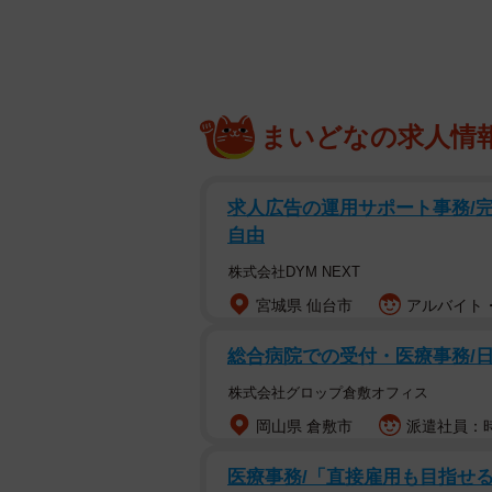
千恵子（@Chieko_KECTE 
留学して以来、毎年モンゴルを訪れ
しています。今もモンゴルに滞在中
「吹き出してしまった」など、８千
まいどなの求人情
めています。
求人広告の運用サポート事務/
自由
株式会社DYM NEXT
宮城県 仙台市
アルバイト・
総合病院での受付・医療事務/日
株式会社グロップ倉敷オフィス
岡山県 倉敷市
派遣社員：時
医療事務/「直接雇用も目指せる