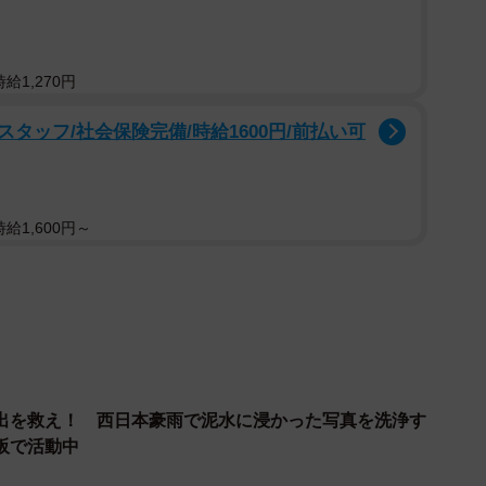
給1,270円
タッフ/社会保険完備/時給1600円/前払い可
2/5
とか。もはや羊も楽しそう？？（提供写真）
給1,600円～
しょう？
ン・ウルギー県に住むカザフ牧畜民家庭で撮影したも
８頭の群れを洗うということで、１０～１５ｍほどの川
出を救え！ 西日本豪雨で泥水に浸かった写真を洗浄す
阪で活動中
に調査に行ったときで、驚きました。３年前、動物の