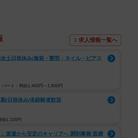
）さんのもの。廣田さんは２００９年に１年間モンゴルに語学
、そこで見た雄大な自然や人々の暮らしなどをツイート
で、写真を投稿するや否や、「ほんまに投げとる！」
件以上のリツイートや１万８千件以上の「いいね」を集
報
求人情報一覧へ
完全土日祝休み/服装・髪型・ネイル・ピアス
パート：時給1,450円～1,800円
勤/日祝休み/未経験者歓迎
給1,220円
」派遣から安定のキャリアへ 調剤事務 医療