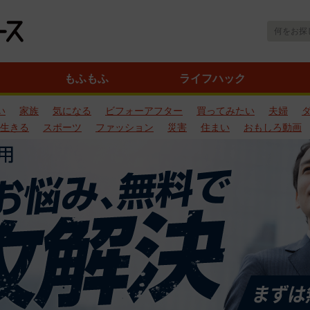
もふもふ
ライフハック
い
家族
気になる
ビフォーアフター
買ってみたい
夫婦
生きる
スポーツ
ファッション
災害
住まい
おもしろ動画