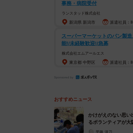
事務・病院受付
ランスタッド株式会社
新潟県 新潟市
派遣社員：時
スーパーマーケットのパン製造ス
能!/未経験歓迎!/急募
これを３回繰り返す
株式会社エムアールエス
東京都 中野区
派遣社員：時
―実際はどういう状況だったので
Sponsored by
「モンゴルの最西端に位置するバヤ
のです。今年生まれた子羊ばかり９
に次々と投げ入れていました」
おすすめニュース
―なかなか衝撃的な光景ですが。
かけがえのない思い
るボランティアが大
「ええ。最初に見たのは２０１４年
平藤 清刀