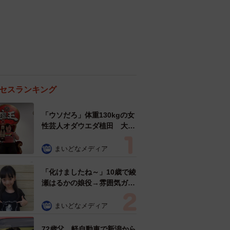
セスランキング
「ウソだろ」体重130kgの女
性芸人オダウエダ植田 大学
時代のほっそり姿に「マジ
で」
まいどなメディア
「化けましたね～」10歳で綾
瀬はるかの娘役→雰囲気ガラ
リの18歳に成長 「メイクで
雰囲気が」「宝塚に入れそ
まいどなメディア
う」
72歳父、軽自動車で新潟から