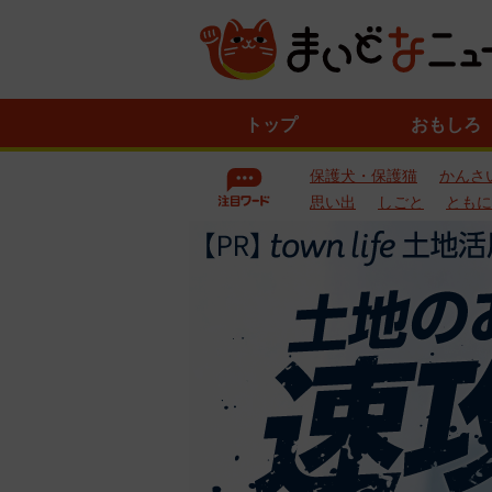
ニ
トップ
おもしろ
ュ
ー
保護犬・保護猫
かんさ
ス
一
思い出
しごと
ともに
覧