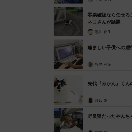
話題で何の気なしにこの洗い方を写
待だ』と、お叱りや批判、誤解も受
零票確認なら任せろ
ではなく、きちんと状況を判断して
ネコさんが話題
黒川 裕生
痛ましい子供への虐
谷光 利昭
先代『みかん』くん
渡辺 陽
野良猫だったやんち