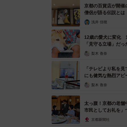
京都の百貨店が開催
僧侶が語る伝説とは
浅井 佳穂
12歳の愛犬に変化
「見守る立場」だっ
梨木 香奈
「テレビより私を見
にも健気な熱烈アピ
梨木 香奈
太っ腹！京都の老舗
市民としてお礼を」
京都新聞社