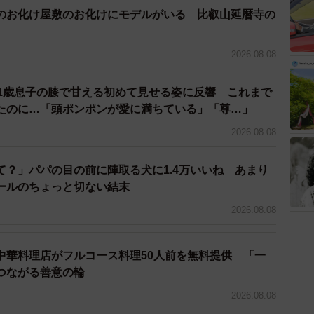
のお化け屋敷のお化けにモデルがいる 比叡山延暦寺の
2026.08.08
 1歳息子の膝で甘える初めて見せる姿に反響 これまで
たのに…「頭ポンポンが愛に満ちている」「尊…」
2026.08.08
て？」パパの目の前に陣取る犬に1.4万いいね あまり
ールのちょっと切ない結末
2026.08.08
中華料理店がフルコース料理50人前を無料提供 「一
つながる善意の輪
2026.08.08