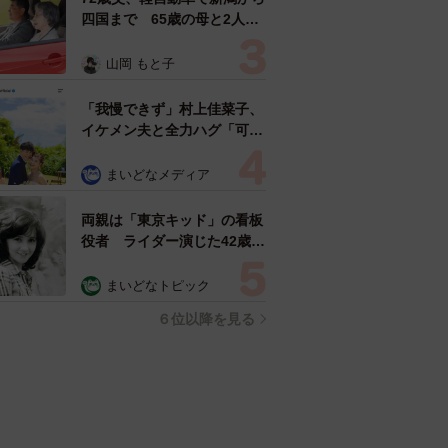
四国まで 65歳の母と2人で
3泊4日の旅 パーキングの休
憩まで分刻み… 「大学生で
山岡 もと子
も組まねえよ！」
「我慢できず」村上佳菜子、
イケメン夫と全力ハグ「可愛
いふたり」「素敵なご夫婦」
まいどなメディア
両親は「東京キッド」の看板
役者 ライダー演じた42歳元
俳優が再婚妻との「ウエディ
ングフォト」計画を明言
まいどなトピック
「センスあるカメラマン求
６位以降を見る
む」