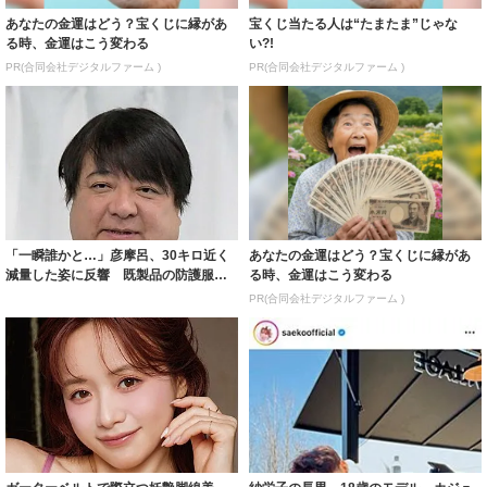
あなたの金運はどう？宝くじに縁があ
宝くじ当たる人は“たまたま”じゃな
る時、金運はこう変わる
い?!
PR(合同会社デジタルファーム )
PR(合同会社デジタルファーム )
「一瞬誰かと…」彦摩呂、30キロ近く
あなたの金運はどう？宝くじに縁があ
減量した姿に反響 既製品の防護服が
る時、金運はこう変わる
着られると...
PR(合同会社デジタルファーム )