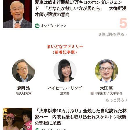
愛車は総走行距離17万キロのホンダレジェン
ド 「どなたか欲しい方が居たら」 大御所漫
才師が譲渡の意向
まいどなトピック
６位以降を見る
まいどなファミリー
（新着記事順）
森岡 浩
ハイヒール・リンゴ
大江 篤
姓氏研究家
漫才師
園田学園女子大学学長
もっと見る
「火事以来10カ月ぶり」全焼した自宅訪れた林
家ぺー 内装も壁も取り払われスケルトン状態
の部屋に呆然