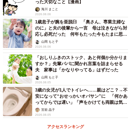
った大切なこと【漫画】
海川 まこと
2026.08.06
1歳息子が腕を亜脱臼 「奥さん、専業主婦な
のに」と夫の後輩から一言 母は泣きながら対
応し必死だった 何年もたった今もたまに思い
出し…
山岡 もと子
2026.08.06
「おしりふきのストック、あと何個か分かりま
すか？」先輩パパに聞かれ言葉を詰まらせる
夫 家事は「かなりやってる」はずだった
山岡 もと子
2026.08.05
3歳の女児が1人でトイレへ……親はどこ？→不
安になって“おせっかいオバサン”に 「何かあ
ってからでは遅い」「声をかけても両親は気づ
かぬまま」
宮前 晶子
2026.08.05
アクセスランキング