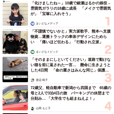
「化けましたね～」10歳で綾瀬はるかの娘役→
雰囲気ガラリの18歳に成長 「メイクで雰囲気
が」「宝塚に入れそう」
まいどなメディア
「不謹慎でないかと」実力派歌手、熊本へ支援
物資…運搬トラックの車体デザインにためら
い 「痛いほど伝わる」「行動され立派」
まいどなトピック
「そのままにしといてください」道路で動けな
い猫を前に返された一言… 懸命に生きようと
した4日間 「命の重さはみんな同じ」保護団
体代表の訴え
渡辺 晴子
72歳父、軽自動車で新潟から四国まで 65歳の
母と2人で3泊4日の旅 パーキングの休憩まで
分刻み… 「大学生でも組まねえよ！」
山岡 もと子