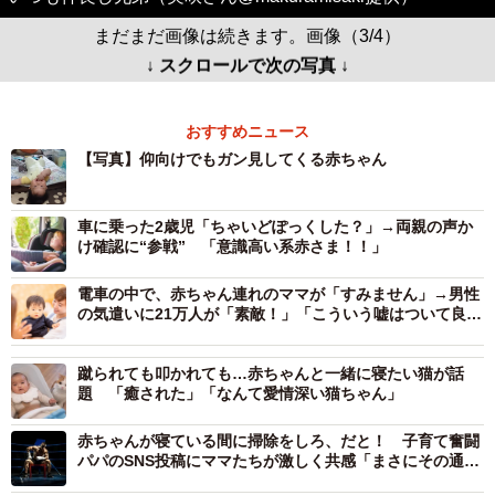
まだまだ画像は続きます。画像（3/4）
↓ スクロールで次の写真 ↓
おすすめニュース
【写真】仰向けでもガン見してくる赤ちゃん
車に乗った2歳児「ちゃいどぽっくした？」→両親の声か
け確認に“参戦” 「意識高い系赤さま！！」
電車の中で、赤ちゃん連れのママが「すみません」→男性
の気遣いに21万人が「素敵！」「こういう嘘はついて良
い」
蹴られても叩かれても…赤ちゃんと一緒に寝たい猫が話
題 「癒された」「なんて愛情深い猫ちゃん」
赤ちゃんが寝ている間に掃除をしろ、だと！ 子育て奮闘
パパのSNS投稿にママたちが激しく共感「まさにその通
り」「数々の暴言いただいていました」