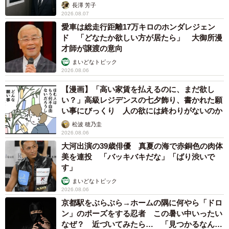
長澤 芳子
2026.08.07
愛車は総走行距離17万キロのホンダレジェン
ド 「どなたか欲しい方が居たら」 大御所漫
才師が譲渡の意向
まいどなトピック
2026.08.06
【漫画】「高い家賃を払えるのに、まだ欲し
い？」高級レジデンスの七夕飾り、書かれた願
い事にびっくり 人の欲には終わりがないのか
松波 穂乃圭
2026.08.06
大河出演の39歳俳優 真夏の海で赤銅色の肉体
美を連投 「バッキバキだな」「ばり渋いで
す」
まいどなトピック
2026.08.06
京都駅をぶらぶら→ホームの隅に何やら「ドロ
ン」のポーズをする忍者 この暑い中いったい
なぜ？ 近づいてみたら… 「見つかるなんて