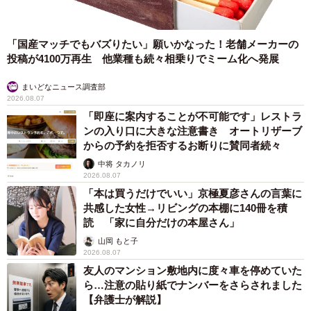
「国産マッチでもバズりたい」願いかなった！老舗メーカーの
投稿が4100万再生 他業種も続々相乗りでミーム化へ発展
まいどなニュース調査部
2026.08.07
「即座に案内することが不可能です」レストラ
ンの入り口に大きな注意書き オートリザーブ
からの予約を拒否するお断りに賛同者続々
中将 タカノリ
2026.08.07
「本は買うだけでいい」京極夏彦さんの言葉に
共感した女性→リビングの本棚に140冊を積
読 「家に自分だけの本屋さん」
山岡 もと子
2026.08.07
友人のマンション敷地内に度々車を停めていた
ら…注意の貼り紙でナンバーをさらされました
【弁護士が解説】