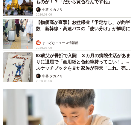
ものが！？「だから黄色なんですね」
中将 タカノリ
2026.08.06
【物価高が直撃】お盆帰省「予定なし」が約半
数 新幹線・高速バスの「使い分け」が鮮明に
まいどなニュース情報部
2026.08.06
83歳父が骨折で入院 ３カ月の病院生活があま
りに退屈で「画用紙と色鉛筆持ってこい！」→
スケッチブックを見た家族が仰天「これ、売れ
ますよ…」
中将 タカノリ
2026.08.06