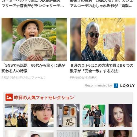
ガーターベルトで際立つ妖艶脚線美
紗栄子の長男 18歳のモデル、カジュ
フリーアナ森香澄がランジェリーモデ
アルコーデのおしゃれ近影が「両親の
ルに ｢PE...
いいとこ取...
「SNSでも話題」60代から宝くじ運が
８月のロト6はこの方法で買え!!６つの
変わる人の特徴
数字が『完全一致』する方法
PR(合同会社デジタルファーム )
PR(株式会社MURA)
Recommended by
昨日の人気フォトセレクション