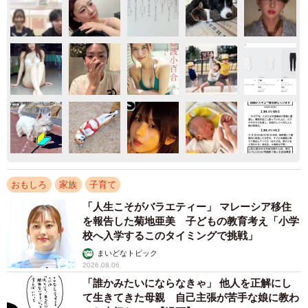
おもしろ
家族
子育て
「人生こそがバラエティー」 マレーシア移住
を報告した菊地亜美 子どもの教育考え「小学
校へ入学するこのタイミングで挑戦」
まいどなトピック
2026.08.06
「誰かみたいにならなきゃ」 他人を正解にし
て生きてきた母親 自己主張が苦手な娘に教わ