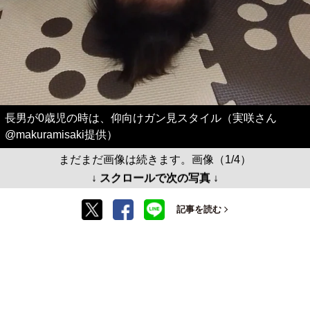
長男が0歳児の時は、仰向けガン見スタイル（実咲さん
@makuramisaki提供）
まだまだ画像は続きます。画像（1/4）
↓ スクロールで次の写真 ↓
記事を読む