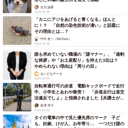
古川 諭香
2026.08.06
「カニにアジをあげると青くなる」ほんと
に！？ 「自然の染色技術が凄い」と話題に
その理由とは…？
竹中 友一（RinToris）
2026.08.06
誰も求めていない職場の「謎マナー」、「過剰
な挨拶」や「お土産配り」を抑えた1位は？
やめられない理由は「周りの目」
まいどなデータ
2026.08.06
自転車通行可の歩道 電動キックボードで走行
中、小学生とあわや衝突！ 「歩道走行は道交
法違反でしょ」と指摘されました【弁護士が解
説】
長澤 芳子
2026.08.06
タイの電車の中で見た優先席のマーク 子ど
も、妊娠、けが人、お年寄り… 一つだけ謎の