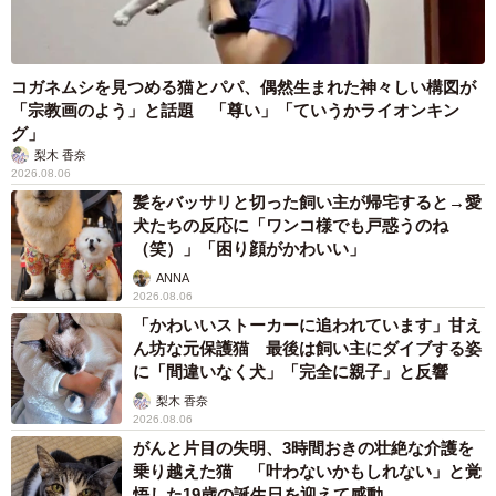
コガネムシを見つめる猫とパパ、偶然生まれた神々しい構図が
「宗教画のよう」と話題 「尊い」「ていうかライオンキン
グ」
梨木 香奈
2026.08.06
髪をバッサリと切った飼い主が帰宅すると→愛
犬たちの反応に「ワンコ様でも戸惑うのね
（笑）」「困り顔がかわいい」
ANNA
2026.08.06
「かわいいストーカーに追われています」甘え
ん坊な元保護猫 最後は飼い主にダイブする姿
に「間違いなく犬」「完全に親子」と反響
梨木 香奈
2026.08.06
がんと片目の失明、3時間おきの壮絶な介護を
乗り越えた猫 「叶わないかもしれない」と覚
悟した19歳の誕生日を迎えて感動