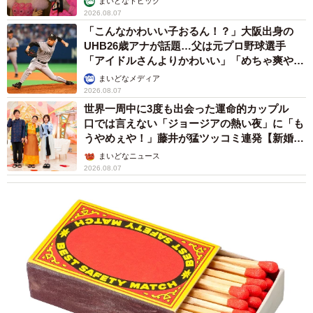
まいどなトピック
2026.08.07
「こんなかわいい子おるん！？」大阪出身の
UHB26歳アナが話題…父は元プロ野球選手
「アイドルさんよりかわいい」「めちゃ爽や
か」
まいどなメディア
2026.08.07
世界一周中に3度も出会った運命的カップル
口では言えない「ジョージアの熱い夜」に「も
うやめぇや！」藤井が猛ツッコミ連発【新婚さ
ん】
まいどなニュース
2026.08.07