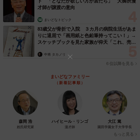
ド 「どなたか欲しい方が居たら」 大御所漫
独創的なセンスで見事に描き切った動画。リプ欄でも称賛
才師が譲渡の意向
の声が相次ぎましたが、特に一瞬で消えてゆく１２月に対
まいどなトピック
する反応が多く集まっていました。
83歳父が骨折で入院 ３カ月の病院生活があま
りに退屈で「画用紙と色鉛筆持ってこい！」→
「光の速さの12月 間違いないな笑」
スケッチブックを見た家族が仰天「これ、売れ
「12月が一瞬なの好き( ＾ω＾ )」
ますよ…」
中将 タカノリ
「腹抱えて笑ってしまいました笑笑笑笑笑笑 12月めちゃく
６位以降を見る
ちゃ早すぎる笑笑笑笑笑笑」
「瞬く間の12月wwwwwwめっちゃ分かりすぎて」
まいどなファミリー
「12月なんてほぼ残像。笑」
（新着記事順）
「12月はワープかなぁ」
「12月の恒星間移動分かる。光速を越える速さだ」
うのき / 工場長さんに聞きました。
森岡 浩
ハイヒール・リンゴ
大江 篤
姓氏研究家
漫才師
園田学園女子大学学長
――1年間描き切りましたね！12月までの構想は最初からあ
もっと見る