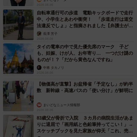
2026.08.06
自転車通行可の歩道 電動キックボードで走行
中、小学生とあわや衝突！ 「歩道走行は道交
法違反でしょ」と指摘されました【弁護士が解
説】
長澤 芳子
2026.08.06
タイの電車の中で見た優先席のマーク 子ど
も、妊娠、けが人、お年寄り… 一つだけ謎の
ものが！？「だから黄色なんですね」
中将 タカノリ
2026.08.06
【物価高が直撃】お盆帰省「予定なし」が約半
数 新幹線・高速バスの「使い分け」が鮮明に
まいどなニュース情報部
2026.08.06
83歳父が骨折で入院 ３カ月の病院生活があま
りに退屈で「画用紙と色鉛筆持ってこい！」→
スケッチブックを見た家族が仰天「これ、売れ