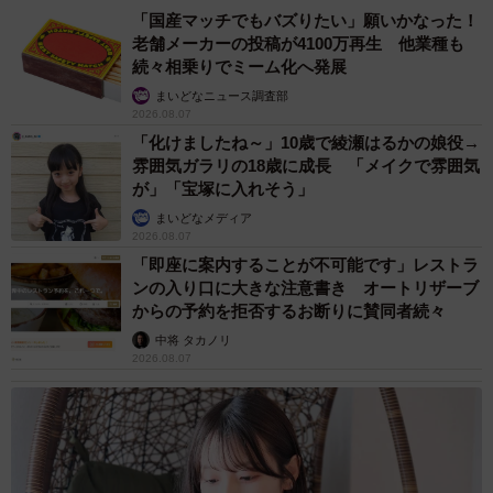
ったのですか？それともひと月ごとに考えていかれたので
「国産マッチでもバズりたい」願いかなった！
しょうか。
老舗メーカーの投稿が4100万再生 他業種も
続々相乗りでミーム化へ発展
うのき / 工場長さん：各月に考えました。その時その時の心
まいどなニュース調査部
2026.08.07
情をそのまま絵にしたかったので、深く考えずその時の感
「化けましたね～」10歳で綾瀬はるかの娘役→
覚を大事にしました。
雰囲気ガラリの18歳に成長 「メイクで雰囲気
が」「宝塚に入れそう」
――以前に当サイトで取り上げた際、6月の時点でかなりの
まいどなメディア
2026.08.07
疾走感だったので、正直なところこの先続くのかなと思っ
「即座に案内することが不可能です」レストラ
ていましたが…多彩な発想力で見事に描かれていてびっく
ンの入り口に大きな注意書き オートリザーブ
りしました！アイデアはどこから出てくるのでしょう。
からの予約を拒否するお断りに賛同者続々
中将 タカノリ
うのき / 工場長さん：自分が今まで見て来た漫画やアニメが
2026.08.07
影響していますね。メカなんて『ドラゴンボール』のマシ
ンそのものですから（笑）。メカやサタンを登場させたの
は、「この月はどれくらい早かったか」と考えた時に、後
半の月は人間が走れるスピードじゃないと感じたからだっ