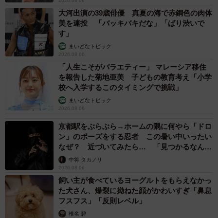
2026.08.06
が、うのき/工場長さんにとってはどのような年でしたか？
大河出演の39歳俳優 真夏の海で赤銅色の肉体
美を連投 「バッキバキだな」「ばり渋いで
うのき / 工場長さん：大きかったのは、やはり一番は子ども
す」
が生まれたことですね。同時に成長記録として「子育てア
まいどなトピック
2026.08.06
ニメ」も制作しはじめました。YouTubeやTikTokにアップ
「人生こそがバラエティー」 マレーシア移住
しているのでぜひご覧ください！
を報告した菊地亜美 子どもの教育考え「小学
校へ入学するこのタイミングで挑戦」
◇ ◇
まいどなトピック
2026.08.06
昨年から動画やアニメを公開しはじめたうのき / 工場長さ
京都駅をぶらぶら→ホームの隅に何やら「ドロ
ん。今年からは、その技術を企業のCMやPR活動にも活用
ン」のポーズをする忍者 この暑い中いったい
なぜ？ 近づいてみたら… 「見つかるなんて
していきたいと考えているそうです。また、動くLINEスタ
未熟」
中将 タカノリ
ンプ『うのき家の日常』も販売中。「ぜひ買ってくださ
2026.08.06
い！よろしくお願いいたします」とのことでした。
飼い主が食べているヨーグルトをもらえなかっ
た犬さん、爆裂に拗ねた顔がかわいすぎ「鼻息
■うのき / 工場長さんのTwitterはこちら
フスフス」「反則レベル」
→
https://twitter.com/UNOKINOKI
椎名 碧