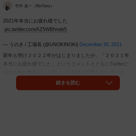
竹中 友一（RinToris）
2021年本当にお疲れ様でした
pic.twitter.com/AZ5WBhneb5
— うのき / 工場長 (@UNOKINOKI)
December 30, 2021
新年も明け２０２２年がはじまりましたが、「２０２１年
本当にお疲れ様でした」というコメントとともにTwitterに
紹介された動画が、７万いいねを超え話題となっていま
す。
続きを読む
動画を作成・公開したのは、４コマ漫画やミニアニメを毎
日発信し、Twitterで４万人のフォロワーをもつ人気イラス
トレーターのうのき / 工場長さん（
@UNOKINOKI
）。
当サイトでも２０２１年６月に、
２月～６月までの時が流