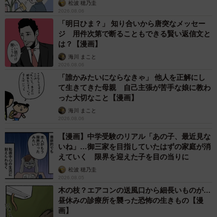
松波 穂乃圭
2026.08.06
「明日ひま？」 知り合いから唐突なメッセー
ジ 用件次第で断ることもできる賢い返信文と
3/13
は？【漫画】
海川 まこと
月日が経つ早さ７月 ※うのき / 工場長さん提供
2026.08.06
「誰かみたいにならなきゃ」 他人を正解にし
怪鳥となって空を飛んだり、サタンとなって宇宙に飛び出
て生きてきた母親 自己主張が苦手な娘に教わ
った大切なこと【漫画】
したりと、徐々にスケールは大きくなり――。
海川 まこと
2026.08.06
【漫画】中学受験のリアル「あの子、最近見な
いね」…御三家を目指していたはずの家庭が消
えていく 限界を迎えた子を目の当りに
松波 穂乃圭
2026.08.05
木の枝？エアコンの送風口から細長いものが…
昼休みの診療所を襲った恐怖の生きもの【漫
画】