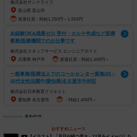
株式会社サンクライフ
1/13
富山県 富山市
派遣社員：時給1,250円～1,563円
月日が経つ早さ１月 ※うのき / 工場長さん提供
未経験OK&残業ゼロ 受付・カルテ作成など医療
事務/医療機関でのお仕事です
株式会社スタッフサービス エンジニアガイド
兵庫県 神戸市
派遣社員：時給1,400円～
一般事務/医療法人でのコールセンター業務/20～
40代女性活躍中/愛知県/名古屋市中村区
株式会社日本教育クリエイト
愛知県 名古屋市
：時給1,400円～
Sponsored by
徐々にスピードを上げてゆく２月から６月――。
おすすめニュース
【イラスト】「月日が経つ早さ」12月をイメージした