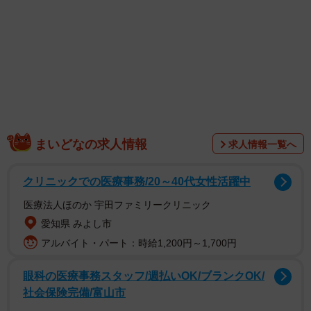
れる感覚をアニメにした「月日が経つ早さを表現してみま
した」という動画について紹介させていただきました
。
この度公開された動画は、そんな「月日が経つ早さ」につ
いて、前回は描かれていなかった１月と７～１２月を追加
し、１年間を描き切ったまさに“完全版”です。
そろそろと、何かが起こりそうな予兆の１月からはじまり
まいどなの求人情報
求人情報一覧へ
――。
クリニックでの医療事務/20～40代女性活躍中
医療法人ほのか 宇田ファミリークリニック
愛知県 みよし市
アルバイト・パート：時給1,200円～1,700円
眼科の医療事務スタッフ/週払いOK/ブランクOK/
社会保険完備/富山市