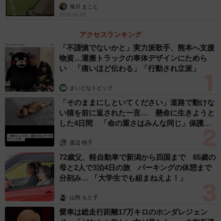
4/13
海川 まこと
2026.08.05
月日が経つ早さ１０月 ※うのき / 工場長さん提供
アクセスランキング
最後の１２月は光となって一瞬で通り過ぎていきます。
「不謹慎でないかと」実力派歌手、熊本へ支援
物資…運搬トラックの車体デザインにためら
い 「痛いほど伝わる」「行動され立派」
まいどなトピック
「そのままにしといてください」道路で動けな
い猫を前に返された一言… 懸命に生きようと
した4日間 「命の重さはみんな同じ」保護団
体代表の訴え
渡辺 晴子
72歳父、軽自動車で新潟から四国まで 65歳の
母と2人で3泊4日の旅 パーキングの休憩まで
5/13
分刻み… 「大学生でも組まねえよ！」
月日が経つ早さ１２月 ※うのき / 工場長さん提供
山岡 もと子
愛車は総走行距離17万キロのホンダレジェン
だんだんとスピード感が増してゆく１年間の時の流れを、