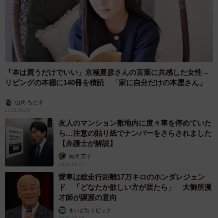
たと思います。すいません、その当時のことをあまり深く
覚えていないもんで、自分のことなのに「思います」にな
ってしまって…。
――いえいえ、その時々のフィーリングを大切にされてい
「本は買うだけでいい」京極夏彦さんの言葉に共感した女性→
るということなのですね！各月の構想については、ポイン
リビングの本棚に140冊を積読 「家に自分だけの本屋さん」
トとしたところはありますか？
山岡 もと子
2026.08.07
うのき / 工場長さん：ポイントはズバリ「その月、自分がど
友人のマンション敷地内に度々車を停めていた
う感じたかをリアルに具現化する」、コレに尽きると思い
ら…注意の貼り紙でナンバーをさらされました
ます。“早さ”を表現するのは当然なんですけど、リアルに皆
【弁護士が解説】
さんが感じている「日が経つ早さ」の感覚を、どう具現化
長澤 芳子
2026.08.07
するかのバランスを一番考えていたと思います。
愛車は総走行距離17万キロのホンダレジェン
ド 「どなたか欲しい方が居たら」 大御所漫
――なるほど。ちなみに、新型コロナウイルスの蔓延・自
才師が譲渡の意向
粛要請など、激動の時代となった印象の２０２１年です
まいどなトピック