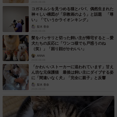
2026.08.06
コガネムシを見つめる猫とパパ、偶然生まれた
■うのき / 工場長さんのYouTubeチャンネル「うのきのミニ
神々しい構図が「宗教画のよう」と話題 「尊
アニメ」はこちら
い」「ていうかライオンキング」
→
https://youtube.com/channel/UC9l58Xa77IiFGpQbETpco
梨木 香奈
2026.08.06
Dw
髪をバッサリと切った飼い主が帰宅すると→愛
犬たちの反応に「ワンコ様でも戸惑うのね
■うのき / 工場長さんのTikTokはこちら
（笑）」「困り顔がかわいい」
→
https://tiktok.com/@unoki_illust
ANNA
2026.08.06
「かわいいストーカーに追われています」甘え
■動くLINEスタンプ『うのき家の日常』はこちら
ん坊な元保護猫 最後は飼い主にダイブする姿
→
https://store.line.me/stickershop/product/18003736
に「間違いなく犬」「完全に親子」と反響
梨木 香奈
2026.08.06