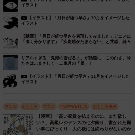
イラスト
【イラスト】「月日が経つ早さ」10月をイメージした
イラスト
【動画】「月日が経つ早さを表現してみました」アニメに
「凄く分かります」「疾走感がたまらない」と共感、続々
リアルすぎる「鬼滅の雪だるま」が話題に この白さ、冷
2/13
たさは…まさしく十二鬼月の「累」！
月日が経つ早さ４月 ※うのき / 工場長さん提供
【イラスト】「月日が経つ早さ」11月をイメージした
イラスト
さらに７月からはメカになったり――。
マンガ
おもしろ
アニメ
世の中の仕組み
おもしろ動画
【漫画】「高い家賃を払えるのに、まだ欲し
い？」高級レジデンスの七夕飾り、書かれた願
い事にびっくり 人の欲には終わりがないのか