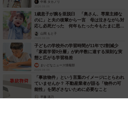
ますよ…」
中将 タカノリ
2026.08.06
1歳息子が腕を亜脱臼 「奥さん、専業主婦な
のに」と夫の後輩から一言 母は泣きながら対
応し必死だった 何年もたった今もたまに思い
出し…
山岡 もと子
2026.08.06
子どもの学校外の学習時間が11年で2割減少
「家庭学習0分層」が約半数に達する深刻な実
態と広がる学習格差
まいどなニュース情報部
2026.08.06
「事故物件」という言葉のイメージにとらわれ
ていませんか？ 不動産業者が語る「物件の可
能性」を閉ざさないために必要なこと
平藤 清刀
2026.08.06