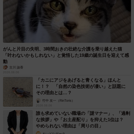
がんと片目の失明、3時間おきの壮絶な介護を乗り越えた猫
「叶わないかもしれない」と覚悟した19歳の誕生日を迎えて感
動
古川 諭香
2026.08.06
「カニにアジをあげると青くなる」ほんと
に！？ 「自然の染色技術が凄い」と話題に
その理由とは…？
竹中 友一（RinToris）
2026.08.06
誰も求めていない職場の「謎マナー」、「過剰
な挨拶」や「お土産配り」を抑えた1位は？
やめられない理由は「周りの目」
まいどなデータ