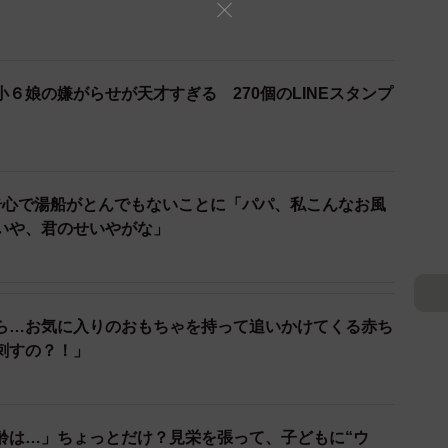
4歳〕
６娘の嫌がらせが天才すぎる 270個のLINEスタンプ
家じゅうてんとう虫グッズだらけです。初めてのてんと
ラストがついたリュックを買ってあげました。喜んでし
マ嫌い！」といきなり怒り出しました。「え、なんでな
奇心で湯船がとんでもないことに「パパ、私こんなお風
「七星じゃない！！！」と（点が５つしかなかった）。
いや、君のせいやがな」
それだけは分かるのね…と、ちょっと笑ってしまいまし
ら…お気に入りのおもちゃを持って追いかけてくる赤ち
刺すの？！」
齢は…」ちょっとだけ？見栄を張って、子どもに“ウ