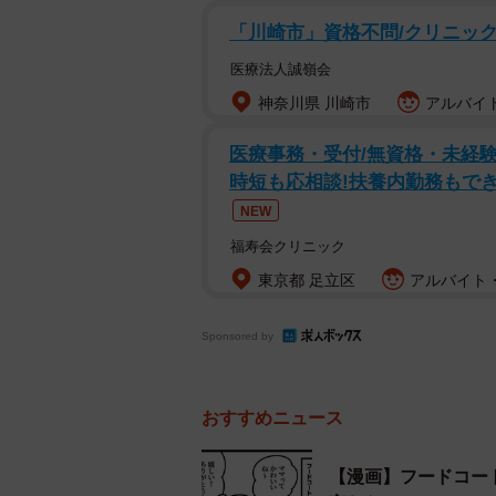
「川崎市」資格不問/クリニックの
▽パパがいい！！
医療法人誠嶺会
お風呂はだいたい一日おきに主人と
神奈川県 川崎市
アルバイト
い」と言い出しました。パパはお風
医療事務・受付/無資格・未経験
だからそう。確かに、主人と入ると
時短も応相談!扶養内勤務もでき
らさ」と一緒に入った時やってみま
NEW
いい！」になるとは。〔Eさん、子ど
福寿会クリニック
▽仮面ライダーをバカにしたから！
東京都 足立区
アルバイト・
思春期真っ盛りの高校2年の息子。3
Sponsored by
いのとき、当時見ていた仮面ライダ
す。私が何気なく発した「なんか今
おすすめニュース
イダーは可愛くなんかない！かっこ
ら、思わず笑ってしまいました。私
【漫画】フードコー
らいは「ママは仮面ライダーをバカ