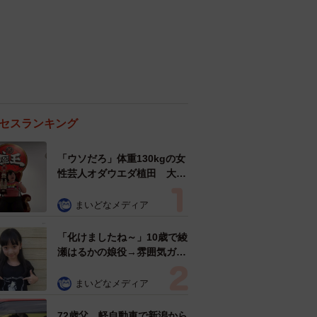
セスランキング
「ウソだろ」体重130kgの女
性芸人オダウエダ植田 大学
時代のほっそり姿に「マジ
で」
まいどなメディア
「化けましたね～」10歳で綾
瀬はるかの娘役→雰囲気ガラ
リの18歳に成長 「メイクで
雰囲気が」「宝塚に入れそ
まいどなメディア
う」
72歳父、軽自動車で新潟から