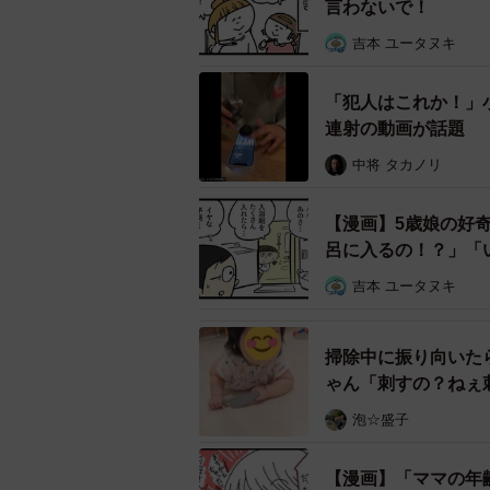
言わないで！
たなぁ…。〔Tさん、子ども17歳、1
吉本 ユータヌキ
▽七星じゃない！
「犯人はこれか！」小
連射の動画が話題
てんとう虫が大好きな息子。今では
う虫グッズとして、てんとう虫のイ
中将 タカノリ
ばらく見ているうちに、「違う！マ
【漫画】5歳娘の好
んで？嫌い！？」と思っていたら、
呂に入るの！？」「
まだ数もろくに数えられないのに、
吉本 ユータヌキ
た。〔Wさん、子ども4歳〕
掃除中に振り向いた
ゃん「刺すの？ねぇ
泡☆盛子
【漫画】「ママの年