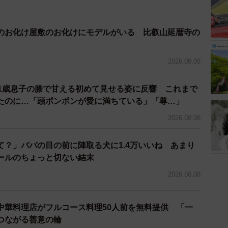
ちゃうことも。ちょっと羨ましい…なんて思ってしまう
のお化け屋敷のお化けにモデルがいる 比叡山延暦寺の
2026.08.08
 1歳息子の膝で甘える初めて見せる姿に反響 これまで
たのに…「頭ポンポンが愛に満ちている」「尊…」
見て、「ないない～ないない～」と大泣きの次男。自分
2026.08.08
、子ども5歳、1歳〕
て？」パパの目の前に陣取る犬に1.4万いいね あまり
ールのちょっと切ない結末
に割ったら、いきなり大号泣。「違うのー違うのー」と
2026.08.08
と聞くと「ぜんぶ（が）よかったー」と。割らずに丸っ
子ども2歳〕
中華料理店がフルコース料理50人前を無料提供 「一
つながる善意の輪