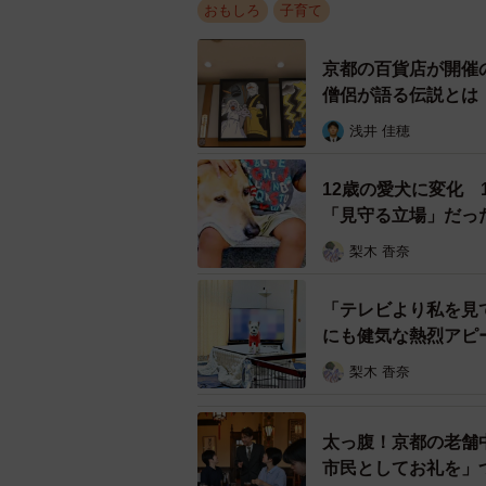
おもしろ
子育て
せず、ささいな理由でアンアン泣い
こともあります。
京都の百貨店が開催
僧侶が語る伝説とは
◇ ◇
浅井 佳穂
▽自分で食べたんじゃん…
12歳の愛犬に変化
「見守る立場」だっ
大好きなボーロの食べ終わった袋を
梨木 香奈
で完食したんじゃん（笑）。〔Yさん
「テレビより私を見
▽そうじゃない！！
にも健気な熱烈アピ
食べやすいように、とパンをふたつ
梨木 香奈
言い続けるので、「何が違うの？」
と食べたかったようです。〔Sさん、
太っ腹！京都の老舗
市民としてお礼を」