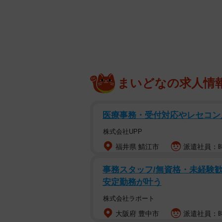
「ママはいやだ！」でもその理
どんなに小さくても、「ママはいや
すね。でも、理由を聞いてみると、
まいどなの求人情
ってしまうことも…。
医療事務・受付対応やレセコン
◇ ◇
株式会社UPP
▽一口が大きかったから
福井県 鯖江市
派遣社員：時給
事務スタッフ/無資格・未経験歓
あるとき、娘が「パパどうぞ」とパ
安定勤務が叶う
というと、「ママにはあげない」と
娘が「どうぞ」と差し出したアイス
株式会社ラポート
そうです。ごめんよぉ～…ってか、
大阪府 豊中市
派遣社員：時