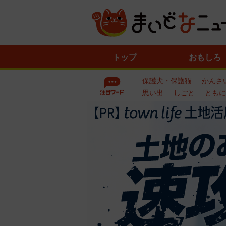
ニ
トップ
おもしろ
ュ
ー
保護犬・保護猫
かんさ
ス
一
思い出
しごと
ともに
覧