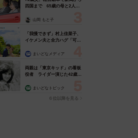
四国まで 65歳の母と2人で
3泊4日の旅 パーキングの休
憩まで分刻み… 「大学生で
山岡 もと子
も組まねえよ！」
「我慢できず」村上佳菜子、
イケメン夫と全力ハグ「可愛
いふたり」「素敵なご夫婦」
まいどなメディア
両親は「東京キッド」の看板
役者 ライダー演じた42歳元
俳優が再婚妻との「ウエディ
ングフォト」計画を明言
まいどなトピック
「センスあるカメラマン求
６位以降を見る
む」