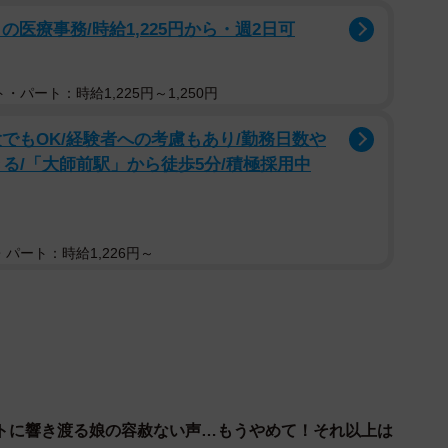
医療事務/時給1,225円から・週2日可
私が交代で入れていますが、私と入る日でも「パパがい
・パート：時給1,225円～1,250円
呂でオナラごっこ（洗面器でボコボコっとやる）が上手
でもOK/経験者への考慮もあり/勤務日数や
ずっと笑ってるなーと思っていました。「ママもやるか
る/「大師前駅」から徒歩5分/積極採用中
したが、「ママ下手」と却下…オナラごっこで「パパが
も3歳〕
？
パート：時給1,226円～
歳から仮面ライダーにハマっていたのですが、6歳くら
ーのコスチューム（？）がちょっと面白い形だったんで
年の仮面ライダー可愛らしいね」という一言に「仮面ラ
いいんだよ！」と泣きながら猛反発。悪いと思いなが
が笑ったことにも腹が立ったようで、それから1カ月く
トに響き渡る娘の容赦ない声…もうやめて！それ以上は
にした。嫌い！！」状態でしたね。今思うと可愛いかっ