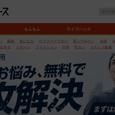
もふもふ
ライフハック
い
家族
気になる
ビフォーアフター
買ってみたい
夫婦
生きる
スポーツ
ファッション
災害
住まい
おもしろ動画