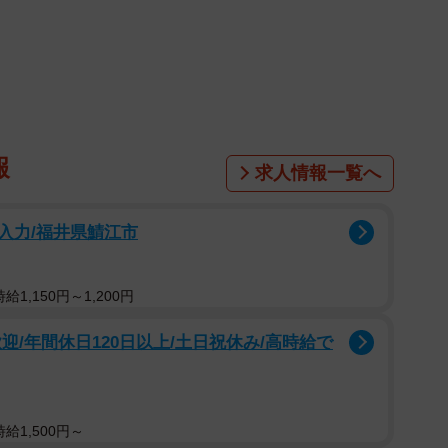
1/5
由は…
だ」「ママはダメ」なんて言われたらかなりショックで
「なんて可愛いんだー」「面白すぎる！」と、思わず笑
報
求人情報一覧へ
入力/福井県鯖江市
1,150円～1,200円
迎/年間休日120日以上/土日祝休み/高時給で
ンをおすそ分けしていました。「ママにもちょうだい」
そっけない態度。「なんでよ～」と聞くと、何日か前に
をかじった一口が（娘の）想像以上に大きかったからだ
根に持つタイプ！？〔Hさん、子ども3歳〕
給1,500円～