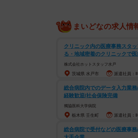
まいどなの求人情
クリニック内の医療事務スタッ
る・地域密着のクリニックで医
株式会社ホットスタッフ水戸
茨城県 水戸市
派遣社員：時
総合病院内でのデータ入力業務/
経験歓迎/社会保険完備
獨協医科大学病院
栃木県 壬生町
派遣社員：時
総合病院で受付などの医療事務/
大手企業