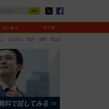
エンタメ
マンガ
ネコ
のりもの
観光
夫婦
思い出