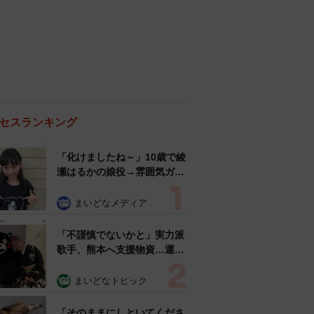
セスランキング
「化けましたね～」10歳で綾
瀬はるかの娘役→雰囲気ガラ
リの18歳に成長 「メイクで
雰囲気が」「宝塚に入れそ
まいどなメディア
う」
「不謹慎でないかと」実力派
歌手、熊本へ支援物資…運搬
トラックの車体デザインにた
めらい 「痛いほど伝わる」
まいどなトピック
「行動され立派」
「そのままにしといてくださ