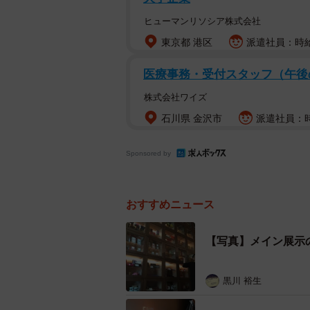
ヒューマンリソシア株式会社
東京都 港区
派遣社員：時給1
医療事務・受付スタッフ（午
株式会社ワイズ
石川県 金沢市
派遣社員：時
Sponsored by
おすすめニュース
【写真】メイン展示
黒川 裕生