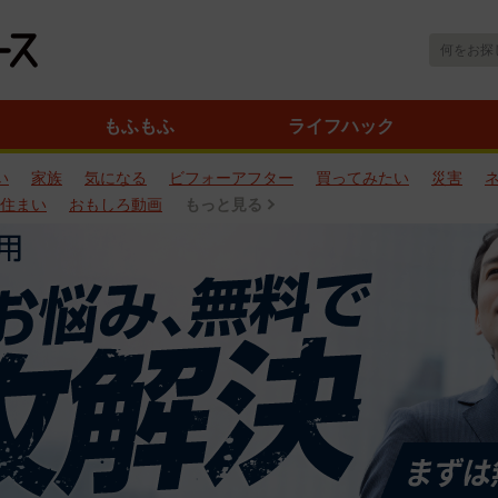
もふもふ
ライフハック
い
家族
気になる
ビフォーアフター
買ってみたい
災害
住まい
おもしろ動画
もっと見る