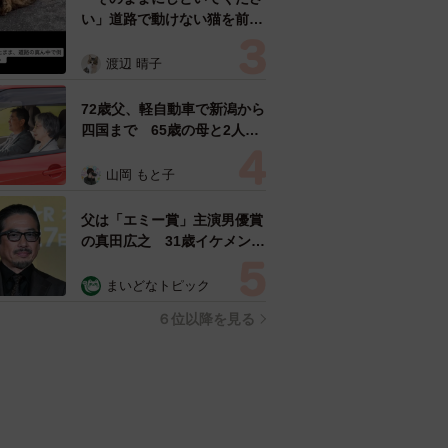
い」道路で動けない猫を前に
返された一言… 懸命に生き
ようとした4日間 「命の重
渡辺 晴子
さはみんな同じ」保護団体代
表の訴え
72歳父、軽自動車で新潟から
四国まで 65歳の母と2人で
3泊4日の旅 パーキングの休
憩まで分刻み… 「大学生で
山岡 もと子
も組まねえよ！」
父は「エミー賞」主演男優賞
の真田広之 31歳イケメン俳
優が長髪ヒゲのワイルド近影
「ガチヒロさんそっくり」
まいどなトピック
「新たな一面もステキ」
６位以降を見る