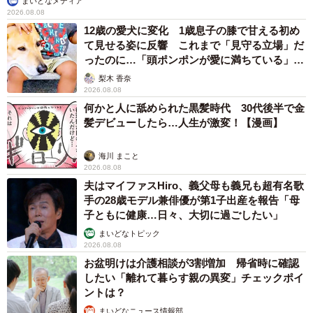
まいどなメディア
2026.08.08
12歳の愛犬に変化 1歳息子の膝で甘える初め
て見せる姿に反響 これまで「見守る立場」だ
ったのに…「頭ポンポンが愛に満ちている」
「尊…」
梨木 香奈
2026.08.08
何かと人に舐められた黒髪時代 30代後半で金
髪デビューしたら…人生が激変！【漫画】
海川 まこと
2026.08.08
夫はマイファスHiro、義父母も義兄も超有名歌
手の28歳モデル兼俳優が第1子出産を報告「母
子ともに健康…日々、大切に過ごしたい」
まいどなトピック
2026.08.08
お盆明けは介護相談が3割増加 帰省時に確認
したい「離れて暮らす親の異変」チェックポイ
ントは？
まいどなニュース情報部