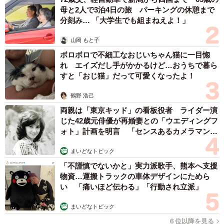
母と2人で3泊4日の旅 パーキングの休憩まで
分刻み… 「大学生でも組まねえよ！」
山岡 もと子
ボロボロで不細工なおじいちゃん猫に一目惚
れ エイズだし手がかかるけど…おうちで暮ら
すと「おじ猫」だって可愛くなったよ！
鶴野 浩己
両親は「東京キッド」の看板役者 ライダー演
じた42歳元俳優が再婚妻との「ウエディングフ
ォト」計画を明言 「センスあるカメラマン求
む」
まいどなトピック
「不謹慎でないかと」実力派歌手、熊本へ支援
物資…運搬トラックの車体デザインにためら
い 「痛いほど伝わる」「行動され立派」
まいどなトピック
６位以降を見る