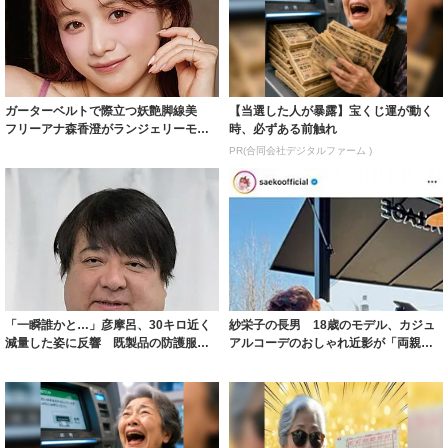
ガーターベルトで際立つ妖艶脚線美
【当選した人が暴露】宝くじ運が動く
フリーアナ森香澄がランジェリーモデ
時、必ずある前触れ
ルに ｢PE...
PR(合同会社デジタルファーム )
「一瞬誰かと…」彦摩呂、30キロ近く
紗栄子の長男 18歳のモデル、カジュ
減量した姿に反響 既製品の防護服が
アルコーデのおしゃれ近影が「両親の
着られると...
いいとこ取...