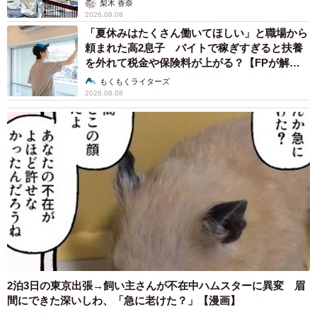
梨木 香奈
2026.08.08
「夏休みはたくさん働いてほしい」と職場から
頼まれた高2息子 バイトで稼ぎすぎると扶養
を外れて税金や保険料が上がる？【FPが解
説】
もくもくライターズ
2026.08.08
2泊3日の東京出張→飼い主さんが不在中ハムスターに異変 眉
間にできた深いしわ、「急に老けた？」【漫画】