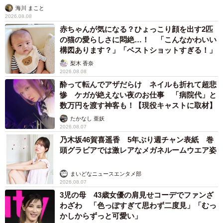
海川 まこと
2026.08.08
赤ちゃんが気になる？ひょっこり顔を出す2匹
の猫の愛らしさに悶絶…！ 「こんなかわいい
構図あります？」「ベストショットすぎる！」
梨木 香奈
2026.08.08
酔って転んでアザだらけ ネイルも折れて超悲
惨 ケガが絶えない夜のお仕事 「病院代」と
数万円を渡す神客も！【現役キャストに取材】
たかなし 亜妖
2026.08.07
乃木坂46賀喜遥香 5年ぶり週チャン表紙 巻
頭グラビアでは激レアなメガネルームウエア姿
まいどなニュースエンタメ部
2026.08.07
3児の母 43歳女優の肩見せコーデでファンざ
わざわ 「色っぽすぎて思わず二度見」「むっ
かしからずっと可愛い」