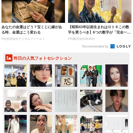
あなたの金運はどう？宝くじに縁があ
【昭和43年以前生まれはロト６この数
る時、金運はこう変わる
字を買うべき】6つの数字が「完全一
致」する方...
PR(合同会社デジタルファーム )
PR(株式会社MURA)
Recommended by
昨日の人気フォトセレクション