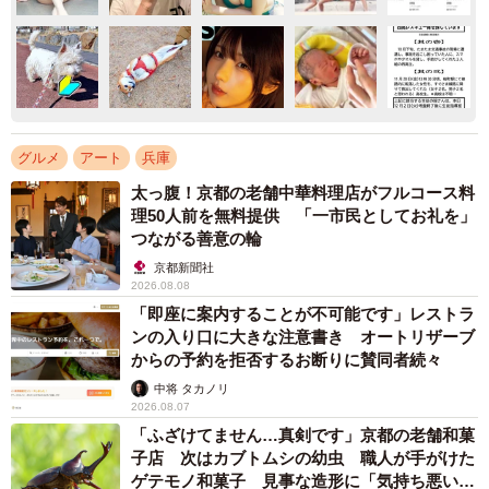
グルメ
アート
兵庫
太っ腹！京都の老舗中華料理店がフルコース料
理50人前を無料提供 「一市民としてお礼を」
つながる善意の輪
京都新聞社
2026.08.08
「即座に案内することが不可能です」レストラ
ンの入り口に大きな注意書き オートリザーブ
からの予約を拒否するお断りに賛同者続々
中将 タカノリ
2026.08.07
「ふざけてません…真剣です」京都の老舗和菓
子店 次はカブトムシの幼虫 職人が手がけた
ゲテモノ和菓子 見事な造形に「気持ち悪いく