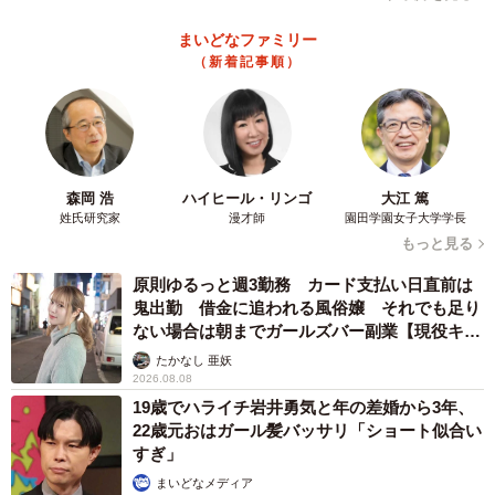
まいどなファミリー
（新着記事順）
森岡 浩
ハイヒール・リンゴ
大江 篤
姓氏研究家
漫才師
園田学園女子大学学長
もっと見る
原則ゆるっと週3勤務 カード支払い日直前は
鬼出勤 借金に追われる風俗嬢 それでも足り
ない場合は朝までガールズバー副業【現役キャ
ストに取材】
たかなし 亜妖
2026.08.08
19歳でハライチ岩井勇気と年の差婚から3年、
22歳元おはガール髪バッサリ「ショート似合い
すぎ」
まいどなメディア