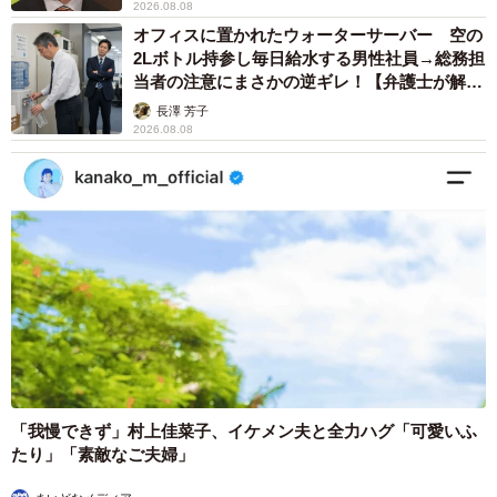
2026.08.08
オフィスに置かれたウォーターサーバー 空の
2Lボトル持参し毎日給水する男性社員→総務担
当者の注意にまさかの逆ギレ！【弁護士が解
説】
長澤 芳子
2026.08.08
「我慢できず」村上佳菜子、イケメン夫と全力ハグ「可愛いふ
たり」「素敵なご夫婦」