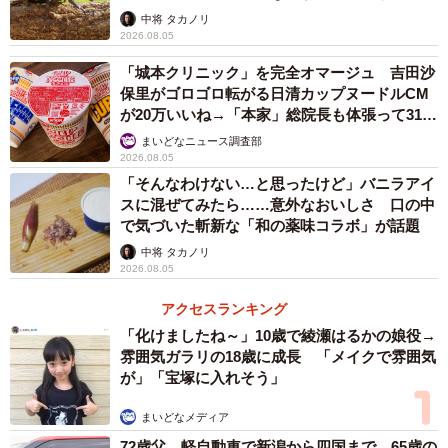
らいリアル」
中将 タカノリ
2026.08.05
「城本クリニック」を完全オマージュ 吉田沙
保里がゴロゴロ転がる日清カップヌードルCM
が20万いいね→「本家」総院長も体張って31万
いいね
まいどなニュース調査部
2026.08.05
「そんなわけない…と思ったけど」バニラアイ
スに混ぜてみたら……意外なおいしさ 口の中
で気づいた斬新な「和の薬味コラボ」が話題
中将 タカノリ
2026.08.05
アクセスランキング
「化けましたね～」10歳で綾瀬はるかの娘役→
雰囲気ガラリの18歳に成長 「メイクで雰囲気
が」「宝塚に入れそう」
まいどなメディア
72歳父、軽自動車で新潟から四国まで 65歳の