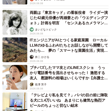
2026.08.08
両親は「東京キッド」の看板役者 ライダー演
じた42歳元俳優が再婚妻との「ウエディングフ
ォト」計画を明言 「センスあるカメラマン求
む」
まいどなトピック
2026.08.08
ITエンジニアがAIとつくる家庭菜園 ローカル
LLMのゆるふわAIたちとお話しながら開墾して
みたら… 夢の「スマートな菜園生活」実現な
るか
井二 かける
2026.08.08
プチバズしたママ友とのLINEスクショ うっ
かり電話番号を流出させちゃった！ 激怒する
友人 慰謝料の相場はいくらですか【弁護士が
解説】
長澤 芳子
2026.08.08
「テレビより私を見て？」パパの目の前に陣取
る犬に1.4万いいね あまりにも健気な熱烈ア
ピールのちょっと切ない結末