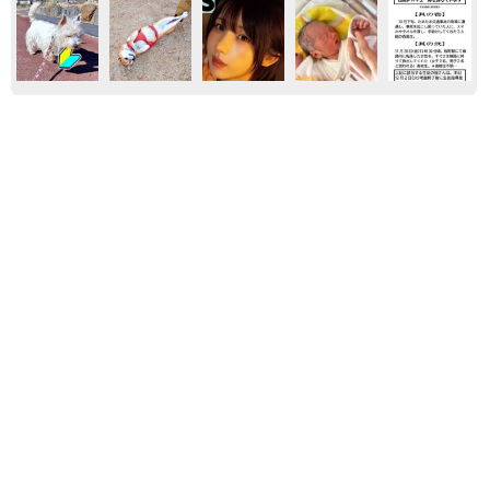
テレビ
兵庫
スポーツ
買ってみたい
「ミステリーの女王」と呼ばれた作家の娘は
「2時間サスペンスの女王」 聞いていたのと
違う血液型に「私は誰の子なの？」【徹子の部
屋】
まいどなニュース
2026.08.06
「城本クリニック」を完全オマージュ 吉田沙
保里がゴロゴロ転がる日清カップヌードルCM
が20万いいね→「本家」総院長も体張って31万
いいね
まいどなニュース調査部
2026.08.05
朝ドラで話題になった令和初の仮面ライダー俳
優が初登場 女手ひとつで育ててくれた母の手
伝いで料理人を夢見たことも【徹子の部屋】
まいどなニュース