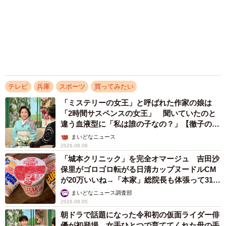
2026.08.05
【2026上半期タレントCM起用社数ランキン
グ】今田美桜と大谷翔平を僅差で抑えた1位
は？
まいどなニュース情報部
2026.08.05
「演技上手すぎやろ」VIVANTに海外人気俳優
が登場→「イケメン」「大好きになりました」
「毎回出て」本人インスタに日本語コメント
続々
まいどなトピック
2026.08.04
アクセスランキング
「不謹慎でないかと」実力派歌手、熊本へ支援
物資…運搬トラックの車体デザインにためら
い 「痛いほど伝わる」「行動され立派」
まいどなトピック
「そのままにしといてください」道路で動けな
い猫を前に返された一言… 懸命に生きようと