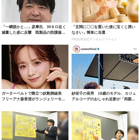
「一瞬誰かと…」彦摩呂、30キロ近く
「玄関に〇〇を置いた後に宝くじ買い
減量した姿に反響 既製品の防護服が
なさい」簡単に当選
着られると...
PR(合同会社デジタルファーム )
ガーターベルトで際立つ妖艶脚線美
紗栄子の長男 18歳のモデル、カジュ
フリーアナ森香澄がランジェリーモデ
アルコーデのおしゃれ近影が「両親の
ルに ｢PE...
いいとこ取...