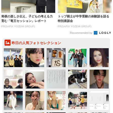
将棋の楽しさ伝え、子どもの考える力
トップ棋士が中学受験の体験談を語る
育む「竜王セッション」レポート
特別座談会
PR(SAPIX YOZEMI GROUP)
PR(SAPIX YOZEMI GROUP)
Recommended by
昨日の人気フォトセレクション