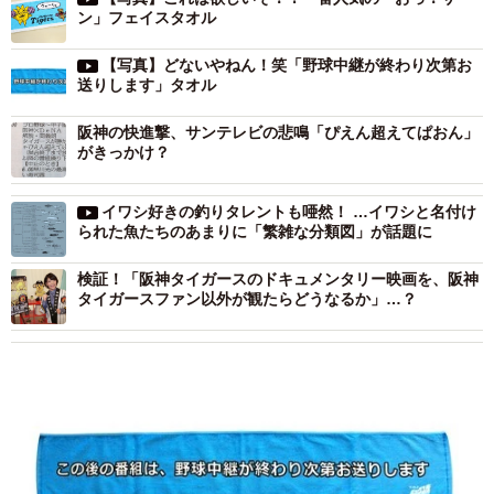
ン」フェイスタオル
【写真】どないやねん！笑「野球中継が終わり次第お
送りします」タオル
阪神の快進撃、サンテレビの悲鳴「ぴえん超えてぱおん」
がきっかけ？
イワシ好きの釣りタレントも唖然！ …イワシと名付け
られた魚たちのあまりに「繁雑な分類図」が話題に
検証！「阪神タイガースのドキュメンタリー映画を、阪神
タイガースファン以外が観たらどうなるか」…？