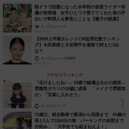
朝ドラで話題になった令和初の仮面ライダー俳
優が初登場 女手ひとつで育ててくれた母の手
伝いで料理人を夢見たことも【徹子の部屋】
まいどなニュース
2026.08.05
【2026上半期タレントCM起用社数ランキン
グ】今田美桜と大谷翔平を僅差で抑えた1位
は？
まいどなニュース情報部
2026.08.05
アクセスランキング
「化けましたね～」10歳で綾瀬はるかの娘役→
雰囲気ガラリの18歳に成長 「メイクで雰囲気
が」「宝塚に入れそう」
まいどなメディア
72歳父、軽自動車で新潟から四国まで 65歳の
母と2人で3泊4日の旅 パーキングの休憩まで
分刻み… 「大学生でも組まねえよ！」