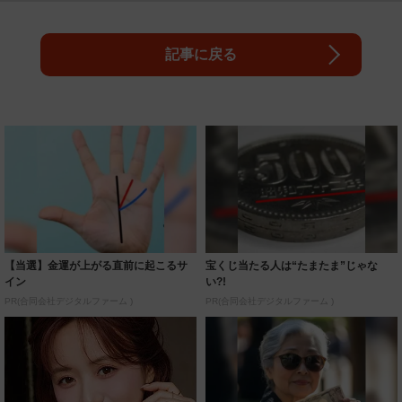
記事に戻る
【当選】金運が上がる直前に起こるサ
宝くじ当たる人は“たまたま”じゃな
イン
い?!
PR(合同会社デジタルファーム )
PR(合同会社デジタルファーム )