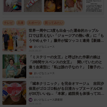
テレビ
兵庫
スポーツ
買ってみたい
世界一周中に3度も出会った運命的カップル
口では言えない「ジョージアの熱い夜」に「も
うやめぇや！」藤井が猛ツッコミ連発【新婚さ
ん】
まいどなニュース
2026.08.07
「ミステリーの女王」と呼ばれた作家の娘は
「2時間サスペンスの女王」 聞いていたのと
違う血液型に「私は誰の子なの？」【徹子の部
屋】
まいどなニュース
2026.08.06
「城本クリニック」を完全オマージュ 吉田沙
保里がゴロゴロ転がる日清カップヌードルCM
が20万いいね→「本家」総院長も体張って31万
いいね
まいどなニュース調査部
2026.08.05