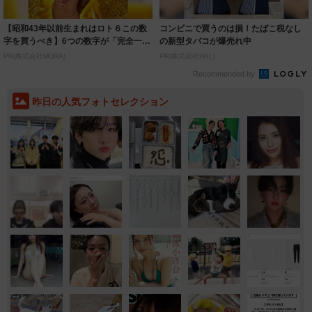
【昭和43年以前生まれはロト６この数
コンビニで買うのは損！たばこ税なし
字を買うべき】6つの数字が「完全一
の新型タバコが爆売れ中
致」する方...
PR(株式会社MURA)
PR(株式会社HAL)
Recommended by
昨日の人気フォトセレクション