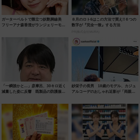
ガーターベルトで際立つ妖艶脚線美
８月のロト6はこの方法で買え!!６つの
フリーアナ森香澄がランジェリーモデ
数字が『完全一致』する方法
ルに ｢PE...
PR(株式会社MURA)
「一瞬誰かと…」彦摩呂、30キロ近く
紗栄子の長男 18歳のモデル、カジュ
減量した姿に反響 既製品の防護服が
アルコーデのおしゃれ近影が「両親の
着られると...
いいとこ取...