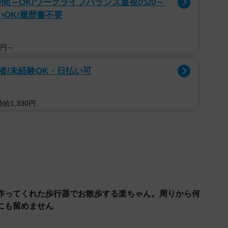
時間～OK/ワークライフバランス重視の20～
いOK/履歴書不要
0円～
2/9
者/未経験OK・日払い可
被って散歩、「タイガースさん」と呼ぶ人も
ほど前、公園で放浪していたところを現在の飼い主、北村
給1,330円
ゃんという犬を飼っていたが、がんで亡くした。17年間
ス。家族同然に暮らしてきた子が、ある日いなくなる。
あっても、その子は家族。北村さんは、ふーちゃんがい
では語り尽くせないほどの悲しみや喪失感、無力感を感
作ってくれた歩行器でお散歩する楽ちゃん。周りから何
にも留めません
へと襲ってきました。そして、多くのご家族が思うこと