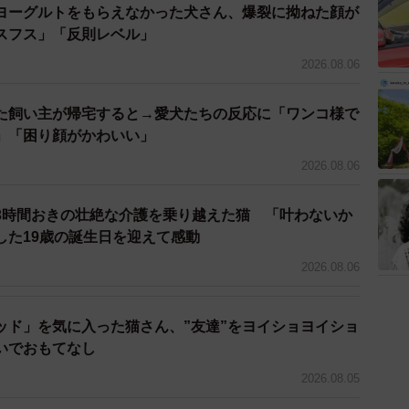
ヨーグルトをもらえなかった犬さん、爆裂に拗ねた顔が
にぴったりと寄り添ったのです。その時飼っていた先住
スフス」「反則レベル」
。我が家の犬は親族の死と関係があるのでしょうか。と
2026.08.06
た飼い主が帰宅すると→愛犬たちの反応に「ワンコ様で
若く健康そのものだった。にこにことしながら、こう言
」「困り顔がかわいい」
2026.08.06
を選んでいるところだから、すぐに行かせるよ、待って
3時間おきの壮絶な介護を乗り越えた猫 「叶わないか
起きてからも鮮烈に覚えていた。何の根拠もなかった
した19歳の誕生日を迎えて感動
てくる」と信じた。
2026.08.06
ッド」を気に入った猫さん、”友達”をヨイショヨイショ
いでおもてなし
2026.08.05