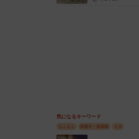
晩年、末期がんで苦しむふーちゃん
は約束した。かなうことのない約束
だった。北村さんは、旅立つふーち
気になるキーワード
て」と心の中で語りかけたという。
もふもふ
保護犬・保護猫
イヌ
「楽と同じく、ふーも偶然出会って