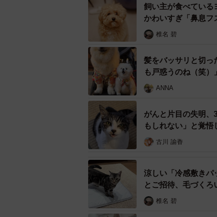
飼い主が食べている
現れて、受付に座っていた私の足元
かわいすぎ「鼻息フ
犬のねねも父の命日に保護しました
椎名 碧
ても不思議な出会いでした」
髪をバッサリと切っ
夢に出てきたふーちゃんは、元気で
も戸惑うのね（笑）
った。
ANNA
「今、おかあさんのところに送る子
がんと片目の失明、
いてね」と。とても不思議な夢で、
もしれない」と覚悟
が、北村さんは「ふーちゃんは帰っ
古川 諭香
ゴミ箱を漁ろうとしていた犬
涼しい「冷感敷きパ
とご招待、毛づくろ
椎名 碧