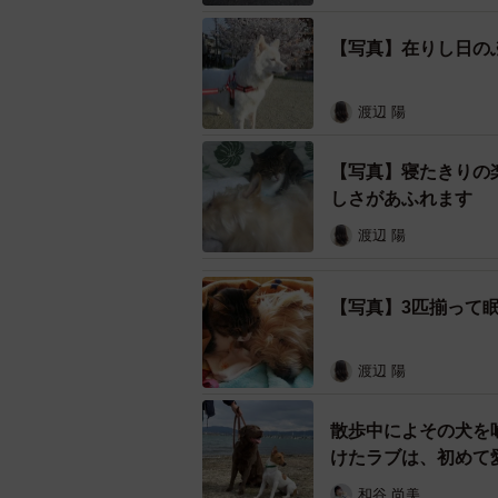
だと思いますが、その悲しみは到底
【写真】在りし日の
なりませんでした」
渡辺 陽
そんなある日、ふーちゃんが夢に現
てきてくれるの？」と。
【写真】寝たきりの
しさがあふれます
「ペットの生まれ変わりを信じる人
渡辺 陽
ゃんは帰ってくる。そして、今度こ
おかあさんのところに送る子を
【写真】3匹揃って
渡辺 陽
散歩中によその犬を
けたラブは、初めて
和谷 尚美