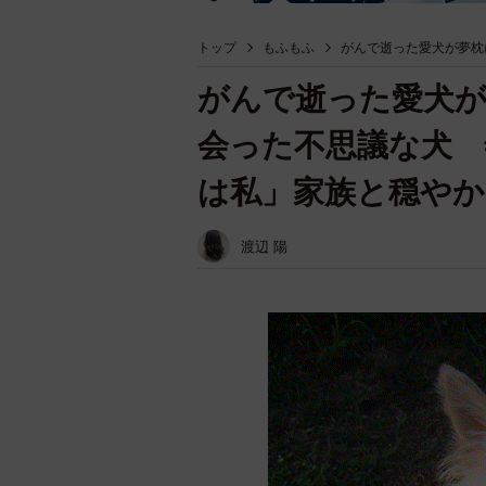
トップ
もふもふ
がんで逝った愛犬が夢枕
がんで逝った愛犬が
会った不思議な犬 
は私」家族と穏やか
渡辺 陽