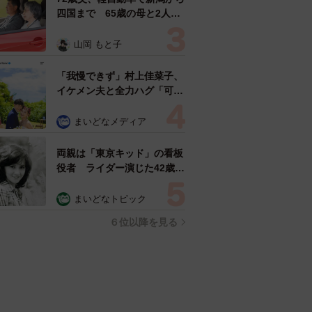
四国まで 65歳の母と2人で
3泊4日の旅 パーキングの休
憩まで分刻み… 「大学生で
山岡 もと子
も組まねえよ！」
「我慢できず」村上佳菜子、
イケメン夫と全力ハグ「可愛
いふたり」「素敵なご夫婦」
まいどなメディア
両親は「東京キッド」の看板
役者 ライダー演じた42歳元
俳優が再婚妻との「ウエディ
ングフォト」計画を明言
まいどなトピック
「センスあるカメラマン求
６位以降を見る
む」