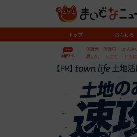
ニ
トップ
おもしろ
ュ
ー
保護犬・保護猫
かんさ
ス
一
思い出
しごと
ともに
覧