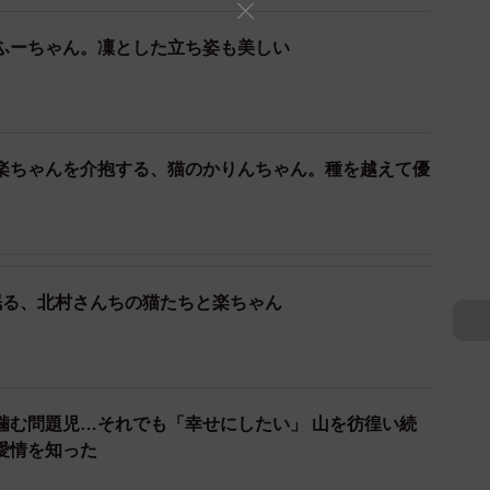
言葉では表せないし、どんなお悔やみの言葉も慰めには
ふーちゃん。凜とした立ち姿も美しい
れた。北村さんは、ふーちゃんに聞いた。「いつ、帰っ
楽ちゃんを介抱する、猫のかりんちゃん。種を越えて優
は少なくないと思います。当時の自分は、『必ずふーち
そ約束を果たしたい』と思っていました」
選んでいる
眠る、北村さんちの猫たちと楽ちゃん
噛む問題児…それでも「幸せにしたい」 山を彷徨い続
愛情を知った