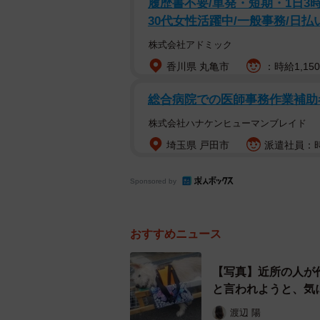
履歴書不要/単発・短期・1日3
30代女性活躍中/一般事務/日払
株式会社アドミック
香川県 丸亀市
：時給1,15
総合病院での医師事務作業補助
タイガースの帽子を
株式会社ハナケンヒューマンブレイド
楽ちゃん（17歳・メス）は、15年
埼玉県 戸田市
派遣社員：時
さんに出会った。
Sponsored by
北村さんは、楽ちゃんの前にふーち
一緒に暮らしたスピッツ系のミック
おすすめニュース
人間ではなくても、姿かたちは犬で
なくなって、ペットロスという言葉
【写真】近所の人が
じていた。
と言われようと、気
渡辺 陽
「ネガティブなことばかり次から次