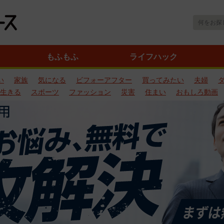
もふもふ
ライフハック
い
家族
気になる
ビフォーアフター
買ってみたい
夫婦
生きる
スポーツ
ファッション
災害
住まい
おもしろ動画