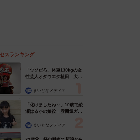
セスランキング
「ウソだろ」体重130kgの女
性芸人オダウエダ植田 大学
時代のほっそり姿に「マジ
で」
まいどなメディア
「化けましたね～」10歳で綾
瀬はるかの娘役→雰囲気ガラ
リの18歳に成長 「メイクで
雰囲気が」「宝塚に入れそ
まいどなメディア
う」
72歳父、軽自動車で新潟から