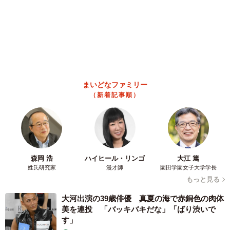
フスフス」「反則レベル」
椎名 碧
2026.08.06
コガネムシを見つめる猫とパパ、偶然生まれた
神々しい構図が「宗教画のよう」と話題 「尊
い」「ていうかライオンキング」
梨木 香奈
2026.08.06
髪をバッサリと切った飼い主が帰宅すると→愛
犬たちの反応に「ワンコ様でも戸惑うのね
（笑）」「困り顔がかわいい」
ANNA
2026.08.06
「誰かみたいにならなきゃ」 他人を正解にし
て生きてきた母親 自己主張が苦手な娘に教わ
った大切なこと【漫画】
海川 まこと
2026.08.06
「かわいいストーカーに追われています」甘え
ん坊な元保護猫 最後は飼い主にダイブする姿