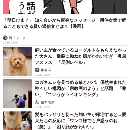
法違反でしょ」と指摘されました【弁護士が解
説】
長澤 芳子
2026.08.06
タイの電車の中で見た優先席のマーク 子ども、妊娠、けが
人、お年寄り… 一つだけ謎のものが！？「だから黄色なんで
すね」
中将 タカノリ
2026.08.06
【物価高が直撃】お盆帰省「予定なし」が約半