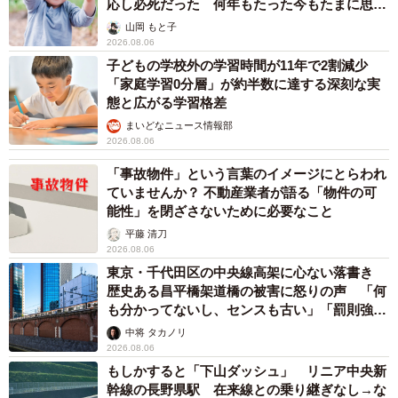
「大しめ縄」が8年ぶり掛けかえ 伝統の「大
撚り合わせ」が28万回超再生「ほんとに圧巻」
まいどなニュース調査部
2026.08.06
「これ全部長野県」海外のような絶景ショット
に感動と反響「離れてからいいところだったん
だって気づいた」
行橋 友
2026.08.06
「ミステリーの女王」と呼ばれた作家の娘は
「2時間サスペンスの女王」 聞いていたのと
違う血液型に「私は誰の子なの？」【徹子の部
屋】
まいどなニュース
2026.08.06
「わぁ…姐さん…」「永遠にお美しい」 大女
優岩下志麻さん、写真家のインスタに登場
まいどなメディア
2026.08.05