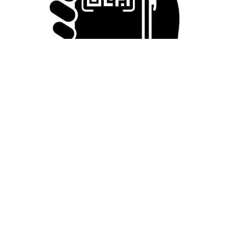
たった50パーツのレゴで作った極小仏壇 ろう
そく、花立て、お供えのご飯、観音開きの扉の
奥には位牌も…「チーンの音が聞こえてきそ
う」
山岡 もと子
2026.08.05
透明感が半端ない！ 「50歳には見えない」「永遠に綺麗」な
内田有紀 ショートヘア＆半袖白シャツの最強夏コーデ
まいどなメディア
2026.08.05