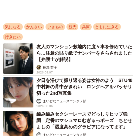
み 鉛筆使った変顔がお気に入りカット 「お
腹が出ないように…」とコメントもキュート
まいどなニュースエンタメ部
2026.08.06
【漫画】「高い家賃を払えるのに、まだ欲し
い？」高級レジデンスの七夕飾り、書かれた願
い事にびっくり 人の欲には終わりがないのか
松波 穂乃圭
2026.08.06
アクセスランキング
「不謹慎でないかと」実力派歌手、熊本へ支援
物資…運搬トラックの車体デザインにためら
い 「痛いほど伝わる」「行動され立派」
まいどなトピック
「そのままにしといてください」道路で動けな
い猫を前に返された一言… 懸命に生きようと
した4日間 「命の重さはみんな同じ」保護団
体代表の訴え