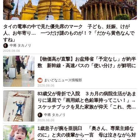
ますよ！」→ノリノリでポーズを取っていた
ら……スマホを返してもらえない 「日本人は
カモ代表かも」「私は6時間で3万円払った」
宮前 晶子
2026.08.06
「LINEのQRコードを添付して」社長をかたる詐欺メール
続々 社員を個人アカウントへ誘導→最後は不正送金…求めら
れる「だまされる前提」の対策
井二 かける
2026.08.06
重みも歴史もズッシリ…出雲大社の日本最大級