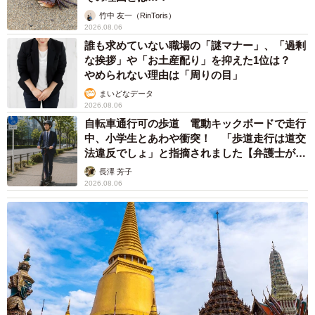
ていませんか？ 不動産業者が語る「物件の可
能性」を閉ざさないために必要なこと
平藤 清刀
2026.08.06
東京・千代田区の中央線高架に心ない落書き
歴史ある昌平橋架道橋の被害に怒りの声 「何
も分かってないし、センスも古い」「罰則強化
して」
中将 タカノリ
2026.08.06
もしかすると「下山ダッシュ」 リニア中央新
幹線の長野県駅 在来線との乗り継ぎなし→な
ら走れば間に合うんじゃない？ 惜しい位置関
係が反響
中将 タカノリ
2026.08.06
「なんじゃこりゃ！」「ロボ？」大阪・梅田に
そびえる物体の正体は？ 昭和の遺産を調査し
てみた結果…
太田 浩子
2026.08.06
エジプトで自撮りしていたら、ガイドが「撮り