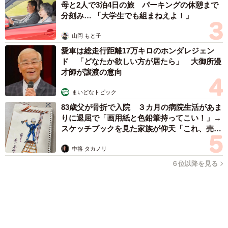
未熟」
中将 タカノリ
2026.08.06
「明日ひま？」 知り合いから唐突なメッセージ 用件次第で断
ることもできる賢い返信文とは？【漫画】
海川 まこと
2026.08.06
飼い主が食べているヨーグルトをもらえなかっ
た犬さん、爆裂に拗ねた顔がかわいすぎ「鼻息