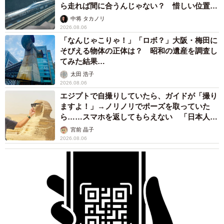
「ふざけてません…真剣です」京都の老舗和菓
子店 次はカブトムシの幼虫 職人が手がけた
ゲテモノ和菓子 見事な造形に「気持ち悪いく
らいリアル」
中将 タカノリ
2026.08.05
【漫画】中学受験のリアル「あの子、最近見な
いね」…御三家を目指していたはずの家庭が消
えていく 限界を迎えた子を目の当りに
松波 穂乃圭
2026.08.05
市販薬のオーバードーズ対策で改正薬機法が5
月に施行、かぜ薬を購入した人の約6割が「法
改正を認知」乱用防止の指定成分とは？
まいどなニュース情報部
2026.08.05
紗栄子の長男 18歳のモデル、カジュアルコー
デのおしゃれ近影が「両親のいいとこ取りの美
しいお顔立ち」 9歳に渡英し全寮制カレッジ
で学ぶ
まいどなメディア
2026.08.05