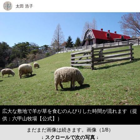
太田 浩子
広大な敷地で羊が草を食むのんびりした時間が流れます（提
供：六甲山牧場【公式】）
まだまだ画像は続きます。画像（1/8）
↓ スクロールで次の写真 ↓