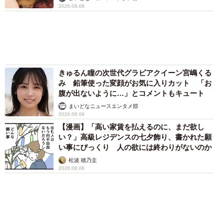
渡辺 晴子
72歳父、軽自動車で新潟から四国まで 65歳の
母と2人で3泊4日の旅 パーキングの休憩まで
分刻み… 「大学生でも組まねえよ！」
山岡 もと子
愛車は総走行距離17万キロのホンダレジェン
ド 「どなたか欲しい方が居たら」 大御所漫
才師が譲渡の意向
まいどなトピック
83歳父が骨折で入院 ３カ月の病院生活があま
りに退屈で「画用紙と色鉛筆持ってこい！」→
スケッチブックを見た家族が仰天「これ、売れ
ますよ…」
中将 タカノリ
６位以降を見る
まいどなファミリー
（新着記事順）