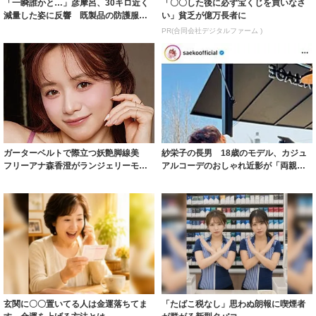
「一瞬誰かと…」彦摩呂、30キロ近く
「〇〇した後に必ず宝くじを買いなさ
減量した姿に反響 既製品の防護服が
い」貧乏が億万長者に
着られると...
PR(合同会社デジタルファーム )
ガーターベルトで際立つ妖艶脚線美
紗栄子の長男 18歳のモデル、カジュ
フリーアナ森香澄がランジェリーモデ
アルコーデのおしゃれ近影が「両親の
ルに ｢PE...
いいとこ取...
玄関に〇〇置いてる人は金運落ちてま
「たばこ税なし」思わぬ朗報に喫煙者