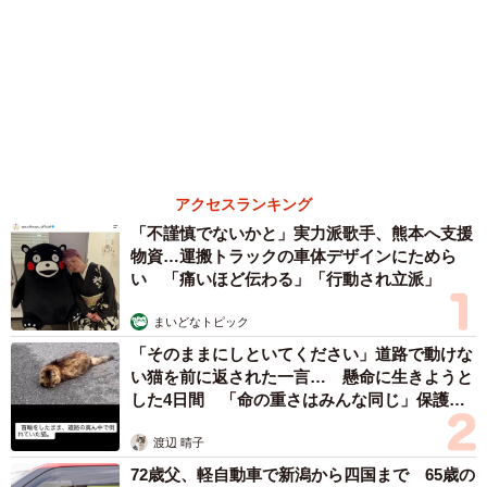
森岡 浩
ハイヒール・リンゴ
大江 篤
姓氏研究家
漫才師
園田学園女子大学学長
もっと見る
大河出演の39歳俳優 真夏の海で赤銅色の肉体
美を連投 「バッキバキだな」「ばり渋いで
す」
まいどなトピック
2026.08.06
「人生こそがバラエティー」 マレーシア移住
を報告した菊地亜美 子どもの教育考え「小学
校へ入学するこのタイミングで挑戦」
まいどなトピック
2026.08.06
京都駅をぶらぶら→ホームの隅に何やら「ドロ
ン」のポーズをする忍者 この暑い中いったい
なぜ？ 近づいてみたら… 「見つかるなんて