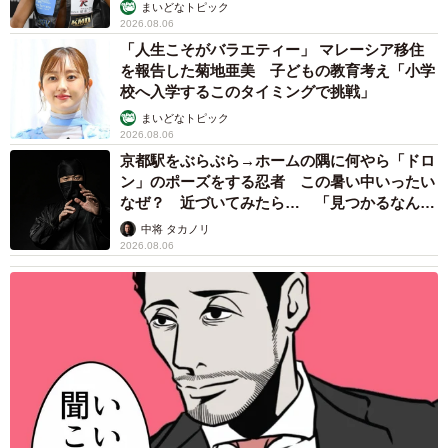
に「間違いなく犬」「完全に親子」と反響
梨木 香奈
2026.08.06
がんと片目の失明、3時間おきの壮絶な介護を
乗り越えた猫 「叶わないかもしれない」と覚
悟した19歳の誕生日を迎えて感動
古川 諭香
2026.08.06
「カニにアジをあげると青くなる」ほんと
に！？ 「自然の染色技術が凄い」と話題に
その理由とは…？
竹中 友一（RinToris）
2026.08.06
誰も求めていない職場の「謎マナー」、「過剰
な挨拶」や「お土産配り」を抑えた1位は？
やめられない理由は「周りの目」
まいどなデータ
2026.08.06
自転車通行可の歩道 電動キックボードで走行
中、小学生とあわや衝突！ 「歩道走行は道交