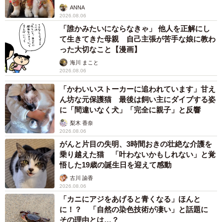
数 新幹線・高速バスの「使い分け」が鮮明に
まいどなニュース情報部
2026.08.06
83歳父が骨折で入院 ３カ月の病院生活があま
りに退屈で「画用紙と色鉛筆持ってこい！」→
スケッチブックを見た家族が仰天「これ、売れ
ますよ…」
中将 タカノリ
2026.08.06
1歳息子が腕を亜脱臼 「奥さん、専業主婦な
のに」と夫の後輩から一言 母は泣きながら対
応し必死だった 何年もたった今もたまに思い
出し…
山岡 もと子
2026.08.06
子どもの学校外の学習時間が11年で2割減少
「家庭学習0分層」が約半数に達する深刻な実
態と広がる学習格差
まいどなニュース情報部
2026.08.06
「事故物件」という言葉のイメージにとらわれ