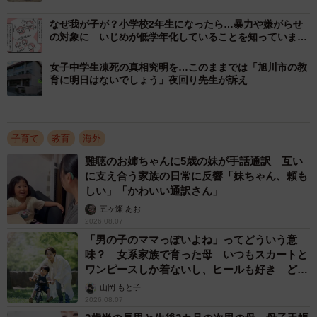
幼稚園で組織的ないじめはほとんどないでしょうが、人種
なぜ我が子が？小学校2年生になったら…暴力や嫌がらせ
の対象に いじめが低学年化していることを知っています
差別的な扱いがあるのではないかと心配していました。
か
女子中学生凍死の真相究明を…このままでは「旭川市の教
さらに、「息子がいじめる側ではない」とわかったこと。
育に明日はないでしょう」夜回り先生が訴え
先に息子が暴力を振るい、反撃されている可能性もあった
からです。言葉が通じない環境のストレスを暴力で解決し
ていたらどうしようかと思っていましたが、杞憂に終わり
子育て
教育
海外
ました。
難聴のお姉ちゃんに5歳の妹が手話通訳 互い
に支え合う家族の日常に反響「妹ちゃん、頼も
しい」「かわいい通訳さん」
そしてなにより、「園が問題を把握し、解決に向けて動い
五ヶ瀬 あお
ている」と教えてもらったこと。
2026.08.07
「男の子のママっぽいよね」ってどういう意
息子はL君の暴力を先生にたびたび訴えていたようですが、
味？ 女系家族で育った母 いつもスカートと
L君は「やっていない」と言い張っていたそうです。誰にも
ワンピースしか着ないし、ヒールも好き どの
へんが…
わかってもらえない悔しさも、息子にはストレスになって
山岡 もと子
2026.08.07
いたのかもしれません。