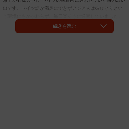
息子が4歳のころ、ドイツの幼稚園に通わせていた時の思い
出です。ドイツ語が満足にできずアジア人は彼ひとりとい
う環境にもかかわらず、毎日楽そうに通園していました。
ところがある日、「幼稚園に行きたくない！」と泣いて拒
続きを読む
否。何事かと思って理由を聞くと、L君という男の子が叩い
たりせっかく作ったパズルを壊したりするのが嫌だと涙な
がらに訴えてきました。