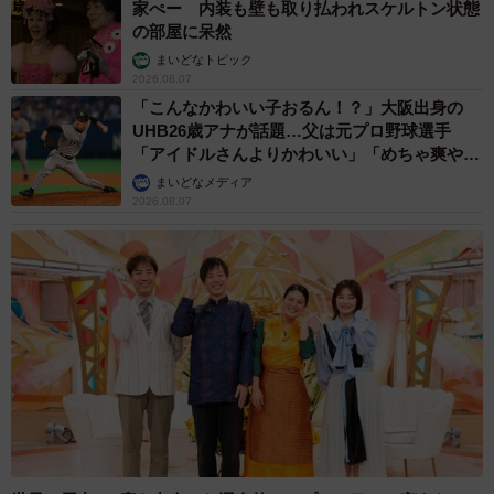
家ぺー 内装も壁も取り払われスケルトン状態
の部屋に呆然
まいどなトピック
2026.08.07
「こんなかわいい子おるん！？」大阪出身の
UHB26歳アナが話題…父は元プロ野球選手
「アイドルさんよりかわいい」「めちゃ爽や
か」
まいどなメディア
2026.08.07