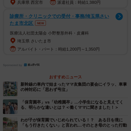
兵庫県 西宮市
派遣社員：時給1,380円
心配になって朝一番で先生に相談すると、こんな回答がか
えってきました。
診療所・クリニックでの受付・事務/埼玉県さい
たま市北区
NEW
「実はL君は他の子にも暴力を振るっていて、クラスでも問
医療法人社団太陽会 小野整形外科・皮膚科
題になっています。今度、ご両親を呼んで話し合いをする
埼玉県 さいたま市
予定です」
アルバイト・パート：時給1,200円～1,350円
…日本だったら、ここまでハッキリ言うでしょうか。
Sponsored by
悪意ある表現を使えば「あの子は問題児だから、今度両親
おすすめニュース
を園に呼び出します」と他の保護者に伝えているわけです
新幹線の車内で始まったママ友集団の宴会にイラッ、車掌
の神対応に「思わず号泣」
から。でも現状を説明してもらったことで、色々な意味で
安心しました。
「保育園卒」vs「幼稚園卒」…小学生になると見えてく
る、明らかな違いとは？＜働くママに聞きました！＞
まず、息子が「いじめの標的」になっているわけではない
わが子が保育園でいじめられている！？ ある日を境に
ということ。
「もう行きたくない」と言われ…そのとき母のとった行動