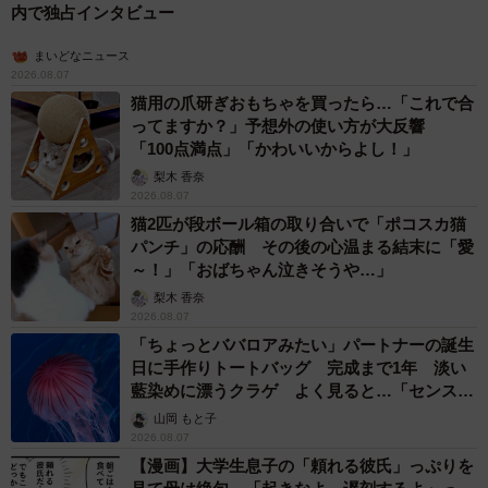
内で独占インタビュー
まいどなニュース
2026.08.07
猫用の爪研ぎおもちゃを買ったら…「これで合
ってますか？」予想外の使い方が大反響
「100点満点」「かわいいからよし！」
梨木 香奈
2026.08.07
猫2匹が段ボール箱の取り合いで「ポコスカ猫
パンチ」の応酬 その後の心温まる結末に「愛
～！」「おばちゃん泣きそうや…」
梨木 香奈
2026.08.07
「ちょっとババロアみたい」パートナーの誕生
日に手作りトートバッグ 完成まで1年 淡い
藍染めに漂うクラゲ よく見ると…「センスす
ごい」
山岡 もと子
2026.08.07
【漫画】大学生息子の「頼れる彼氏」っぷりを