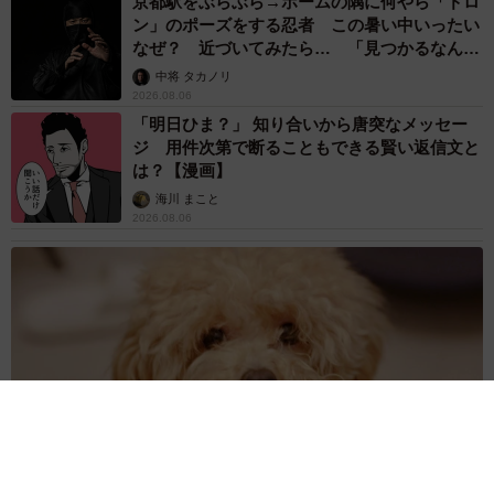
京都駅をぶらぶら→ホームの隅に何やら「ドロ
ン」のポーズをする忍者 この暑い中いったい
なぜ？ 近づいてみたら… 「見つかるなんて
未熟」
中将 タカノリ
2026.08.06
「明日ひま？」 知り合いから唐突なメッセー
ジ 用件次第で断ることもできる賢い返信文と
は？【漫画】
海川 まこと
2026.08.06