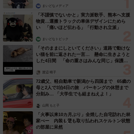
まいどなメディア
「不謹慎でないかと」実力派歌手、熊本へ支援
物資…運搬トラックの車体デザインにためら
い 「痛いほど伝わる」「行動され立派」
3/3
まいどなトピック
（JackF/stock.adobe.com）
「そのままにしといてください」道路で動けな
い猫を前に返された一言… 懸命に生きようと
「成長過程に必要なこと」なんて都合よく解釈し
した4日間 「命の重さはみんな同じ」保護団
体代表の訴え
ないで
渡辺 晴子
ドイツでの体験をSNSに投稿したところ、いじめ被害者だ
72歳父、軽自動車で新潟から四国まで 65歳の
った方からコメントをいただきました。
母と2人で3泊4日の旅 パーキングの休憩まで
分刻み… 「大学生でも組まねえよ！」
先生、いじめ加害者、いじめ被害者（コメントをくれた
山岡 もと子
方）で話し合ったところ、実はいじめ加害者のひとりは別
「火事以来10カ月ぶり」全焼した自宅訪れた林
の生徒にいじめを受けており、そのストレス発散のために
家ぺー 内装も壁も取り払われスケルトン状態
の部屋に呆然
いじめをしていたと告白したそうです。その他の加害者