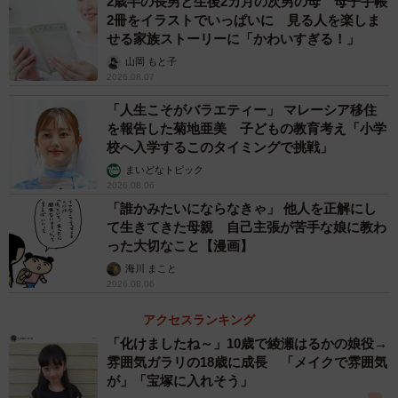
2歳半の長男と生後2カ月の次男の母 母子手帳
2冊をイラストでいっぱいに 見る人を楽しま
だから息子には伝えました。「先生は、L君がみんなを叩い
せる家族ストーリーに「かわいすぎる！」
ているのを知っているよ。L君がやっていないとウソをつい
山岡 もと子
2026.08.07
ているのもね。だから、もし嫌なことをされたらすぐに先
「人生こそがバラエティー」 マレーシア移住
生に言いなさい。先生は、あなたが悪くないとわかってい
を報告した菊地亜美 子どもの教育考え「小学
るから！」と。
校へ入学するこのタイミングで挑戦」
まいどなトピック
息子の話を聞く限り、L君の暴力は簡単に収まることはあり
2026.08.06
ませんでした。でも安心したのか、登園拒否をすることは
「誰かみたいにならなきゃ」 他人を正解にし
て生きてきた母親 自己主張が苦手な娘に教わ
なくなりました。
った大切なこと【漫画】
海川 まこと
2026.08.06
アクセスランキング
「化けましたね～」10歳で綾瀬はるかの娘役→
雰囲気ガラリの18歳に成長 「メイクで雰囲気
が」「宝塚に入れそう」