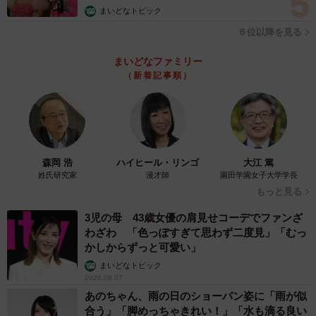
も、中学受験のストレスや家庭内不和などを抱えていたと
まいどなトピック
いいます。子どもが暴力的になるのには必ず原因があるの
６位以降を見る
でしょう。
まいどなファミリー
（新着記事順）
いじめに関する最近の報道を見ている限り、日本ではいじ
めを軽く捉えていると感じます。
「子どものやることだから仕方がない」「成長過程に必要
なこと」などと都合よく解釈せず、学校・園、子ども、保
森岡 浩
ハイヒール・リンゴ
大江 篤
護者の全員が問題に向き合い、根本的な原因を解決する姿
姓氏研究家
漫才師
園田学園女子大学学長
もっと見る
勢が必要ではないでしょうか。
3児の母 43歳女優の肩見せコーデでファンざ
わざわ 「色っぽすぎて思わず二度見」「むっ
かしからずっと可愛い」
まいどなトピック
2026.08.07
あのちゃん、雨の日のショーパン姿に「雨が似
合う」「脚めっちゃきれい！」「水も滴る良い