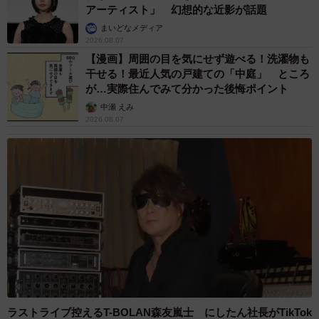
アーティスト」 幻想的な近影が話題
まいどなメディア
2026.08.07
【漫画】周囲の目を気にせず遊べる！洗濯物も
干せる！最近人気の戸建ての「中庭」 ところ
が…実際住んでみて分かった後悔ポイント
中瀬 えみ
2026.08.07
ラストライブ控えるT-BOLAN森友嵐士 にしたん社長がTikTok