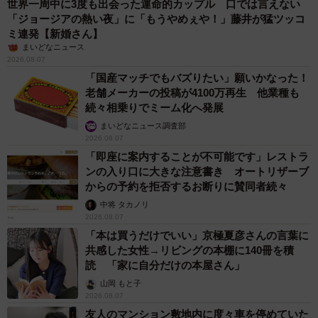
世界一周中に3度も出会った運命的カップル 口では言えない
「ジョージアの熱い夜」に「もうやめぇや！」藤井が猛ツッコ
ミ連発【新婚さん】
まいどなニュース
2026.08.07
「国産マッチでもバズりたい」願いかなった！
老舗メーカーの投稿が4100万再生 他業種も
続々相乗りでミーム化へ発展
まいどなニュース調査部
2026.08.07
「即座に案内することが不可能です」レストラ
ンの入り口に大きな注意書き オートリザーブ
からの予約を拒否するお断りに賛同者続々
中将 タカノリ
2026.08.07
「本は買うだけでいい」京極夏彦さんの言葉に
共感した女性→リビングの本棚に140冊を積
読 「家に自分だけの本屋さん」
山岡 もと子
2026.08.07
友人のマンション敷地内に度々車を停めていた