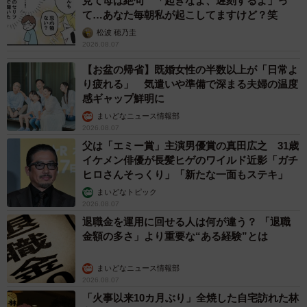
見て母は絶句 「起きなよ、遅刻するよ」っ
て…あなた毎朝私が起こしてますけど？笑
松波 穂乃圭
2026.08.07
【お盆の帰省】既婚女性の半数以上が「日常よ
り疲れる」 気遣いや準備で深まる夫婦の温度
感ギャップ鮮明に
まいどなニュース情報部
2026.08.07
父は「エミー賞」主演男優賞の真田広之 31歳
イケメン俳優が長髪ヒゲのワイルド近影「ガチ
ヒロさんそっくり」「新たな一面もステキ」
まいどなトピック
2026.08.07
退職金を運用に回せる人は何が違う？ 「退職
金額の多さ」より重要な“ある経験”とは
まいどなニュース情報部
2026.08.07
「火事以来10カ月ぶり」全焼した自宅訪れた林