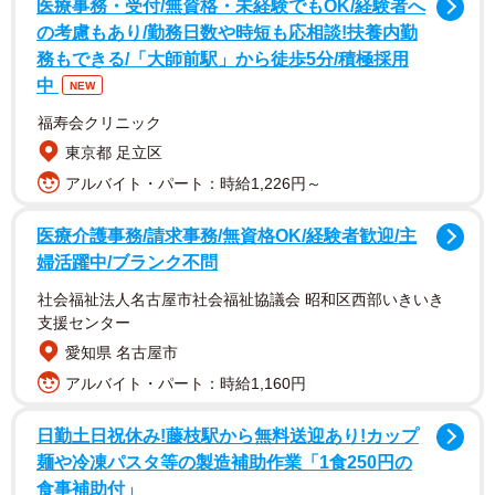
医療事務・受付/無資格・未経験でもOK/経験者へ
の考慮もあり/勤務日数や時短も応相談!扶養内勤
務もできる/「大師前駅」から徒歩5分/積極採用
中
NEW
福寿会クリニック
東京都 足立区
アルバイト・パート：時給1,226円～
医療介護事務/請求事務/無資格OK/経験者歓迎/主
婦活躍中/ブランク不問
「泣いてしまった気持ちわかりますよ。私も泣いていま
社会福祉法人名古屋市社会福祉協議会 昭和区西部いきいき
す…」
支援センター
「食べられる時に必死に食べてたんですね…」
愛知県 名古屋市
「安心した証拠だったんですね」
アルバイト・パート：時給1,160円
「幸せもゆっくり噛み締めてくれてるんでしょうね」
「生後１カ月で保護したうちの猫もがっつき具合がある日
日勤土日祝休み!藤枝駅から無料送迎あり!カップ
突然変わりました。今、合点がいきました」
麺や冷凍パスタ等の製造補助作業「1食250円の
食事補助付」