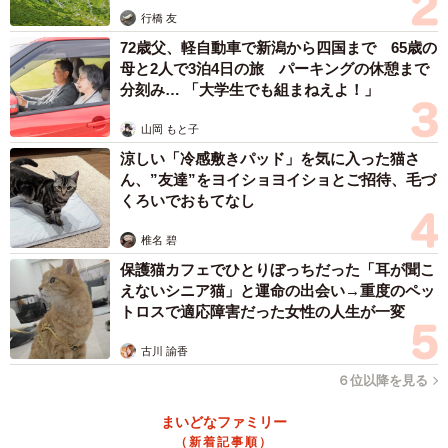
行橋 友
72歳父、軽自動車で新潟から四国まで 65歳の
母と2人で3泊4日の旅 パーキングの休憩まで
分刻み… 「大学生でも組まねえよ！」
山岡 もと子
涼しい「冷感敷きパッド」を気に入った猫さ
ん、”友達”をヨイショヨイショとご招待、毛づ
くろいでおもてなし
椎名 碧
保護猫カフェでひとりぼっちだった「耳が聞こ
えないシニア猫」と運命の出会い→重度のペッ
トロスで適応障害だった女性の人生が一変
古川 諭香
2/19
６位以降を見る
まだ怖いかな？（提供：はみーさん）
まいどなファミリー
仕事帰りの深夜、子猫の鳴き声に気がついた
（新着記事順）