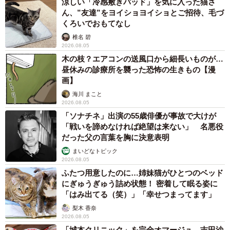
涼しい「冷感敷きパッド」を気に入った猫さ
ん、”友達”をヨイショヨイショとご招待、毛づ
くろいでおもてなし
椎名 碧
2026.08.05
木の枝？エアコンの送風口から細長いものが…
昼休みの診療所を襲った恐怖の生きもの【漫
画】
海川 まこと
2026.08.05
「ソナチネ」出演の55歳俳優が事故で大けが
「戦いを諦めなければ絶望は来ない」 名悪役
だった父の言葉を胸に決意表明
5/19
まいどなトピック
2026.08.05
こまめちゃん「もう寝る時間ですニャ」（提供：はみーさん）
ふたつ用意したのに…姉妹猫がひとつのベッド
にぎゅうぎゅう詰め状態！ 密着して眠る姿に
「はみ出てる（笑）」「幸せつまってます」
梨木 香奈
2026.08.05
「城本クリニック」を完全オマージュ 吉田沙