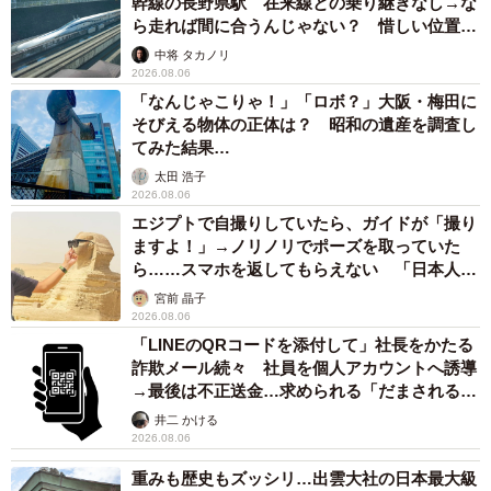
幹線の長野県駅 在来線との乗り継ぎなし→な
す。背中はほぼ骨で、つかむ場所にも困るくらいガリガリ
ら走れば間に合うんじゃない？ 惜しい位置関
でした」
係が反響
中将 タカノリ
2026.08.06
ーー猫の習性をよくご存知だから保護できたのかも。
「なんじゃこりゃ！」「ロボ？」大阪・梅田に
そびえる物体の正体は？ 昭和の遺産を調査し
てみた結果…
「子どもの頃、実家の近所にたくさん野良猫がいたので、
太田 浩子
昔からしょっちゅう、なでたりじゃれたりして遊んでいま
2026.08.06
した。あとは、猫のことが大好きで、猫と近い距離で育っ
エジプトで自撮りしていたら、ガイドが「撮り
ますよ！」→ノリノリでポーズを取っていた
たからこそ、その気配には敏感なのかもしれません。すべ
ら……スマホを返してもらえない 「日本人は
て偶然、その日その時その場所にいたから出会えたご縁な
カモ代表かも」「私は6時間で3万円払った」
宮前 晶子
ので、運命だと思います。ありがたいですね」
2026.08.06
「LINEのQRコードを添付して」社長をかたる
詐欺メール続々 社員を個人アカウントへ誘導
→最後は不正送金…求められる「だまされる前
提」の対策
井二 かける
2026.08.06
重みも歴史もズッシリ…出雲大社の日本最大級