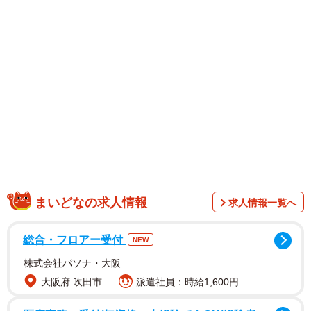
今から３週間ちょっと前の深夜。帰宅途中のはみーさん
は、懸命に鳴く子猫を発見。そして、痩せ細った小さな身
体で必死に威嚇する野良の子猫を、傷だらけになりながら
捕獲しました。
当初は里親を探す予定だったそうですが、責任を持って子
猫の命を預かることを決意。「飼い主はお前！！ってロッ
クオンされたので責任もって幸せにします」「絶対幸せに
するからな…」とツイート。
そんなはみーさんに保護され、野良だった頃の飢えや不安
まいどなの求人情報
求人情報一覧へ
が消えた子猫。その心を代弁するようなお医者さまの言葉
とはみーさんの涙に、「ツイートを読んで泣いてしまっ
総合・フロアー受付
NEW
た」という、感動のリプライが多数寄せられました。
株式会社パソナ・大阪
大阪府 吹田市
派遣社員：時給1,600円