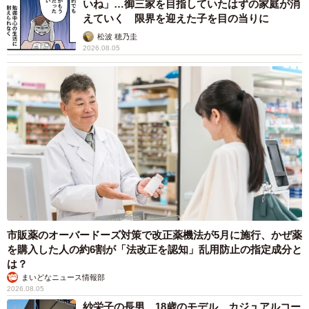
いね」…御三家を目指していたはずの家庭が消
カ所をざっくりやられて流血しました。でも家に連れて帰
えていく 限界を迎えた子を目の当りに
り、段ボールに入れてごはんをあげるとぴたりと鳴きや
松波 穂乃圭
2026.08.05
み、すぐに寝たようです。保護翌日にはなでさせてくれた
ので、これは根っこは甘えん坊だな～とニコニコしまし
た」
市販薬のオーバードーズ対策で改正薬機法が5月に施行、かぜ薬
を購入した人の約6割が「法改正を認知」乱用防止の指定成分と
は？
まいどなニュース情報部
2026.08.05
紗栄子の長男 18歳のモデル、カジュアルコー