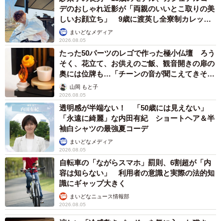
デのおしゃれ近影が「両親のいいとこ取りの美
4/19
しいお顔立ち」 9歳に渡英し全寮制カレッジ
で学ぶ
こまめちゃん「幸せにゃ〜」（提供：はみーさん）
まいどなメディア
2026.08.05
保護翌日、なでさせてくれた！ 実は甘えん坊
たった50パーツのレゴで作った極小仏壇 ろう
そく、花立て、お供えのご飯、観音開きの扉の
ーーその後のこまめちゃんは？
奥には位牌も…「チーンの音が聞こえてきそ
う」
山岡 もと子
2026.08.05
「すっかり甘えん坊になりました。隙あらば、ひざに乗せ
透明感が半端ない！ 「50歳には見えない」
て～！遊んで～！なでて～！とすり寄ってきて、もうメロ
「永遠に綺麗」な内田有紀 ショートヘア＆半
メロです。はちゃめちゃに可愛いです。夜も一緒に寝てい
袖白シャツの最強夏コーデ
て、電気を消すと布団に入ってくるのがたまりません。
まいどなメディア
2026.08.05
自転車の「ながらスマホ」罰則、6割超が「内
容は知らない」 利用者の意識と実際の法的知
識にギャップ大きく
まいどなニュース情報部
2026.08.05