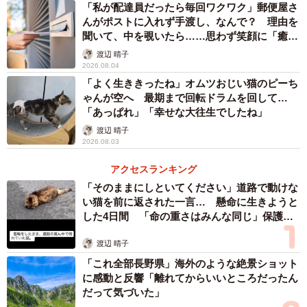
パウチを残すようになりました。最初はそういう気分なの
「私が配達員だったら毎回ワクワク」郵便屋さ
んがポストに入れず手渡し、なんで？ 理由を
かな？と思っていたのですが、環境のせいかと思い、猫用
聞いて、中を覗いたら……思わず笑顔に「癒し
のベッドを買ったり、ねこじゃらしでたくさん遊んでお腹
ですね」
渡辺 晴子
をすかせようと試行錯誤しました。でも効果はなく、それ
2026.08.04
以降もしばらく続いたため、もしかしたら病気なのでは？
「よく生ききったね」オムツおじい猫のピーち
ゃんが空へ 最期まで回転ドラムを回して…
と不安になり、病院に駆け込みました」
「あっぱれ」「幸せな大往生でしたね」
渡辺 晴子
ーーお医者さまの診断を聞いた時は？
2026.08.03
アクセスランキング
「まだこんなに小さいのに、私が保護するまでの間、一体
「そのままにしといてください」道路で動けな
どれだけ過酷な状況で過ごしていたんだろう…と想像して
い猫を前に返された一言… 懸命に生きようと
胸が締め付けられました。それと同時に、私との暮らしに
した4日間 「命の重さはみんな同じ」保護団
安心してくれたことが嬉しくて、絶対幸せにするから
体代表の訴え
渡辺 晴子
な！！！と誓いました」
「これ全部長野県」海外のような絶景ショット
に感動と反響「離れてからいいところだったん
だって気づいた」