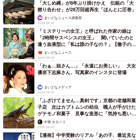
「大しめ縄」が8年ぶり掛けかえ 伝統の「大
撚り合わせ」が28万回超再生「ほんとに圧巻」
まいどなニュース調査部
2026.08.06
「ミステリーの女王」と呼ばれた作家の娘は
「2時間サスペンスの女王」 聞いていたのと
違う血液型に「私は誰の子なの？」【徹子の部
屋】
まいどなニュース
2026.08.06
「わぁ…姐さん…」「永遠にお美しい」 大女
優岩下志麻さん、写真家のインスタに登場
3/19
まいどなメディア
2026.08.05
えっ？もうなでなでしていいの？（提供：はみーさん）
「ふざけてません…真剣です」京都の老舗和菓
子店 次はカブトムシの幼虫 職人が手がけた
ゲテモノ和菓子 見事な造形に「気持ち悪いく
ーー保護直後の様子は？
らいリアル」
中将 タカノリ
2026.08.05
「保護直後は暴れまくりの鳴きまくりで、引っかいたり嚙
【漫画】中学受験のリアル「あの子、最近見な
んだりと、相当威嚇していて、手のひらと手の甲、腕の数