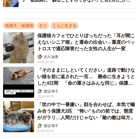
子 獣医師に「触ることすらできない」と言われたが…
保護犬・保護猫
ネコ
ともに生きる
保護猫カフェでひとりぼっちだった「耳が聞こ
えないシニア猫」と運命の出会い→重度のペッ
トロスで適応障害だった女性の人生が一変
古川 諭香
2026.08.05
「そのままにしといてください」道路で動けな
い猫を前に返された一言… 懸命に生きようと
した4日間 「命の重さはみんな同じ」保護団
1/19
体代表の訴え
渡辺 晴子
2026.08.05
保護直後のこまめちゃん（提供：はみーさん）
「世の中で一番嫌い」顔を合わせば、本気で噛
み合う保護犬2匹 “怖い”ものの前では、態度
ーーいつ頃から「あんまり食べなくなった」のですか？
がガラリ…人間だけじゃない「敵の敵は味方」
渡辺 晴子
「保護から１週間が経った頃、毎日ぺろりと完食していた
2026.08.04