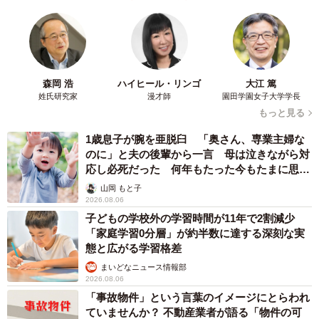
ーー子猫は女の子で、「こまめちゃん」と名付けられたと
のこと。発見場所でこまめちゃんに気づいたのは？
「現場を通りかかった時、子猫特有の高い声が聞こえまし
森岡 浩
ハイヒール・リンゴ
大江 篤
た。過去にも何度か子猫を拾っているので、聞き覚えのあ
姓氏研究家
漫才師
園田学園女子大学学長
もっと見る
る声にハッとしたんです。仕事帰りで深夜だったため、周
囲が静かで暗く、鳴き声が際立っていたことも要因だと思
1歳息子が腕を亜脱臼 「奥さん、専業主婦な
のに」と夫の後輩から一言 母は泣きながら対
います」
応し必死だった 何年もたった今もたまに思い
出し…
山岡 もと子
ーー発見時、こまめちゃんはどこに？
2026.08.06
子どもの学校外の学習時間が11年で2割減少
「歩道橋の脇にある道路橋の、橋脚にあるコンクリート部
「家庭学習0分層」が約半数に達する深刻な実
態と広がる学習格差
分にいました。道路橋の下は線路で、人間が入れる場所で
まいどなニュース情報部
はなく、発見時は仕事用のスーツだったため、走って家に
2026.08.06
帰り、ジャージに着替えました。バスタオル数枚と洗濯ネ
「事故物件」という言葉のイメージにとらわれ
ットを紙袋に詰めてコンビニに向かい、ちゅーると紙皿を
ていませんか？ 不動産業者が語る「物件の可