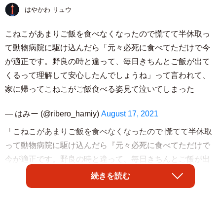
はやかわ リュウ
こねこがあまりご飯を食べなくなったので慌てて半休取っ
て動物病院に駆け込んだら「元々必死に食べてただけで今
が適正です。野良の時と違って、毎日きちんとご飯が出て
くるって理解して安心したんでしょうね」って言われて、
家に帰ってこねこがご飯食べる姿見て泣いてしまった
— はみー (@ribero_hamiy)
August 17, 2021
「こねこがあまりご飯を食べなくなったので 慌てて半休取
って動物病院に駆け込んだら『元々必死に食べてただけで
今が適正です。野良の時と違って、毎日きちんとご飯が出
てくるって理解して安心したんでしょうね』って言われ
続きを読む
て、家に帰ってこねこがご飯食べる姿見て泣いてしまっ
た」とツイートした、はみーさん (@ribero_hamiy) 。