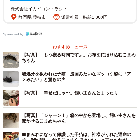
リプライのなかには、「野良の時の生活を想像すると胸が
株式会社イカイコントラクト
痛い」という声も。はみーさんも、「背中触ったらほぼ骨
静岡県 藤枝市
派遣社員：時給1,300円
で、獣医さんに、この子相当ごはんにありつけて無かった
んだろうね…って言われて こんな小さいのに！？何日
Sponsored by
も！？って泣いてしまった」と、ツイートしていました。
おすすめニュース
【写真】「もう寝る時間ですよ」お布団に潜り込むこまめ
やっとのことで子猫を保護して帰宅した直後に大雨が降り
ちゃん
出したという、まさに運命としか思えない はみーさんと子
猫の出会い。「大捕物だった」という保護した時のこと、
殺処分を救われた子猫 漫画みたいなズッコケ姿に「アニ
メみたい」と驚きの声
その後の子猫の様子などについて、はみーさんにお話を伺
いました。
【写真】「幸せだにゃ〜」飼い主さんとまったり
【写真】「ジャーン！」箱の中から登場し、飼い主さんを
驚かせるこまめちゃん
血まみれになって保護した子猫は、神様がくれた運命の