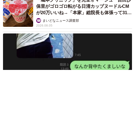
保里がゴロゴロ転がる日清カップヌードルCM
が20万いいね→「本家」総院長も体張って31万
いいね
まいどなニュース調査部
2026.08.05
6/19
お布団に潜り込むこまめちゃん（提供：はみーさん）
「うちの猫、背中たくましすぎないか？」父と並んだ猫の後ろ
姿にSNS騒然 「筋トレしてる？」「すごく丈夫そう」「ハー
ランドかと」
梨木 香奈
2026.08.05