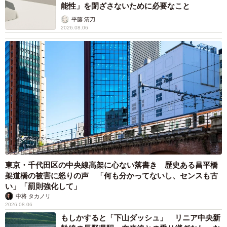
能性」を閉ざさないために必要なこと
買って現場に戻ったところ、まだ同じ場所でこまめが鳴い
平藤 清刀
ていました。いてくれて本当に良かったです」
2026.08.06
１時間かけて様子を見ながら保護、傷だらけに
ーーどうやって保護したのですか？
「ちゅーるを出した紙皿を置き、少し離れては食べに来る
こまめを見つめ、徐々に距離を詰めて、１時間ほど経って
慣れてきたところで、ちゅーるに夢中になっている隙に陸
橋の柵の間から手を伸ばし、首の後ろをつかんで洗濯ネッ
トに入れ、バスタオルで包んで保護しました。
東京・千代田区の中央線高架に心ない落書き 歴史ある昌平橋
架道橋の被害に怒りの声 「何も分かってないし、センスも古
とにかく警戒心が強く、私が近づく度に反対側の支柱に逃
い」「罰則強化して」
げてしまうため、保護は無理なのでは…と心が折れそうで
中将 タカノリ
したが、出したごはん（ちゅーる）にものすごい勢いで食
2026.08.06
もしかすると「下山ダッシュ」 リニア中央新
いついて来たので、余程おなかが空いていたのだと思いま